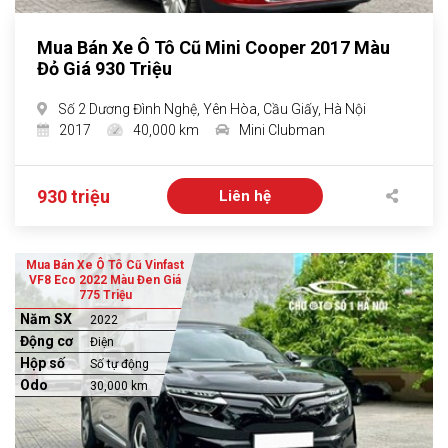
Mua Bán Xe Ô Tô Cũ Mini Cooper 2017 Màu
Đỏ Giá 930 Triệu
Số 2 Dương Đình Nghệ, Yên Hòa, Cầu Giấy, Hà Nội
2017
40,000 km
Mini Clubman
930 triệu
Liên hệ
Mua Bán Xe Ô Tô Cũ Vinfast
VF8 Eco 2022 Màu Đen Giá
775 Triệu
Năm SX
2022
Động cơ
Điện
Hộp số
Số tự động
Odo
30,000 km