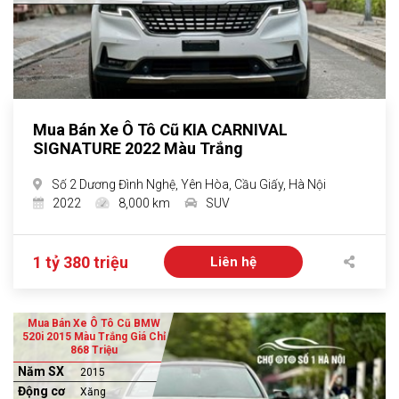
Mua Bán Xe Ô Tô Cũ KIA CARNIVAL
SIGNATURE 2022 Màu Trắng
Số 2 Dương Đình Nghệ, Yên Hòa, Cầu Giấy, Hà Nội
2022
8,000 km
SUV
1 tỷ 380 triệu
Liên hệ
Mua Bán Xe Ô Tô Cũ BMW
520i 2015 Màu Trắng Giá Chỉ
868 Triệu
Năm SX
2015
Động cơ
Xăng