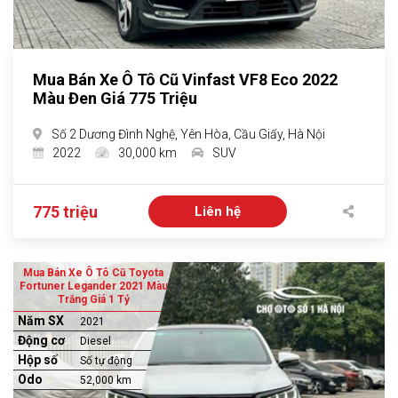
Mua Bán Xe Ô Tô Cũ Vinfast VF8 Eco 2022
Màu Đen Giá 775 Triệu
Số 2 Dương Đình Nghệ, Yên Hòa, Cầu Giấy, Hà Nội
2022
30,000 km
SUV
775 triệu
Liên hệ
Mua Bán Xe Ô Tô Cũ Toyota
Fortuner Legander 2021 Màu
Trắng Giá 1 Tỷ
Năm SX
2021
Động cơ
Diesel
Hộp số
Số tự động
Odo
52,000 km