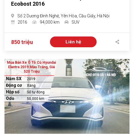
Ecobost 2016
Số 2 Dương Đình Nghệ, Yên Hòa, Cầu Giấy, Hà Nội
2016
94,000 km
SUV
850 triệu
Liên hệ
Mua Bán Xe Ô Tô Cũ Hyundai
Elantra 2019 Màu Trắng, Giá
520 Triệu
Năm SX
2019
Động cơ
Xăng
Hộp số
Số tự động
Odo
50,000 km