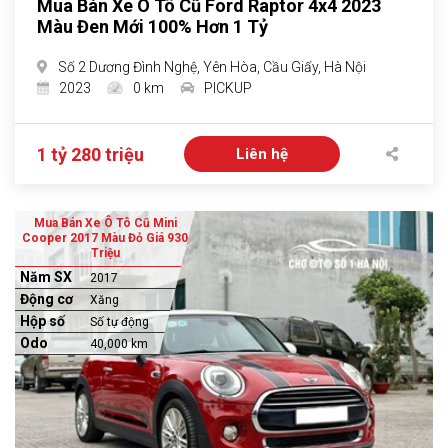
Mua Bán Xe Ô Tô Cũ Ford Raptor 4x4 2023
Màu Đen Mới 100% Hơn 1 Tỷ
Số 2 Dương Đình Nghệ, Yên Hòa, Cầu Giấy, Hà Nội
2023
0 km
PICKUP
1 tỷ 280 triệu
Liên hệ
Mua Bán Xe Ô Tô Cũ Mini
Cooper 2017 Màu Đỏ Giá 930
Triệu
Năm SX
2017
Động cơ
Xăng
Hộp số
Số tự động
Odo
40,000 km