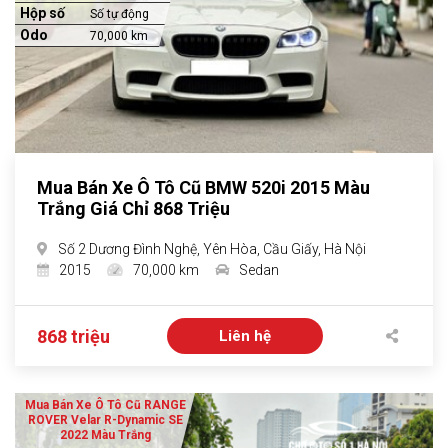
Hộp số
Số tự động
Odo
70,000 km
Mua Bán Xe Ô Tô Cũ BMW 520i 2015 Màu
Trắng Giá Chỉ 868 Triệu
Số 2 Dương Đình Nghệ, Yên Hòa, Cầu Giấy, Hà Nội
2015
70,000 km
Sedan
868 triệu
Liên hệ
Mua Bán Xe Ô Tô Cũ RANGE
ROVER Velar R-Dynamic SE
2022 Màu Trắng