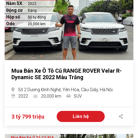
Năm SX
2022
Động cơ
Xăng
Hộp số
Số tự động
Odo
20,000 km
Mua Bán Xe Ô Tô Cũ RANGE ROVER Velar R-
Dynamic SE 2022 Màu Trắng
Số 2 Dương Đình Nghệ, Yên Hòa, Cầu Giấy, Hà Nội
2022
20,000 km
SUV
3 tỷ 799 triệu
Liên hệ
Mua Bán Xe Ô Tô Cũ KIA