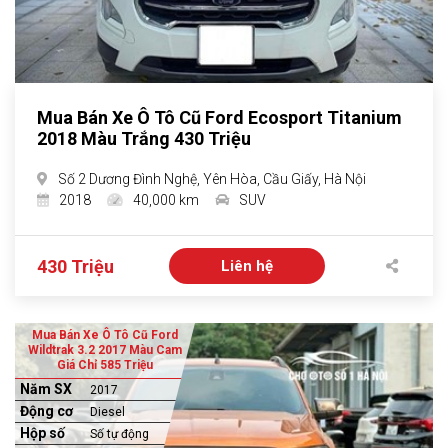
Mua Bán Xe Ô Tô Cũ Ford Ecosport Titanium
2018 Màu Trắng 430 Triệu
Số 2 Dương Đình Nghệ, Yên Hòa, Cầu Giấy, Hà Nội
2018
40,000 km
SUV
430 Triệu
Liên hệ
Mua Bán Xe Ô Tô Cũ Ford
Wildtrak 3.2 2017 Màu Cam
Giá Chỉ 585 Triệu
Năm SX
2017
Động cơ
Diesel
Hộp số
Số tự động