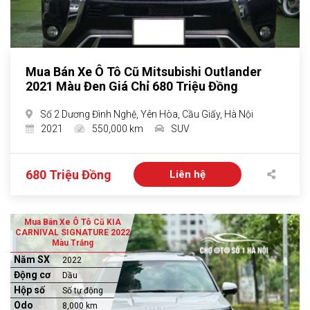
Mua Bán Xe Ô Tô Cũ Mitsubishi Outlander
2021 Màu Đen Giá Chỉ 680 Triệu Đồng
Số 2 Dương Đình Nghệ, Yên Hòa, Cầu Giấy, Hà Nội
2021
550,000 km
SUV
680 Triệu Đồng
Liên hệ
Mua Bán Xe Ô Tô Cũ KIA
CARNIVAL SIGNATURE 2022
Màu Trắng
Năm SX
2022
Động cơ
Dầu
Hộp số
Số tự động
Odo
8,000 km