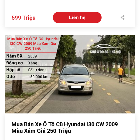
599 Triệu
Liên hệ
Mua Bán Xe Ô Tô Cũ Hyundai
I30 CW 2009 Màu Xám Giá
250 Triệu
Năm SX
2009
Động cơ
Xăng
Hộp số
Số tự động
Odo
150,000 km
Mua Bán Xe Ô Tô Cũ Hyundai I30 CW 2009
Màu Xám Giá 250 Triệu