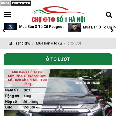
Mua Bán Ô Tô Cũ Peugeot
Mua Bán Ô Tô Cũ P
Trang chủ
Mua bán ô tô cũ
ô tô lướt
Ô TÔ LƯỚT
Mua Bán Xe Ô Tô Cũ
Mitsubishi Outlander 2021
Màu Đen Giá Chỉ 680 Triệu
Đồng
Năm SX
2021
Động cơ
Xăng
Hộp số
Số tự động
Odo
550,000 km