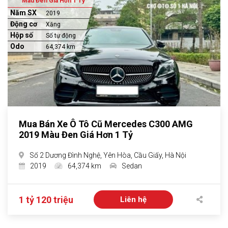
Màu Đen Giá Hơn 1 Tỷ
Năm SX
2019
Động cơ
Xăng
Hộp số
Số tự động
Odo
64,374 km
Mua Bán Xe Ô Tô Cũ Mercedes C300 AMG
2019 Màu Đen Giá Hơn 1 Tỷ
Số 2 Dương Đình Nghệ, Yên Hòa, Cầu Giấy, Hà Nội
2019
64,374 km
Sedan
1 tỷ 120 triệu
Liên hệ