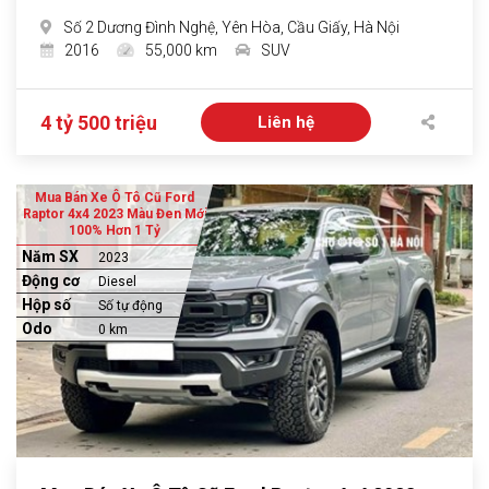
Số 2 Dương Đình Nghệ, Yên Hòa, Cầu Giấy, Hà Nội
2016
55,000 km
SUV
4 tỷ 500 triệu
Liên hệ
Mua Bán Xe Ô Tô Cũ Ford
Raptor 4x4 2023 Màu Đen Mới
100% Hơn 1 Tỷ
Năm SX
2023
Động cơ
Diesel
Hộp số
Số tự động
Odo
0 km