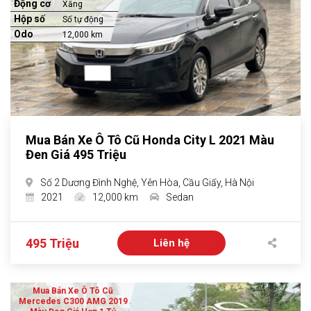
Động cơ
Xăng
Hộp số
Số tự động
Odo
12,000 km
Mua Bán Xe Ô Tô Cũ Honda City L 2021 Màu
Đen Giá 495 Triệu
Số 2 Dương Đình Nghệ, Yên Hòa, Cầu Giấy, Hà Nội
2021
12,000 km
Sedan
495 Triệu
Liên hệ
Mua Bán Xe Ô Tô Cũ
Mercedes C300 AMG 2019