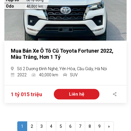
Số tự động
Odo
40,000 km
Mua Bán Xe Ô Tô Cũ Toyota Fortuner 2022,
Màu Trắng, Hơn 1 Tỷ
Số 2 Dương Đình Nghệ, Yên Hòa, Cầu Giấy, Hà Nội
2022
40,000 km
SUV
1 tỷ 015 triệu
Liên hệ
1
2
3
4
5
6
7
8
9
»