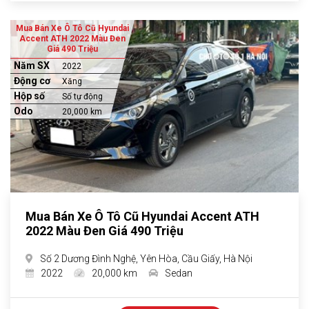
Mua Bán Xe Ô Tô Cũ Hyundai
Accent ATH 2022 Màu Đen
Giá 490 Triệu
Năm SX
2022
Động cơ
Xăng
Hộp số
Số tự động
Odo
20,000 km
Mua Bán Xe Ô Tô Cũ Hyundai Accent ATH
2022 Màu Đen Giá 490 Triệu
Số 2 Dương Đình Nghệ, Yên Hòa, Cầu Giấy, Hà Nội
2022
20,000 km
Sedan