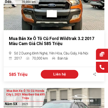
Odo
70,000 km
Mua Bán Xe Ô Tô Cũ Ford Wildtrak 3.2 2017
Màu Cam Giá Chỉ 585 Triệu
Số 2 Dương Đình Nghệ, Yên Hòa, Cầu Giấy, Hà Nội
2017
70,000 km
Bán tải
585 Triệu
Liên hệ
Mua Bán Xe Ô Tô Cũ Honda
City L 2021 Màu Đen Giá 495
Triệu
Năm SX
2021