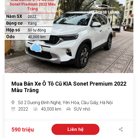
Sonet Premium 2022 Màu
Trắng
Năm SX
2022
Động cơ
Xăng
Hộp số
Số tự động
Odo
40,000 km
Mua Bán Xe Ô Tô Cũ KIA Sonet Premium 2022
Màu Trắng
Số 2 Dương Đình Nghệ, Yên Hòa, Cầu Giấy, Hà Nội
2022
40,000 km
SUV nhỏ
590 triệu
Liên hệ