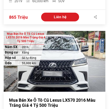
2019
60,000 km
SUV
865 Triệu
Liên hệ
Mua Bán Xe Ô Tô Cũ Lexus
LX570 2016 Màu Trắng Giá 4
Tỷ 500 Triệu
Năm SX
2016
Động cơ
Xăng
Hộp số
Số tự động
Odo
55,000 km
Mua Bán Xe Ô Tô Cũ Lexus LX570 2016 Màu
Trắng Giá 4 Tỷ 500 Triệu