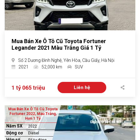
Mua Bán Xe Ô Tô Cũ Toyota Fortuner
Legander 2021 Màu Trắng Giá 1 Tỷ
Số 2 Dương Đình Nghệ, Yên Hòa, Cầu Giấy, Hà Nội
2021
52,000 km
SUV
1 tỷ 065 triệu
Liên hệ
Mua Bán Xe Ô Tô Cũ Toyota
Fortuner 2022, Màu Trắng,
Hơn 1 Tỷ
Năm SX
2022
Động cơ
Diesel
Hộp số