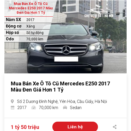
Mua Bán Xe Ô Tô Cũ
Mercedes E250 2017 Màu
Đen Giá Hơn 1 Tỷ
Năm SX
2017
Động cơ
Xăng
Hộp số
Số tự động
Odo
70,000 km
Mua Bán Xe Ô Tô Cũ Mercedes E250 2017
Màu Đen Giá Hơn 1 Tỷ
Số 2 Dương Đình Nghệ, Yên Hòa, Cầu Giấy, Hà Nội
2017
70,000 km
Sedan
1 tỷ 50 triệu
Liên hệ