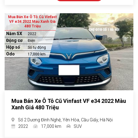
Mua Bán Xe Ô Tô Cũ Vinfast
VF e34 2022 Màu Xanh Giá
480 Triệu
Năm SX
2022
Động cơ
Điện
Hộp số
Số tự động
Odo
17,000 km
Mua Bán Xe Ô Tô Cũ Vinfast VF e34 2022 Màu
Xanh Giá 480 Triệu
Số 2 Dương Đình Nghệ, Yên Hòa, Cầu Giấy, Hà Nội
2022
17,000 km
SUV