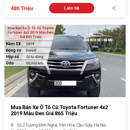
480 Triệu
Liên hệ
Mua Bán Xe Ô Tô Cũ Toyota
Fortuner 4x2 2019 Màu Đen
Giá 865 Triệu
Năm SX
2019
Động cơ
Diesel
Hộp số
Số tự động
Odo
60,000 km
Mua Bán Xe Ô Tô Cũ Toyota Fortuner 4x2
2019 Màu Đen Giá 865 Triệu
Số 2 Dương Đình Nghệ, Yên Hòa, Cầu Giấy, Hà Nội