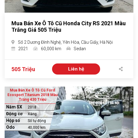
Mua Bán Xe Ô Tô Cũ Honda City RS 2021 Màu
Trắng Giá 505 Triệu
Số 2 Dương Đình Nghệ, Yên Hòa, Cầu Giấy, Hà Nội
2021
60,000 km
Sedan
505 Triệu
Liên hệ
Mua Bán Xe Ô Tô Cũ Ford
Ecosport Titanium 2018 Màu
Trắng 430 Triệu
Năm SX
2018
Động cơ
Xăng
Hộp số
Số tự động
Odo
40,000 km