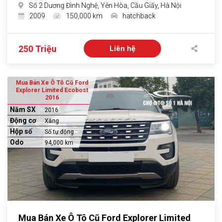
Số 2 Dương Đình Nghệ, Yên Hòa, Cầu Giấy, Hà Nội
2009
150,000 km
hatchback
250 Triệu
Liên hệ
Mua Bán Xe Ô Tô Cũ Ford
Explorer Limited Ecobost
2016
Năm SX
2016
Động cơ
Xăng
Hộp số
Số tự động
Odo
94,000 km
Mua Bán Xe Ô Tô Cũ Ford Explorer Limited