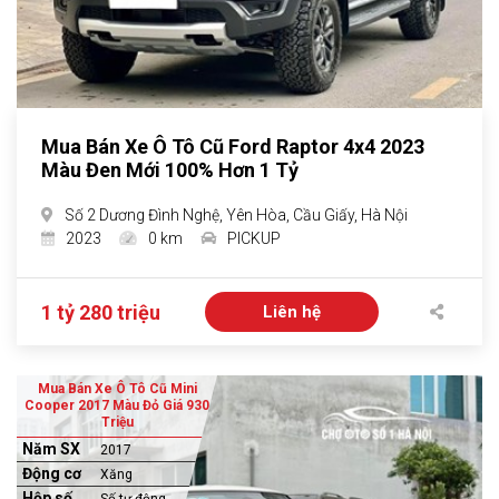
Mua Bán Xe Ô Tô Cũ Ford Raptor 4x4 2023
Màu Đen Mới 100% Hơn 1 Tỷ
Số 2 Dương Đình Nghệ, Yên Hòa, Cầu Giấy, Hà Nội
2023
0 km
PICKUP
1 tỷ 280 triệu
Liên hệ
Mua Bán Xe Ô Tô Cũ Mini
Cooper 2017 Màu Đỏ Giá 930
Triệu
Năm SX
2017
Động cơ
Xăng
Hộp số