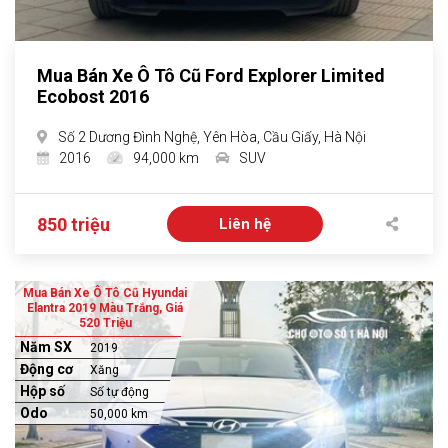
Mua Bán Xe Ô Tô Cũ Ford Explorer Limited
Ecobost 2016
Số 2 Dương Đình Nghệ, Yên Hòa, Cầu Giấy, Hà Nội
2016
94,000 km
SUV
850 triệu
Liên hệ
Mua Bán Xe Ô Tô Cũ Hyundai
Elantra 2019 Màu Trắng, Giá
520 Triệu
Năm SX
2019
Động cơ
Xăng
Hộp số
Số tự động
Odo
50,000 km