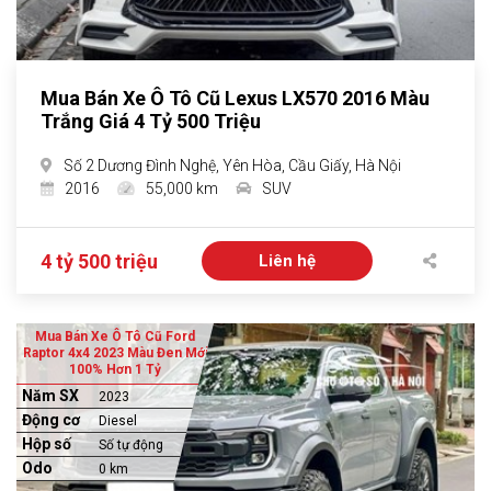
Mua Bán Xe Ô Tô Cũ Lexus LX570 2016 Màu
Trắng Giá 4 Tỷ 500 Triệu
Số 2 Dương Đình Nghệ, Yên Hòa, Cầu Giấy, Hà Nội
2016
55,000 km
SUV
4 tỷ 500 triệu
Liên hệ
Mua Bán Xe Ô Tô Cũ Ford
Raptor 4x4 2023 Màu Đen Mới
100% Hơn 1 Tỷ
Năm SX
2023
Động cơ
Diesel
Hộp số
Số tự động
Odo
0 km