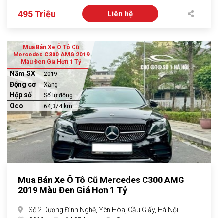
495 Triệu
Liên hệ
Mua Bán Xe Ô Tô Cũ
Mercedes C300 AMG 2019
Màu Đen Giá Hơn 1 Tỷ
Năm SX
2019
Động cơ
Xăng
Hộp số
Số tự động
Odo
64,374 km
Mua Bán Xe Ô Tô Cũ Mercedes C300 AMG
2019 Màu Đen Giá Hơn 1 Tỷ
Số 2 Dương Đình Nghệ, Yên Hòa, Cầu Giấy, Hà Nội