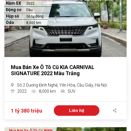
Năm SX
2022
Động cơ
Dầu
Hộp số
Số tự động
Odo
8,000 km
Mua Bán Xe Ô Tô Cũ KIA CARNIVAL
SIGNATURE 2022 Màu Trắng
Số 2 Dương Đình Nghệ, Yên Hòa, Cầu Giấy, Hà Nội
2022
8,000 km
SUV
1 tỷ 380 triệu
Liên hệ
Mua Bán Xe Ô Tô Cũ BMW