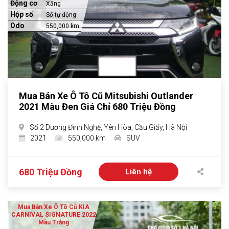
Động cơ
Xăng
Hộp số
Số tự động
Odo
550,000 km
Mua Bán Xe Ô Tô Cũ Mitsubishi Outlander
2021 Màu Đen Giá Chỉ 680 Triệu Đồng
Số 2 Dương Đình Nghệ, Yên Hòa, Cầu Giấy, Hà Nội
2021
550,000 km
SUV
680 Triệu Đồng
Liên hệ
Mua Bán Xe Ô Tô Cũ KIA
CARNIVAL SIGNATURE 2022
Màu Trắng