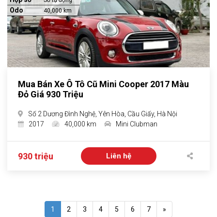
Số tự động
Odo
40,000 km
Mua Bán Xe Ô Tô Cũ Mini Cooper 2017 Màu
Đỏ Giá 930 Triệu
Số 2 Dương Đình Nghệ, Yên Hòa, Cầu Giấy, Hà Nội
2017
40,000 km
Mini Clubman
930 triệu
Liên hệ
1
2
3
4
5
6
7
»