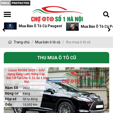
Mua Bán Ô Tô Cũ Peugeot
Mua Bán Ô Tô Cũ P
Trang chủ
Mua bán ô tô cũ
thu mua ô tô cũ
THU MUA Ô TÔ CŨ
Lexus RX350 2022 – SUV
Hạng Sang Lướt, Đẳng Cấp,
Giá Tốt Tại Chợ Ô Tô Số 1 Hà
Nội
Năm SX
2022
Động cơ
Xăng
Hộp số
Số tự động
Odo
10,000 km