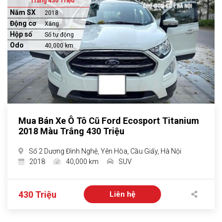
Trắng 430 Triệu
Năm SX
2018
Động cơ
Xăng
Hộp số
Số tự động
Odo
40,000 km
Mua Bán Xe Ô Tô Cũ Ford Ecosport Titanium
2018 Màu Trắng 430 Triệu
Số 2 Dương Đình Nghệ, Yên Hòa, Cầu Giấy, Hà Nội
2018
40,000 km
SUV
430 Triệu
Liên hệ