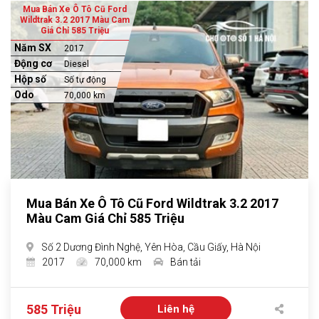
Mua Bán Xe Ô Tô Cũ Ford
Wildtrak 3.2 2017 Màu Cam
Giá Chỉ 585 Triệu
Năm SX
2017
Động cơ
Diesel
Hộp số
Số tự động
Odo
70,000 km
Mua Bán Xe Ô Tô Cũ Ford Wildtrak 3.2 2017
Màu Cam Giá Chỉ 585 Triệu
Số 2 Dương Đình Nghệ, Yên Hòa, Cầu Giấy, Hà Nội
2017
70,000 km
Bán tải
585 Triệu
Liên hệ