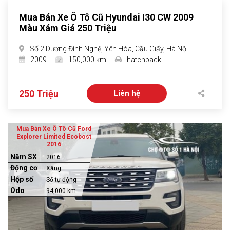
Mua Bán Xe Ô Tô Cũ Hyundai I30 CW 2009
Màu Xám Giá 250 Triệu
Số 2 Dương Đình Nghệ, Yên Hòa, Cầu Giấy, Hà Nội
2009
150,000 km
hatchback
250 Triệu
Liên hệ
Mua Bán Xe Ô Tô Cũ Ford
Explorer Limited Ecobost
2016
Năm SX
2016
Động cơ
Xăng
Hộp số
Số tự động
Odo
94,000 km