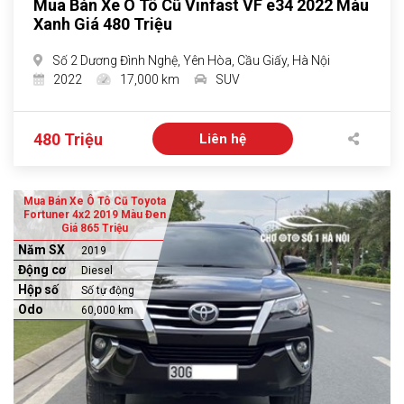
Mua Bán Xe Ô Tô Cũ Vinfast VF e34 2022 Màu
Xanh Giá 480 Triệu
Số 2 Dương Đình Nghệ, Yên Hòa, Cầu Giấy, Hà Nội
2022
17,000 km
SUV
480 Triệu
Liên hệ
Mua Bán Xe Ô Tô Cũ Toyota
Fortuner 4x2 2019 Màu Đen
Giá 865 Triệu
Năm SX
2019
Động cơ
Diesel
Hộp số
Số tự động
Odo
60,000 km