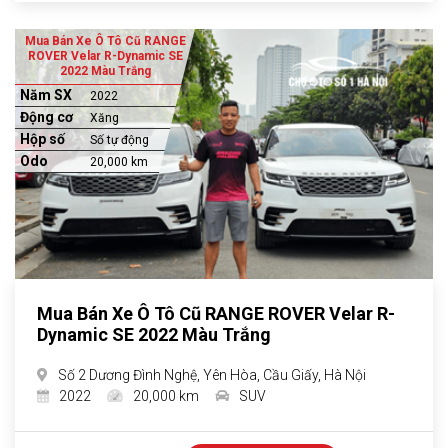
Mua Bán Xe Ô Tô Cũ RANGE
ROVER Velar R-Dynamic SE
2022 Màu Trắng
Năm SX
2022
Động cơ
Xăng
Hộp số
Số tự động
Odo
20,000 km
Mua Bán Xe Ô Tô Cũ RANGE ROVER Velar R-
Dynamic SE 2022 Màu Trắng
Số 2 Dương Đình Nghệ, Yên Hòa, Cầu Giấy, Hà Nội
2022
20,000 km
SUV