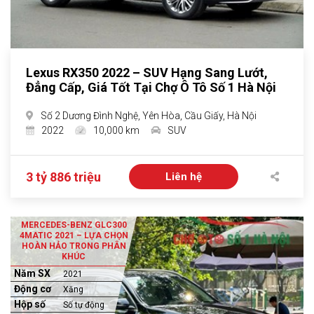
Lexus RX350 2022 – SUV Hạng Sang Lướt,
Đẳng Cấp, Giá Tốt Tại Chợ Ô Tô Số 1 Hà Nội
Số 2 Dương Đình Nghệ, Yên Hòa, Cầu Giấy, Hà Nội
2022
10,000 km
SUV
3 tỷ 886 triệu
Liên hệ
MERCEDES-BENZ GLC300
4MATIC 2021 – LỰA CHỌN
HOÀN HẢO TRONG PHÂN
KHÚC
Năm SX
2021
Động cơ
Xăng
Hộp số
Số tự động