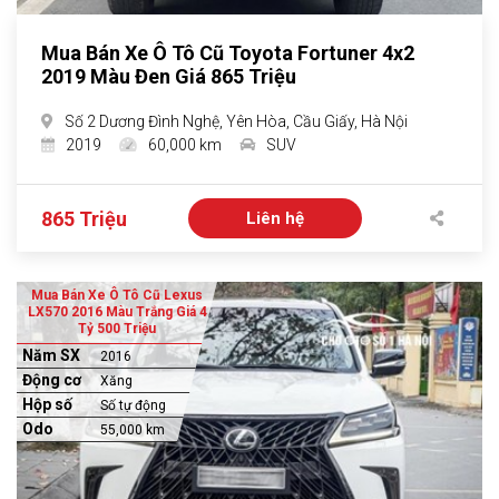
Mua Bán Xe Ô Tô Cũ Toyota Fortuner 4x2
2019 Màu Đen Giá 865 Triệu
Số 2 Dương Đình Nghệ, Yên Hòa, Cầu Giấy, Hà Nội
2019
60,000 km
SUV
865 Triệu
Liên hệ
Mua Bán Xe Ô Tô Cũ Lexus
LX570 2016 Màu Trắng Giá 4
Tỷ 500 Triệu
Năm SX
2016
Động cơ
Xăng
Hộp số
Số tự động
Odo
55,000 km