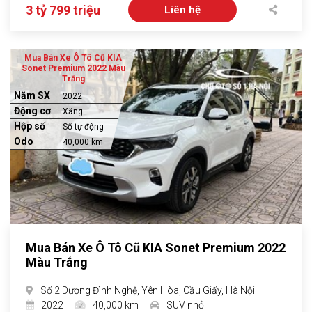
3 tỷ 799 triệu
Liên hệ
Mua Bán Xe Ô Tô Cũ KIA
Sonet Premium 2022 Màu
Trắng
Năm SX
2022
Động cơ
Xăng
Hộp số
Số tự động
Odo
40,000 km
Mua Bán Xe Ô Tô Cũ KIA Sonet Premium 2022
Màu Trắng
Số 2 Dương Đình Nghệ, Yên Hòa, Cầu Giấy, Hà Nội
2022
40,000 km
SUV nhỏ