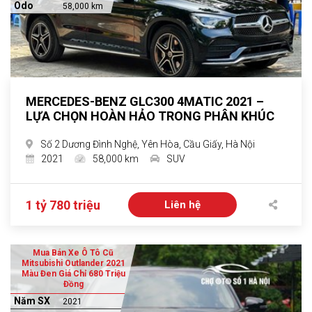
Odo
58,000 km
MERCEDES-BENZ GLC300 4MATIC 2021 –
LỰA CHỌN HOÀN HẢO TRONG PHÂN KHÚC
Số 2 Dương Đình Nghệ, Yên Hòa, Cầu Giấy, Hà Nội
2021
58,000 km
SUV
1 tỷ 780 triệu
Liên hệ
Mua Bán Xe Ô Tô Cũ
Mitsubishi Outlander 2021
Màu Đen Giá Chỉ 680 Triệu
Đồng
Năm SX
2021