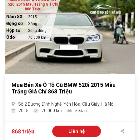
520i 2015 Màu Trắng Giá Chỉ
868 Triệu
Năm SX
2015
Động cơ
Xăng
Hộp số
Số tự động
Odo
70,000 km
Mua Bán Xe Ô Tô Cũ BMW 520i 2015 Màu
Trắng Giá Chỉ 868 Triệu
Số 2 Dương Đình Nghệ, Yên Hòa, Cầu Giấy, Hà Nội
2015
70,000 km
Sedan
868 triệu
Liên hệ