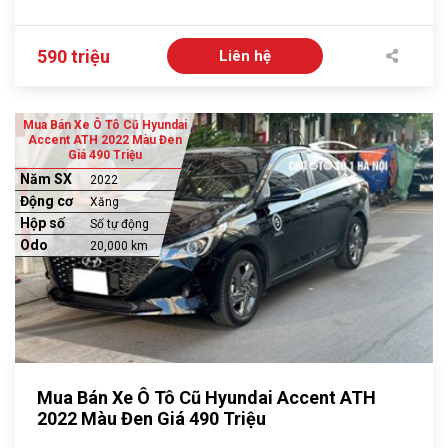
590 triệu
Liên hệ
Mua Bán Xe Ô Tô Cũ Hyundai
Accent ATH 2022 Màu Đen
Giá 490 Triệu
Năm SX
2022
Động cơ
Xăng
Hộp số
Số tự động
Odo
20,000 km
Mua Bán Xe Ô Tô Cũ Hyundai Accent ATH
2022 Màu Đen Giá 490 Triệu