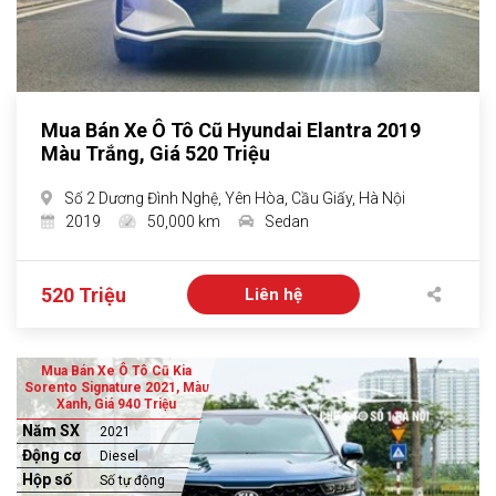
Mua Bán Xe Ô Tô Cũ Hyundai Elantra 2019
Màu Trắng, Giá 520 Triệu
Số 2 Dương Đình Nghệ, Yên Hòa, Cầu Giấy, Hà Nội
2019
50,000 km
Sedan
520 Triệu
Liên hệ
Mua Bán Xe Ô Tô Cũ Kia
Sorento Signature 2021, Màu
Xanh, Giá 940 Triệu
Năm SX
2021
Động cơ
Diesel
Hộp số
Số tự động