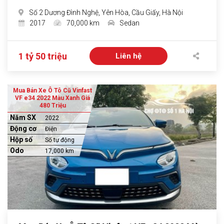
Số 2 Dương Đình Nghệ, Yên Hòa, Cầu Giấy, Hà Nội
2017
70,000 km
Sedan
1 tỷ 50 triệu
Liên hệ
Mua Bán Xe Ô Tô Cũ Vinfast
VF e34 2022 Màu Xanh Giá
480 Triệu
Năm SX
2022
Động cơ
Điện
Hộp số
Số tự động
Odo
17,000 km