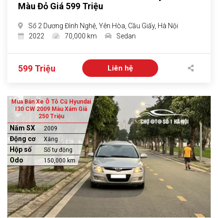
Màu Đỏ Giá 599 Triệu
Số 2 Dương Đình Nghệ, Yên Hòa, Cầu Giấy, Hà Nội
2022
70,000 km
Sedan
599 Triệu
Liên hệ
Mua Bán Xe Ô Tô Cũ Hyundai
I30 CW 2009 Màu Xám Giá
250 Triệu
Năm SX
2009
Động cơ
Xăng
Hộp số
Số tự động
Odo
150,000 km