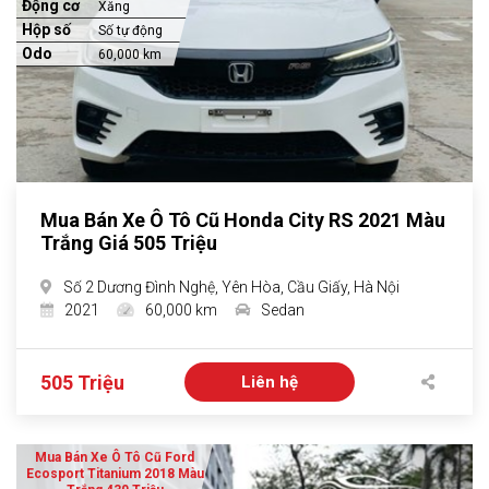
Động cơ
Xăng
Hộp số
Số tự động
Odo
60,000 km
Mua Bán Xe Ô Tô Cũ Honda City RS 2021 Màu
Trắng Giá 505 Triệu
Số 2 Dương Đình Nghệ, Yên Hòa, Cầu Giấy, Hà Nội
2021
60,000 km
Sedan
505 Triệu
Liên hệ
Mua Bán Xe Ô Tô Cũ Ford
Ecosport Titanium 2018 Màu