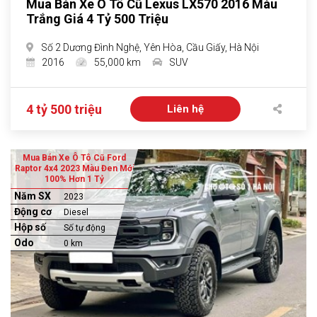
Mua Bán Xe Ô Tô Cũ Lexus LX570 2016 Màu
Trắng Giá 4 Tỷ 500 Triệu
Số 2 Dương Đình Nghệ, Yên Hòa, Cầu Giấy, Hà Nội
2016
55,000 km
SUV
4 tỷ 500 triệu
Liên hệ
Mua Bán Xe Ô Tô Cũ Ford
Raptor 4x4 2023 Màu Đen Mới
100% Hơn 1 Tỷ
Năm SX
2023
Động cơ
Diesel
Hộp số
Số tự động
Odo
0 km