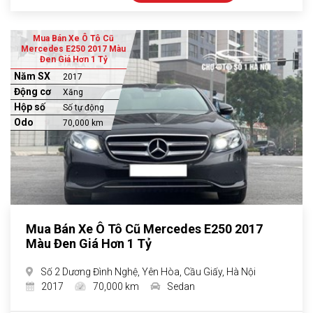
Mua Bán Xe Ô Tô Cũ
Mercedes E250 2017 Màu
Đen Giá Hơn 1 Tỷ
Năm SX
2017
Động cơ
Xăng
Hộp số
Số tự động
Odo
70,000 km
Mua Bán Xe Ô Tô Cũ Mercedes E250 2017
Màu Đen Giá Hơn 1 Tỷ
Số 2 Dương Đình Nghệ, Yên Hòa, Cầu Giấy, Hà Nội
2017
70,000 km
Sedan