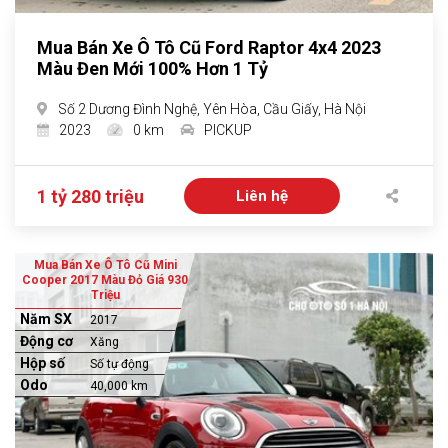
Mua Bán Xe Ô Tô Cũ Ford Raptor 4x4 2023
Màu Đen Mới 100% Hơn 1 Tỷ
Số 2 Dương Đình Nghệ, Yên Hòa, Cầu Giấy, Hà Nội
2023
0 km
PICKUP
1 tỷ 280 triệu
Liên hệ
Mua Bán Xe Ô Tô Cũ Mini
Cooper 2017 Màu Đỏ Giá 930
Triệu
Năm SX
2017
Động cơ
Xăng
Hộp số
Số tự động
Odo
40,000 km