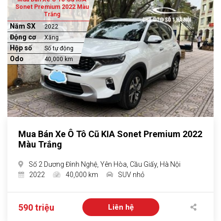
Sonet Premium 2022 Màu
Trắng
Năm SX
2022
Động cơ
Xăng
Hộp số
Số tự động
Odo
40,000 km
Mua Bán Xe Ô Tô Cũ KIA Sonet Premium 2022
Màu Trắng
Số 2 Dương Đình Nghệ, Yên Hòa, Cầu Giấy, Hà Nội
2022
40,000 km
SUV nhỏ
590 triệu
Liên hệ