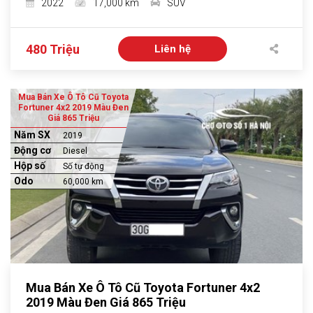
2022
17,000 km
SUV
480 Triệu
Liên hệ
Mua Bán Xe Ô Tô Cũ Toyota
Fortuner 4x2 2019 Màu Đen
Giá 865 Triệu
Năm SX
2019
Động cơ
Diesel
Hộp số
Số tự động
Odo
60,000 km
Mua Bán Xe Ô Tô Cũ Toyota Fortuner 4x2
2019 Màu Đen Giá 865 Triệu