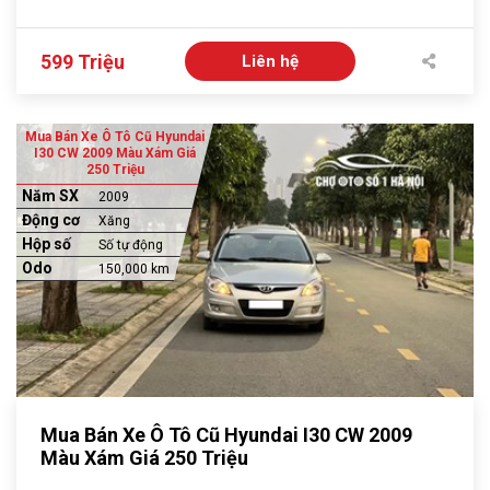
599 Triệu
Liên hệ
Mua Bán Xe Ô Tô Cũ Hyundai
I30 CW 2009 Màu Xám Giá
250 Triệu
Năm SX
2009
Động cơ
Xăng
Hộp số
Số tự động
Odo
150,000 km
Mua Bán Xe Ô Tô Cũ Hyundai I30 CW 2009
Màu Xám Giá 250 Triệu