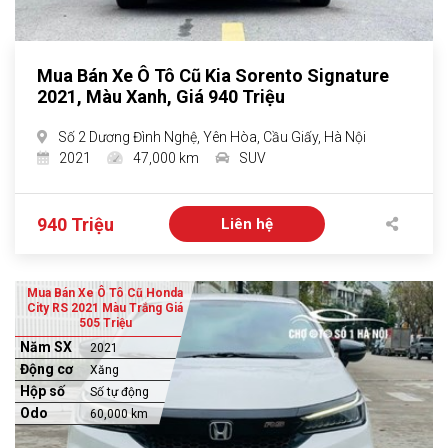
Mua Bán Xe Ô Tô Cũ Kia Sorento Signature
2021, Màu Xanh, Giá 940 Triệu
Số 2 Dương Đình Nghệ, Yên Hòa, Cầu Giấy, Hà Nội
2021
47,000 km
SUV
940 Triệu
Liên hệ
Mua Bán Xe Ô Tô Cũ Honda
City RS 2021 Màu Trắng Giá
505 Triệu
Năm SX
2021
Động cơ
Xăng
Hộp số
Số tự động
Odo
60,000 km