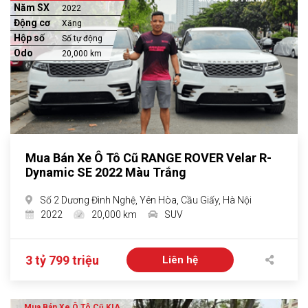
Năm SX
2022
Động cơ
Xăng
Hộp số
Số tự động
Odo
20,000 km
Mua Bán Xe Ô Tô Cũ RANGE ROVER Velar R-
Dynamic SE 2022 Màu Trắng
Số 2 Dương Đình Nghệ, Yên Hòa, Cầu Giấy, Hà Nội
2022
20,000 km
SUV
3 tỷ 799 triệu
Liên hệ
Mua Bán Xe Ô Tô Cũ KIA