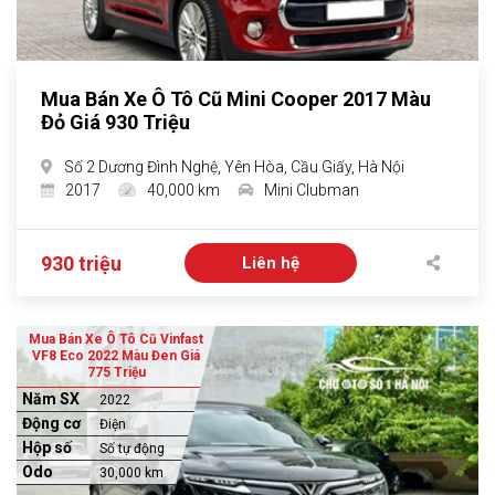
Mua Bán Xe Ô Tô Cũ Mini Cooper 2017 Màu
Đỏ Giá 930 Triệu
Số 2 Dương Đình Nghệ, Yên Hòa, Cầu Giấy, Hà Nội
2017
40,000 km
Mini Clubman
930 triệu
Liên hệ
Mua Bán Xe Ô Tô Cũ Vinfast
VF8 Eco 2022 Màu Đen Giá
775 Triệu
Năm SX
2022
Động cơ
Điện
Hộp số
Số tự động
Odo
30,000 km