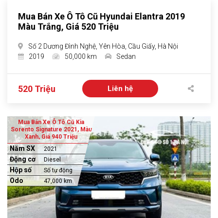
Mua Bán Xe Ô Tô Cũ Hyundai Elantra 2019
Màu Trắng, Giá 520 Triệu
Số 2 Dương Đình Nghệ, Yên Hòa, Cầu Giấy, Hà Nội
2019
50,000 km
Sedan
520 Triệu
Liên hệ
Mua Bán Xe Ô Tô Cũ Kia
Sorento Signature 2021, Màu
Xanh, Giá 940 Triệu
Năm SX
2021
Động cơ
Diesel
Hộp số
Số tự động
Odo
47,000 km