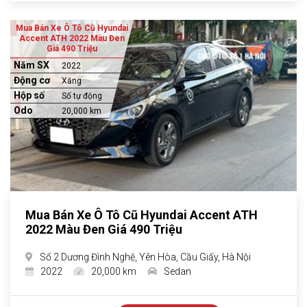
Mua Bán Xe Ô Tô Cũ Hyundai
Accent ATH 2022 Màu Đen
Giá 490 Triệu
Năm SX
2022
Động cơ
Xăng
Hộp số
Số tự động
Odo
20,000 km
Mua Bán Xe Ô Tô Cũ Hyundai Accent ATH
2022 Màu Đen Giá 490 Triệu
Số 2 Dương Đình Nghệ, Yên Hòa, Cầu Giấy, Hà Nội
2022
20,000 km
Sedan