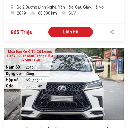
Số 2 Dương Đình Nghệ, Yên Hòa, Cầu Giấy, Hà Nội
2019
60,000 km
SUV
865 Triệu
Liên hệ
Mua Bán Xe Ô Tô Cũ Lexus
LX570 2016 Màu Trắng Giá 4
Tỷ 500 Triệu
Năm SX
2016
Động cơ
Xăng
Hộp số
Số tự động
Odo
55,000 km