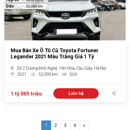
Số tự động
Odo
52,000 km
Mua Bán Xe Ô Tô Cũ Toyota Fortuner
Legander 2021 Màu Trắng Giá 1 Tỷ
Số 2 Dương Đình Nghệ, Yên Hòa, Cầu Giấy, Hà Nội
2021
52,000 km
SUV
1 tỷ 065 triệu
Liên hệ
1
2
3
4
»