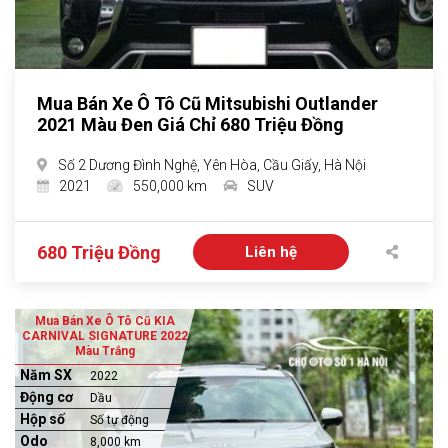
Mua Bán Xe Ô Tô Cũ Mitsubishi Outlander
2021 Màu Đen Giá Chỉ 680 Triệu Đồng
Số 2 Dương Đình Nghệ, Yên Hòa, Cầu Giấy, Hà Nội
2021
550,000 km
SUV
680 Triệu Đồng
Liên hệ
Mua Bán Xe Ô Tô Cũ KIA
CARNIVAL SIGNATURE 2022
Màu Trắng
Năm SX
2022
Động cơ
Dầu
Hộp số
Số tự động
Odo
8,000 km