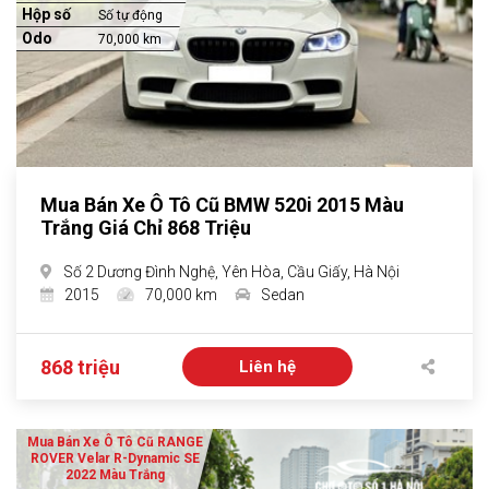
Hộp số
Số tự động
Odo
70,000 km
Mua Bán Xe Ô Tô Cũ BMW 520i 2015 Màu
Trắng Giá Chỉ 868 Triệu
Số 2 Dương Đình Nghệ, Yên Hòa, Cầu Giấy, Hà Nội
2015
70,000 km
Sedan
868 triệu
Liên hệ
Mua Bán Xe Ô Tô Cũ RANGE
ROVER Velar R-Dynamic SE
2022 Màu Trắng