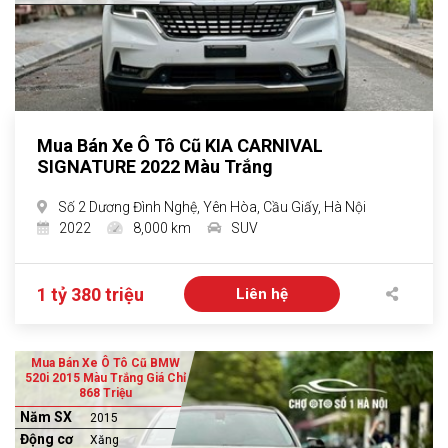
Mua Bán Xe Ô Tô Cũ KIA CARNIVAL
SIGNATURE 2022 Màu Trắng
Số 2 Dương Đình Nghệ, Yên Hòa, Cầu Giấy, Hà Nội
2022
8,000 km
SUV
1 tỷ 380 triệu
Liên hệ
Mua Bán Xe Ô Tô Cũ BMW
520i 2015 Màu Trắng Giá Chỉ
868 Triệu
Năm SX
2015
Động cơ
Xăng