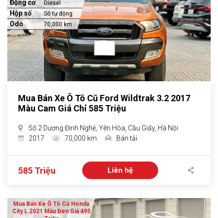
Động cơ
Diesel
Hộp số
Số tự động
Odo
70,000 km
Mua Bán Xe Ô Tô Cũ Ford Wildtrak 3.2 2017
Màu Cam Giá Chỉ 585 Triệu
Số 2 Dương Đình Nghệ, Yên Hòa, Cầu Giấy, Hà Nội
2017
70,000 km
Bán tải
585 Triệu
Liên hệ
Mua Bán Xe Ô Tô Cũ Honda
City L 2021 Màu Đen Giá 495