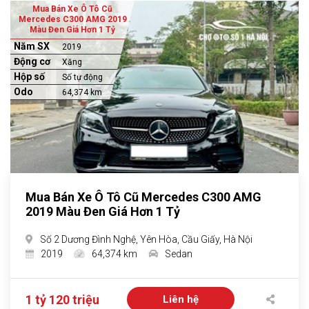
Mua Bán Xe Ô Tô Cũ
Mercedes C300 AMG 2019
Màu Đen Giá Hơn 1 Tỷ
Năm SX
2019
Động cơ
Xăng
Hộp số
Số tự động
Odo
64,374 km
Mua Bán Xe Ô Tô Cũ Mercedes C300 AMG
2019 Màu Đen Giá Hơn 1 Tỷ
Số 2 Dương Đình Nghệ, Yên Hòa, Cầu Giấy, Hà Nội
2019
64,374 km
Sedan
1 tỷ 120 triệu
Liên hệ