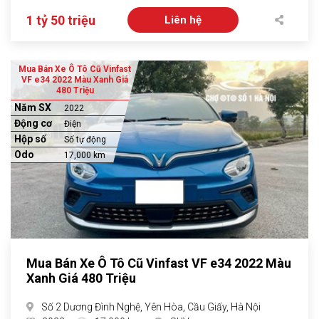
1 tỷ 50 triệu
Liên hệ
Mua Bán Xe Ô Tô Cũ Vinfast
VF e34 2022 Màu Xanh Giá
480 Triệu
Năm SX
2022
Động cơ
Điện
Hộp số
Số tự động
Odo
17,000 km
Mua Bán Xe Ô Tô Cũ Vinfast VF e34 2022 Màu
Xanh Giá 480 Triệu
Số 2 Dương Đình Nghệ, Yên Hòa, Cầu Giấy, Hà Nội