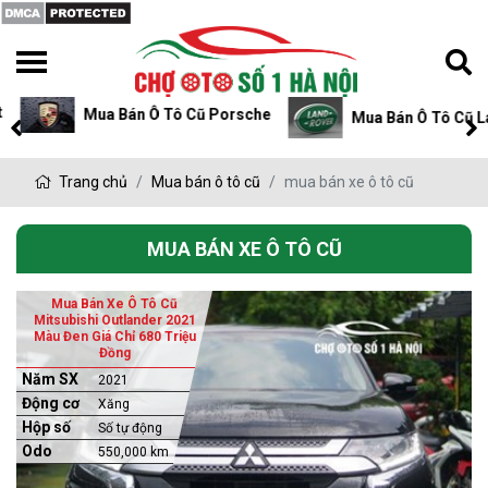
Mua Bán Ô Tô Cũ Porsche
Mua Bán Ô Tô Cũ L
Trang chủ
Mua bán ô tô cũ
mua bán xe ô tô cũ
MUA BÁN XE Ô TÔ CŨ
Mua Bán Xe Ô Tô Cũ
Mitsubishi Outlander 2021
Màu Đen Giá Chỉ 680 Triệu
Đồng
Năm SX
2021
Động cơ
Xăng
Hộp số
Số tự động
Odo
550,000 km