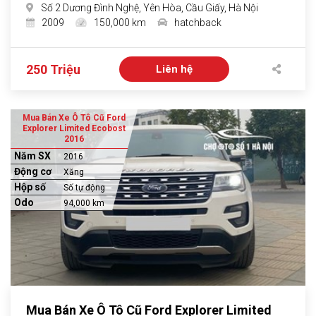
Số 2 Dương Đình Nghệ, Yên Hòa, Cầu Giấy, Hà Nội
2009
150,000 km
hatchback
250 Triệu
Liên hệ
Mua Bán Xe Ô Tô Cũ Ford
Explorer Limited Ecobost
2016
Năm SX
2016
Động cơ
Xăng
Hộp số
Số tự động
Odo
94,000 km
Mua Bán Xe Ô Tô Cũ Ford Explorer Limited