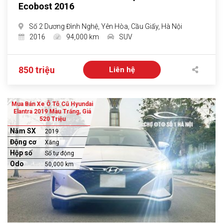
Ecobost 2016
Số 2 Dương Đình Nghệ, Yên Hòa, Cầu Giấy, Hà Nội
2016
94,000 km
SUV
850 triệu
Liên hệ
Mua Bán Xe Ô Tô Cũ Hyundai
Elantra 2019 Màu Trắng, Giá
520 Triệu
Năm SX
2019
Động cơ
Xăng
Hộp số
Số tự động
Odo
50,000 km