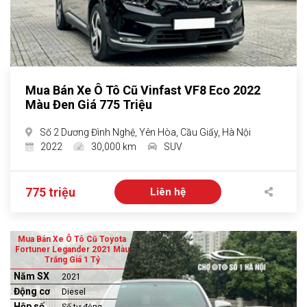
Mua Bán Xe Ô Tô Cũ Vinfast VF8 Eco 2022
Màu Đen Giá 775 Triệu
Số 2 Dương Đình Nghệ, Yên Hòa, Cầu Giấy, Hà Nội
2022
30,000 km
SUV
775 triệu
Liên hệ
Mua Bán Xe Ô Tô Cũ Toyota
Fortuner Legander 2021 Màu
Trắng Giá 1 Tỷ
Năm SX
2021
Động cơ
Diesel
Hộp số