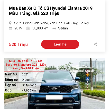
Mua Bán Xe Ô Tô Cũ Hyundai Elantra 2019
Màu Trắng, Giá 520 Triệu
Số 2 Dương Đình Nghệ, Yên Hòa, Cầu Giấy, Hà Nội
2019
50,000 km
Sedan
520 Triệu
Liên hệ
Mua Bán Xe Ô Tô Cũ Kia
Sorento Signature 2021, Màu
Xanh, Giá 940 Triệu
Năm SX
2021
Động cơ
Diesel
Hộp số
Số tự động
Odo
47,000 km