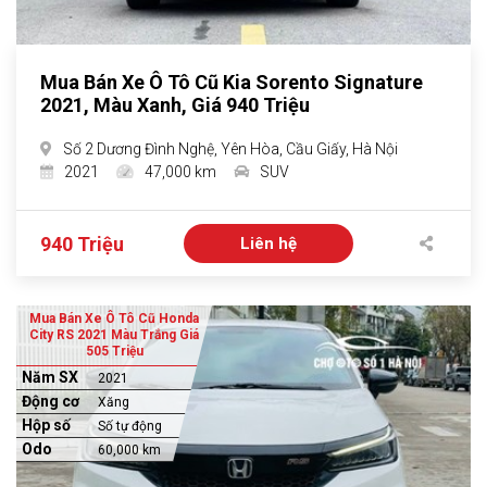
Mua Bán Xe Ô Tô Cũ Kia Sorento Signature
2021, Màu Xanh, Giá 940 Triệu
Số 2 Dương Đình Nghệ, Yên Hòa, Cầu Giấy, Hà Nội
2021
47,000 km
SUV
940 Triệu
Liên hệ
Mua Bán Xe Ô Tô Cũ Honda
City RS 2021 Màu Trắng Giá
505 Triệu
Năm SX
2021
Động cơ
Xăng
Hộp số
Số tự động
Odo
60,000 km