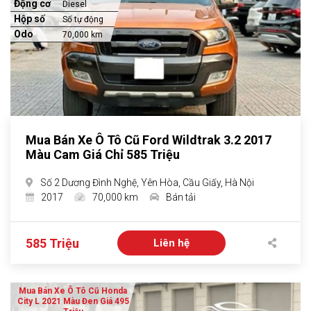
Động cơ
Diesel
Hộp số
Số tự động
Odo
70,000 km
Mua Bán Xe Ô Tô Cũ Ford Wildtrak 3.2 2017
Màu Cam Giá Chỉ 585 Triệu
Số 2 Dương Đình Nghệ, Yên Hòa, Cầu Giấy, Hà Nội
2017
70,000 km
Bán tải
585 Triệu
Liên hệ
Mua Bán Xe Ô Tô Cũ Honda
City L 2021 Màu Đen Giá 495