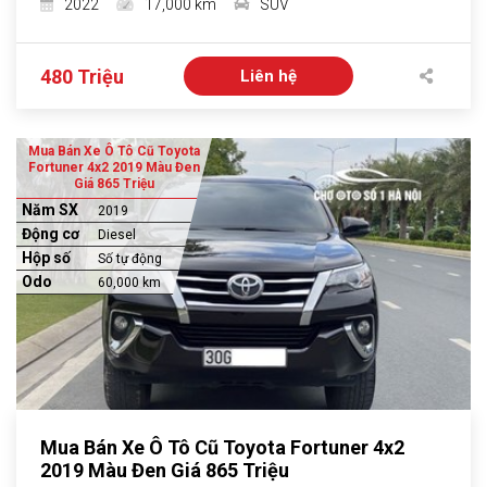
2022
17,000 km
SUV
480 Triệu
Liên hệ
Mua Bán Xe Ô Tô Cũ Toyota
Fortuner 4x2 2019 Màu Đen
Giá 865 Triệu
Năm SX
2019
Động cơ
Diesel
Hộp số
Số tự động
Odo
60,000 km
Mua Bán Xe Ô Tô Cũ Toyota Fortuner 4x2
2019 Màu Đen Giá 865 Triệu