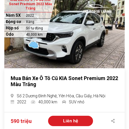
Sonet Premium 2022 Màu
Trắng
Năm SX
2022
Động cơ
Xăng
Hộp số
Số tự động
Odo
40,000 km
Mua Bán Xe Ô Tô Cũ KIA Sonet Premium 2022
Màu Trắng
Số 2 Dương Đình Nghệ, Yên Hòa, Cầu Giấy, Hà Nội
2022
40,000 km
SUV nhỏ
590 triệu
Liên hệ