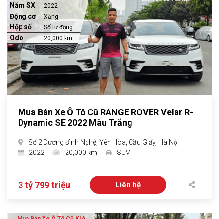
Năm SX
2022
Động cơ
Xăng
Hộp số
Số tự động
Odo
20,000 km
Mua Bán Xe Ô Tô Cũ RANGE ROVER Velar R-
Dynamic SE 2022 Màu Trắng
Số 2 Dương Đình Nghệ, Yên Hòa, Cầu Giấy, Hà Nội
2022
20,000 km
SUV
3 tỷ 799 triệu
Liên hệ
Mua Bán Xe Ô Tô Cũ KIA