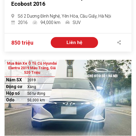
Ecobost 2016
Số 2 Dương Đình Nghệ, Yên Hòa, Cầu Giấy, Hà Nội
2016
94,000 km
SUV
850 triệu
Liên hệ
Mua Bán Xe Ô Tô Cũ Hyundai
Elantra 2019 Màu Trắng, Giá
520 Triệu
Năm SX
2019
Động cơ
Xăng
Hộp số
Số tự động
Odo
50,000 km