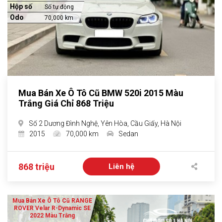
Hộp số
Số tự động
Odo
70,000 km
Mua Bán Xe Ô Tô Cũ BMW 520i 2015 Màu
Trắng Giá Chỉ 868 Triệu
Số 2 Dương Đình Nghệ, Yên Hòa, Cầu Giấy, Hà Nội
2015
70,000 km
Sedan
868 triệu
Liên hệ
Mua Bán Xe Ô Tô Cũ RANGE
ROVER Velar R-Dynamic SE
2022 Màu Trắng