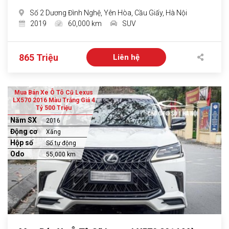
Số 2 Dương Đình Nghệ, Yên Hòa, Cầu Giấy, Hà Nội
2019
60,000 km
SUV
865 Triệu
Liên hệ
Mua Bán Xe Ô Tô Cũ Lexus
LX570 2016 Màu Trắng Giá 4
Tỷ 500 Triệu
Năm SX
2016
Động cơ
Xăng
Hộp số
Số tự động
Odo
55,000 km