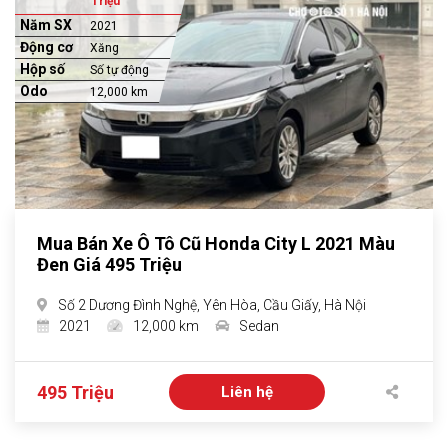
Triệu
Năm SX
2021
Động cơ
Xăng
Hộp số
Số tự động
Odo
12,000 km
Mua Bán Xe Ô Tô Cũ Honda City L 2021 Màu
Đen Giá 495 Triệu
Số 2 Dương Đình Nghệ, Yên Hòa, Cầu Giấy, Hà Nội
2021
12,000 km
Sedan
495 Triệu
Liên hệ