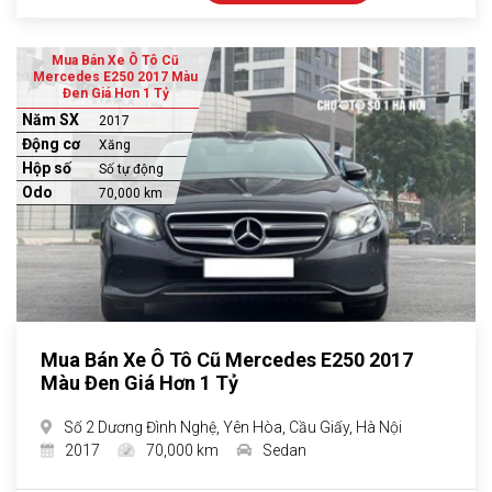
Mua Bán Xe Ô Tô Cũ
Mercedes E250 2017 Màu
Đen Giá Hơn 1 Tỷ
Năm SX
2017
Động cơ
Xăng
Hộp số
Số tự động
Odo
70,000 km
Mua Bán Xe Ô Tô Cũ Mercedes E250 2017
Màu Đen Giá Hơn 1 Tỷ
Số 2 Dương Đình Nghệ, Yên Hòa, Cầu Giấy, Hà Nội
2017
70,000 km
Sedan