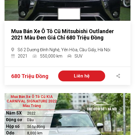
Mua Bán Xe Ô Tô Cũ Mitsubishi Outlander
2021 Màu Đen Giá Chỉ 680 Triệu Đồng
Số 2 Dương Đình Nghệ, Yên Hòa, Cầu Giấy, Hà Nội
2021
550,000 km
SUV
680 Triệu Đồng
Liên hệ
Mua Bán Xe Ô Tô Cũ KIA
CARNIVAL SIGNATURE 2022
Màu Trắng
Năm SX
2022
Động cơ
Dầu
Hộp số
Số tự động
Odo
8,000 km