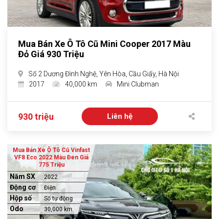
Mua Bán Xe Ô Tô Cũ Mini Cooper 2017 Màu
Đỏ Giá 930 Triệu
Số 2 Dương Đình Nghệ, Yên Hòa, Cầu Giấy, Hà Nội
2017
40,000 km
Mini Clubman
930 triệu
Liên hệ
Mua Bán Xe Ô Tô Cũ Vinfast
VF8 Eco 2022 Màu Đen Giá
775 Triệu
Năm SX
2022
Động cơ
Điện
Hộp số
Số tự động
Odo
30,000 km