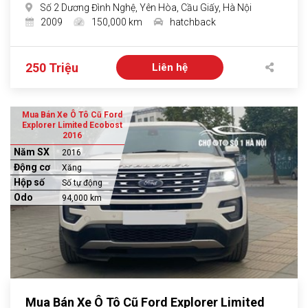
Số 2 Dương Đình Nghệ, Yên Hòa, Cầu Giấy, Hà Nội
2009
150,000 km
hatchback
250 Triệu
Liên hệ
Mua Bán Xe Ô Tô Cũ Ford
Explorer Limited Ecobost
2016
Năm SX
2016
Động cơ
Xăng
Hộp số
Số tự động
Odo
94,000 km
Mua Bán Xe Ô Tô Cũ Ford Explorer Limited