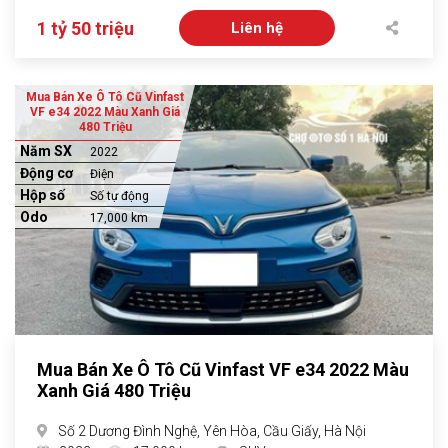
1 tỷ 50 triệu
Liên hệ
Mua Bán Xe Ô Tô Cũ Vinfast
VF e34 2022 Màu Xanh Giá
480 Triệu
Năm SX
2022
Động cơ
Điện
Hộp số
Số tự động
Odo
17,000 km
Mua Bán Xe Ô Tô Cũ Vinfast VF e34 2022 Màu
Xanh Giá 480 Triệu
Số 2 Dương Đình Nghệ, Yên Hòa, Cầu Giấy, Hà Nội