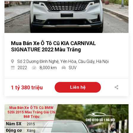
Mua Bán Xe Ô Tô Cũ KIA CARNIVAL
SIGNATURE 2022 Màu Trắng
Số 2 Dương Đình Nghệ, Yên Hòa, Cầu Giấy, Hà Nội
2022
8,000 km
SUV
1 tỷ 380 triệu
Liên hệ
Mua Bán Xe Ô Tô Cũ BMW
520i 2015 Màu Trắng Giá Chỉ
868 Triệu
Năm SX
2015
Động cơ
Xăng