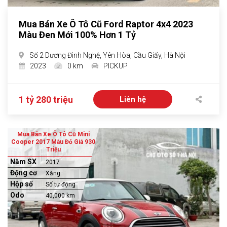
Mua Bán Xe Ô Tô Cũ Ford Raptor 4x4 2023
Màu Đen Mới 100% Hơn 1 Tỷ
Số 2 Dương Đình Nghệ, Yên Hòa, Cầu Giấy, Hà Nội
2023
0 km
PICKUP
1 tỷ 280 triệu
Liên hệ
Mua Bán Xe Ô Tô Cũ Mini
Cooper 2017 Màu Đỏ Giá 930
Triệu
Năm SX
2017
Động cơ
Xăng
Hộp số
Số tự động
Odo
40,000 km