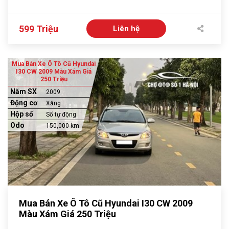
599 Triệu
Liên hệ
Mua Bán Xe Ô Tô Cũ Hyundai
I30 CW 2009 Màu Xám Giá
250 Triệu
Năm SX
2009
Động cơ
Xăng
Hộp số
Số tự động
Odo
150,000 km
Mua Bán Xe Ô Tô Cũ Hyundai I30 CW 2009
Màu Xám Giá 250 Triệu