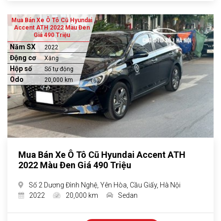
Mua Bán Xe Ô Tô Cũ Hyundai
Accent ATH 2022 Màu Đen
Giá 490 Triệu
Năm SX
2022
Động cơ
Xăng
Hộp số
Số tự động
Odo
20,000 km
Mua Bán Xe Ô Tô Cũ Hyundai Accent ATH
2022 Màu Đen Giá 490 Triệu
Số 2 Dương Đình Nghệ, Yên Hòa, Cầu Giấy, Hà Nội
2022
20,000 km
Sedan