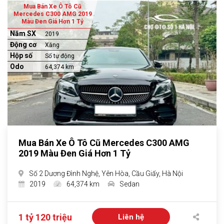
Mua Bán Xe Ô Tô Cũ
Mercedes C300 AMG 2019
Màu Đen Giá Hơn 1 Tỷ
Năm SX
2019
Động cơ
Xăng
Hộp số
Số tự động
Odo
64,374 km
Mua Bán Xe Ô Tô Cũ Mercedes C300 AMG
2019 Màu Đen Giá Hơn 1 Tỷ
Số 2 Dương Đình Nghệ, Yên Hòa, Cầu Giấy, Hà Nội
2019
64,374 km
Sedan
1 tỷ 120 triệu
Liên hệ