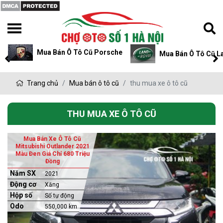
Mua Bán Ô Tô Cũ Porsche
Mua Bán Ô Tô Cũ L
Trang chủ
Mua bán ô tô cũ
thu mua xe ô tô cũ
THU MUA XE Ô TÔ CŨ
Mua Bán Xe Ô Tô Cũ
Mitsubishi Outlander 2021
Màu Đen Giá Chỉ 680 Triệu
Đồng
Năm SX
2021
Động cơ
Xăng
Hộp số
Số tự động
Odo
550,000 km