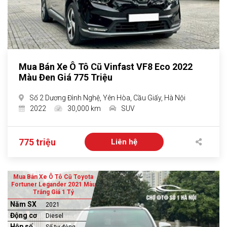
Mua Bán Xe Ô Tô Cũ Vinfast VF8 Eco 2022
Màu Đen Giá 775 Triệu
Số 2 Dương Đình Nghệ, Yên Hòa, Cầu Giấy, Hà Nội
2022
30,000 km
SUV
775 triệu
Liên hệ
Mua Bán Xe Ô Tô Cũ Toyota
Fortuner Legander 2021 Màu
Trắng Giá 1 Tỷ
Năm SX
2021
Động cơ
Diesel
Hộp số