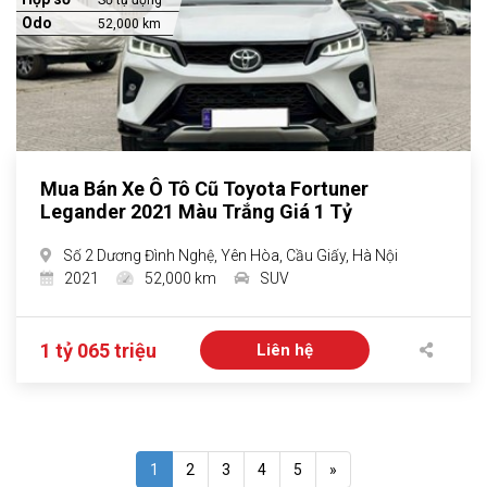
Số tự động
Odo
52,000 km
Mua Bán Xe Ô Tô Cũ Toyota Fortuner
Legander 2021 Màu Trắng Giá 1 Tỷ
Số 2 Dương Đình Nghệ, Yên Hòa, Cầu Giấy, Hà Nội
2021
52,000 km
SUV
1 tỷ 065 triệu
Liên hệ
1
2
3
4
5
»