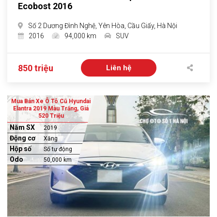
Ecobost 2016
Số 2 Dương Đình Nghệ, Yên Hòa, Cầu Giấy, Hà Nội
2016
94,000 km
SUV
850 triệu
Liên hệ
Mua Bán Xe Ô Tô Cũ Hyundai
Elantra 2019 Màu Trắng, Giá
520 Triệu
Năm SX
2019
Động cơ
Xăng
Hộp số
Số tự động
Odo
50,000 km