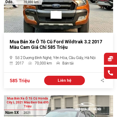
Odo
70,000 km
Mua Bán Xe Ô Tô Cũ Ford Wildtrak 3.2 2017
Màu Cam Giá Chỉ 585 Triệu
Số 2 Dương Đình Nghệ, Yên Hòa, Cầu Giấy, Hà Nội
2017
70,000 km
Bán tải
585 Triệu
Liên hệ
Mua Bán Xe Ô Tô Cũ Honda
City L 2021 Màu Đen Giá 495
Triệu
Năm SX
2021