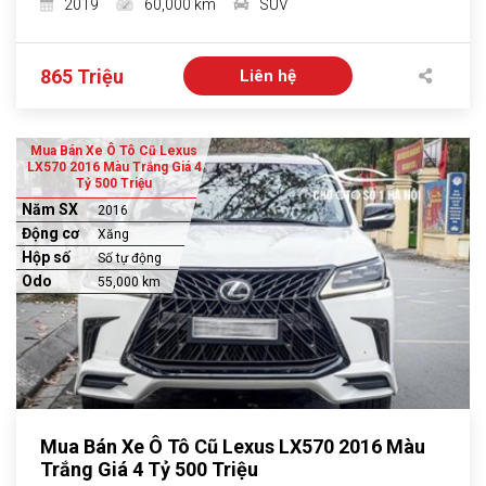
2019
60,000 km
SUV
865 Triệu
Liên hệ
Mua Bán Xe Ô Tô Cũ Lexus
LX570 2016 Màu Trắng Giá 4
Tỷ 500 Triệu
Năm SX
2016
Động cơ
Xăng
Hộp số
Số tự động
Odo
55,000 km
Mua Bán Xe Ô Tô Cũ Lexus LX570 2016 Màu
Trắng Giá 4 Tỷ 500 Triệu