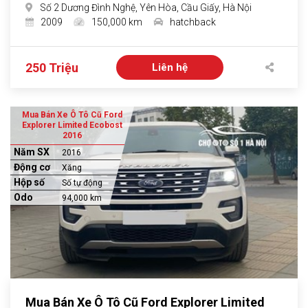
Số 2 Dương Đình Nghệ, Yên Hòa, Cầu Giấy, Hà Nội
2009
150,000 km
hatchback
250 Triệu
Liên hệ
Mua Bán Xe Ô Tô Cũ Ford
Explorer Limited Ecobost
2016
Năm SX
2016
Động cơ
Xăng
Hộp số
Số tự động
Odo
94,000 km
Mua Bán Xe Ô Tô Cũ Ford Explorer Limited