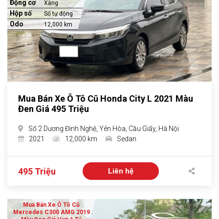
Động cơ
Xăng
Hộp số
Số tự động
Odo
12,000 km
Mua Bán Xe Ô Tô Cũ Honda City L 2021 Màu
Đen Giá 495 Triệu
Số 2 Dương Đình Nghệ, Yên Hòa, Cầu Giấy, Hà Nội
2021
12,000 km
Sedan
495 Triệu
Liên hệ
Mua Bán Xe Ô Tô Cũ
Mercedes C300 AMG 2019