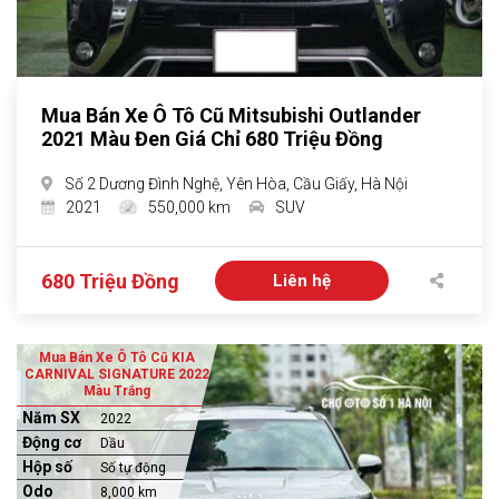
Mua Bán Xe Ô Tô Cũ Mitsubishi Outlander
2021 Màu Đen Giá Chỉ 680 Triệu Đồng
Số 2 Dương Đình Nghệ, Yên Hòa, Cầu Giấy, Hà Nội
2021
550,000 km
SUV
680 Triệu Đồng
Liên hệ
Mua Bán Xe Ô Tô Cũ KIA
CARNIVAL SIGNATURE 2022
Màu Trắng
Năm SX
2022
Động cơ
Dầu
Hộp số
Số tự động
Odo
8,000 km