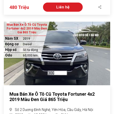
480 Triệu
Liên hệ
Mua Bán Xe Ô Tô Cũ Toyota
Fortuner 4x2 2019 Màu Đen
Giá 865 Triệu
Năm SX
2019
Động cơ
Diesel
Hộp số
Số tự động
Odo
60,000 km
Mua Bán Xe Ô Tô Cũ Toyota Fortuner 4x2
2019 Màu Đen Giá 865 Triệu
Số 2 Dương Đình Nghệ, Yên Hòa, Cầu Giấy, Hà Nội