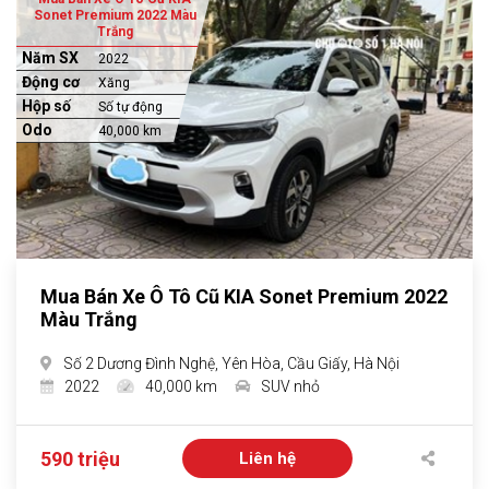
Sonet Premium 2022 Màu
Trắng
Năm SX
2022
Động cơ
Xăng
Hộp số
Số tự động
Odo
40,000 km
Mua Bán Xe Ô Tô Cũ KIA Sonet Premium 2022
Màu Trắng
Số 2 Dương Đình Nghệ, Yên Hòa, Cầu Giấy, Hà Nội
2022
40,000 km
SUV nhỏ
590 triệu
Liên hệ