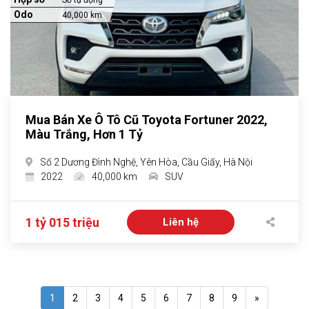
Số tự động
Odo
40,000 km
Mua Bán Xe Ô Tô Cũ Toyota Fortuner 2022,
Màu Trắng, Hơn 1 Tỷ
Số 2 Dương Đình Nghệ, Yên Hòa, Cầu Giấy, Hà Nội
2022
40,000 km
SUV
1 tỷ 015 triệu
Liên hệ
1
2
3
4
5
6
7
8
9
»