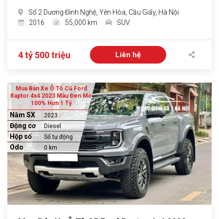
Số 2 Dương Đình Nghệ, Yên Hòa, Cầu Giấy, Hà Nội
2016
55,000 km
SUV
4 tỷ 500 triệu
Liên hệ
Mua Bán Xe Ô Tô Cũ Ford
Raptor 4x4 2023 Màu Đen Mới
100% Hơn 1 Tỷ
Năm SX
2023
Động cơ
Diesel
Hộp số
Số tự động
Odo
0 km