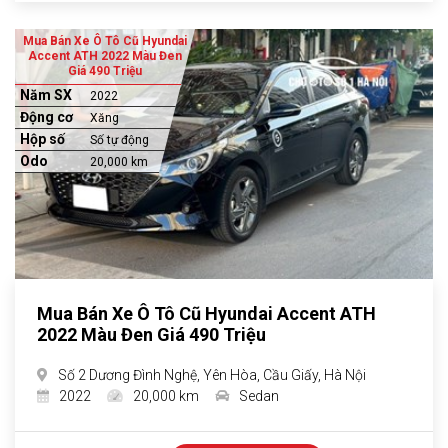
Mua Bán Xe Ô Tô Cũ Hyundai
Accent ATH 2022 Màu Đen
Giá 490 Triệu
Năm SX
2022
Động cơ
Xăng
Hộp số
Số tự động
Odo
20,000 km
Mua Bán Xe Ô Tô Cũ Hyundai Accent ATH
2022 Màu Đen Giá 490 Triệu
Số 2 Dương Đình Nghệ, Yên Hòa, Cầu Giấy, Hà Nội
2022
20,000 km
Sedan