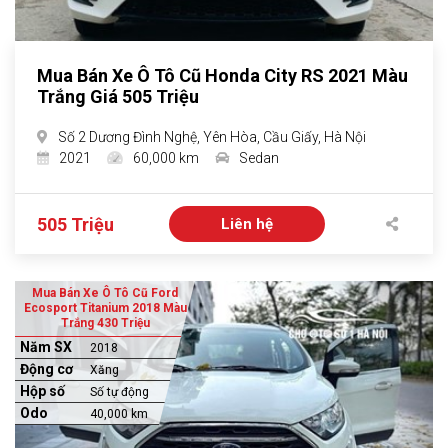
Mua Bán Xe Ô Tô Cũ Honda City RS 2021 Màu
Trắng Giá 505 Triệu
Số 2 Dương Đình Nghệ, Yên Hòa, Cầu Giấy, Hà Nội
2021
60,000 km
Sedan
505 Triệu
Liên hệ
Mua Bán Xe Ô Tô Cũ Ford
Ecosport Titanium 2018 Màu
Trắng 430 Triệu
Năm SX
2018
Động cơ
Xăng
Hộp số
Số tự động
Odo
40,000 km