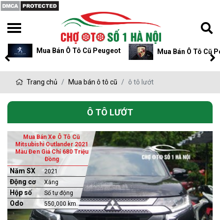
Mua Bán Ô Tô Cũ Peugeot
Mua Bán Ô Tô Cũ P
Trang chủ
Mua bán ô tô cũ
ô tô lướt
Ô TÔ LƯỚT
Mua Bán Xe Ô Tô Cũ
Mitsubishi Outlander 2021
Màu Đen Giá Chỉ 680 Triệu
Đồng
Năm SX
2021
Động cơ
Xăng
Hộp số
Số tự động
Odo
550,000 km