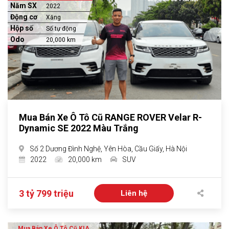
Năm SX
2022
Động cơ
Xăng
Hộp số
Số tự động
Odo
20,000 km
Mua Bán Xe Ô Tô Cũ RANGE ROVER Velar R-
Dynamic SE 2022 Màu Trắng
Số 2 Dương Đình Nghệ, Yên Hòa, Cầu Giấy, Hà Nội
2022
20,000 km
SUV
3 tỷ 799 triệu
Liên hệ
Mua Bán Xe Ô Tô Cũ KIA