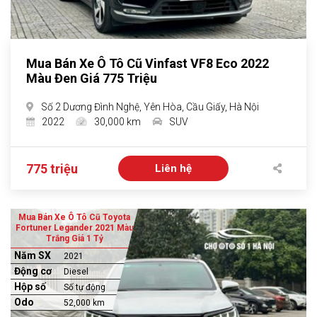
Mua Bán Xe Ô Tô Cũ Vinfast VF8 Eco 2022
Màu Đen Giá 775 Triệu
Số 2 Dương Đình Nghệ, Yên Hòa, Cầu Giấy, Hà Nội
2022
30,000 km
SUV
775 triệu
Liên hệ
Mua Bán Xe Ô Tô Cũ Toyota
Fortuner Legander 2021 Màu
Trắng Giá 1 Tỷ
Năm SX
2021
Động cơ
Diesel
Hộp số
Số tự động
Odo
52,000 km