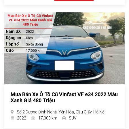
Mua Bán Xe Ô Tô Cũ Vinfast
VF e34 2022 Màu Xanh Giá
480 Triệu
Năm SX
2022
Động cơ
Điện
Hộp số
Số tự động
Odo
17,000 km
Mua Bán Xe Ô Tô Cũ Vinfast VF e34 2022 Màu
Xanh Giá 480 Triệu
Số 2 Dương Đình Nghệ, Yên Hòa, Cầu Giấy, Hà Nội
2022
17,000 km
SUV