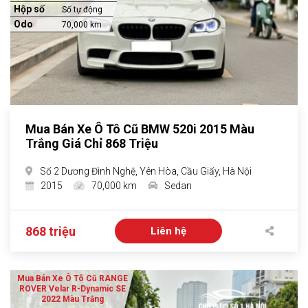
Hộp số
Số tự động
Odo
70,000 km
Mua Bán Xe Ô Tô Cũ BMW 520i 2015 Màu
Trắng Giá Chỉ 868 Triệu
Số 2 Dương Đình Nghệ, Yên Hòa, Cầu Giấy, Hà Nội
2015
70,000 km
Sedan
868 triệu
Liên hệ
Mua Bán Xe Ô Tô Cũ RANGE
ROVER Velar R-Dynamic SE
2022 Màu Trắng