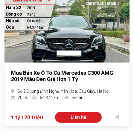
Màu Đen Giá Hơn 1 Tỷ
Năm SX
2019
Động cơ
Xăng
Hộp số
Số tự động
Odo
64,374 km
Mua Bán Xe Ô Tô Cũ Mercedes C300 AMG
2019 Màu Đen Giá Hơn 1 Tỷ
Số 2 Dương Đình Nghệ, Yên Hòa, Cầu Giấy, Hà Nội
2019
64,374 km
Sedan
1 tỷ 120 triệu
Liên hệ