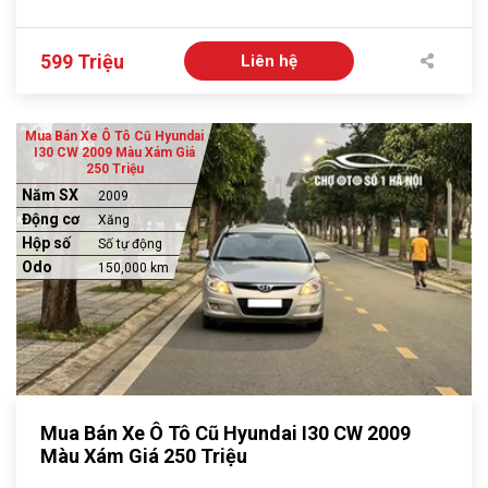
599 Triệu
Liên hệ
Mua Bán Xe Ô Tô Cũ Hyundai
I30 CW 2009 Màu Xám Giá
250 Triệu
Năm SX
2009
Động cơ
Xăng
Hộp số
Số tự động
Odo
150,000 km
Mua Bán Xe Ô Tô Cũ Hyundai I30 CW 2009
Màu Xám Giá 250 Triệu