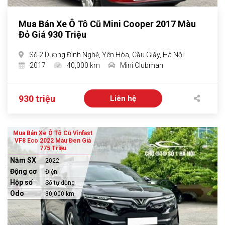
Mua Bán Xe Ô Tô Cũ Mini Cooper 2017 Màu
Đỏ Giá 930 Triệu
Số 2 Dương Đình Nghệ, Yên Hòa, Cầu Giấy, Hà Nội
2017
40,000 km
Mini Clubman
930 triệu
Liên hệ
Mua Bán Xe Ô Tô Cũ Vinfast
VF8 Eco 2022 Màu Đen Giá
775 Triệu
Năm SX
2022
Động cơ
Điện
Hộp số
Số tự động
Odo
30,000 km