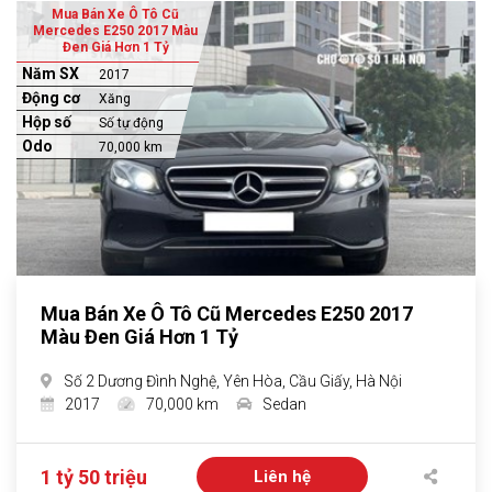
Mua Bán Xe Ô Tô Cũ
Mercedes E250 2017 Màu
Đen Giá Hơn 1 Tỷ
Năm SX
2017
Động cơ
Xăng
Hộp số
Số tự động
Odo
70,000 km
Mua Bán Xe Ô Tô Cũ Mercedes E250 2017
Màu Đen Giá Hơn 1 Tỷ
Số 2 Dương Đình Nghệ, Yên Hòa, Cầu Giấy, Hà Nội
2017
70,000 km
Sedan
1 tỷ 50 triệu
Liên hệ