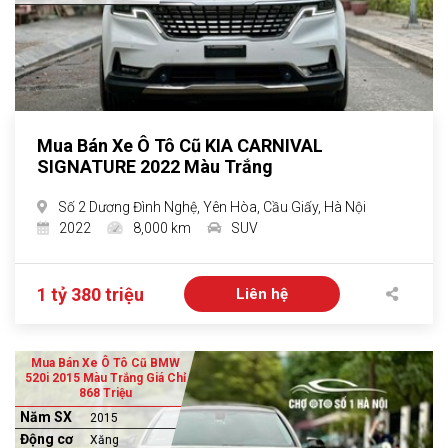
Mua Bán Xe Ô Tô Cũ KIA CARNIVAL
SIGNATURE 2022 Màu Trắng
Số 2 Dương Đình Nghệ, Yên Hòa, Cầu Giấy, Hà Nội
2022
8,000 km
SUV
1 tỷ 380 triệu
Liên hệ
Mua Bán Xe Ô Tô Cũ BMW
520i 2015 Màu Trắng Giá Chỉ
868 Triệu
Năm SX
2015
Động cơ
Xăng