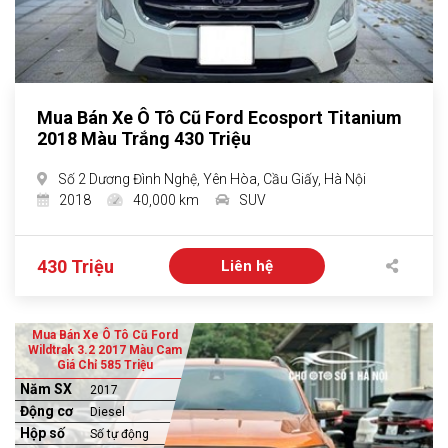
Mua Bán Xe Ô Tô Cũ Ford Ecosport Titanium
2018 Màu Trắng 430 Triệu
Số 2 Dương Đình Nghệ, Yên Hòa, Cầu Giấy, Hà Nội
2018
40,000 km
SUV
430 Triệu
Liên hệ
Mua Bán Xe Ô Tô Cũ Ford
Wildtrak 3.2 2017 Màu Cam
Giá Chỉ 585 Triệu
Năm SX
2017
Động cơ
Diesel
Hộp số
Số tự động