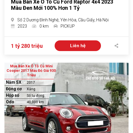
Mua Bán Xe Ô Tô Cũ Ford Raptor 4x4 2023
Màu Đen Mới 100% Hơn 1 Tỷ
Số 2 Dương Đình Nghệ, Yên Hòa, Cầu Giấy, Hà Nội
2023
0 km
PICKUP
1 tỷ 280 triệu
Liên hệ
Mua Bán Xe Ô Tô Cũ Mini
Cooper 2017 Màu Đỏ Giá 930
Triệu
Năm SX
2017
Động cơ
Xăng
Hộp số
Số tự động
Odo
40,000 km