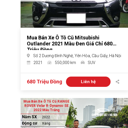
Mua Bán Xe Ô Tô Cũ Mitsubishi
Outlander 2021 Màu Đen Giá Chỉ 680
Triệu Đồng
Số 2 Dương Đình Nghệ, Yên Hòa, Cầu Giấy, Hà Nội
2021
550,000 km
SUV
680 Triệu Đồng
Liên hệ
Mua Bán Xe Ô Tô Cũ RANGE
ROVER Velar R-Dynamic SE
2022 Màu Trắng
Năm SX
2022
Động cơ
Xăng