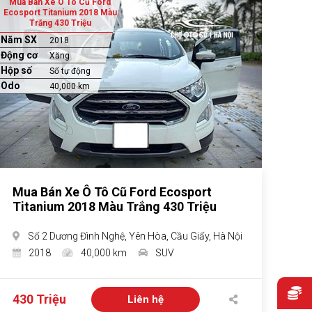
Mua Bán Xe Ô Tô Cũ Ford
Ecosport Titanium 2018 Màu
Trắng 430 Triệu
Năm SX
2018
Động cơ
Xăng
Hộp số
Số tự động
Odo
40,000 km
Mua Bán Xe Ô Tô Cũ Ford Ecosport
Titanium 2018 Màu Trắng 430 Triệu
Số 2 Dương Đình Nghệ, Yên Hòa, Cầu Giấy, Hà Nội
2018
40,000 km
SUV
430 Triệu
Liên hệ