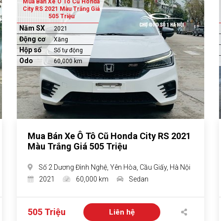
Mua Bán Xe Ô Tô Cũ Honda
City RS 2021 Màu Trắng Giá
505 Triệu
Năm SX
2021
Động cơ
Xăng
Hộp số
Số tự động
Odo
60,000 km
Mua Bán Xe Ô Tô Cũ Honda City RS 2021
Màu Trắng Giá 505 Triệu
Số 2 Dương Đình Nghệ, Yên Hòa, Cầu Giấy, Hà Nội
2021
60,000 km
Sedan
505 Triệu
Liên hệ