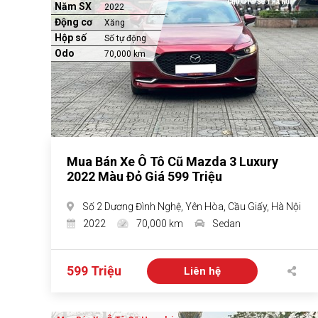
Năm SX
2022
Động cơ
Xăng
Hộp số
Số tự động
Odo
70,000 km
Mua Bán Xe Ô Tô Cũ Mazda 3 Luxury
2022 Màu Đỏ Giá 599 Triệu
Số 2 Dương Đình Nghệ, Yên Hòa, Cầu Giấy, Hà Nội
2022
70,000 km
Sedan
599 Triệu
Liên hệ