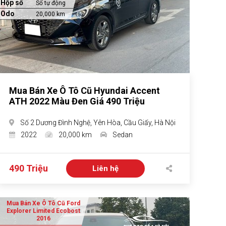
Hộp số
Số tự động
Odo
20,000 km
Mua Bán Xe Ô Tô Cũ Hyundai Accent
ATH 2022 Màu Đen Giá 490 Triệu
Số 2 Dương Đình Nghệ, Yên Hòa, Cầu Giấy, Hà Nội
2022
20,000 km
Sedan
490 Triệu
Liên hệ
Mua Bán Xe Ô Tô Cũ Ford
Explorer Limited Ecobost
2016