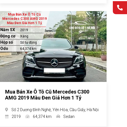
Mua Bán Xe Ô Tô Cũ
Mercedes C300 AMG 2019
Màu Đen Giá Hơn 1 Tỷ
Năm SX
2019
Động cơ
Xăng
Hộp số
Số tự động
Odo
64,374 km
Mua Bán Xe Ô Tô Cũ Mercedes C300
AMG 2019 Màu Đen Giá Hơn 1 Tỷ
Số 2 Dương Đình Nghệ, Yên Hòa, Cầu Giấy, Hà Nội
2019
64,374 km
Sedan