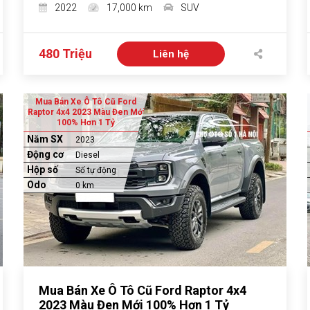
2022
17,000 km
SUV
480 Triệu
Liên hệ
Mua Bán Xe Ô Tô Cũ Ford
Raptor 4x4 2023 Màu Đen Mới
100% Hơn 1 Tỷ
Năm SX
2023
Động cơ
Diesel
Hộp số
Số tự động
Odo
0 km
Mua Bán Xe Ô Tô Cũ Ford Raptor 4x4
2023 Màu Đen Mới 100% Hơn 1 Tỷ