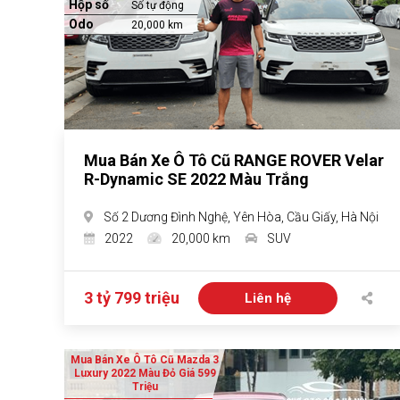
Hộp số
Số tự động
Odo
20,000 km
Mua Bán Xe Ô Tô Cũ RANGE ROVER Velar
R-Dynamic SE 2022 Màu Trắng
Số 2 Dương Đình Nghệ, Yên Hòa, Cầu Giấy, Hà Nội
2022
20,000 km
SUV
3 tỷ 799 triệu
Liên hệ
Mua Bán Xe Ô Tô Cũ Mazda 3
Luxury 2022 Màu Đỏ Giá 599
Triệu