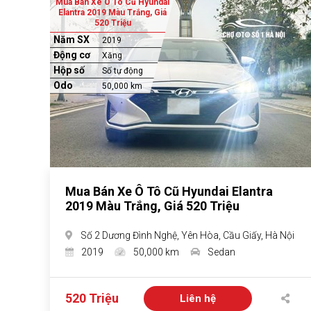
Mua Bán Xe Ô Tô Cũ Hyundai
Elantra 2019 Màu Trắng, Giá
520 Triệu
Năm SX
2019
Động cơ
Xăng
Hộp số
Số tự động
Odo
50,000 km
Mua Bán Xe Ô Tô Cũ Hyundai Elantra
2019 Màu Trắng, Giá 520 Triệu
Số 2 Dương Đình Nghệ, Yên Hòa, Cầu Giấy, Hà Nội
2019
50,000 km
Sedan
520 Triệu
Liên hệ