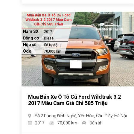
Mua Bán Xe Ô Tô Cũ Ford
Wildtrak 3.2 2017 Màu Cam
Giá Chỉ 585 Triệu
Năm SX
2017
Động cơ
Diesel
Hộp số
Số tự động
Odo
70,000 km
Mua Bán Xe Ô Tô Cũ Ford Wildtrak 3.2
2017 Màu Cam Giá Chỉ 585 Triệu
Số 2 Dương Đình Nghệ, Yên Hòa, Cầu Giấy, Hà Nội
2017
70,000 km
Bán tải