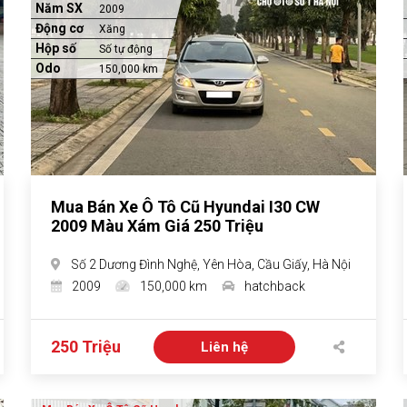
Năm SX
2009
Động cơ
Xăng
Hộp số
Số tự động
Odo
150,000 km
Mua Bán Xe Ô Tô Cũ Hyundai I30 CW
2009 Màu Xám Giá 250 Triệu
Số 2 Dương Đình Nghệ, Yên Hòa, Cầu Giấy, Hà Nội
2009
150,000 km
hatchback
250 Triệu
Liên hệ