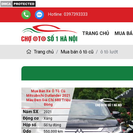
Hotline:
0397393333
TRANG CHỦ
MUA BÁ
Trang chủ
Mua bán ô tô cũ
ô tô lướt
Mua Bán Xe Ô Tô Cũ
Mitsubishi Outlander 2021
Màu Đen Giá Chỉ 680 Triệu
Đồng
Năm SX
2021
Động cơ
Xăng
Hộp số
Số tự động
Odo
550,000 km