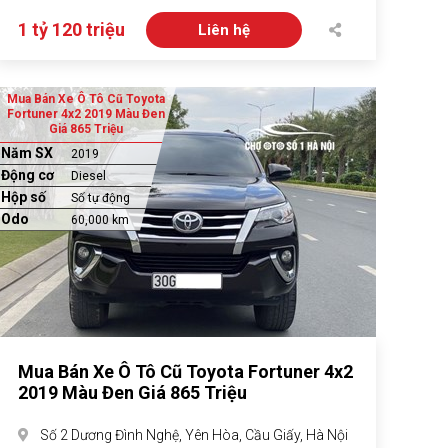
1 tỷ 120 triệu
Liên hệ
Mua Bán Xe Ô Tô Cũ Toyota
Fortuner 4x2 2019 Màu Đen
Giá 865 Triệu
Năm SX
2019
Động cơ
Diesel
Hộp số
Số tự động
Odo
60,000 km
Mua Bán Xe Ô Tô Cũ Toyota Fortuner 4x2
2019 Màu Đen Giá 865 Triệu
Số 2 Dương Đình Nghệ, Yên Hòa, Cầu Giấy, Hà Nội