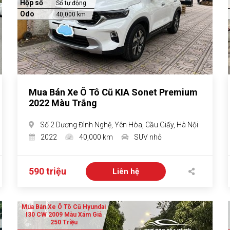
Hộp số
Số tự động
Odo
40,000 km
Mua Bán Xe Ô Tô Cũ KIA Sonet Premium
2022 Màu Trắng
Số 2 Dương Đình Nghệ, Yên Hòa, Cầu Giấy, Hà Nội
2022
40,000 km
SUV nhỏ
590 triệu
Liên hệ
Mua Bán Xe Ô Tô Cũ Hyundai
I30 CW 2009 Màu Xám Giá
250 Triệu