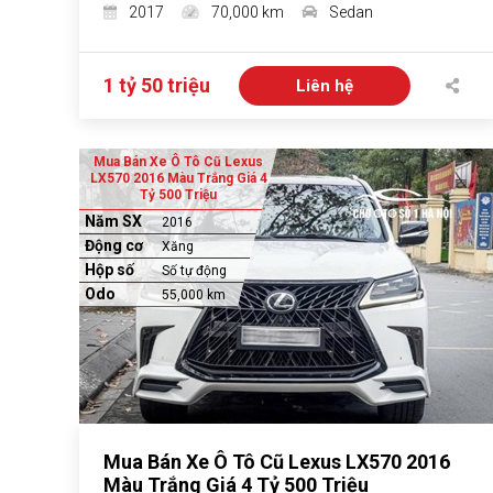
2017
70,000 km
Sedan
1 tỷ 50 triệu
Liên hệ
Mua Bán Xe Ô Tô Cũ Lexus
LX570 2016 Màu Trắng Giá 4
Tỷ 500 Triệu
Năm SX
2016
Động cơ
Xăng
Hộp số
Số tự động
Odo
55,000 km
Mua Bán Xe Ô Tô Cũ Lexus LX570 2016
Màu Trắng Giá 4 Tỷ 500 Triệu