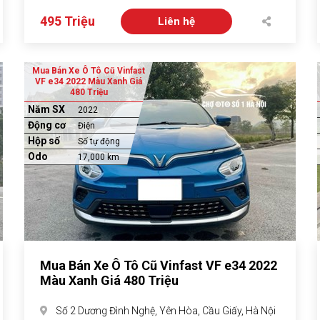
495 Triệu
Liên hệ
Mua Bán Xe Ô Tô Cũ Vinfast
VF e34 2022 Màu Xanh Giá
480 Triệu
Năm SX
2022
Động cơ
Điện
Hộp số
Số tự động
Odo
17,000 km
Mua Bán Xe Ô Tô Cũ Vinfast VF e34 2022
Màu Xanh Giá 480 Triệu
Số 2 Dương Đình Nghệ, Yên Hòa, Cầu Giấy, Hà Nội