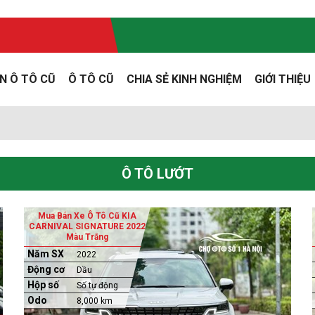
N Ô TÔ CŨ
Ô TÔ CŨ
CHIA SẺ KINH NGHIỆM
GIỚI THIỆU
Ô TÔ LƯỚT
Mua Bán Xe Ô Tô Cũ KIA
CARNIVAL SIGNATURE 2022
Màu Trắng
Năm SX
2022
Động cơ
Dầu
Hộp số
Số tự động
Odo
8,000 km