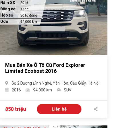
Năm SX
2016
Động cơ
Xăng
Hộp số
Số tự động
Odo
94,000 km
Mua Bán Xe Ô Tô Cũ Ford Explorer
Limited Ecobost 2016
Số 2 Dương Đình Nghệ, Yên Hòa, Cầu Giấy, Hà Nội
2016
94,000 km
SUV
850 triệu
Liên hệ