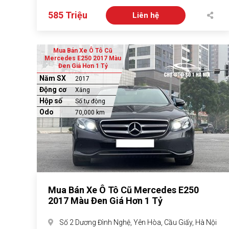
585 Triệu
Liên hệ
Mua Bán Xe Ô Tô Cũ
Mercedes E250 2017 Màu
Đen Giá Hơn 1 Tỷ
Năm SX
2017
Động cơ
Xăng
Hộp số
Số tự động
Odo
70,000 km
Mua Bán Xe Ô Tô Cũ Mercedes E250
2017 Màu Đen Giá Hơn 1 Tỷ
Số 2 Dương Đình Nghệ, Yên Hòa, Cầu Giấy, Hà Nội