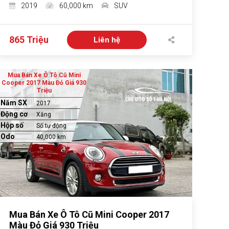
2019
60,000 km
SUV
865 Triệu
Liên hệ
Mua Bán Xe Ô Tô Cũ Mini
Cooper 2017 Màu Đỏ Giá 930
Triệu
Năm SX
2017
Động cơ
Xăng
Hộp số
Số tự động
Odo
40,000 km
Mua Bán Xe Ô Tô Cũ Mini Cooper 2017
Màu Đỏ Giá 930 Triệu