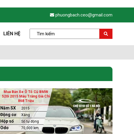
phuongbach.ceo@gmail.com
LIÊN HỆ
Mua Bán Xe Ô Tô Cũ BMW
520i 2015 Màu Trắng Giá Chỉ
868 Triệu
Năm SX
2015
Động cơ
Xăng
Hộp số
Số tự động
Odo
70,000 km