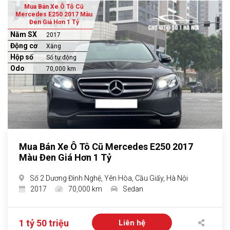
Mua Bán Xe Ô Tô Cũ
Mercedes E250 2017 Màu
Đen Giá Hơn 1 Tỷ
Năm SX
2017
Động cơ
Xăng
Hộp số
Số tự động
Odo
70,000 km
Mua Bán Xe Ô Tô Cũ Mercedes E250 2017
Màu Đen Giá Hơn 1 Tỷ
Số 2 Dương Đình Nghệ, Yên Hòa, Cầu Giấy, Hà Nội
2017
70,000 km
Sedan
1 tỷ 50 triệu
Liên hệ