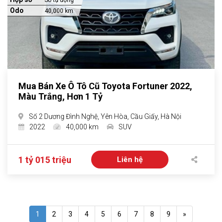
Số tự động
Odo
40,000 km
Mua Bán Xe Ô Tô Cũ Toyota Fortuner 2022,
Màu Trắng, Hơn 1 Tỷ
Số 2 Dương Đình Nghệ, Yên Hòa, Cầu Giấy, Hà Nội
2022
40,000 km
SUV
1 tỷ 015 triệu
Liên hệ
1
2
3
4
5
6
7
8
9
»