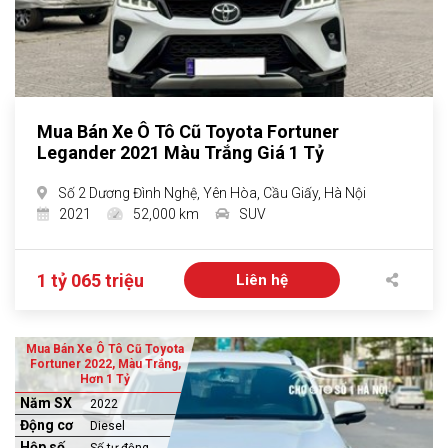
Mua Bán Xe Ô Tô Cũ Toyota Fortuner
Legander 2021 Màu Trắng Giá 1 Tỷ
Số 2 Dương Đình Nghệ, Yên Hòa, Cầu Giấy, Hà Nội
2021
52,000 km
SUV
1 tỷ 065 triệu
Liên hệ
Mua Bán Xe Ô Tô Cũ Toyota
Fortuner 2022, Màu Trắng,
Hơn 1 Tỷ
Năm SX
2022
Động cơ
Diesel
Hộp số