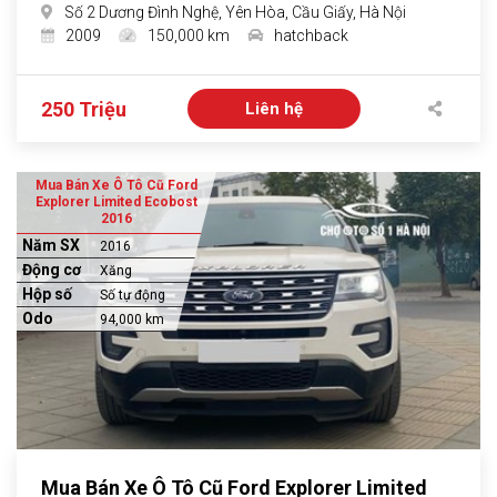
Số 2 Dương Đình Nghệ, Yên Hòa, Cầu Giấy, Hà Nội
2009
150,000 km
hatchback
250 Triệu
Liên hệ
Mua Bán Xe Ô Tô Cũ Ford
Explorer Limited Ecobost
2016
Năm SX
2016
Động cơ
Xăng
Hộp số
Số tự động
Odo
94,000 km
Mua Bán Xe Ô Tô Cũ Ford Explorer Limited