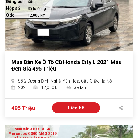
Động cơ
Xăng
Hộp số
Số tự động
Odo
12,000 km
Mua Bán Xe Ô Tô Cũ Honda City L 2021 Màu
Đen Giá 495 Triệu
Số 2 Dương Đình Nghệ, Yên Hòa, Cầu Giấy, Hà Nội
2021
12,000 km
Sedan
495 Triệu
Liên hệ
Mua Bán Xe Ô Tô Cũ
Mercedes C300 AMG 2019