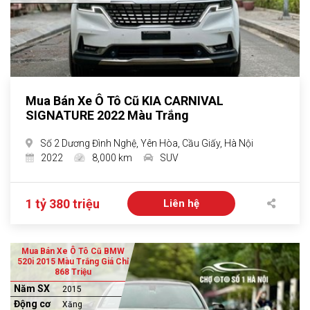
Mua Bán Xe Ô Tô Cũ KIA CARNIVAL
SIGNATURE 2022 Màu Trắng
Số 2 Dương Đình Nghệ, Yên Hòa, Cầu Giấy, Hà Nội
2022
8,000 km
SUV
1 tỷ 380 triệu
Liên hệ
Mua Bán Xe Ô Tô Cũ BMW
520i 2015 Màu Trắng Giá Chỉ
868 Triệu
Năm SX
2015
Động cơ
Xăng