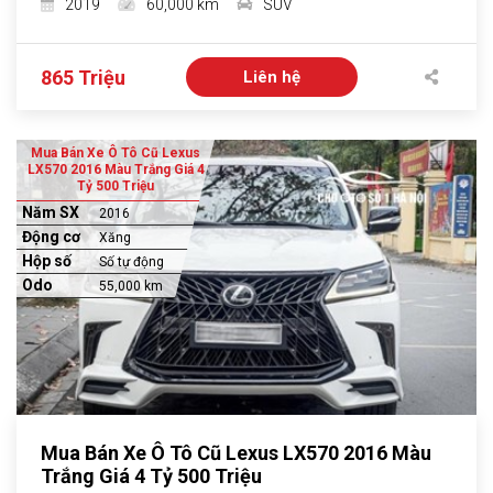
2019
60,000 km
SUV
865 Triệu
Liên hệ
Mua Bán Xe Ô Tô Cũ Lexus
LX570 2016 Màu Trắng Giá 4
Tỷ 500 Triệu
Năm SX
2016
Động cơ
Xăng
Hộp số
Số tự động
Odo
55,000 km
Mua Bán Xe Ô Tô Cũ Lexus LX570 2016 Màu
Trắng Giá 4 Tỷ 500 Triệu