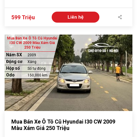
599 Triệu
Liên hệ
Mua Bán Xe Ô Tô Cũ Hyundai
I30 CW 2009 Màu Xám Giá
250 Triệu
Năm SX
2009
Động cơ
Xăng
Hộp số
Số tự động
Odo
150,000 km
Mua Bán Xe Ô Tô Cũ Hyundai I30 CW 2009
Màu Xám Giá 250 Triệu