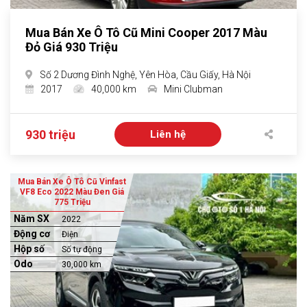
Mua Bán Xe Ô Tô Cũ Mini Cooper 2017 Màu
Đỏ Giá 930 Triệu
Số 2 Dương Đình Nghệ, Yên Hòa, Cầu Giấy, Hà Nội
2017
40,000 km
Mini Clubman
930 triệu
Liên hệ
Mua Bán Xe Ô Tô Cũ Vinfast
VF8 Eco 2022 Màu Đen Giá
775 Triệu
Năm SX
2022
Động cơ
Điện
Hộp số
Số tự động
Odo
30,000 km