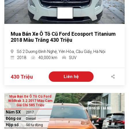
Mua Bán Xe Ô Tô Cũ Ford Ecosport Titanium
2018 Màu Trắng 430 Triệu
Số 2 Dương Đình Nghệ, Yên Hòa, Cầu Giấy, Hà Nội
2018
40,000 km
SUV
430 Triệu
Liên hệ
Mua Bán Xe Ô Tô Cũ Ford
Wildtrak 3.2 2017 Màu Cam
Giá Chỉ 585 Triệu
Năm SX
2017
Động cơ
Diesel
Hộp số
Số tự động