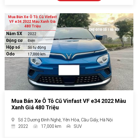
Mua Bán Xe Ô Tô Cũ Vinfast
VF e34 2022 Màu Xanh Giá
480 Triệu
Năm SX
2022
Động cơ
Điện
Hộp số
Số tự động
Odo
17,000 km
Mua Bán Xe Ô Tô Cũ Vinfast VF e34 2022 Màu
Xanh Giá 480 Triệu
Số 2 Dương Đình Nghệ, Yên Hòa, Cầu Giấy, Hà Nội
2022
17,000 km
SUV