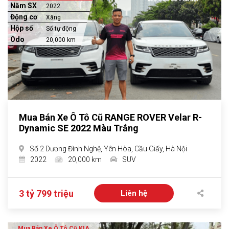
Năm SX
2022
Động cơ
Xăng
Hộp số
Số tự động
Odo
20,000 km
Mua Bán Xe Ô Tô Cũ RANGE ROVER Velar R-
Dynamic SE 2022 Màu Trắng
Số 2 Dương Đình Nghệ, Yên Hòa, Cầu Giấy, Hà Nội
2022
20,000 km
SUV
3 tỷ 799 triệu
Liên hệ
Mua Bán Xe Ô Tô Cũ KIA