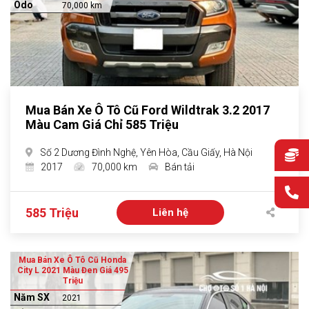
Odo
70,000 km
Mua Bán Xe Ô Tô Cũ Ford Wildtrak 3.2 2017
Màu Cam Giá Chỉ 585 Triệu
Số 2 Dương Đình Nghệ, Yên Hòa, Cầu Giấy, Hà Nội
2017
70,000 km
Bán tải
585 Triệu
Liên hệ
Mua Bán Xe Ô Tô Cũ Honda
City L 2021 Màu Đen Giá 495
Triệu
Năm SX
2021