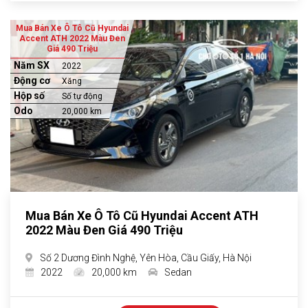
Mua Bán Xe Ô Tô Cũ Hyundai
Accent ATH 2022 Màu Đen
Giá 490 Triệu
Năm SX
2022
Động cơ
Xăng
Hộp số
Số tự động
Odo
20,000 km
Mua Bán Xe Ô Tô Cũ Hyundai Accent ATH
2022 Màu Đen Giá 490 Triệu
Số 2 Dương Đình Nghệ, Yên Hòa, Cầu Giấy, Hà Nội
2022
20,000 km
Sedan