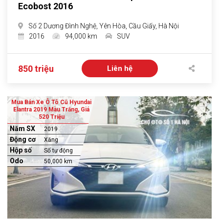
Ecobost 2016
Số 2 Dương Đình Nghệ, Yên Hòa, Cầu Giấy, Hà Nội
2016
94,000 km
SUV
850 triệu
Liên hệ
Mua Bán Xe Ô Tô Cũ Hyundai
Elantra 2019 Màu Trắng, Giá
520 Triệu
Năm SX
2019
Động cơ
Xăng
Hộp số
Số tự động
Odo
50,000 km