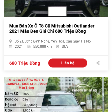
Mua Bán Xe Ô Tô Cũ Mitsubishi Outlander
2021 Màu Đen Giá Chỉ 680 Triệu Đồng
Số 2 Dương Đình Nghệ, Yên Hòa, Cầu Giấy, Hà Nội
2021
550,000 km
SUV
680 Triệu Đồng
Liên hệ
Mua Bán Xe Ô Tô Cũ KIA
CARNIVAL SIGNATURE 2022
Màu Trắng
Năm SX
2022
Động cơ
Dầu
Hộp số
Số tự động
Odo
8,000 km