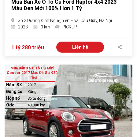
Mua Bán Xe Ô Tô Cũ Ford Raptor 4x4 2023
Màu Đen Mới 100% Hơn 1 Tỷ
Số 2 Dương Đình Nghệ, Yên Hòa, Cầu Giấy, Hà Nội
2023
0 km
PICKUP
1 tỷ 280 triệu
Liên hệ
Mua Bán Xe Ô Tô Cũ Mini
Cooper 2017 Màu Đỏ Giá 930
Triệu
Năm SX
2017
Động cơ
Xăng
Hộp số
Số tự động
Odo
40,000 km