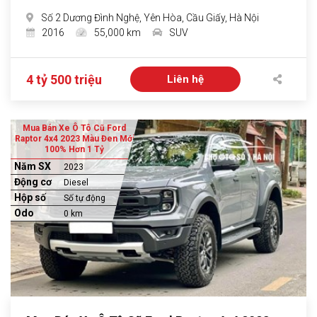
Số 2 Dương Đình Nghệ, Yên Hòa, Cầu Giấy, Hà Nội
2016
55,000 km
SUV
4 tỷ 500 triệu
Liên hệ
Mua Bán Xe Ô Tô Cũ Ford
Raptor 4x4 2023 Màu Đen Mới
100% Hơn 1 Tỷ
Năm SX
2023
Động cơ
Diesel
Hộp số
Số tự động
Odo
0 km