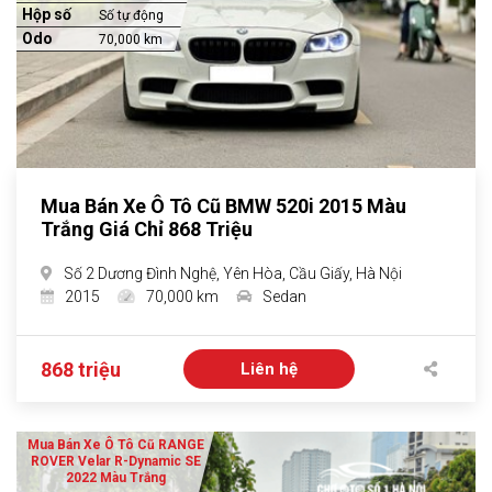
Hộp số
Số tự động
Odo
70,000 km
Mua Bán Xe Ô Tô Cũ BMW 520i 2015 Màu
Trắng Giá Chỉ 868 Triệu
Số 2 Dương Đình Nghệ, Yên Hòa, Cầu Giấy, Hà Nội
2015
70,000 km
Sedan
868 triệu
Liên hệ
Mua Bán Xe Ô Tô Cũ RANGE
ROVER Velar R-Dynamic SE
2022 Màu Trắng