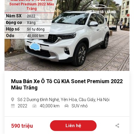
Sonet Premium 2022 Màu
Trắng
Năm SX
2022
Động cơ
Xăng
Hộp số
Số tự động
Odo
40,000 km
Mua Bán Xe Ô Tô Cũ KIA Sonet Premium 2022
Màu Trắng
Số 2 Dương Đình Nghệ, Yên Hòa, Cầu Giấy, Hà Nội
2022
40,000 km
SUV nhỏ
590 triệu
Liên hệ