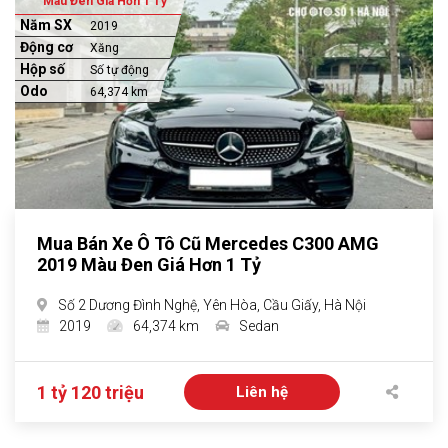
Màu Đen Giá Hơn 1 Tỷ
Năm SX
2019
Động cơ
Xăng
Hộp số
Số tự động
Odo
64,374 km
Mua Bán Xe Ô Tô Cũ Mercedes C300 AMG
2019 Màu Đen Giá Hơn 1 Tỷ
Số 2 Dương Đình Nghệ, Yên Hòa, Cầu Giấy, Hà Nội
2019
64,374 km
Sedan
1 tỷ 120 triệu
Liên hệ