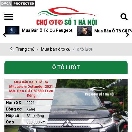
Mua Bán Ô Tô Cũ Peugeot
Mua Bán Ô Tô Cũ P
Trang chủ
Mua bán ô tô cũ
ô tô lướt
Ô TÔ LƯỚT
Mua Bán Xe Ô Tô Cũ
Mitsubishi Outlander 2021
Màu Đen Giá Chỉ 680 Triệu
Đồng
Năm SX
2021
Động cơ
Xăng
Hộp số
Số tự động
Odo
550,000 km