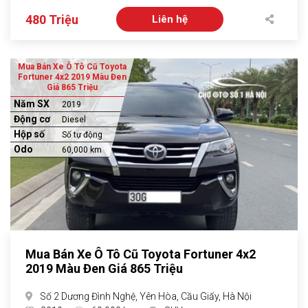
480 Triệu
Liên hệ
Mua Bán Xe Ô Tô Cũ Toyota
Fortuner 4x2 2019 Màu Đen
Giá 865 Triệu
Năm SX
2019
Động cơ
Diesel
Hộp số
Số tự động
Odo
60,000 km
Mua Bán Xe Ô Tô Cũ Toyota Fortuner 4x2
2019 Màu Đen Giá 865 Triệu
Số 2 Dương Đình Nghệ, Yên Hòa, Cầu Giấy, Hà Nội