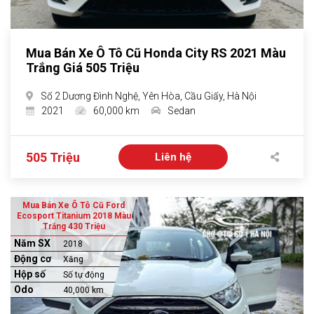
Mua Bán Xe Ô Tô Cũ Honda City RS 2021 Màu
Trắng Giá 505 Triệu
Số 2 Dương Đình Nghệ, Yên Hòa, Cầu Giấy, Hà Nội
2021
60,000 km
Sedan
505 Triệu
Liên hệ
Mua Bán Xe Ô Tô Cũ Ford
Ecosport Titanium 2018 Màu
Trắng 430 Triệu
Năm SX
2018
Động cơ
Xăng
Hộp số
Số tự động
Odo
40,000 km