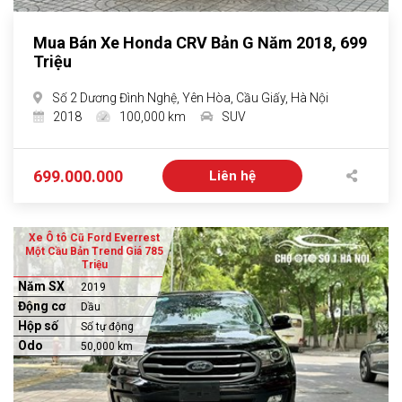
Mua Bán Xe Honda CRV Bản G Năm 2018, 699
Triệu
Số 2 Dương Đình Nghệ, Yên Hòa, Cầu Giấy, Hà Nội
2018
100,000 km
SUV
699.000.000
Liên hệ
Xe Ô tô Cũ Ford Everrest
Một Cầu Bản Trend Giá 785
Triệu
Năm SX
2019
Động cơ
Dầu
Hộp số
Số tự động
Odo
50,000 km