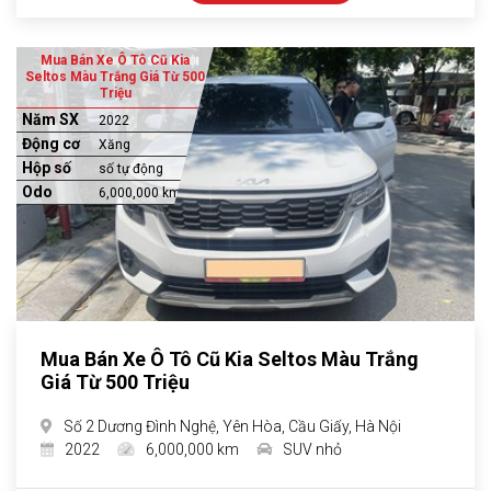
Mua Bán Xe Ô Tô Cũ Kia
Seltos Màu Trắng Giá Từ 500
Triệu
Năm SX
2022
Động cơ
Xăng
Hộp số
số tự động
Odo
6,000,000 km
Mua Bán Xe Ô Tô Cũ Kia Seltos Màu Trắng
Giá Từ 500 Triệu
Số 2 Dương Đình Nghệ, Yên Hòa, Cầu Giấy, Hà Nội
2022
6,000,000 km
SUV nhỏ