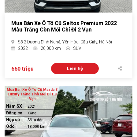
Mua Bán Xe Ô Tô Cũ Seltos Premium 2022
Màu Trắng Còn Mới Chỉ Đi 2 Vạn
Số 2 Dương Đình Nghệ, Yên Hòa, Cầu Giấy, Hà Nội
2022
20,000 km
SUV
660 triệu
Liên hệ
Mua Bán Xe Ô Tô Cũ Mazda 3
Luxury Trắng Tinh Mới Đi 1,8
Vạn
Năm SX
2021
Động cơ
Xăng
Hộp số
Số tự động
Odo
18,000 km