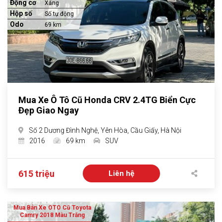
Động cơ
Xăng
Hộp số
Số tự động
Odo
69 km
Mua Xe Ô Tô Cũ Honda CRV 2.4TG Biển Cực
Đẹp Giao Ngay
Số 2 Dương Đình Nghệ, Yên Hòa, Cầu Giấy, Hà Nội
2016
69 km
SUV
615 triệu
Liên hệ
Mua Bán Xe OTO Cũ Toyota
Camry 2018 Màu Trắng