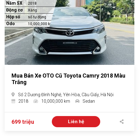
Năm SX
2018
Động cơ
Xăng
Hộp số
số tự động
Odo
10,000,000 km
Mua Bán Xe OTO Cũ Toyota Camry 2018 Màu
Trắng
Số 2 Dương Đình Nghệ, Yên Hòa, Cầu Giấy, Hà Nội
2018
10,000,000 km
Sedan
699 triệu
Liên hệ