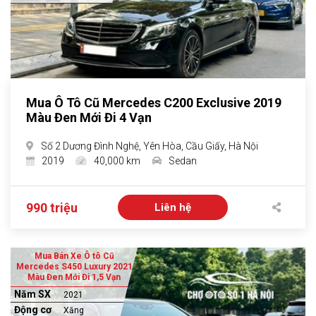
Mua Ô Tô Cũ Mercedes C200 Exclusive 2019
Màu Đen Mới Đi 4 Vạn
Số 2 Dương Đình Nghệ, Yên Hòa, Cầu Giấy, Hà Nội
2019
40,000 km
Sedan
990 triệu
Liên hệ
Mua Bán Xe Ô tô Cũ
Mercedes S450 Luxury 2021
Màu Đen Mới Đi 1,5 Vạn
Năm SX
2021
Động cơ
Xăng