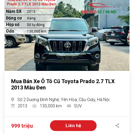
Prado 2.7 TLX 2013 Màu Đen
Năm SX
2013
Động cơ
Xăng
Hộp số
Số tự động
Odo
130,000 km
Mua Bán Xe Ô Tô Cũ Toyota Prado 2.7 TLX
2013 Màu Đen
Số 2 Dương Đình Nghệ, Yên Hòa, Cầu Giấy, Hà Nội
2013
130,000 km
SUV
999 triệu
Liên hệ