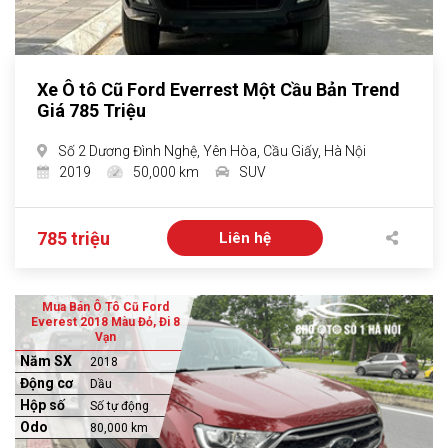
Xe Ô tô Cũ Ford Everrest Một Cầu Bản Trend
Giá 785 Triệu
Số 2 Dương Đình Nghệ, Yên Hòa, Cầu Giấy, Hà Nội
2019
50,000 km
SUV
785 triệu
Liên hệ
Mua Bán Ô Tô Cũ Ford
Everest 2018 Màu Đỏ, Đi 8
Vạn
Năm SX
2018
Động cơ
Dầu
Hộp số
Số tự động
Odo
80,000 km