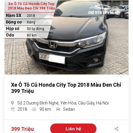
Xe Ô Tô Cũ Honda City Top
2018 Màu Đen Chỉ 399 Triệu
Năm SX
2018
Động cơ
Xăng
Hộp số
Số tự động
Odo
90 km
Xe Ô Tô Cũ Honda City Top 2018 Màu Đen Chỉ
399 Triệu
Số 2 Dương Đình Nghệ, Yên Hòa, Cầu Giấy, Hà Nội
2018
90 km
Sedan
399 Triệu
Liên hệ