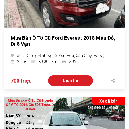
Mua Bán Ô Tô Cũ Ford Everest 2018 Màu Đỏ,
Đi 8 Vạn
Số 2 Dương Đình Nghệ, Yên Hòa, Cầu Giấy, Hà Nội
2018
80,000 km
SUV
700 triệu
Liên hệ
Mua Bán Xe Ô Tô Cũ Honda
Xe đã bán
CRV TG 2016 Giá 595 Triệu, Đi
8 Vạn
Năm SX
2016
Động cơ
Xăng
Hộp số