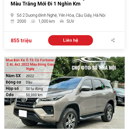
Màu Trắng Mới Đi 1 Nghìn Km
Số 2 Dương Đình Nghệ, Yên Hòa, Cầu Giấy, Hà Nội
2000
1,000 km
SUV
855 triệu
Liên hệ
Mua Bán Xe Ô Tô Cũ Fortuner
2.4L 4x2 2022 Màu Đồng Giao
Ngay
Năm SX
2022
Động cơ
Dầu
Hộp số
Số tự động
Odo
50,000 km