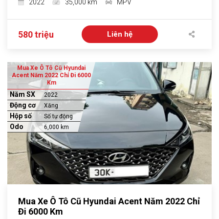
2022
35,000 km
MPV
580 triệu
Liên hệ
Mua Xe Ô Tô Cũ Hyundai
Acent Năm 2022 Chỉ Đi 6000
Km
Năm SX
2022
Động cơ
Xăng
Hộp số
Số tự động
Odo
6,000 km
Mua Xe Ô Tô Cũ Hyundai Acent Năm 2022 Chỉ
Đi 6000 Km