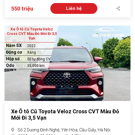
550 triệu
Liên hệ
Xe Ô tô Cũ Toyota Veloz
Cross CVT Màu Đỏ Mới Đi 3,5
Vạn
Năm SX
2022
Động cơ
Xăng
Hộp số
Số tự động CVT
Odo
35,000 km
Xe Ô tô Cũ Toyota Veloz Cross CVT Màu Đỏ
Mới Đi 3,5 Vạn
Số 2 Dương Đình Nghệ, Yên Hòa, Cầu Giấy, Hà Nội