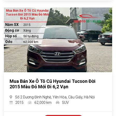
Mua Bán Xe Ô Tô Cũ Hyundai
Tucson Đời 2015 Màu Đỏ Mới
Đi 6,2 Vạn
Năm SX
2015
Động cơ
Xăng
Hộp số
Số tự động
Odo
62,000 km
Mua Bán Xe Ô Tô Cũ Hyundai Tucson Đời
2015 Màu Đỏ Mới Đi 6,2 Vạn
Số 2 Dương Đình Nghệ, Yên Hòa, Cầu Giấy, Hà Nội
2015
62,000 km
SUV