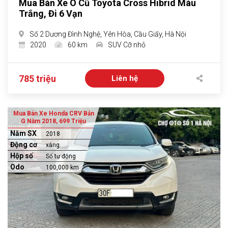
Mua Bán Xe Ô Cũ Toyota Cross Hibrid Màu
Trắng, Đi 6 Vạn
Số 2 Dương Đình Nghệ, Yên Hòa, Cầu Giấy, Hà Nội
2020
60 km
SUV Cỡ nhỏ
785 triệu
Liên hệ
Mua Bán Xe Honda CRV Bản
G Năm 2018, 699 Triệu
Năm SX
2018
Động cơ
xăng
Hộp số
Số tự động
Odo
100,000 km