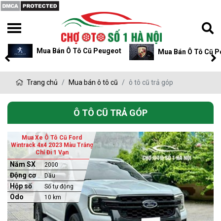
Mua Bán Ô Tô Cũ Peugeot
Mua Bán Ô Tô Cũ P
Trang chủ
Mua bán ô tô cũ
ô tô cũ trả góp
Ô TÔ CŨ TRẢ GÓP
Mua Xe Ô Tô Cũ Ford
Wintrack 4x4 2023 Màu Trắng
Chỉ Đi 1 Vạn
Năm SX
2000
Động cơ
Dầu
Hộp số
Số tự động
Odo
10 km