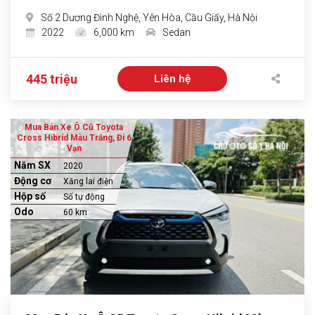
Số 2 Dương Đình Nghệ, Yên Hòa, Cầu Giấy, Hà Nội
2022
6,000 km
Sedan
445 triệu
Liên hệ
Mua Bán Xe Ô Cũ Toyota
Cross Hibrid Màu Trắng, Đi 6
Vạn
Năm SX
2020
Động cơ
Xăng lai điện
Hộp số
Số tự động
Odo
60 km