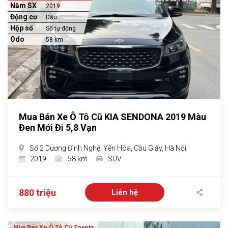
Năm SX
2019
Động cơ
Dầu
Hộp số
Số tự động
Odo
58 km
Mua Bán Xe Ô Tô Cũ KIA SENDONA 2019 Màu
Đen Mới Đi 5,8 Vạn
Số 2 Dương Đình Nghệ, Yên Hòa, Cầu Giấy, Hà Nội
2019
58 km
SUV
880 triệu
Liên hệ
Mua Bán Xe Ô Tô Cũ Toyota