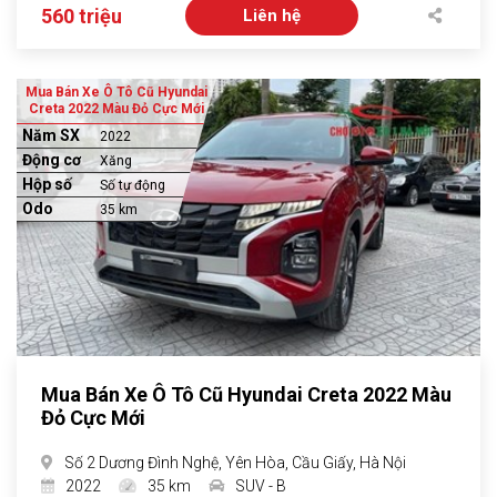
560 triệu
Liên hệ
Mua Bán Xe Ô Tô Cũ Hyundai
Creta 2022 Màu Đỏ Cực Mới
Năm SX
2022
Động cơ
Xăng
Hộp số
Số tự động
Odo
35 km
Mua Bán Xe Ô Tô Cũ Hyundai Creta 2022 Màu
Đỏ Cực Mới
Số 2 Dương Đình Nghệ, Yên Hòa, Cầu Giấy, Hà Nội
2022
35 km
SUV - B