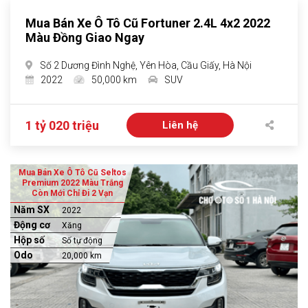
Mua Bán Xe Ô Tô Cũ Fortuner 2.4L 4x2 2022
Màu Đồng Giao Ngay
Số 2 Dương Đình Nghệ, Yên Hòa, Cầu Giấy, Hà Nội
2022
50,000 km
SUV
1 tỷ 020 triệu
Liên hệ
Mua Bán Xe Ô Tô Cũ Seltos
Premium 2022 Màu Trắng
Còn Mới Chỉ Đi 2 Vạn
Năm SX
2022
Động cơ
Xăng
Hộp số
Số tự động
Odo
20,000 km