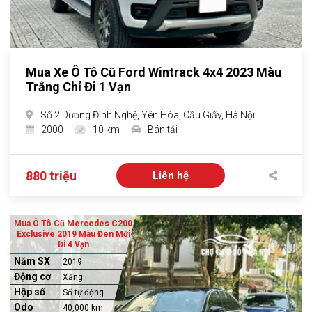
Mua Xe Ô Tô Cũ Ford Wintrack 4x4 2023 Màu
Trắng Chỉ Đi 1 Vạn
Số 2 Dương Đình Nghệ, Yên Hòa, Cầu Giấy, Hà Nội
2000
10 km
Bán tải
880 triệu
Liên hệ
Mua Ô Tô Cũ Mercedes C200
Exclusive 2019 Màu Đen Mới
Đi 4 Vạn
Năm SX
2019
Động cơ
Xăng
Hộp số
Số tự động
Odo
40,000 km