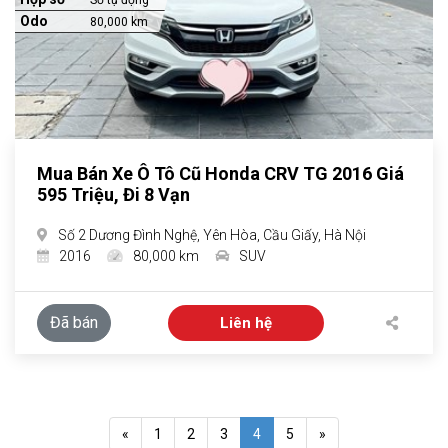
Số tự động
Odo
80,000 km
Mua Bán Xe Ô Tô Cũ Honda CRV TG 2016 Giá
595 Triệu, Đi 8 Vạn
Số 2 Dương Đình Nghệ, Yên Hòa, Cầu Giấy, Hà Nội
2016
80,000 km
SUV
Đã bán
Liên hệ
«
1
2
3
4
5
»