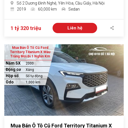
Số 2 Dương Đình Nghệ, Yên Hòa, Cầu Giấy, Hà Nội
2019
60,000 km
Sedan
1 tỷ 320 triệu
Liên hệ
Mua Bán Ô Tô Cũ Ford
Territory Titanium X Màu
Trắng Mới Đi 1 Nghìn Km
Năm SX
2000
Động cơ
Xăng
Hộp số
Số tự động
Odo
1,000 km
Mua Bán Ô Tô Cũ Ford Territory Titanium X