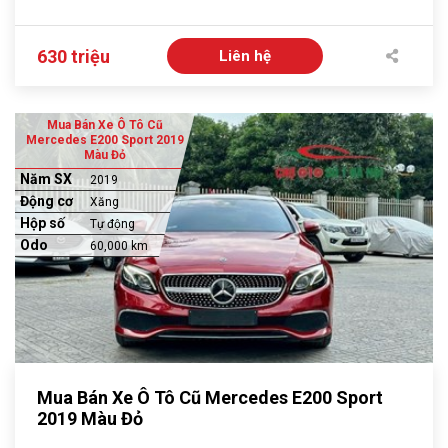
630 triệu
Liên hệ
Mua Bán Xe Ô Tô Cũ
Mercedes E200 Sport 2019
Màu Đỏ
Năm SX
2019
Động cơ
Xăng
Hộp số
Tự động
Odo
60,000 km
Mua Bán Xe Ô Tô Cũ Mercedes E200 Sport
2019 Màu Đỏ