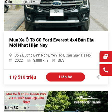
Odo
3,000 km
Mua Xe Ô Tô Cũ Ford Everest 4x4 Bản Dầu
Mới Nhất Hiện Nay
Số 2 Dương Đình Nghệ, Yên Hòa, Cầu Giấy, Hà Nội
2022
3,000 km
SUV
1 tỷ 510 triệu
Liên hệ
Mua Xe Ô Tô Cũ Honda CRV
2.4TG Biển Cực Đẹp Giao
Ngay
Năm SX
2016