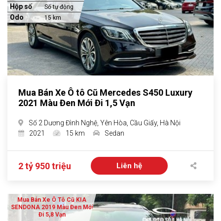
Hộp số
Số tự động
Odo
15 km
Mua Bán Xe Ô tô Cũ Mercedes S450 Luxury
2021 Màu Đen Mới Đi 1,5 Vạn
Số 2 Dương Đình Nghệ, Yên Hòa, Cầu Giấy, Hà Nội
2021
15 km
Sedan
2 tỷ 950 triệu
Liên hệ
Mua Bán Xe Ô Tô Cũ KIA
SENDONA 2019 Màu Đen Mới
Đi 5,8 Vạn