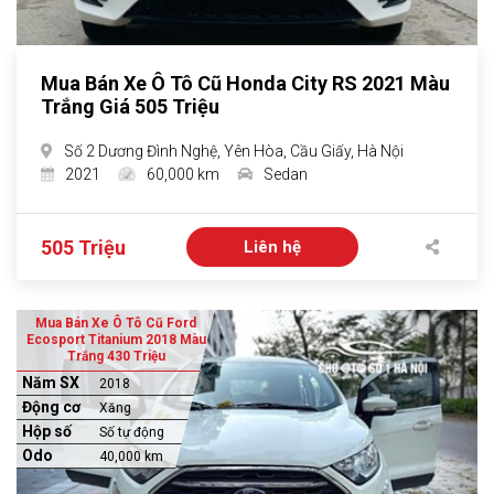
Mua Bán Xe Ô Tô Cũ Honda City RS 2021 Màu
Trắng Giá 505 Triệu
Số 2 Dương Đình Nghệ, Yên Hòa, Cầu Giấy, Hà Nội
2021
60,000 km
Sedan
505 Triệu
Liên hệ
Mua Bán Xe Ô Tô Cũ Ford
Ecosport Titanium 2018 Màu
Trắng 430 Triệu
Năm SX
2018
Động cơ
Xăng
Hộp số
Số tự động
Odo
40,000 km