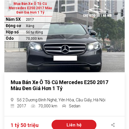
Mua Bán Xe Ô Tô Cũ
Mercedes E250 2017 Màu
Đen Giá Hơn 1 Tỷ
Năm SX
2017
Động cơ
Xăng
Hộp số
Số tự động
Odo
70,000 km
Mua Bán Xe Ô Tô Cũ Mercedes E250 2017
Màu Đen Giá Hơn 1 Tỷ
Số 2 Dương Đình Nghệ, Yên Hòa, Cầu Giấy, Hà Nội
2017
70,000 km
Sedan
1 tỷ 50 triệu
Liên hệ