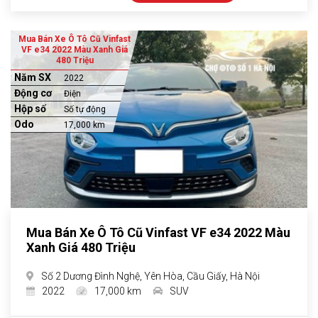
Mua Bán Xe Ô Tô Cũ Vinfast
VF e34 2022 Màu Xanh Giá
480 Triệu
Năm SX
2022
Động cơ
Điện
Hộp số
Số tự động
Odo
17,000 km
Mua Bán Xe Ô Tô Cũ Vinfast VF e34 2022 Màu
Xanh Giá 480 Triệu
Số 2 Dương Đình Nghệ, Yên Hòa, Cầu Giấy, Hà Nội
2022
17,000 km
SUV