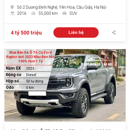
Số 2 Dương Đình Nghệ, Yên Hòa, Cầu Giấy, Hà Nội
2016
55,000 km
SUV
4 tỷ 500 triệu
Liên hệ
Mua Bán Xe Ô Tô Cũ Ford
Raptor 4x4 2023 Màu Đen Mới
100% Hơn 1 Tỷ
Năm SX
2023
Động cơ
Diesel
Hộp số
Số tự động
Odo
0 km