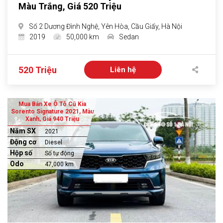
Màu Trắng, Giá 520 Triệu
Số 2 Dương Đình Nghệ, Yên Hòa, Cầu Giấy, Hà Nội
2019
50,000 km
Sedan
520 Triệu
Liên hệ
Mua Bán Xe Ô Tô Cũ Kia
Sorento Signature 2021, Màu
Xanh, Giá 940 Triệu
Năm SX
2021
Động cơ
Diesel
Hộp số
Số tự động
Odo
47,000 km