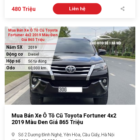
480 Triệu
Liên hệ
Mua Bán Xe Ô Tô Cũ Toyota
Fortuner 4x2 2019 Màu Đen
Giá 865 Triệu
Năm SX
2019
Động cơ
Diesel
Hộp số
Số tự động
Odo
60,000 km
Mua Bán Xe Ô Tô Cũ Toyota Fortuner 4x2
2019 Màu Đen Giá 865 Triệu
Số 2 Dương Đình Nghệ, Yên Hòa, Cầu Giấy, Hà Nội