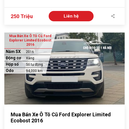
250 Triệu
Liên hệ
Mua Bán Xe Ô Tô Cũ Ford
Explorer Limited Ecobost
2016
Năm SX
2016
Động cơ
Xăng
Hộp số
Số tự động
Odo
94,000 km
Mua Bán Xe Ô Tô Cũ Ford Explorer Limited
Ecobost 2016