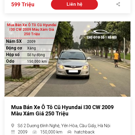
599 Triệu
Liên hệ
Mua Bán Xe Ô Tô Cũ Hyundai
I30 CW 2009 Màu Xám Giá
250 Triệu
Năm SX
2009
Động cơ
Xăng
Hộp số
Số tự động
Odo
150,000 km
Mua Bán Xe Ô Tô Cũ Hyundai I30 CW 2009
Màu Xám Giá 250 Triệu
Số 2 Dương Đình Nghệ, Yên Hòa, Cầu Giấy, Hà Nội
2009
150,000 km
hatchback