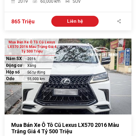
2019
60,000 km
SUV
865 Triệu
Liên hệ
Mua Bán Xe Ô Tô Cũ Lexus
LX570 2016 Màu Trắng Giá 4
Tỷ 500 Triệu
Năm SX
2016
Động cơ
Xăng
Hộp số
Số tự động
Odo
55,000 km
Mua Bán Xe Ô Tô Cũ Lexus LX570 2016 Màu
Trắng Giá 4 Tỷ 500 Triệu