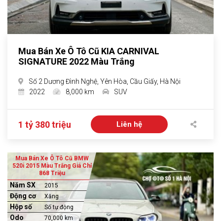
Mua Bán Xe Ô Tô Cũ KIA CARNIVAL
SIGNATURE 2022 Màu Trắng
Số 2 Dương Đình Nghệ, Yên Hòa, Cầu Giấy, Hà Nội
2022
8,000 km
SUV
1 tỷ 380 triệu
Liên hệ
Mua Bán Xe Ô Tô Cũ BMW
520i 2015 Màu Trắng Giá Chỉ
868 Triệu
Năm SX
2015
Động cơ
Xăng
Hộp số
Số tự động
Odo
70,000 km