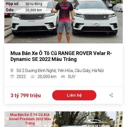
Hộp số
Số tự động
Odo
20,000 km
Mua Bán Xe Ô Tô Cũ RANGE ROVER Velar R-
Dynamic SE 2022 Màu Trắng
Số 2 Dương Đình Nghệ, Yên Hòa, Cầu Giấy, Hà Nội
2022
20,000 km
SUV
3 tỷ 799 triệu
Liên hệ
Mua Bán Xe Ô Tô Cũ KIA
Sonet Premium 2022 Màu
Trắng