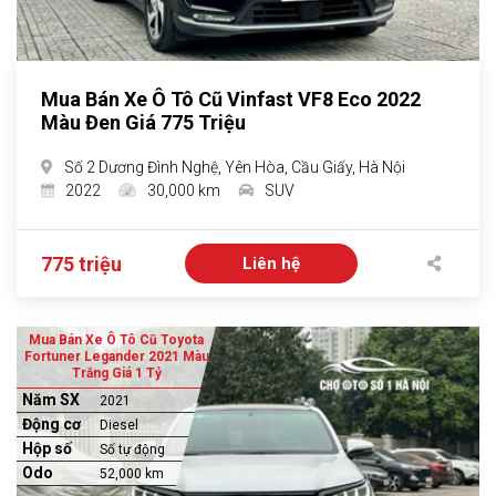
Mua Bán Xe Ô Tô Cũ Vinfast VF8 Eco 2022
Màu Đen Giá 775 Triệu
Số 2 Dương Đình Nghệ, Yên Hòa, Cầu Giấy, Hà Nội
2022
30,000 km
SUV
775 triệu
Liên hệ
Mua Bán Xe Ô Tô Cũ Toyota
Fortuner Legander 2021 Màu
Trắng Giá 1 Tỷ
Năm SX
2021
Động cơ
Diesel
Hộp số
Số tự động
Odo
52,000 km