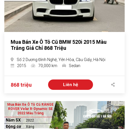
Mua Bán Xe Ô Tô Cũ BMW 520i 2015 Màu
Trắng Giá Chỉ 868 Triệu
Số 2 Dương Đình Nghệ, Yên Hòa, Cầu Giấy, Hà Nội
2015
70,000 km
Sedan
868 triệu
Liên hệ
Mua Bán Xe Ô Tô Cũ RANGE
ROVER Velar R-Dynamic SE
2022 Màu Trắng
Năm SX
2022
Động cơ
Xăng