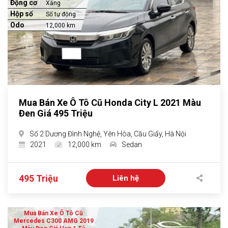
Động cơ
Xăng
Hộp số
Số tự động
Odo
12,000 km
Mua Bán Xe Ô Tô Cũ Honda City L 2021 Màu
Đen Giá 495 Triệu
Số 2 Dương Đình Nghệ, Yên Hòa, Cầu Giấy, Hà Nội
2021
12,000 km
Sedan
495 Triệu
Liên hệ
Mua Bán Xe Ô Tô Cũ
Mercedes C300 AMG 2019