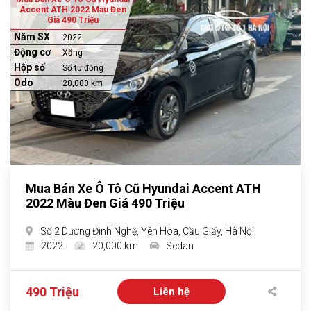
Accent ATH 2022 Màu Đen
Giá 490 Triệu
Năm SX
2022
Động cơ
Xăng
Hộp số
Số tự động
Odo
20,000 km
Mua Bán Xe Ô Tô Cũ Hyundai Accent ATH
2022 Màu Đen Giá 490 Triệu
Số 2 Dương Đình Nghệ, Yên Hòa, Cầu Giấy, Hà Nội
2022
20,000 km
Sedan
490 Triệu
Liên hệ