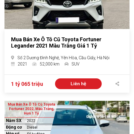
Mua Bán Xe Ô Tô Cũ Toyota Fortuner
Legander 2021 Màu Trắng Giá 1 Tỷ
Số 2 Dương Đình Nghệ, Yên Hòa, Cầu Giấy, Hà Nội
2021
52,000 km
SUV
1 tỷ 065 triệu
Liên hệ
Mua Bán Xe Ô Tô Cũ Toyota
Fortuner 2022, Màu Trắng,
Hơn 1 Tỷ
Năm SX
2022
Động cơ
Diesel
Hộp số