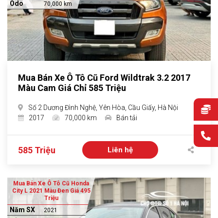
Odo
70,000 km
Mua Bán Xe Ô Tô Cũ Ford Wildtrak 3.2 2017
Màu Cam Giá Chỉ 585 Triệu
Số 2 Dương Đình Nghệ, Yên Hòa, Cầu Giấy, Hà Nội
2017
70,000 km
Bán tải
585 Triệu
Liên hệ
Mua Bán Xe Ô Tô Cũ Honda
City L 2021 Màu Đen Giá 495
Triệu
Năm SX
2021