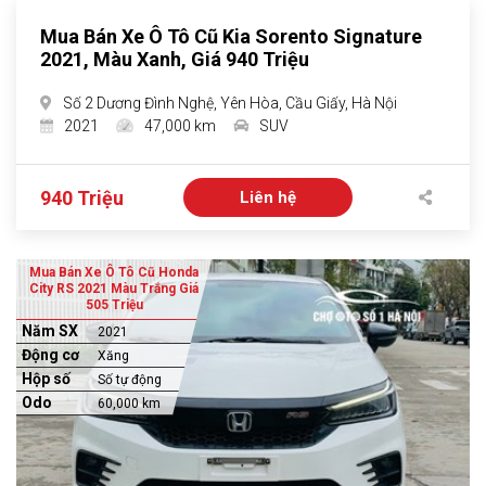
Mua Bán Xe Ô Tô Cũ Kia Sorento Signature
2021, Màu Xanh, Giá 940 Triệu
Số 2 Dương Đình Nghệ, Yên Hòa, Cầu Giấy, Hà Nội
2021
47,000 km
SUV
940 Triệu
Liên hệ
Mua Bán Xe Ô Tô Cũ Honda
City RS 2021 Màu Trắng Giá
505 Triệu
Năm SX
2021
Động cơ
Xăng
Hộp số
Số tự động
Odo
60,000 km