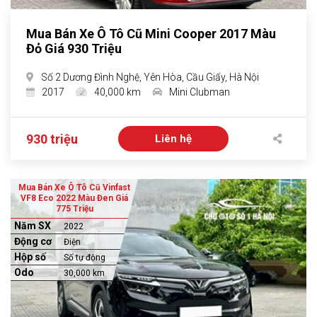
Mua Bán Xe Ô Tô Cũ Mini Cooper 2017 Màu
Đỏ Giá 930 Triệu
Số 2 Dương Đình Nghệ, Yên Hòa, Cầu Giấy, Hà Nội
2017
40,000 km
Mini Clubman
930 triệu
Liên hệ
Mua Bán Xe Ô Tô Cũ Vinfast
VF8 Eco 2022 Màu Đen Giá
775 Triệu
Năm SX
2022
Động cơ
Điện
Hộp số
Số tự động
Odo
30,000 km