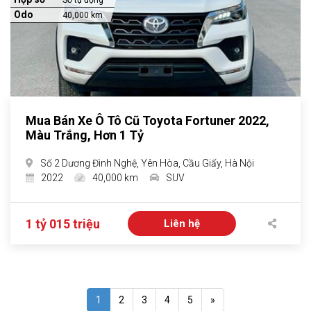
Số tự động
Odo
40,000 km
Mua Bán Xe Ô Tô Cũ Toyota Fortuner 2022,
Màu Trắng, Hơn 1 Tỷ
Số 2 Dương Đình Nghệ, Yên Hòa, Cầu Giấy, Hà Nội
2022
40,000 km
SUV
1 tỷ 015 triệu
Liên hệ
1
2
3
4
5
»