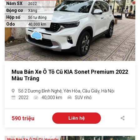
Năm SX
2022
Động cơ
Xăng
Hộp số
Số tự động
Odo
40,000 km
Mua Bán Xe Ô Tô Cũ KIA Sonet Premium 2022
Màu Trắng
Số 2 Dương Đình Nghệ, Yên Hòa, Cầu Giấy, Hà Nội
2022
40,000 km
SUV nhỏ
590 triệu
Liên hệ
Mua Bán Xe Ô Tô Cũ Hyundai