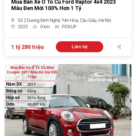
Mua Bán Xe Ô Tô Cũ Ford Raptor 4x4 2023
Màu Đen Mới 100% Hơn 1 Tỷ
Số 2 Dương Đình Nghệ, Yên Hòa, Cầu Giấy, Hà Nội
2023
0 km
PICKUP
1 tỷ 280 triệu
Liên hệ
Mua Bán Xe Ô Tô Cũ Mini
Cooper 2017 Màu Đỏ Giá 930
Triệu
Năm SX
2017
Động cơ
Xăng
Hộp số
Số tự động
Odo
40,000 km