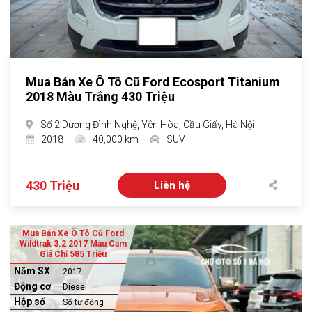
Mua Bán Xe Ô Tô Cũ Ford Ecosport Titanium
2018 Màu Trắng 430 Triệu
Số 2 Dương Đình Nghệ, Yên Hòa, Cầu Giấy, Hà Nội
2018
40,000 km
SUV
430 Triệu
Liên hệ
Mua Bán Xe Ô Tô Cũ Ford
Wildtrak 3.2 2017 Màu Cam
Giá Chỉ 585 Triệu
Năm SX
2017
Động cơ
Diesel
Hộp số
Số tự động