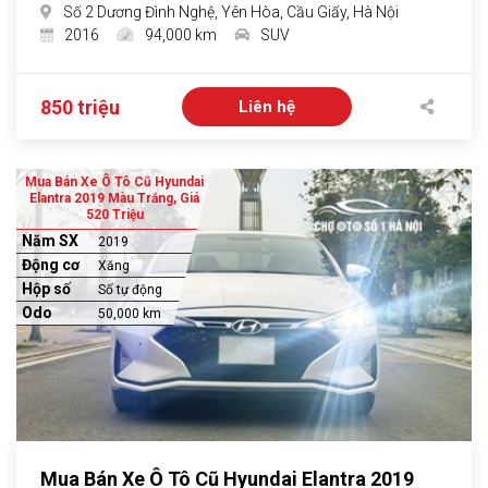
Số 2 Dương Đình Nghệ, Yên Hòa, Cầu Giấy, Hà Nội
2016
94,000 km
SUV
850 triệu
Liên hệ
Mua Bán Xe Ô Tô Cũ Hyundai
Elantra 2019 Màu Trắng, Giá
520 Triệu
Năm SX
2019
Động cơ
Xăng
Hộp số
Số tự động
Odo
50,000 km
Mua Bán Xe Ô Tô Cũ Hyundai Elantra 2019