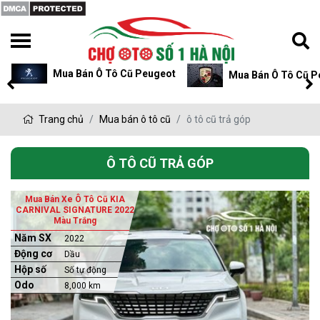
Mua Bán Ô Tô Cũ Peugeot
Mua Bán Ô Tô Cũ Pors
Trang chủ
Mua bán ô tô cũ
ô tô cũ trả góp
Ô TÔ CŨ TRẢ GÓP
Mua Bán Xe Ô Tô Cũ KIA
CARNIVAL SIGNATURE 2022
Màu Trắng
Năm SX
2022
Động cơ
Dầu
Hộp số
Số tự động
Odo
8,000 km