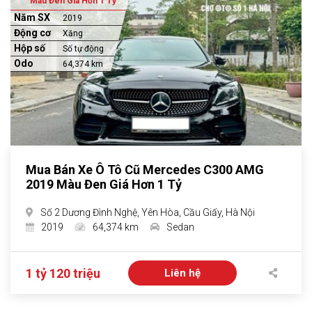
Màu Đen Giá Hơn 1 Tỷ
Năm SX
2019
Động cơ
Xăng
Hộp số
Số tự động
Odo
64,374 km
Mua Bán Xe Ô Tô Cũ Mercedes C300 AMG
2019 Màu Đen Giá Hơn 1 Tỷ
Số 2 Dương Đình Nghệ, Yên Hòa, Cầu Giấy, Hà Nội
2019
64,374 km
Sedan
1 tỷ 120 triệu
Liên hệ