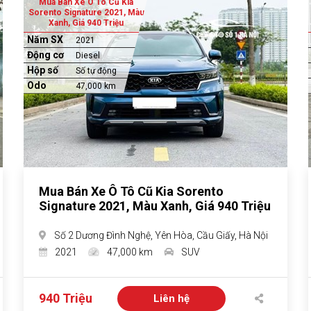
Mua Bán Xe Ô Tô Cũ Kia
Sorento Signature 2021, Màu
Xanh, Giá 940 Triệu
Năm SX
2021
Động cơ
Diesel
Hộp số
Số tự động
Odo
47,000 km
Mua Bán Xe Ô Tô Cũ Kia Sorento
Signature 2021, Màu Xanh, Giá 940 Triệu
Số 2 Dương Đình Nghệ, Yên Hòa, Cầu Giấy, Hà Nội
2021
47,000 km
SUV
940 Triệu
Liên hệ