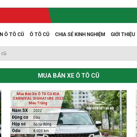
N Ô TÔ CŨ
Ô TÔ CŨ
CHIA SẺ KINH NGHIỆM
GIỚI THIỆU
 cũ
MUA BÁN XE Ô TÔ CŨ
Mua Bán Xe Ô Tô Cũ KIA
CARNIVAL SIGNATURE 2022
Màu Trắng
Năm SX
2022
Động cơ
Dầu
Hộp số
Số tự động
Odo
8,000 km