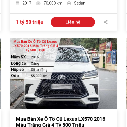
2017
70,000 km
Sedan
1 tỷ 50 triệu
Liên hệ
Mua Bán Xe Ô Tô Cũ Lexus
LX570 2016 Màu Trắng Giá 4
Tỷ 500 Triệu
Năm SX
2016
Động cơ
Xăng
Hộp số
Số tự động
Odo
55,000 km
Mua Bán Xe Ô Tô Cũ Lexus LX570 2016
Màu Trắng Giá 4 Tỷ 500 Triệu