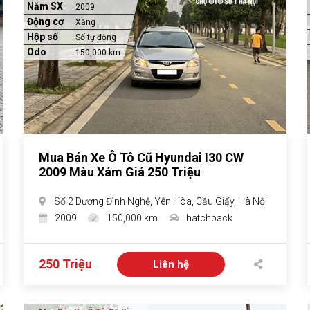
Năm SX
2009
Động cơ
Xăng
Hộp số
Số tự động
Odo
150,000 km
Mua Bán Xe Ô Tô Cũ Hyundai I30 CW
2009 Màu Xám Giá 250 Triệu
Số 2 Dương Đình Nghệ, Yên Hòa, Cầu Giấy, Hà Nội
2009
150,000 km
hatchback
250 Triệu
Liên hệ