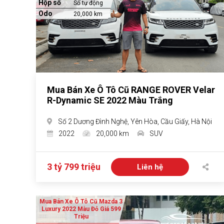
Hộp số
Số tự động
Odo
20,000 km
Mua Bán Xe Ô Tô Cũ RANGE ROVER Velar
R-Dynamic SE 2022 Màu Trắng
Số 2 Dương Đình Nghệ, Yên Hòa, Cầu Giấy, Hà Nội
2022
20,000 km
SUV
3 tỷ 799 triệu
Liên hệ
Mua Bán Xe Ô Tô Cũ Mazda 3
Luxury 2022 Màu Đỏ Giá 599
Triệu