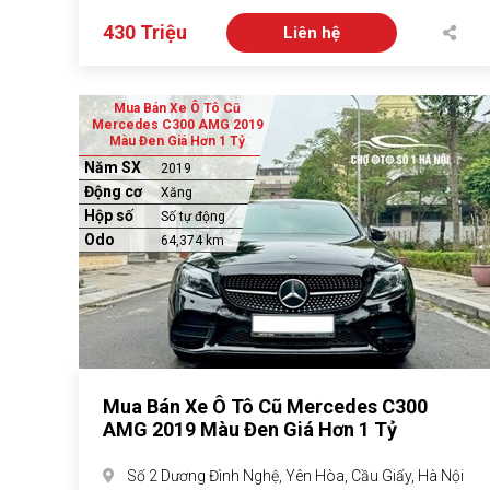
430 Triệu
Liên hệ
Mua Bán Xe Ô Tô Cũ
Mercedes C300 AMG 2019
Màu Đen Giá Hơn 1 Tỷ
Năm SX
2019
Động cơ
Xăng
Hộp số
Số tự động
Odo
64,374 km
Mua Bán Xe Ô Tô Cũ Mercedes C300
AMG 2019 Màu Đen Giá Hơn 1 Tỷ
Số 2 Dương Đình Nghệ, Yên Hòa, Cầu Giấy, Hà Nội