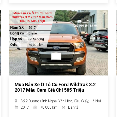
Mua Bán Xe Ô Tô Cũ Ford
Wildtrak 3.2 2017 Màu Cam
Giá Chỉ 585 Triệu
Năm SX
2017
Động cơ
Diesel
Hộp số
Số tự động
Odo
70,000 km
Mua Bán Xe Ô Tô Cũ Ford Wildtrak 3.2
2017 Màu Cam Giá Chỉ 585 Triệu
Số 2 Dương Đình Nghệ, Yên Hòa, Cầu Giấy, Hà Nội
2017
70,000 km
Bán tải