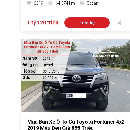
2019
64,374 km
Sedan
1 tỷ 120 triệu
Liên hệ
Mua Bán Xe Ô Tô Cũ Toyota
Fortuner 4x2 2019 Màu Đen
Giá 865 Triệu
Năm SX
2019
Động cơ
Diesel
Hộp số
Số tự động
Odo
60,000 km
Mua Bán Xe Ô Tô Cũ Toyota Fortuner 4x2
2019 Màu Đen Giá 865 Triệu