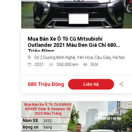
Mua Bán Xe Ô Tô Cũ Mitsubishi
Outlander 2021 Màu Đen Giá Chỉ 680
Triệu Đồng
Số 2 Dương Đình Nghệ, Yên Hòa, Cầu Giấy, Hà Nội
2021
550,000 km
SUV
680 Triệu Đồng
Liên hệ
Mua Bán Xe Ô Tô Cũ RANGE
ROVER Velar R-Dynamic SE
2022 Màu Trắng
Năm SX
2022
Động cơ
Xăng