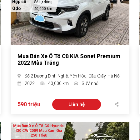
Hộp số
Số tự động
Odo
40,000 km
Mua Bán Xe Ô Tô Cũ KIA Sonet Premium
2022 Màu Trắng
Số 2 Dương Đình Nghệ, Yên Hòa, Cầu Giấy, Hà Nội
2022
40,000 km
SUV nhỏ
590 triệu
Liên hệ
Mua Bán Xe Ô Tô Cũ Hyundai
I30 CW 2009 Màu Xám Giá
250 Triệu