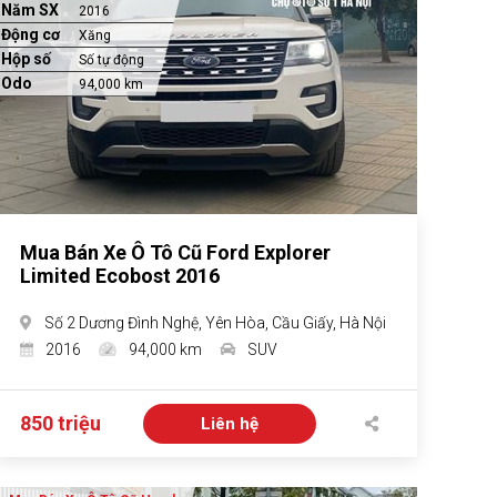
Năm SX
2016
Động cơ
Xăng
Hộp số
Số tự động
Odo
94,000 km
Mua Bán Xe Ô Tô Cũ Ford Explorer
Limited Ecobost 2016
Số 2 Dương Đình Nghệ, Yên Hòa, Cầu Giấy, Hà Nội
2016
94,000 km
SUV
850 triệu
Liên hệ