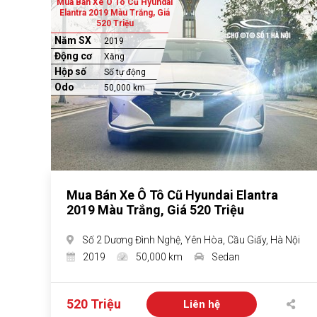
Mua Bán Xe Ô Tô Cũ Hyundai
Elantra 2019 Màu Trắng, Giá
520 Triệu
Năm SX
2019
Động cơ
Xăng
Hộp số
Số tự động
Odo
50,000 km
Mua Bán Xe Ô Tô Cũ Hyundai Elantra
2019 Màu Trắng, Giá 520 Triệu
Số 2 Dương Đình Nghệ, Yên Hòa, Cầu Giấy, Hà Nội
2019
50,000 km
Sedan
520 Triệu
Liên hệ