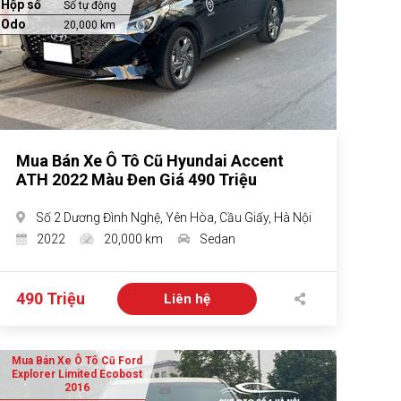
Hộp số
Số tự động
Odo
20,000 km
Mua Bán Xe Ô Tô Cũ Hyundai Accent
ATH 2022 Màu Đen Giá 490 Triệu
Số 2 Dương Đình Nghệ, Yên Hòa, Cầu Giấy, Hà Nội
2022
20,000 km
Sedan
490 Triệu
Liên hệ
Mua Bán Xe Ô Tô Cũ Ford
Explorer Limited Ecobost
2016