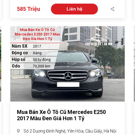
585 Triệu
Liên hệ
Mua Bán Xe Ô Tô Cũ
Mercedes E250 2017 Màu
Đen Giá Hơn 1 Tỷ
Năm SX
2017
Động cơ
Xăng
Hộp số
Số tự động
Odo
70,000 km
Mua Bán Xe Ô Tô Cũ Mercedes E250
2017 Màu Đen Giá Hơn 1 Tỷ
Số 2 Dương Đình Nghệ, Yên Hòa, Cầu Giấy, Hà Nội