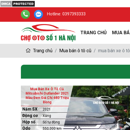
Hotline:
0397393333
TRANG CHỦ
MUA BÁ
Trang chủ
Mua bán ô tô cũ
mua bán xe ô tô
Mua Bán Xe Ô Tô Cũ
Mitsubishi Outlander 2021
Màu Đen Giá Chỉ 680 Triệu
Đồng
Năm SX
2021
Động cơ
Xăng
Hộp số
Số tự động
Odo
550,000 km