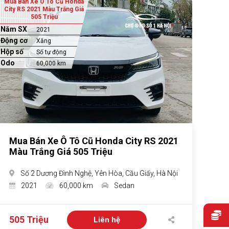
Mua Bán Xe Ô Tô Cũ Honda
City RS 2021 Màu Trắng Giá
505 Triệu
Năm SX
2021
Động cơ
Xăng
Hộp số
Số tự động
Odo
60,000 km
Mua Bán Xe Ô Tô Cũ Honda City RS 2021
Màu Trắng Giá 505 Triệu
Số 2 Dương Đình Nghệ, Yên Hòa, Cầu Giấy, Hà Nội
2021
60,000 km
Sedan
505 Triệu
Liên hệ