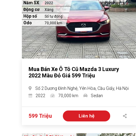
Năm SX
2022
Động cơ
Xăng
Hộp số
Số tự động
Odo
70,000 km
Mua Bán Xe Ô Tô Cũ Mazda 3 Luxury
2022 Màu Đỏ Giá 599 Triệu
Số 2 Dương Đình Nghệ, Yên Hòa, Cầu Giấy, Hà Nội
2022
70,000 km
Sedan
599 Triệu
Liên hệ