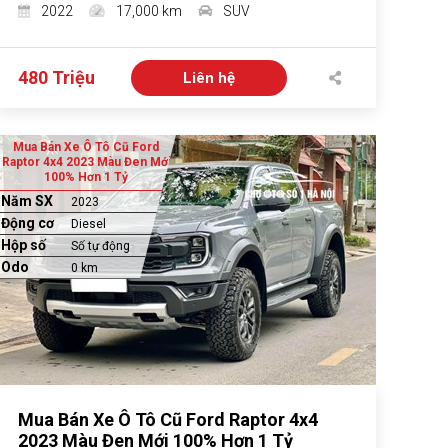
2022
17,000 km
SUV
480 Triệu
Liên hệ
Mua Bán Xe Ô Tô Cũ Ford
Raptor 4x4 2023 Màu Đen Mới
100% Hơn 1 Tỷ
Năm SX
2023
Động cơ
Diesel
Hộp số
Số tự động
Odo
0 km
Mua Bán Xe Ô Tô Cũ Ford Raptor 4x4
2023 Màu Đen Mới 100% Hơn 1 Tỷ