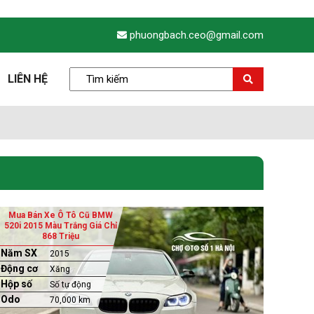
phuongbach.ceo@gmail.com
LIÊN HỆ
Mua Bán Xe Ô Tô Cũ BMW
520i 2015 Màu Trắng Giá Chỉ
868 Triệu
Năm SX
2015
Động cơ
Xăng
Hộp số
Số tự động
Odo
70,000 km