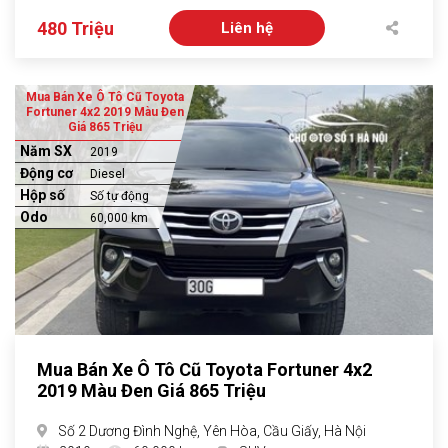
480 Triệu
Liên hệ
Mua Bán Xe Ô Tô Cũ Toyota
Fortuner 4x2 2019 Màu Đen
Giá 865 Triệu
Năm SX
2019
Động cơ
Diesel
Hộp số
Số tự động
Odo
60,000 km
Mua Bán Xe Ô Tô Cũ Toyota Fortuner 4x2
2019 Màu Đen Giá 865 Triệu
Số 2 Dương Đình Nghệ, Yên Hòa, Cầu Giấy, Hà Nội