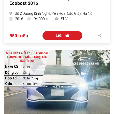
Ecobost 2016
Số 2 Dương Đình Nghệ, Yên Hòa, Cầu Giấy, Hà Nội
2016
94,000 km
SUV
850 triệu
Liên hệ
Mua Bán Xe Ô Tô Cũ Hyundai
Elantra 2019 Màu Trắng, Giá
520 Triệu
Năm SX
2019
Động cơ
Xăng
Hộp số
Số tự động
Odo
50,000 km