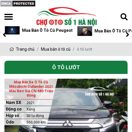
Mua Bán Ô Tô Cũ Peugeot
Mua Bán Ô Tô Cũ P
Trang chủ
Mua bán ô tô cũ
ô tô lướt
Ô TÔ LƯỚT
Mua Bán Xe Ô Tô Cũ
Mitsubishi Outlander 2021
Màu Đen Giá Chỉ 680 Triệu
Đồng
Năm SX
2021
Động cơ
Xăng
Hộp số
Số tự động
Odo
550,000 km