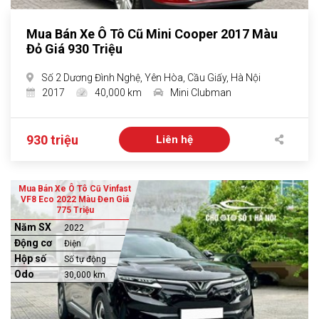
Mua Bán Xe Ô Tô Cũ Mini Cooper 2017 Màu
Đỏ Giá 930 Triệu
Số 2 Dương Đình Nghệ, Yên Hòa, Cầu Giấy, Hà Nội
2017
40,000 km
Mini Clubman
930 triệu
Liên hệ
Mua Bán Xe Ô Tô Cũ Vinfast
VF8 Eco 2022 Màu Đen Giá
775 Triệu
Năm SX
2022
Động cơ
Điện
Hộp số
Số tự động
Odo
30,000 km