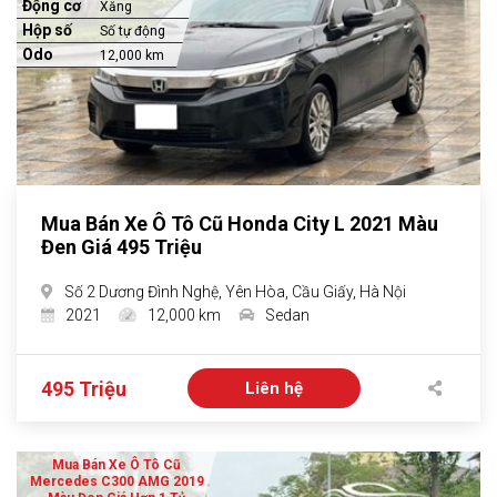
Động cơ
Xăng
Hộp số
Số tự động
Odo
12,000 km
Mua Bán Xe Ô Tô Cũ Honda City L 2021 Màu
Đen Giá 495 Triệu
Số 2 Dương Đình Nghệ, Yên Hòa, Cầu Giấy, Hà Nội
2021
12,000 km
Sedan
495 Triệu
Liên hệ
Mua Bán Xe Ô Tô Cũ
Mercedes C300 AMG 2019