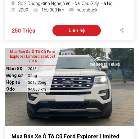
Số 2 Dương Đình Nghệ, Yên Hòa, Cầu Giấy, Hà Nội
2009
150,000 km
hatchback
250 Triệu
Liên hệ
Mua Bán Xe Ô Tô Cũ Ford
Explorer Limited Ecobost
2016
Năm SX
2016
Động cơ
Xăng
Hộp số
Số tự động
Odo
94,000 km
Mua Bán Xe Ô Tô Cũ Ford Explorer Limited