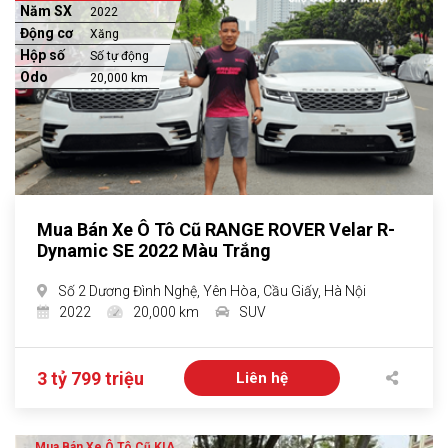
Năm SX
2022
Động cơ
Xăng
Hộp số
Số tự động
Odo
20,000 km
Mua Bán Xe Ô Tô Cũ RANGE ROVER Velar R-
Dynamic SE 2022 Màu Trắng
Số 2 Dương Đình Nghệ, Yên Hòa, Cầu Giấy, Hà Nội
2022
20,000 km
SUV
3 tỷ 799 triệu
Liên hệ
Mua Bán Xe Ô Tô Cũ KIA