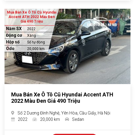
Mua Bán Xe Ô Tô Cũ Hyundai
Accent ATH 2022 Màu Đen
Giá 490 Triệu
Năm SX
2022
Động cơ
Xăng
Hộp số
Số tự động
Odo
20,000 km
Mua Bán Xe Ô Tô Cũ Hyundai Accent ATH
2022 Màu Đen Giá 490 Triệu
Số 2 Dương Đình Nghệ, Yên Hòa, Cầu Giấy, Hà Nội
2022
20,000 km
Sedan