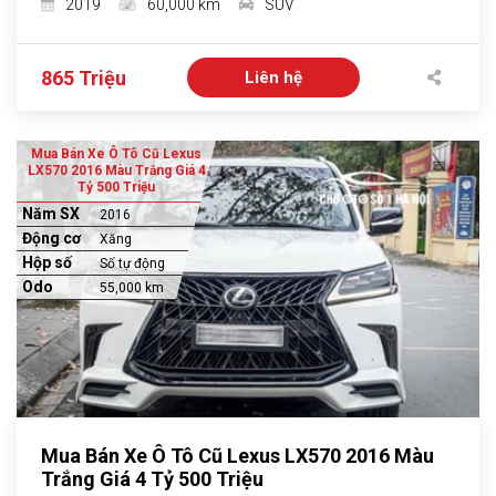
2019
60,000 km
SUV
865 Triệu
Liên hệ
Mua Bán Xe Ô Tô Cũ Lexus
LX570 2016 Màu Trắng Giá 4
Tỷ 500 Triệu
Năm SX
2016
Động cơ
Xăng
Hộp số
Số tự động
Odo
55,000 km
Mua Bán Xe Ô Tô Cũ Lexus LX570 2016 Màu
Trắng Giá 4 Tỷ 500 Triệu