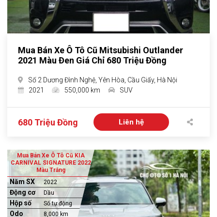
Mua Bán Xe Ô Tô Cũ Mitsubishi Outlander
2021 Màu Đen Giá Chỉ 680 Triệu Đồng
Số 2 Dương Đình Nghệ, Yên Hòa, Cầu Giấy, Hà Nội
2021
550,000 km
SUV
680 Triệu Đồng
Liên hệ
Mua Bán Xe Ô Tô Cũ KIA
CARNIVAL SIGNATURE 2022
Màu Trắng
Năm SX
2022
Động cơ
Dầu
Hộp số
Số tự động
Odo
8,000 km