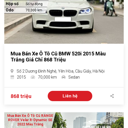
Hộp số
Số tự động
Odo
70,000 km
Mua Bán Xe Ô Tô Cũ BMW 520i 2015 Màu
Trắng Giá Chỉ 868 Triệu
Số 2 Dương Đình Nghệ, Yên Hòa, Cầu Giấy, Hà Nội
2015
70,000 km
Sedan
868 triệu
Liên hệ
Mua Bán Xe Ô Tô Cũ RANGE
ROVER Velar R-Dynamic SE
2022 Màu Trắng