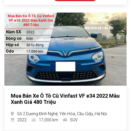
Mua Bán Xe Ô Tô Cũ Vinfast
VF e34 2022 Màu Xanh Giá
480 Triệu
Năm SX
2022
Động cơ
Điện
Hộp số
Số tự động
Odo
17,000 km
Mua Bán Xe Ô Tô Cũ Vinfast VF e34 2022 Màu
Xanh Giá 480 Triệu
Số 2 Dương Đình Nghệ, Yên Hòa, Cầu Giấy, Hà Nội
2022
17,000 km
SUV