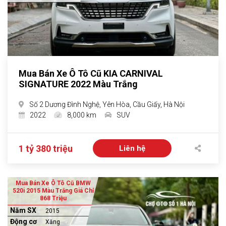
Mua Bán Xe Ô Tô Cũ KIA CARNIVAL
SIGNATURE 2022 Màu Trắng
Số 2 Dương Đình Nghệ, Yên Hòa, Cầu Giấy, Hà Nội
2022
8,000 km
SUV
1 tỷ 380 triệu
Liên hệ
Mua Bán Xe Ô Tô Cũ BMW
520i 2015 Màu Trắng Giá Chỉ
868 Triệu
Năm SX
2015
Động cơ
Xăng