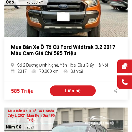
Odo
70,000 km
Mua Bán Xe Ô Tô Cũ Ford Wildtrak 3.2 2017
Màu Cam Giá Chỉ 585 Triệu
Số 2 Dương Đình Nghệ, Yên Hòa, Cầu Giấy, Hà Nội
2017
70,000 km
Bán tải
585 Triệu
Liên hệ
Mua Bán Xe Ô Tô Cũ Honda
City L 2021 Màu Đen Giá 495
Triệu
Năm SX
2021