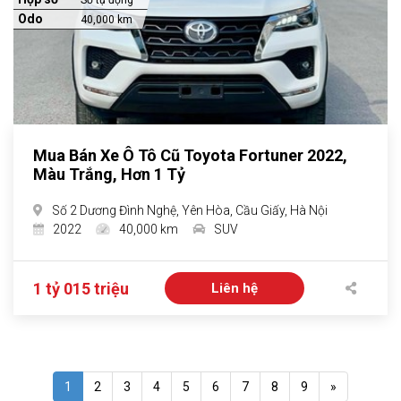
Số tự động
Odo
40,000 km
Mua Bán Xe Ô Tô Cũ Toyota Fortuner 2022,
Màu Trắng, Hơn 1 Tỷ
Số 2 Dương Đình Nghệ, Yên Hòa, Cầu Giấy, Hà Nội
2022
40,000 km
SUV
1 tỷ 015 triệu
Liên hệ
1
2
3
4
5
6
7
8
9
»