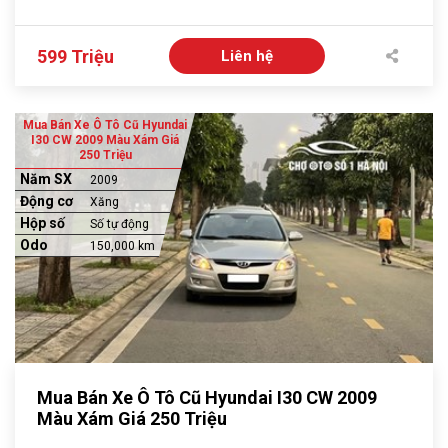
599 Triệu
Liên hệ
Mua Bán Xe Ô Tô Cũ Hyundai
I30 CW 2009 Màu Xám Giá
250 Triệu
Năm SX
2009
Động cơ
Xăng
Hộp số
Số tự động
Odo
150,000 km
Mua Bán Xe Ô Tô Cũ Hyundai I30 CW 2009
Màu Xám Giá 250 Triệu