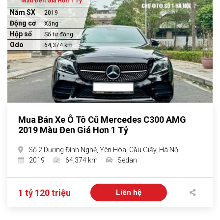
Màu Đen Giá Hơn 1 Tỷ
Năm SX
2019
Động cơ
Xăng
Hộp số
Số tự động
Odo
64,374 km
Mua Bán Xe Ô Tô Cũ Mercedes C300 AMG
2019 Màu Đen Giá Hơn 1 Tỷ
Số 2 Dương Đình Nghệ, Yên Hòa, Cầu Giấy, Hà Nội
2019
64,374 km
Sedan
1 tỷ 120 triệu
Liên hệ