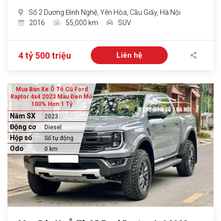
Số 2 Dương Đình Nghệ, Yên Hòa, Cầu Giấy, Hà Nội
2016
55,000 km
SUV
4 tỷ 500 triệu
Liên hệ
Mua Bán Xe Ô Tô Cũ Ford
Raptor 4x4 2023 Màu Đen Mới
100% Hơn 1 Tỷ
Năm SX
2023
Động cơ
Diesel
Hộp số
Số tự động
Odo
0 km