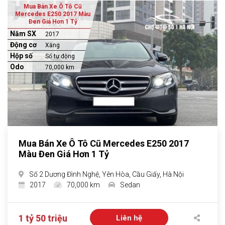
Mua Bán Xe Ô Tô Cũ
Mercedes E250 2017 Màu
Đen Giá Hơn 1 Tỷ
Năm SX
2017
Động cơ
Xăng
Hộp số
Số tự động
Odo
70,000 km
Mua Bán Xe Ô Tô Cũ Mercedes E250 2017
Màu Đen Giá Hơn 1 Tỷ
Số 2 Dương Đình Nghệ, Yên Hòa, Cầu Giấy, Hà Nội
2017
70,000 km
Sedan
1 tỷ 50 triệu
Liên hệ