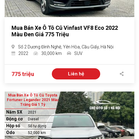
Mua Bán Xe Ô Tô Cũ Vinfast VF8 Eco 2022
Màu Đen Giá 775 Triệu
Số 2 Dương Đình Nghệ, Yên Hòa, Cầu Giấy, Hà Nội
2022
30,000 km
SUV
775 triệu
Liên hệ
Mua Bán Xe Ô Tô Cũ Toyota
Fortuner Legander 2021 Màu
Trắng Giá 1 Tỷ
Năm SX
2021
Động cơ
Diesel
Hộp số
Số tự động
Odo
52,000 km