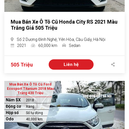
Mua Bán Xe Ô Tô Cũ Honda City RS 2021 Màu
Trắng Giá 505 Triệu
Số 2 Dương Đình Nghệ, Yên Hòa, Cầu Giấy, Hà Nội
2021
60,000 km
Sedan
505 Triệu
Liên hệ
Mua Bán Xe Ô Tô Cũ Ford
Ecosport Titanium 2018 Màu
Trắng 430 Triệu
Năm SX
2018
Động cơ
Xăng
Hộp số
Số tự động
Odo
40,000 km