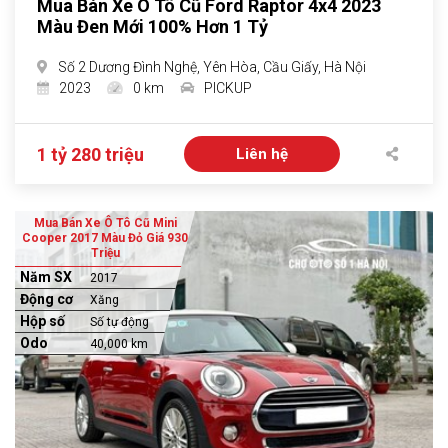
Mua Bán Xe Ô Tô Cũ Ford Raptor 4x4 2023
Màu Đen Mới 100% Hơn 1 Tỷ
Số 2 Dương Đình Nghệ, Yên Hòa, Cầu Giấy, Hà Nội
2023
0 km
PICKUP
1 tỷ 280 triệu
Liên hệ
Mua Bán Xe Ô Tô Cũ Mini
Cooper 2017 Màu Đỏ Giá 930
Triệu
Năm SX
2017
Động cơ
Xăng
Hộp số
Số tự động
Odo
40,000 km