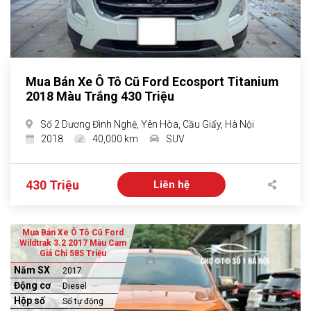
Mua Bán Xe Ô Tô Cũ Ford Ecosport Titanium
2018 Màu Trắng 430 Triệu
Số 2 Dương Đình Nghệ, Yên Hòa, Cầu Giấy, Hà Nội
2018
40,000 km
SUV
430 Triệu
Liên hệ
Mua Bán Xe Ô Tô Cũ Ford
Wildtrak 3.2 2017 Màu Cam
Giá Chỉ 585 Triệu
Năm SX
2017
Động cơ
Diesel
Hộp số
Số tự động