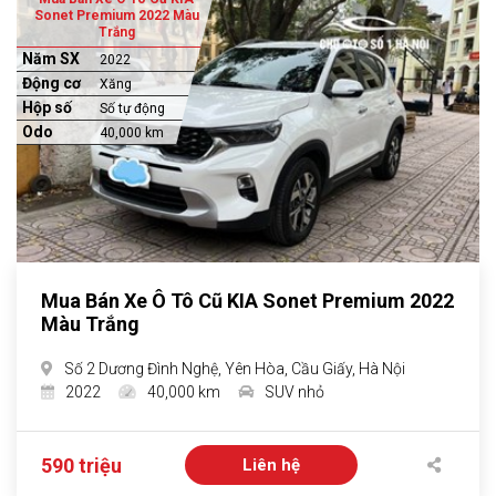
Sonet Premium 2022 Màu
Trắng
Năm SX
2022
Động cơ
Xăng
Hộp số
Số tự động
Odo
40,000 km
Mua Bán Xe Ô Tô Cũ KIA Sonet Premium 2022
Màu Trắng
Số 2 Dương Đình Nghệ, Yên Hòa, Cầu Giấy, Hà Nội
2022
40,000 km
SUV nhỏ
590 triệu
Liên hệ