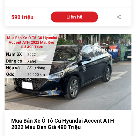
590 triệu
Liên hệ
Mua Bán Xe Ô Tô Cũ Hyundai
Accent ATH 2022 Màu Đen
Giá 490 Triệu
Năm SX
2022
Động cơ
Xăng
Hộp số
Số tự động
Odo
20,000 km
Mua Bán Xe Ô Tô Cũ Hyundai Accent ATH
2022 Màu Đen Giá 490 Triệu