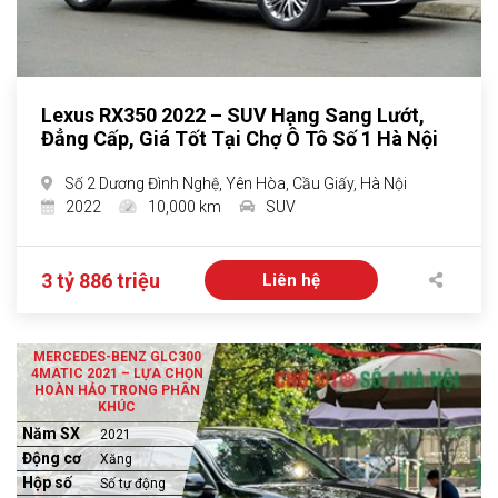
Lexus RX350 2022 – SUV Hạng Sang Lướt,
Đẳng Cấp, Giá Tốt Tại Chợ Ô Tô Số 1 Hà Nội
Số 2 Dương Đình Nghệ, Yên Hòa, Cầu Giấy, Hà Nội
2022
10,000 km
SUV
3 tỷ 886 triệu
Liên hệ
MERCEDES-BENZ GLC300
4MATIC 2021 – LỰA CHỌN
HOÀN HẢO TRONG PHÂN
KHÚC
Năm SX
2021
Động cơ
Xăng
Hộp số
Số tự động