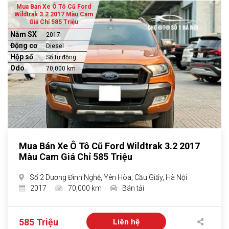
Mua Bán Xe Ô Tô Cũ Ford
Wildtrak 3.2 2017 Màu Cam
Giá Chỉ 585 Triệu
Năm SX
2017
Động cơ
Diesel
Hộp số
Số tự động
Odo
70,000 km
Mua Bán Xe Ô Tô Cũ Ford Wildtrak 3.2 2017
Màu Cam Giá Chỉ 585 Triệu
Số 2 Dương Đình Nghệ, Yên Hòa, Cầu Giấy, Hà Nội
2017
70,000 km
Bán tải
585 Triệu
Liên hệ