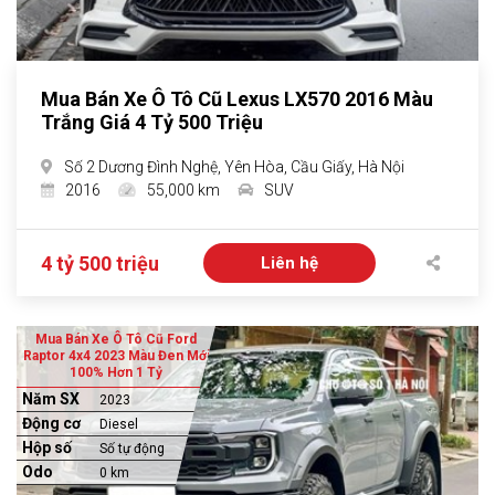
Mua Bán Xe Ô Tô Cũ Lexus LX570 2016 Màu
Trắng Giá 4 Tỷ 500 Triệu
Số 2 Dương Đình Nghệ, Yên Hòa, Cầu Giấy, Hà Nội
2016
55,000 km
SUV
4 tỷ 500 triệu
Liên hệ
Mua Bán Xe Ô Tô Cũ Ford
Raptor 4x4 2023 Màu Đen Mới
100% Hơn 1 Tỷ
Năm SX
2023
Động cơ
Diesel
Hộp số
Số tự động
Odo
0 km