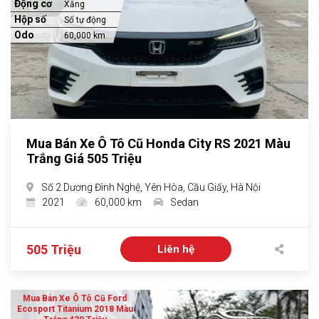
Động cơ
Xăng
Hộp số
Số tự động
Odo
60,000 km
Mua Bán Xe Ô Tô Cũ Honda City RS 2021 Màu
Trắng Giá 505 Triệu
Số 2 Dương Đình Nghệ, Yên Hòa, Cầu Giấy, Hà Nội
2021
60,000 km
Sedan
505 Triệu
Liên hệ
Mua Bán Xe Ô Tô Cũ Ford
Ecosport Titanium 2018 Màu