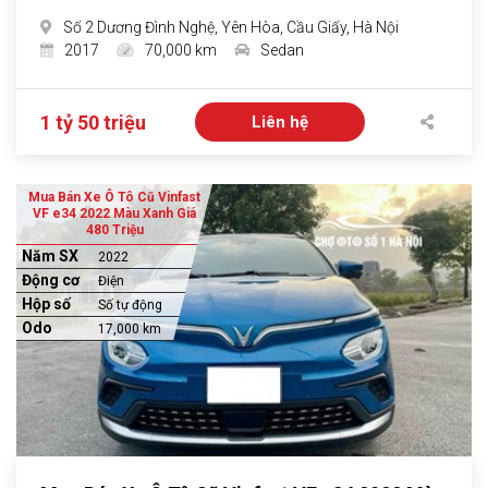
Số 2 Dương Đình Nghệ, Yên Hòa, Cầu Giấy, Hà Nội
2017
70,000 km
Sedan
1 tỷ 50 triệu
Liên hệ
Mua Bán Xe Ô Tô Cũ Vinfast
VF e34 2022 Màu Xanh Giá
480 Triệu
Năm SX
2022
Động cơ
Điện
Hộp số
Số tự động
Odo
17,000 km