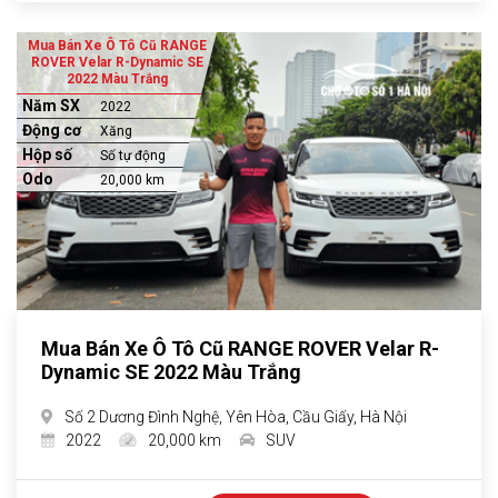
Mua Bán Xe Ô Tô Cũ RANGE
ROVER Velar R-Dynamic SE
2022 Màu Trắng
Năm SX
2022
Động cơ
Xăng
Hộp số
Số tự động
Odo
20,000 km
Mua Bán Xe Ô Tô Cũ RANGE ROVER Velar R-
Dynamic SE 2022 Màu Trắng
Số 2 Dương Đình Nghệ, Yên Hòa, Cầu Giấy, Hà Nội
2022
20,000 km
SUV