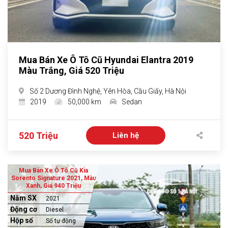
Mua Bán Xe Ô Tô Cũ Hyundai Elantra 2019
Màu Trắng, Giá 520 Triệu
Số 2 Dương Đình Nghệ, Yên Hòa, Cầu Giấy, Hà Nội
2019
50,000 km
Sedan
520 Triệu
Liên hệ
Mua Bán Xe Ô Tô Cũ Kia
Sorento Signature 2021, Màu
Xanh, Giá 940 Triệu
Năm SX
2021
Động cơ
Diesel
Hộp số
Số tự động