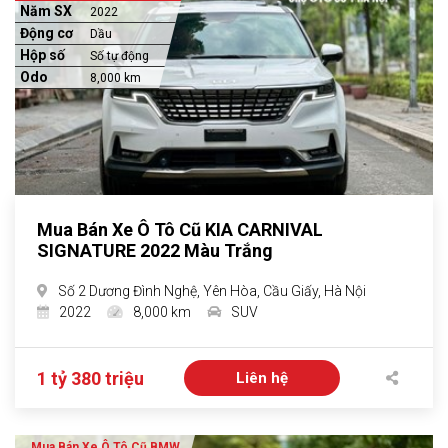
Năm SX
2022
Động cơ
Dầu
Hộp số
Số tự động
Odo
8,000 km
Mua Bán Xe Ô Tô Cũ KIA CARNIVAL
SIGNATURE 2022 Màu Trắng
Số 2 Dương Đình Nghệ, Yên Hòa, Cầu Giấy, Hà Nội
2022
8,000 km
SUV
1 tỷ 380 triệu
Liên hệ
Mua Bán Xe Ô Tô Cũ BMW