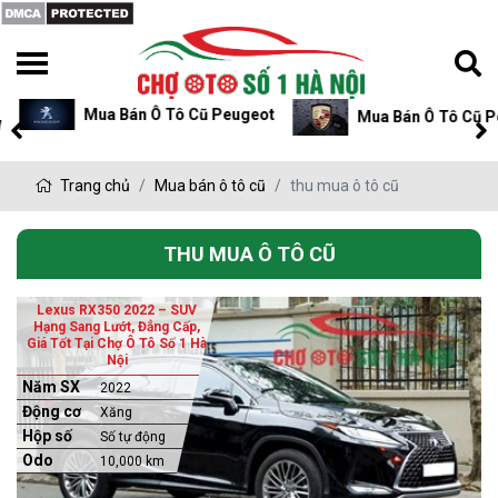
Mua Bán Ô Tô Cũ Peugeot
Mua Bán Ô Tô Cũ P
Trang chủ
Mua bán ô tô cũ
thu mua ô tô cũ
THU MUA Ô TÔ CŨ
Lexus RX350 2022 – SUV
Hạng Sang Lướt, Đẳng Cấp,
Giá Tốt Tại Chợ Ô Tô Số 1 Hà
Nội
Năm SX
2022
Động cơ
Xăng
Hộp số
Số tự động
Odo
10,000 km