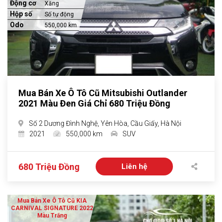
Động cơ
Xăng
Hộp số
Số tự động
Odo
550,000 km
Mua Bán Xe Ô Tô Cũ Mitsubishi Outlander
2021 Màu Đen Giá Chỉ 680 Triệu Đồng
Số 2 Dương Đình Nghệ, Yên Hòa, Cầu Giấy, Hà Nội
2021
550,000 km
SUV
680 Triệu Đồng
Liên hệ
Mua Bán Xe Ô Tô Cũ KIA
CARNIVAL SIGNATURE 2022
Màu Trắng