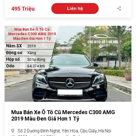
495 Triệu
Liên hệ
Mua Bán Xe Ô Tô Cũ
Mercedes C300 AMG 2019
Màu Đen Giá Hơn 1 Tỷ
Năm SX
2019
Động cơ
Xăng
Hộp số
Số tự động
Odo
64,374 km
Mua Bán Xe Ô Tô Cũ Mercedes C300 AMG
2019 Màu Đen Giá Hơn 1 Tỷ
Số 2 Dương Đình Nghệ, Yên Hòa, Cầu Giấy, Hà Nội