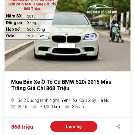
520i 2015 Màu Trắng Giá Chỉ
868 Triệu
Năm SX
2015
Động cơ
Xăng
Hộp số
Số tự động
Odo
70,000 km
Mua Bán Xe Ô Tô Cũ BMW 520i 2015 Màu
Trắng Giá Chỉ 868 Triệu
Số 2 Dương Đình Nghệ, Yên Hòa, Cầu Giấy, Hà Nội
2015
70,000 km
Sedan
868 triệu
Liên hệ