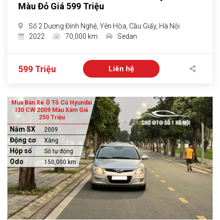
Màu Đỏ Giá 599 Triệu
Số 2 Dương Đình Nghệ, Yên Hòa, Cầu Giấy, Hà Nội
2022
70,000 km
Sedan
599 Triệu
Liên hệ
Mua Bán Xe Ô Tô Cũ Hyundai
I30 CW 2009 Màu Xám Giá
250 Triệu
Năm SX
2009
Động cơ
Xăng
Hộp số
Số tự động
Odo
150,000 km