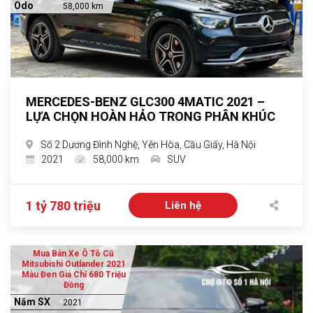
Odo
58,000 km
MERCEDES-BENZ GLC300 4MATIC 2021 –
LỰA CHỌN HOÀN HẢO TRONG PHÂN KHÚC
Số 2 Dương Đình Nghệ, Yên Hòa, Cầu Giấy, Hà Nội
2021
58,000 km
SUV
1 tỷ 780 triệu
Liên hệ
Mua Bán Xe Ô Tô Cũ
Mitsubishi Outlander 2021
Màu Đen Giá Chỉ 680 Triệu
Đồng
Năm SX
2021