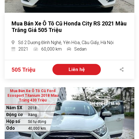
Mua Bán Xe Ô Tô Cũ Honda City RS 2021 Màu
Trắng Giá 505 Triệu
Số 2 Dương Đình Nghệ, Yên Hòa, Cầu Giấy, Hà Nội
2021
60,000 km
Sedan
505 Triệu
Liên hệ
Mua Bán Xe Ô Tô Cũ Ford
Ecosport Titanium 2018 Màu
Trắng 430 Triệu
Năm SX
2018
Động cơ
Xăng
Hộp số
Số tự động
Odo
40,000 km