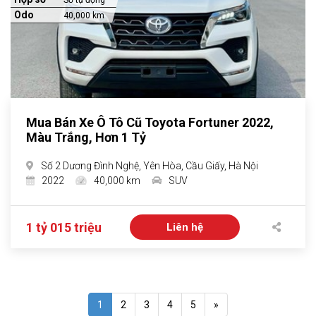
Số tự động
Odo
40,000 km
Mua Bán Xe Ô Tô Cũ Toyota Fortuner 2022,
Màu Trắng, Hơn 1 Tỷ
Số 2 Dương Đình Nghệ, Yên Hòa, Cầu Giấy, Hà Nội
2022
40,000 km
SUV
1 tỷ 015 triệu
Liên hệ
1
2
3
4
5
»