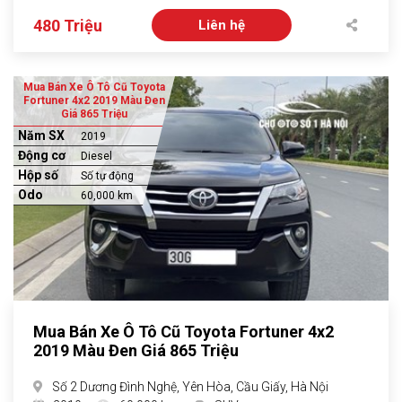
480 Triệu
Liên hệ
Mua Bán Xe Ô Tô Cũ Toyota
Fortuner 4x2 2019 Màu Đen
Giá 865 Triệu
Năm SX
2019
Động cơ
Diesel
Hộp số
Số tự động
Odo
60,000 km
Mua Bán Xe Ô Tô Cũ Toyota Fortuner 4x2
2019 Màu Đen Giá 865 Triệu
Số 2 Dương Đình Nghệ, Yên Hòa, Cầu Giấy, Hà Nội