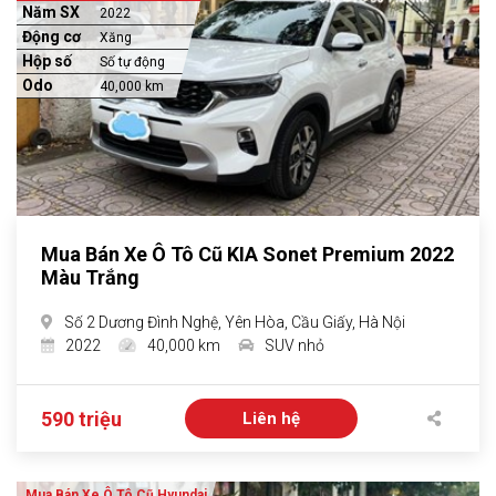
Năm SX
2022
Động cơ
Xăng
Hộp số
Số tự động
Odo
40,000 km
Mua Bán Xe Ô Tô Cũ KIA Sonet Premium 2022
Màu Trắng
Số 2 Dương Đình Nghệ, Yên Hòa, Cầu Giấy, Hà Nội
2022
40,000 km
SUV nhỏ
590 triệu
Liên hệ
Mua Bán Xe Ô Tô Cũ Hyundai