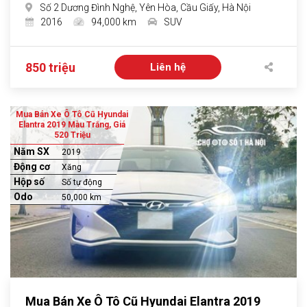
Số 2 Dương Đình Nghệ, Yên Hòa, Cầu Giấy, Hà Nội
2016
94,000 km
SUV
850 triệu
Liên hệ
Mua Bán Xe Ô Tô Cũ Hyundai
Elantra 2019 Màu Trắng, Giá
520 Triệu
Năm SX
2019
Động cơ
Xăng
Hộp số
Số tự động
Odo
50,000 km
Mua Bán Xe Ô Tô Cũ Hyundai Elantra 2019