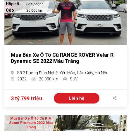
Hộp số
Số tự động
Odo
20,000 km
Mua Bán Xe Ô Tô Cũ RANGE ROVER Velar R-
Dynamic SE 2022 Màu Trắng
Số 2 Dương Đình Nghệ, Yên Hòa, Cầu Giấy, Hà Nội
2022
20,000 km
SUV
3 tỷ 799 triệu
Liên hệ
Mua Bán Xe Ô Tô Cũ KIA
Sonet Premium 2022 Màu
Trắng