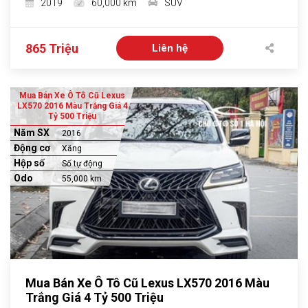
2019
60,000 km
SUV
865 Triệu
Liên hệ
Mua Bán Xe Ô Tô Cũ Lexus
LX570 2016 Màu Trắng Giá 4
Tỷ 500 Triệu
Năm SX
2016
Động cơ
Xăng
Hộp số
Số tự động
Odo
55,000 km
Mua Bán Xe Ô Tô Cũ Lexus LX570 2016 Màu
Trắng Giá 4 Tỷ 500 Triệu