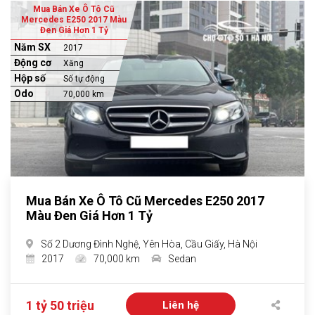
Mua Bán Xe Ô Tô Cũ
Mercedes E250 2017 Màu
Đen Giá Hơn 1 Tỷ
Năm SX
2017
Động cơ
Xăng
Hộp số
Số tự động
Odo
70,000 km
Mua Bán Xe Ô Tô Cũ Mercedes E250 2017
Màu Đen Giá Hơn 1 Tỷ
Số 2 Dương Đình Nghệ, Yên Hòa, Cầu Giấy, Hà Nội
2017
70,000 km
Sedan
1 tỷ 50 triệu
Liên hệ