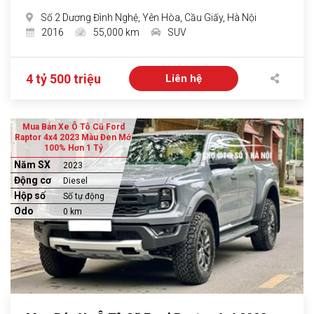
Số 2 Dương Đình Nghệ, Yên Hòa, Cầu Giấy, Hà Nội
2016
55,000 km
SUV
4 tỷ 500 triệu
Liên hệ
Mua Bán Xe Ô Tô Cũ Ford
Raptor 4x4 2023 Màu Đen Mới
100% Hơn 1 Tỷ
Năm SX
2023
Động cơ
Diesel
Hộp số
Số tự động
Odo
0 km