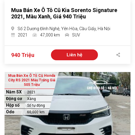
Mua Bán Xe Ô Tô Cũ Kia Sorento Signature
2021, Màu Xanh, Giá 940 Triệu
Số 2 Dương Đình Nghệ, Yên Hòa, Cầu Giấy, Hà Nội
2021
47,000 km
SUV
940 Triệu
Liên hệ
Mua Bán Xe Ô Tô Cũ Honda
City RS 2021 Màu Trắng Giá
505 Triệu
Năm SX
2021
Động cơ
Xăng
Hộp số
Số tự động
Odo
60,000 km