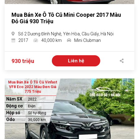
Mua Bán Xe Ô Tô Cũ Mini Cooper 2017 Màu
Đỏ Giá 930 Triệu
Số 2 Dương Đình Nghệ, Yên Hòa, Cầu Giấy, Hà Nội
2017
40,000 km
Mini Clubman
930 triệu
Liên hệ
Mua Bán Xe Ô Tô Cũ Vinfast
VF8 Eco 2022 Màu Đen Giá
775 Triệu
Năm SX
2022
Động cơ
Điện
Hộp số
Số tự động
Odo
30,000 km