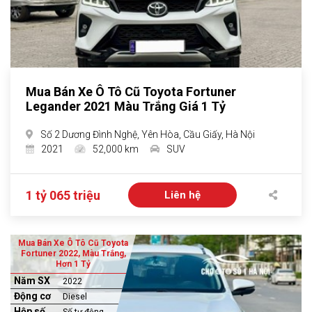
Mua Bán Xe Ô Tô Cũ Toyota Fortuner
Legander 2021 Màu Trắng Giá 1 Tỷ
Số 2 Dương Đình Nghệ, Yên Hòa, Cầu Giấy, Hà Nội
2021
52,000 km
SUV
1 tỷ 065 triệu
Liên hệ
Mua Bán Xe Ô Tô Cũ Toyota
Fortuner 2022, Màu Trắng,
Hơn 1 Tỷ
Năm SX
2022
Động cơ
Diesel
Hộp số