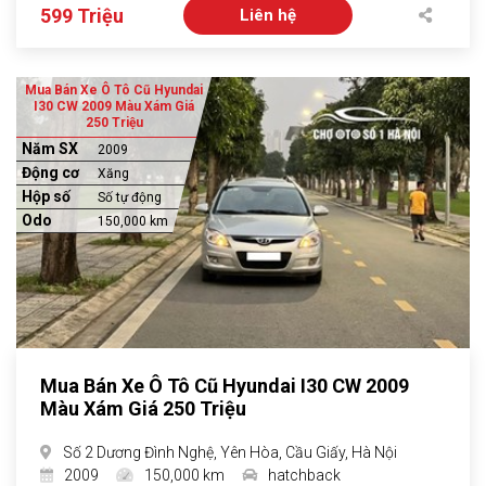
599 Triệu
Liên hệ
Mua Bán Xe Ô Tô Cũ Hyundai
I30 CW 2009 Màu Xám Giá
250 Triệu
Năm SX
2009
Động cơ
Xăng
Hộp số
Số tự động
Odo
150,000 km
Mua Bán Xe Ô Tô Cũ Hyundai I30 CW 2009
Màu Xám Giá 250 Triệu
Số 2 Dương Đình Nghệ, Yên Hòa, Cầu Giấy, Hà Nội
2009
150,000 km
hatchback