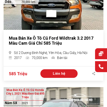
Odo
70,000 km
Mua Bán Xe Ô Tô Cũ Ford Wildtrak 3.2 2017
Màu Cam Giá Chỉ 585 Triệu
Số 2 Dương Đình Nghệ, Yên Hòa, Cầu Giấy, Hà Nội
2017
70,000 km
Bán tải
585 Triệu
Liên hệ
Mua Bán Xe Ô Tô Cũ Honda
City L 2021 Màu Đen Giá 495
Triệu
Năm SX
2021