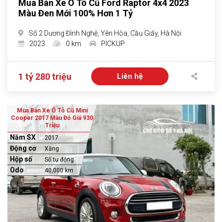
Mua Bán Xe Ô Tô Cũ Ford Raptor 4x4 2023
Màu Đen Mới 100% Hơn 1 Tỷ
Số 2 Dương Đình Nghệ, Yên Hòa, Cầu Giấy, Hà Nội
2023
0 km
PICKUP
1 tỷ 280 triệu
Liên hệ
Mua Bán Xe Ô Tô Cũ Mini
Cooper 2017 Màu Đỏ Giá 930
Triệu
Năm SX
2017
Động cơ
Xăng
Hộp số
Số tự động
Odo
40,000 km