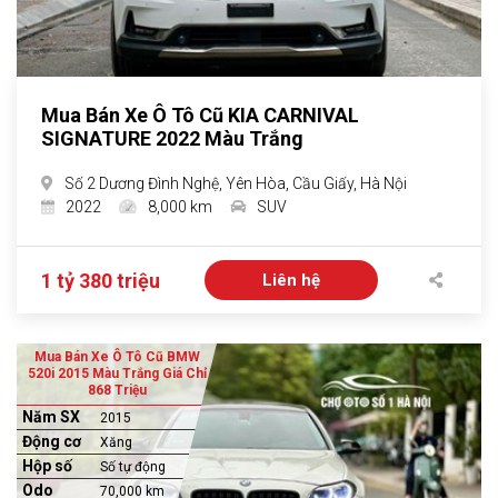
Mua Bán Xe Ô Tô Cũ KIA CARNIVAL
SIGNATURE 2022 Màu Trắng
Số 2 Dương Đình Nghệ, Yên Hòa, Cầu Giấy, Hà Nội
2022
8,000 km
SUV
1 tỷ 380 triệu
Liên hệ
Mua Bán Xe Ô Tô Cũ BMW
520i 2015 Màu Trắng Giá Chỉ
868 Triệu
Năm SX
2015
Động cơ
Xăng
Hộp số
Số tự động
Odo
70,000 km