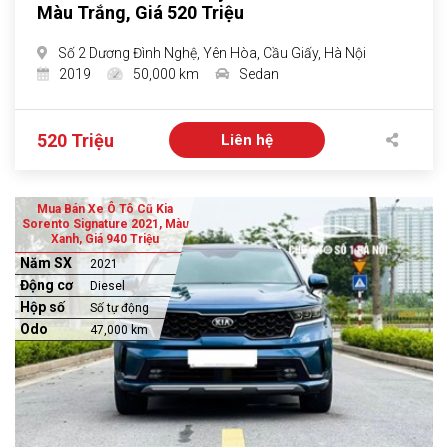
Màu Trắng, Giá 520 Triệu
Số 2 Dương Đình Nghệ, Yên Hòa, Cầu Giấy, Hà Nội
2019
50,000 km
Sedan
520 Triệu
Liên hệ
Mua Bán Xe Ô Tô Cũ Kia
Sorento Signature 2021, Màu
Xanh, Giá 940 Triệu
Năm SX
2021
Động cơ
Diesel
Hộp số
Số tự động
Odo
47,000 km