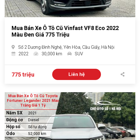
Mua Bán Xe Ô Tô Cũ Vinfast VF8 Eco 2022
Màu Đen Giá 775 Triệu
Số 2 Dương Đình Nghệ, Yên Hòa, Cầu Giấy, Hà Nội
2022
30,000 km
SUV
775 triệu
Liên hệ
Mua Bán Xe Ô Tô Cũ Toyota
Fortuner Legander 2021 Màu
Trắng Giá 1 Tỷ
Năm SX
2021
Động cơ
Diesel
Hộp số
Số tự động
Odo
52,000 km