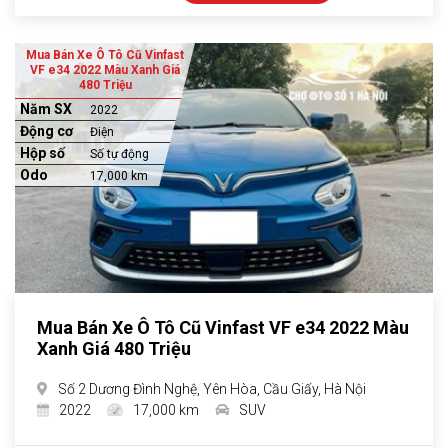
Mua Bán Xe Ô Tô Cũ Vinfast
VF e34 2022 Màu Xanh Giá
480 Triệu
Năm SX
2022
Động cơ
Điện
Hộp số
Số tự động
Odo
17,000 km
Mua Bán Xe Ô Tô Cũ Vinfast VF e34 2022 Màu
Xanh Giá 480 Triệu
Số 2 Dương Đình Nghệ, Yên Hòa, Cầu Giấy, Hà Nội
2022
17,000 km
SUV