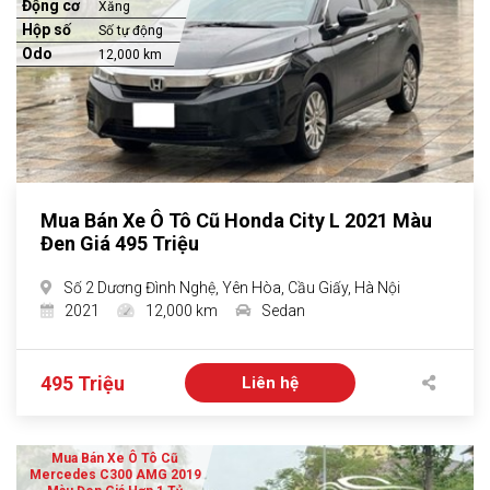
Động cơ
Xăng
Hộp số
Số tự động
Odo
12,000 km
Mua Bán Xe Ô Tô Cũ Honda City L 2021 Màu
Đen Giá 495 Triệu
Số 2 Dương Đình Nghệ, Yên Hòa, Cầu Giấy, Hà Nội
2021
12,000 km
Sedan
495 Triệu
Liên hệ
Mua Bán Xe Ô Tô Cũ
Mercedes C300 AMG 2019