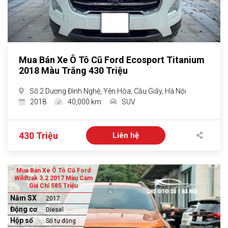
Mua Bán Xe Ô Tô Cũ Ford Ecosport Titanium
2018 Màu Trắng 430 Triệu
Số 2 Dương Đình Nghệ, Yên Hòa, Cầu Giấy, Hà Nội
2018
40,000 km
SUV
430 Triệu
Liên hệ
Mua Bán Xe Ô Tô Cũ Ford
Wildtrak 3.2 2017 Màu Cam
Giá Chỉ 585 Triệu
Năm SX
2017
Động cơ
Diesel
Hộp số
Số tự động