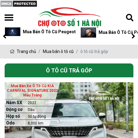
Mua Bán Ô Tô Cũ Peugeot
Mua Bán Ô Tô Cũ P
Trang chủ
Mua bán ô tô cũ
ô tô cũ trả góp
Ô TÔ CŨ TRẢ GÓP
Mua Bán Xe Ô Tô Cũ KIA
CARNIVAL SIGNATURE 2022
Màu Trắng
Năm SX
2022
Động cơ
Dầu
Hộp số
Số tự động
Odo
8,000 km