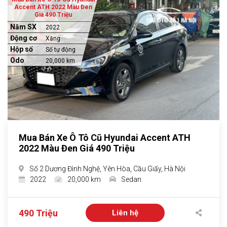
Accent ATH 2022 Màu Đen
Giá 490 Triệu
Năm SX
2022
Động cơ
Xăng
Hộp số
Số tự động
Odo
20,000 km
Mua Bán Xe Ô Tô Cũ Hyundai Accent ATH
2022 Màu Đen Giá 490 Triệu
Số 2 Dương Đình Nghệ, Yên Hòa, Cầu Giấy, Hà Nội
2022
20,000 km
Sedan
490 Triệu
Liên hệ