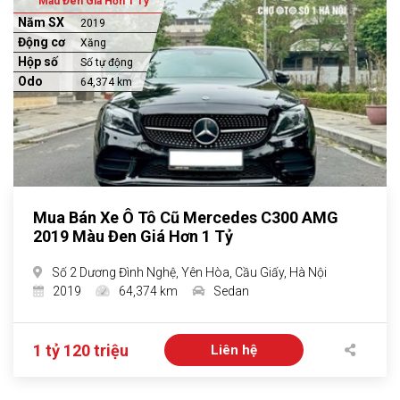
Màu Đen Giá Hơn 1 Tỷ
Năm SX
2019
Động cơ
Xăng
Hộp số
Số tự động
Odo
64,374 km
Mua Bán Xe Ô Tô Cũ Mercedes C300 AMG
2019 Màu Đen Giá Hơn 1 Tỷ
Số 2 Dương Đình Nghệ, Yên Hòa, Cầu Giấy, Hà Nội
2019
64,374 km
Sedan
1 tỷ 120 triệu
Liên hệ