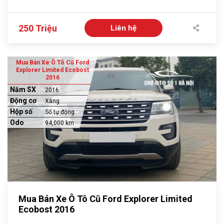
250 Triệu
Liên hệ
Mua Bán Xe Ô Tô Cũ Ford
Explorer Limited Ecobost
2016
Năm SX
2016
Động cơ
Xăng
Hộp số
Số tự động
Odo
94,000 km
Mua Bán Xe Ô Tô Cũ Ford Explorer Limited
Ecobost 2016