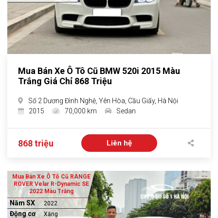
Mua Bán Xe Ô Tô Cũ BMW 520i 2015 Màu
Trắng Giá Chỉ 868 Triệu
Số 2 Dương Đình Nghệ, Yên Hòa, Cầu Giấy, Hà Nội
2015
70,000 km
Sedan
868 triệu
Liên hệ
Mua Bán Xe Ô Tô Cũ RANGE
ROVER Velar R-Dynamic SE
2022 Màu Trắng
Năm SX
2022
Động cơ
Xăng