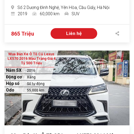
Số 2 Dương Đình Nghệ, Yên Hòa, Cầu Giấy, Hà Nội
2019
60,000 km
SUV
865 Triệu
Liên hệ
Mua Bán Xe Ô Tô Cũ Lexus
LX570 2016 Màu Trắng Giá 4
Tỷ 500 Triệu
Năm SX
2016
Động cơ
Xăng
Hộp số
Số tự động
Odo
55,000 km