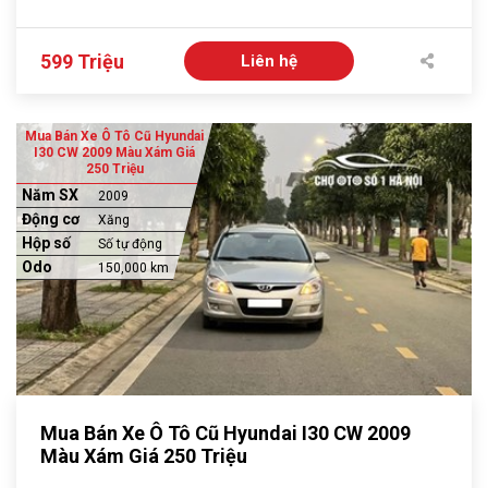
599 Triệu
Liên hệ
Mua Bán Xe Ô Tô Cũ Hyundai
I30 CW 2009 Màu Xám Giá
250 Triệu
Năm SX
2009
Động cơ
Xăng
Hộp số
Số tự động
Odo
150,000 km
Mua Bán Xe Ô Tô Cũ Hyundai I30 CW 2009
Màu Xám Giá 250 Triệu