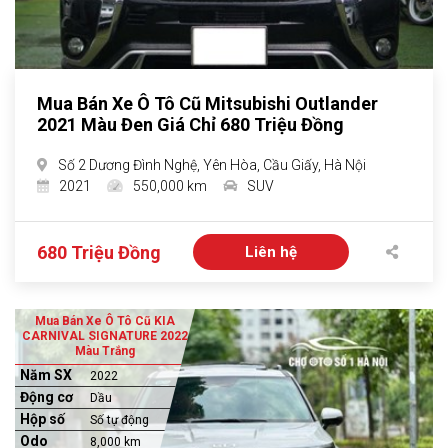
Mua Bán Xe Ô Tô Cũ Mitsubishi Outlander
2021 Màu Đen Giá Chỉ 680 Triệu Đồng
Số 2 Dương Đình Nghệ, Yên Hòa, Cầu Giấy, Hà Nội
2021
550,000 km
SUV
680 Triệu Đồng
Liên hệ
Mua Bán Xe Ô Tô Cũ KIA
CARNIVAL SIGNATURE 2022
Màu Trắng
Năm SX
2022
Động cơ
Dầu
Hộp số
Số tự động
Odo
8,000 km