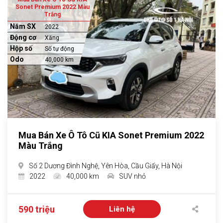
Sonet Premium 2022 Màu
Trắng
Năm SX
2022
Động cơ
Xăng
Hộp số
Số tự động
Odo
40,000 km
Mua Bán Xe Ô Tô Cũ KIA Sonet Premium 2022
Màu Trắng
Số 2 Dương Đình Nghệ, Yên Hòa, Cầu Giấy, Hà Nội
2022
40,000 km
SUV nhỏ
590 triệu
Liên hệ