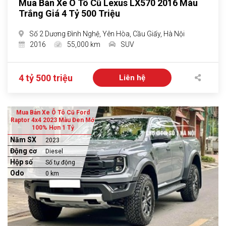
Mua Bán Xe Ô Tô Cũ Lexus LX570 2016 Màu
Trắng Giá 4 Tỷ 500 Triệu
Số 2 Dương Đình Nghệ, Yên Hòa, Cầu Giấy, Hà Nội
2016
55,000 km
SUV
4 tỷ 500 triệu
Liên hệ
Mua Bán Xe Ô Tô Cũ Ford
Raptor 4x4 2023 Màu Đen Mới
100% Hơn 1 Tỷ
Năm SX
2023
Động cơ
Diesel
Hộp số
Số tự động
Odo
0 km