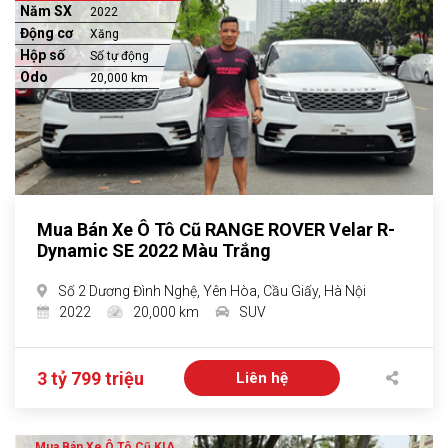
Năm SX
2022
Động cơ
Xăng
Hộp số
Số tự động
Odo
20,000 km
Mua Bán Xe Ô Tô Cũ RANGE ROVER Velar R-
Dynamic SE 2022 Màu Trắng
Số 2 Dương Đình Nghệ, Yên Hòa, Cầu Giấy, Hà Nội
2022
20,000 km
SUV
3 tỷ 799 triệu
Liên hệ
Mua Bán Xe Ô Tô Cũ KIA