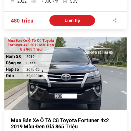
2022
17,000 km
SUV
480 Triệu
Liên hệ
Mua Bán Xe Ô Tô Cũ Toyota
Fortuner 4x2 2019 Màu Đen
Giá 865 Triệu
Năm SX
2019
Động cơ
Diesel
Hộp số
Số tự động
Odo
60,000 km
Mua Bán Xe Ô Tô Cũ Toyota Fortuner 4x2
2019 Màu Đen Giá 865 Triệu