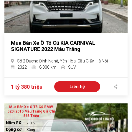
Mua Bán Xe Ô Tô Cũ KIA CARNIVAL
SIGNATURE 2022 Màu Trắng
Số 2 Dương Đình Nghệ, Yên Hòa, Cầu Giấy, Hà Nội
2022
8,000 km
SUV
1 tỷ 380 triệu
Liên hệ
Mua Bán Xe Ô Tô Cũ BMW
520i 2015 Màu Trắng Giá Chỉ
868 Triệu
Năm SX
2015
Động cơ
Xăng