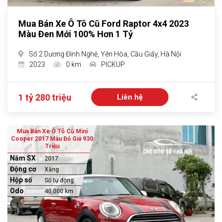
Mua Bán Xe Ô Tô Cũ Ford Raptor 4x4 2023
Màu Đen Mới 100% Hơn 1 Tỷ
Số 2 Dương Đình Nghệ, Yên Hòa, Cầu Giấy, Hà Nội
2023
0 km
PICKUP
1 tỷ 280 triệu
Liên hệ
Mua Bán Xe Ô Tô Cũ Mini
Cooper 2017 Màu Đỏ Giá 930
Triệu
Năm SX
2017
Động cơ
Xăng
Hộp số
Số tự động
Odo
40,000 km