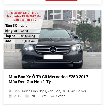
Mua Bán Xe Ô Tô Cũ
Mercedes E250 2017 Màu
Đen Giá Hơn 1 Tỷ
Năm SX
2017
Động cơ
Xăng
Hộp số
Số tự động
Odo
70,000 km
Mua Bán Xe Ô Tô Cũ Mercedes E250 2017
Màu Đen Giá Hơn 1 Tỷ
Số 2 Dương Đình Nghệ, Yên Hòa, Cầu Giấy, Hà Nội
2017
70,000 km
Sedan