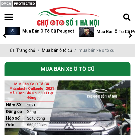
Mua Bán Ô Tô Cũ Peugeot
Mua Bán Ô Tô Cũ P
Trang chủ
Mua bán ô tô cũ
mua bán xe ô tô cũ
MUA BÁN XE Ô TÔ CŨ
Mua Bán Xe Ô Tô Cũ
Mitsubishi Outlander 2021
Màu Đen Giá Chỉ 680 Triệu
Đồng
Năm SX
2021
Động cơ
Xăng
Hộp số
Số tự động
Odo
550,000 km