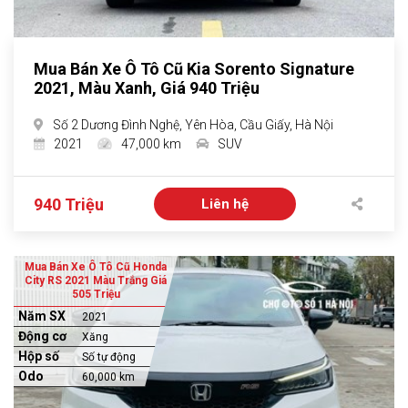
Mua Bán Xe Ô Tô Cũ Kia Sorento Signature
2021, Màu Xanh, Giá 940 Triệu
Số 2 Dương Đình Nghệ, Yên Hòa, Cầu Giấy, Hà Nội
2021
47,000 km
SUV
940 Triệu
Liên hệ
Mua Bán Xe Ô Tô Cũ Honda
City RS 2021 Màu Trắng Giá
505 Triệu
Năm SX
2021
Động cơ
Xăng
Hộp số
Số tự động
Odo
60,000 km