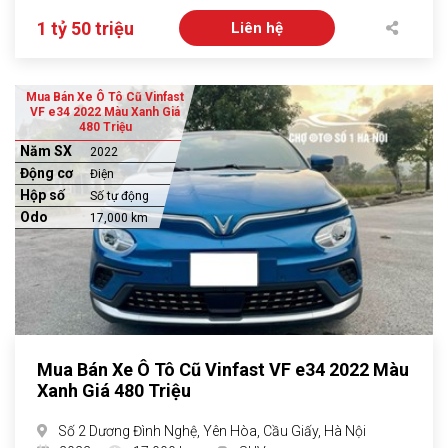
1 tỷ 50 triệu
Liên hệ
Mua Bán Xe Ô Tô Cũ Vinfast
VF e34 2022 Màu Xanh Giá
480 Triệu
Năm SX
2022
Động cơ
Điện
Hộp số
Số tự động
Odo
17,000 km
Mua Bán Xe Ô Tô Cũ Vinfast VF e34 2022 Màu
Xanh Giá 480 Triệu
Số 2 Dương Đình Nghệ, Yên Hòa, Cầu Giấy, Hà Nội