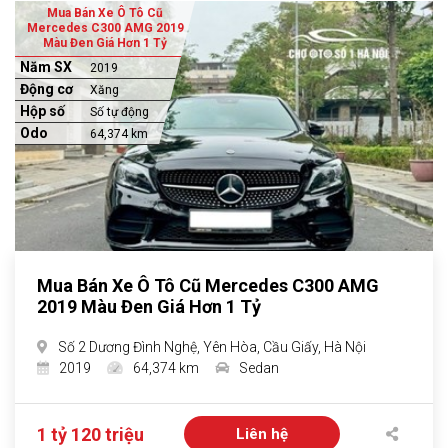
Mua Bán Xe Ô Tô Cũ
Mercedes C300 AMG 2019
Màu Đen Giá Hơn 1 Tỷ
Năm SX
2019
Động cơ
Xăng
Hộp số
Số tự động
Odo
64,374 km
Mua Bán Xe Ô Tô Cũ Mercedes C300 AMG
2019 Màu Đen Giá Hơn 1 Tỷ
Số 2 Dương Đình Nghệ, Yên Hòa, Cầu Giấy, Hà Nội
2019
64,374 km
Sedan
1 tỷ 120 triệu
Liên hệ