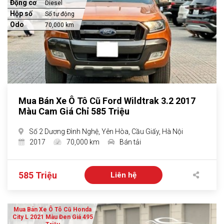
Động cơ
Diesel
Hộp số
Số tự động
Odo
70,000 km
Mua Bán Xe Ô Tô Cũ Ford Wildtrak 3.2 2017
Màu Cam Giá Chỉ 585 Triệu
Số 2 Dương Đình Nghệ, Yên Hòa, Cầu Giấy, Hà Nội
2017
70,000 km
Bán tải
585 Triệu
Liên hệ
Mua Bán Xe Ô Tô Cũ Honda
City L 2021 Màu Đen Giá 495