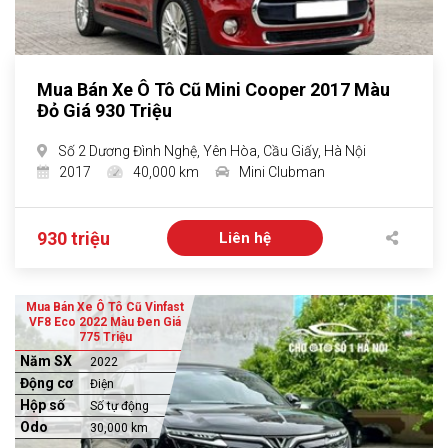
Mua Bán Xe Ô Tô Cũ Mini Cooper 2017 Màu
Đỏ Giá 930 Triệu
Số 2 Dương Đình Nghệ, Yên Hòa, Cầu Giấy, Hà Nội
2017
40,000 km
Mini Clubman
930 triệu
Liên hệ
Mua Bán Xe Ô Tô Cũ Vinfast
VF8 Eco 2022 Màu Đen Giá
775 Triệu
Năm SX
2022
Động cơ
Điện
Hộp số
Số tự động
Odo
30,000 km