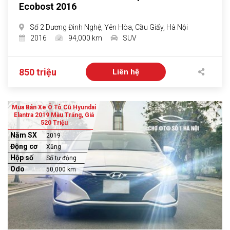
Ecobost 2016
Số 2 Dương Đình Nghệ, Yên Hòa, Cầu Giấy, Hà Nội
2016
94,000 km
SUV
850 triệu
Liên hệ
Mua Bán Xe Ô Tô Cũ Hyundai
Elantra 2019 Màu Trắng, Giá
520 Triệu
Năm SX
2019
Động cơ
Xăng
Hộp số
Số tự động
Odo
50,000 km