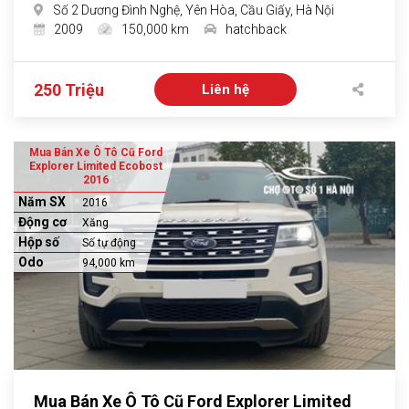
Số 2 Dương Đình Nghệ, Yên Hòa, Cầu Giấy, Hà Nội
2009
150,000 km
hatchback
250 Triệu
Liên hệ
Mua Bán Xe Ô Tô Cũ Ford
Explorer Limited Ecobost
2016
Năm SX
2016
Động cơ
Xăng
Hộp số
Số tự động
Odo
94,000 km
Mua Bán Xe Ô Tô Cũ Ford Explorer Limited