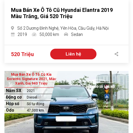
Mua Bán Xe Ô Tô Cũ Hyundai Elantra 2019
Màu Trắng, Giá 520 Triệu
Số 2 Dương Đình Nghệ, Yên Hòa, Cầu Giấy, Hà Nội
2019
50,000 km
Sedan
520 Triệu
Liên hệ
Mua Bán Xe Ô Tô Cũ Kia
Sorento Signature 2021, Màu
Xanh, Giá 940 Triệu
Năm SX
2021
Động cơ
Diesel
Hộp số
Số tự động
Odo
47,000 km