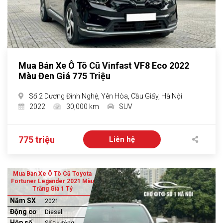
Mua Bán Xe Ô Tô Cũ Vinfast VF8 Eco 2022
Màu Đen Giá 775 Triệu
Số 2 Dương Đình Nghệ, Yên Hòa, Cầu Giấy, Hà Nội
2022
30,000 km
SUV
775 triệu
Liên hệ
Mua Bán Xe Ô Tô Cũ Toyota
Fortuner Legander 2021 Màu
Trắng Giá 1 Tỷ
Năm SX
2021
Động cơ
Diesel
Hộp số