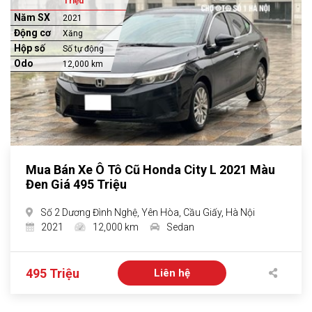
Triệu
Năm SX
2021
Động cơ
Xăng
Hộp số
Số tự động
Odo
12,000 km
Mua Bán Xe Ô Tô Cũ Honda City L 2021 Màu
Đen Giá 495 Triệu
Số 2 Dương Đình Nghệ, Yên Hòa, Cầu Giấy, Hà Nội
2021
12,000 km
Sedan
495 Triệu
Liên hệ