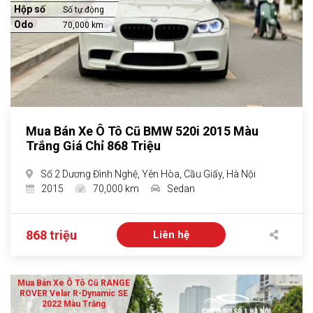
Hộp số
Số tự động
Odo
70,000 km
Mua Bán Xe Ô Tô Cũ BMW 520i 2015 Màu
Trắng Giá Chỉ 868 Triệu
Số 2 Dương Đình Nghệ, Yên Hòa, Cầu Giấy, Hà Nội
2015
70,000 km
Sedan
868 triệu
Liên hệ
Mua Bán Xe Ô Tô Cũ RANGE
ROVER Velar R-Dynamic SE
2022 Màu Trắng