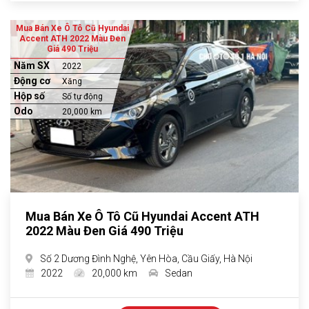
Mua Bán Xe Ô Tô Cũ Hyundai
Accent ATH 2022 Màu Đen
Giá 490 Triệu
Năm SX
2022
Động cơ
Xăng
Hộp số
Số tự động
Odo
20,000 km
Mua Bán Xe Ô Tô Cũ Hyundai Accent ATH
2022 Màu Đen Giá 490 Triệu
Số 2 Dương Đình Nghệ, Yên Hòa, Cầu Giấy, Hà Nội
2022
20,000 km
Sedan