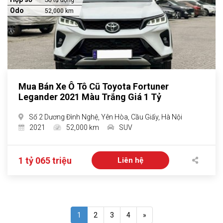
Số tự động
Odo
52,000 km
Mua Bán Xe Ô Tô Cũ Toyota Fortuner
Legander 2021 Màu Trắng Giá 1 Tỷ
Số 2 Dương Đình Nghệ, Yên Hòa, Cầu Giấy, Hà Nội
2021
52,000 km
SUV
1 tỷ 065 triệu
Liên hệ
1
2
3
4
»