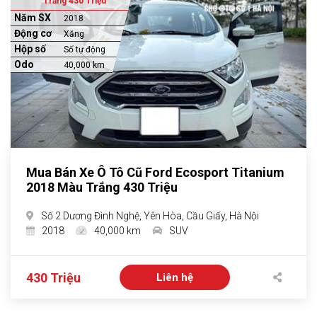
Trắng 430 Triệu
Năm SX
2018
Động cơ
Xăng
Hộp số
Số tự động
Odo
40,000 km
Mua Bán Xe Ô Tô Cũ Ford Ecosport Titanium
2018 Màu Trắng 430 Triệu
Số 2 Dương Đình Nghệ, Yên Hòa, Cầu Giấy, Hà Nội
2018
40,000 km
SUV
430 Triệu
Liên hệ