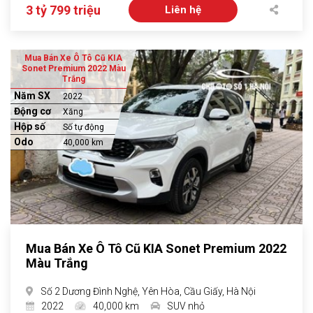
3 tỷ 799 triệu
Liên hệ
Mua Bán Xe Ô Tô Cũ KIA
Sonet Premium 2022 Màu
Trắng
Năm SX
2022
Động cơ
Xăng
Hộp số
Số tự động
Odo
40,000 km
Mua Bán Xe Ô Tô Cũ KIA Sonet Premium 2022
Màu Trắng
Số 2 Dương Đình Nghệ, Yên Hòa, Cầu Giấy, Hà Nội
2022
40,000 km
SUV nhỏ