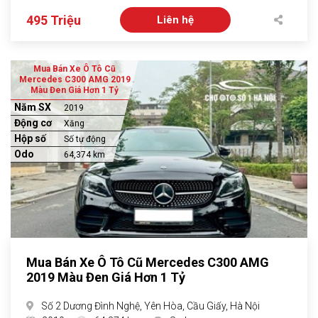
495 Triệu
Liên hệ
Mua Bán Xe Ô Tô Cũ
Mercedes C300 AMG 2019
Màu Đen Giá Hơn 1 Tỷ
Năm SX
2019
Động cơ
Xăng
Hộp số
Số tự động
Odo
64,374 km
Mua Bán Xe Ô Tô Cũ Mercedes C300 AMG
2019 Màu Đen Giá Hơn 1 Tỷ
Số 2 Dương Đình Nghệ, Yên Hòa, Cầu Giấy, Hà Nội