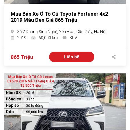
Mua Bán Xe Ô Tô Cũ Toyota Fortuner 4x2
2019 Màu Đen Giá 865 Triệu
Số 2 Dương Đình Nghệ, Yên Hòa, Cầu Giấy, Hà Nội
2019
60,000 km
SUV
865 Triệu
Liên hệ
Mua Bán Xe Ô Tô Cũ Lexus
LX570 2016 Màu Trắng Giá 4
Tỷ 500 Triệu
Năm SX
2016
Động cơ
Xăng
Hộp số
Số tự động
Odo
55,000 km