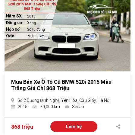
520i 2015 Màu Trắng Giá Chỉ
868 Triệu
Năm SX
2015
Động cơ
Xăng
Hộp số
Số tự động
Odo
70,000 km
Mua Bán Xe Ô Tô Cũ BMW 520i 2015 Màu
Trắng Giá Chỉ 868 Triệu
Số 2 Dương Đình Nghệ, Yên Hòa, Cầu Giấy, Hà Nội
2015
70,000 km
Sedan
868 triệu
Liên hệ