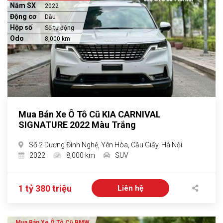
Năm SX
2022
Động cơ
Dầu
Hộp số
Số tự động
Odo
8,000 km
Mua Bán Xe Ô Tô Cũ KIA CARNIVAL
SIGNATURE 2022 Màu Trắng
Số 2 Dương Đình Nghệ, Yên Hòa, Cầu Giấy, Hà Nội
2022
8,000 km
SUV
1 tỷ 380 triệu
Liên hệ
Mua Bán Xe Ô Tô Cũ BMW