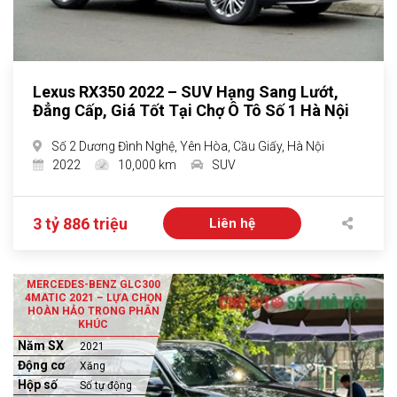
Lexus RX350 2022 – SUV Hạng Sang Lướt,
Đẳng Cấp, Giá Tốt Tại Chợ Ô Tô Số 1 Hà Nội
Số 2 Dương Đình Nghệ, Yên Hòa, Cầu Giấy, Hà Nội
2022
10,000 km
SUV
3 tỷ 886 triệu
Liên hệ
MERCEDES-BENZ GLC300
4MATIC 2021 – LỰA CHỌN
HOÀN HẢO TRONG PHÂN
KHÚC
Năm SX
2021
Động cơ
Xăng
Hộp số
Số tự động