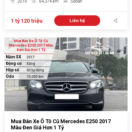
2019
64,374 km
Sedan
1 tỷ 120 triệu
Liên hệ
Mua Bán Xe Ô Tô Cũ
Mercedes E250 2017 Màu
Đen Giá Hơn 1 Tỷ
Năm SX
2017
Động cơ
Xăng
Hộp số
Số tự động
Odo
70,000 km
Mua Bán Xe Ô Tô Cũ Mercedes E250 2017
Màu Đen Giá Hơn 1 Tỷ