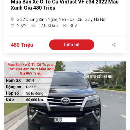
Mua Bán Xe Ô Tô Cũ Vinfast VF e34 2022 Màu
Xanh Giá 480 Triệu
Số 2 Dương Đình Nghệ, Yên Hòa, Cầu Giấy, Hà Nội
2022
17,000 km
SUV
480 Triệu
Liên hệ
Mua Bán Xe Ô Tô Cũ Toyota
Fortuner 4x2 2019 Màu Đen
Giá 865 Triệu
Năm SX
2019
Động cơ
Diesel
Hộp số
Số tự động
Odo
60,000 km