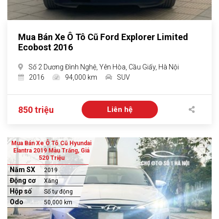
Mua Bán Xe Ô Tô Cũ Ford Explorer Limited
Ecobost 2016
Số 2 Dương Đình Nghệ, Yên Hòa, Cầu Giấy, Hà Nội
2016
94,000 km
SUV
850 triệu
Liên hệ
Mua Bán Xe Ô Tô Cũ Hyundai
Elantra 2019 Màu Trắng, Giá
520 Triệu
Năm SX
2019
Động cơ
Xăng
Hộp số
Số tự động
Odo
50,000 km