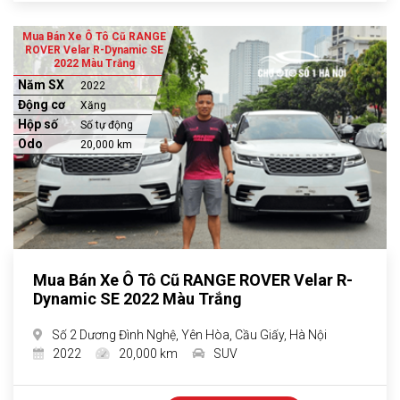
Mua Bán Xe Ô Tô Cũ RANGE
ROVER Velar R-Dynamic SE
2022 Màu Trắng
Năm SX
2022
Động cơ
Xăng
Hộp số
Số tự động
Odo
20,000 km
Mua Bán Xe Ô Tô Cũ RANGE ROVER Velar R-
Dynamic SE 2022 Màu Trắng
Số 2 Dương Đình Nghệ, Yên Hòa, Cầu Giấy, Hà Nội
2022
20,000 km
SUV