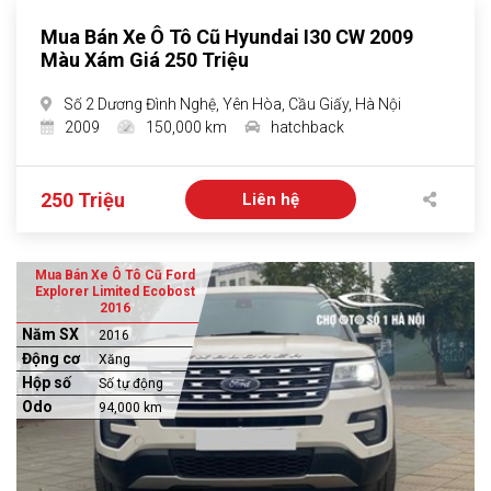
Mua Bán Xe Ô Tô Cũ Hyundai I30 CW 2009
Màu Xám Giá 250 Triệu
Số 2 Dương Đình Nghệ, Yên Hòa, Cầu Giấy, Hà Nội
2009
150,000 km
hatchback
250 Triệu
Liên hệ
Mua Bán Xe Ô Tô Cũ Ford
Explorer Limited Ecobost
2016
Năm SX
2016
Động cơ
Xăng
Hộp số
Số tự động
Odo
94,000 km