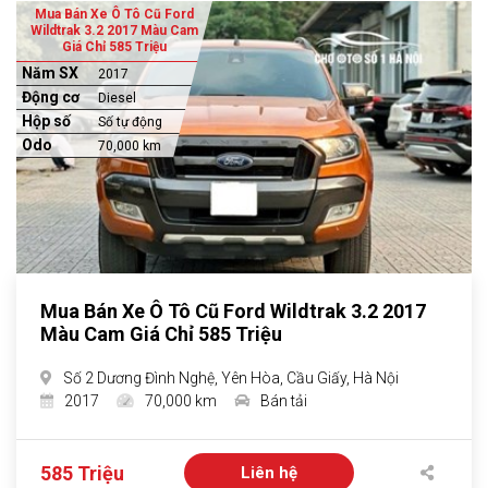
Mua Bán Xe Ô Tô Cũ Ford
Wildtrak 3.2 2017 Màu Cam
Giá Chỉ 585 Triệu
Năm SX
2017
Động cơ
Diesel
Hộp số
Số tự động
Odo
70,000 km
Mua Bán Xe Ô Tô Cũ Ford Wildtrak 3.2 2017
Màu Cam Giá Chỉ 585 Triệu
Số 2 Dương Đình Nghệ, Yên Hòa, Cầu Giấy, Hà Nội
2017
70,000 km
Bán tải
585 Triệu
Liên hệ