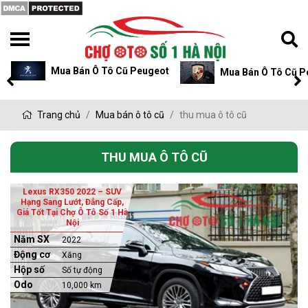
Mua Bán Ô Tô Cũ Peugeot
Mua Bán Ô Tô Cũ P
Trang chủ
Mua bán ô tô cũ
thu mua ô tô cũ
THU MUA Ô TÔ CŨ
Lexus RX350 2022 – SUV
Hạng Sang Lướt, Đẳng Cấp,
Giá Tốt Tại Chợ Ô Tô Số 1 Hà
Nội
Năm SX
2022
Động cơ
Xăng
Hộp số
Số tự động
Odo
10,000 km