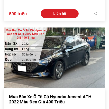
590 triệu
Liên hệ
Mua Bán Xe Ô Tô Cũ Hyundai
Accent ATH 2022 Màu Đen
Giá 490 Triệu
Năm SX
2022
Động cơ
Xăng
Hộp số
Số tự động
Odo
20,000 km
Mua Bán Xe Ô Tô Cũ Hyundai Accent ATH
2022 Màu Đen Giá 490 Triệu