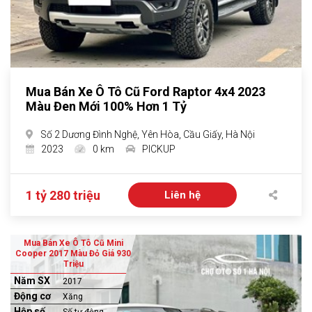
Mua Bán Xe Ô Tô Cũ Ford Raptor 4x4 2023
Màu Đen Mới 100% Hơn 1 Tỷ
Số 2 Dương Đình Nghệ, Yên Hòa, Cầu Giấy, Hà Nội
2023
0 km
PICKUP
1 tỷ 280 triệu
Liên hệ
Mua Bán Xe Ô Tô Cũ Mini
Cooper 2017 Màu Đỏ Giá 930
Triệu
Năm SX
2017
Động cơ
Xăng
Hộp số