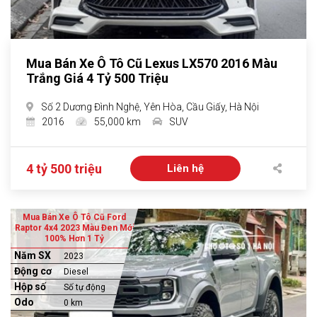
Mua Bán Xe Ô Tô Cũ Lexus LX570 2016 Màu
Trắng Giá 4 Tỷ 500 Triệu
Số 2 Dương Đình Nghệ, Yên Hòa, Cầu Giấy, Hà Nội
2016
55,000 km
SUV
4 tỷ 500 triệu
Liên hệ
Mua Bán Xe Ô Tô Cũ Ford
Raptor 4x4 2023 Màu Đen Mới
100% Hơn 1 Tỷ
Năm SX
2023
Động cơ
Diesel
Hộp số
Số tự động
Odo
0 km