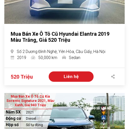
Mua Bán Xe Ô Tô Cũ Hyundai Elantra 2019
Màu Trắng, Giá 520 Triệu
Số 2 Dương Đình Nghệ, Yên Hòa, Cầu Giấy, Hà Nội
2019
50,000 km
Sedan
520 Triệu
Liên hệ
Mua Bán Xe Ô Tô Cũ Kia
Sorento Signature 2021, Màu
Xanh, Giá 940 Triệu
Năm SX
2021
Động cơ
Diesel
Hộp số
Số tự động