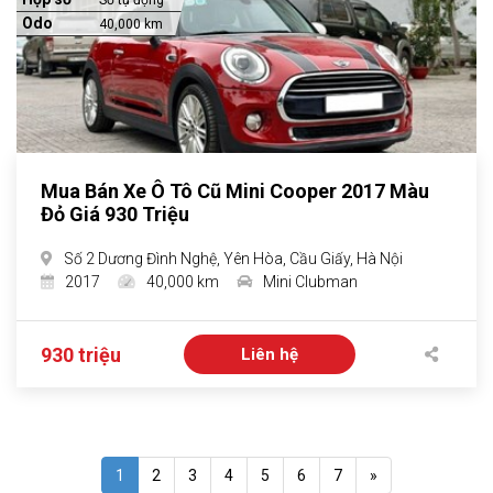
Số tự động
Odo
40,000 km
Mua Bán Xe Ô Tô Cũ Mini Cooper 2017 Màu
Đỏ Giá 930 Triệu
Số 2 Dương Đình Nghệ, Yên Hòa, Cầu Giấy, Hà Nội
2017
40,000 km
Mini Clubman
930 triệu
Liên hệ
1
2
3
4
5
6
7
»