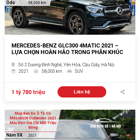
Odo
58,000 km
MERCEDES-BENZ GLC300 4MATIC 2021 –
LỰA CHỌN HOÀN HẢO TRONG PHÂN KHÚC
Số 2 Dương Đình Nghệ, Yên Hòa, Cầu Giấy, Hà Nội
2021
58,000 km
SUV
1 tỷ 780 triệu
Liên hệ
Mua Bán Xe Ô Tô Cũ
Mitsubishi Outlander 2021
Màu Đen Giá Chỉ 680 Triệu
Đồng
Năm SX
2021