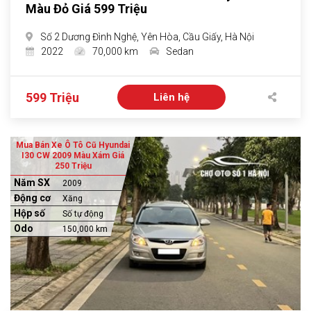
Màu Đỏ Giá 599 Triệu
Số 2 Dương Đình Nghệ, Yên Hòa, Cầu Giấy, Hà Nội
2022
70,000 km
Sedan
599 Triệu
Liên hệ
Mua Bán Xe Ô Tô Cũ Hyundai
I30 CW 2009 Màu Xám Giá
250 Triệu
Năm SX
2009
Động cơ
Xăng
Hộp số
Số tự động
Odo
150,000 km