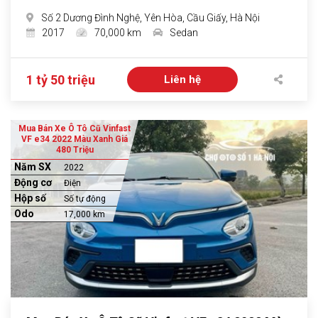
Số 2 Dương Đình Nghệ, Yên Hòa, Cầu Giấy, Hà Nội
2017
70,000 km
Sedan
1 tỷ 50 triệu
Liên hệ
Mua Bán Xe Ô Tô Cũ Vinfast
VF e34 2022 Màu Xanh Giá
480 Triệu
Năm SX
2022
Động cơ
Điện
Hộp số
Số tự động
Odo
17,000 km