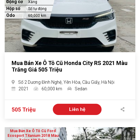
Động cơ
Xăng
Hộp số
Số tự động
Odo
60,000 km
Mua Bán Xe Ô Tô Cũ Honda City RS 2021 Màu
Trắng Giá 505 Triệu
Số 2 Dương Đình Nghệ, Yên Hòa, Cầu Giấy, Hà Nội
2021
60,000 km
Sedan
505 Triệu
Liên hệ
Mua Bán Xe Ô Tô Cũ Ford
Ecosport Titanium 2018 Màu