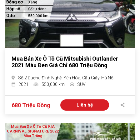
Động cơ
Xăng
Hộp số
Số tự động
Odo
550,000 km
Mua Bán Xe Ô Tô Cũ Mitsubishi Outlander
2021 Màu Đen Giá Chỉ 680 Triệu Đồng
Số 2 Dương Đình Nghệ, Yên Hòa, Cầu Giấy, Hà Nội
2021
550,000 km
SUV
680 Triệu Đồng
Liên hệ
Mua Bán Xe Ô Tô Cũ KIA
CARNIVAL SIGNATURE 2022
Màu Trắng