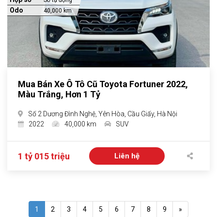
Số tự động
Odo
40,000 km
Mua Bán Xe Ô Tô Cũ Toyota Fortuner 2022,
Màu Trắng, Hơn 1 Tỷ
Số 2 Dương Đình Nghệ, Yên Hòa, Cầu Giấy, Hà Nội
2022
40,000 km
SUV
1 tỷ 015 triệu
Liên hệ
1
2
3
4
5
6
7
8
9
»