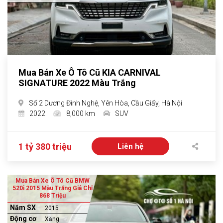
Mua Bán Xe Ô Tô Cũ KIA CARNIVAL
SIGNATURE 2022 Màu Trắng
Số 2 Dương Đình Nghệ, Yên Hòa, Cầu Giấy, Hà Nội
2022
8,000 km
SUV
1 tỷ 380 triệu
Liên hệ
Mua Bán Xe Ô Tô Cũ BMW
520i 2015 Màu Trắng Giá Chỉ
868 Triệu
Năm SX
2015
Động cơ
Xăng