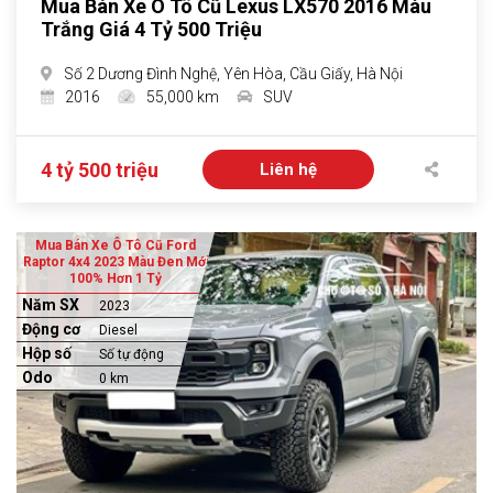
Mua Bán Xe Ô Tô Cũ Lexus LX570 2016 Màu
Trắng Giá 4 Tỷ 500 Triệu
Số 2 Dương Đình Nghệ, Yên Hòa, Cầu Giấy, Hà Nội
2016
55,000 km
SUV
4 tỷ 500 triệu
Liên hệ
Mua Bán Xe Ô Tô Cũ Ford
Raptor 4x4 2023 Màu Đen Mới
100% Hơn 1 Tỷ
Năm SX
2023
Động cơ
Diesel
Hộp số
Số tự động
Odo
0 km