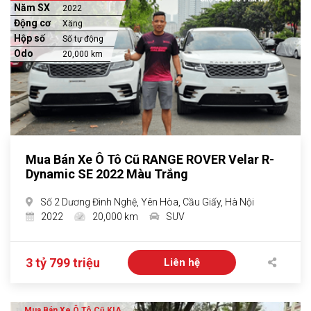
Năm SX
2022
Động cơ
Xăng
Hộp số
Số tự động
Odo
20,000 km
Mua Bán Xe Ô Tô Cũ RANGE ROVER Velar R-
Dynamic SE 2022 Màu Trắng
Số 2 Dương Đình Nghệ, Yên Hòa, Cầu Giấy, Hà Nội
2022
20,000 km
SUV
3 tỷ 799 triệu
Liên hệ
Mua Bán Xe Ô Tô Cũ KIA