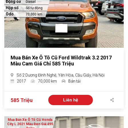
Động cơ
Diesel
Hộp số
Số tự động
Odo
70,000 km
Mua Bán Xe Ô Tô Cũ Ford Wildtrak 3.2 2017
Màu Cam Giá Chỉ 585 Triệu
Số 2 Dương Đình Nghệ, Yên Hòa, Cầu Giấy, Hà Nội
2017
70,000 km
Bán tải
585 Triệu
Liên hệ
Mua Bán Xe Ô Tô Cũ Honda
City L 2021 Màu Đen Giá 495