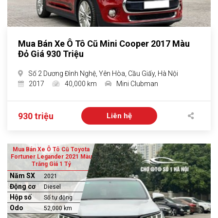
Mua Bán Xe Ô Tô Cũ Mini Cooper 2017 Màu
Đỏ Giá 930 Triệu
Số 2 Dương Đình Nghệ, Yên Hòa, Cầu Giấy, Hà Nội
2017
40,000 km
Mini Clubman
930 triệu
Liên hệ
Mua Bán Xe Ô Tô Cũ Toyota
Fortuner Legander 2021 Màu
Trắng Giá 1 Tỷ
Năm SX
2021
Động cơ
Diesel
Hộp số
Số tự động
Odo
52,000 km