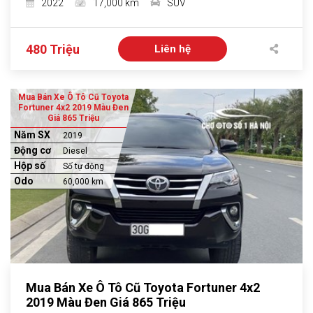
2022
17,000 km
SUV
480 Triệu
Liên hệ
Mua Bán Xe Ô Tô Cũ Toyota
Fortuner 4x2 2019 Màu Đen
Giá 865 Triệu
Năm SX
2019
Động cơ
Diesel
Hộp số
Số tự động
Odo
60,000 km
Mua Bán Xe Ô Tô Cũ Toyota Fortuner 4x2
2019 Màu Đen Giá 865 Triệu