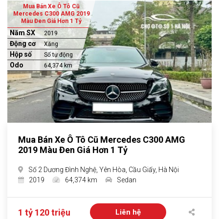
Mua Bán Xe Ô Tô Cũ
Mercedes C300 AMG 2019
Màu Đen Giá Hơn 1 Tỷ
Năm SX
2019
Động cơ
Xăng
Hộp số
Số tự động
Odo
64,374 km
Mua Bán Xe Ô Tô Cũ Mercedes C300 AMG
2019 Màu Đen Giá Hơn 1 Tỷ
Số 2 Dương Đình Nghệ, Yên Hòa, Cầu Giấy, Hà Nội
2019
64,374 km
Sedan
1 tỷ 120 triệu
Liên hệ