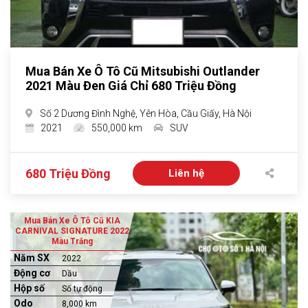
Mua Bán Xe Ô Tô Cũ Mitsubishi Outlander
2021 Màu Đen Giá Chỉ 680 Triệu Đồng
Số 2 Dương Đình Nghệ, Yên Hòa, Cầu Giấy, Hà Nội
2021
550,000 km
SUV
680 Triệu Đồng
Liên hệ
Mua Bán Xe Ô Tô Cũ KIA
CARNIVAL SIGNATURE 2022
Màu Trắng
Năm SX
2022
Động cơ
Dầu
Hộp số
Số tự động
Odo
8,000 km