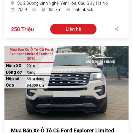
Số 2 Dương Đình Nghệ, Yên Hòa, Cầu Giấy, Hà Nội
2009
150,000 km
hatchback
250 Triệu
Liên hệ
Mua Bán Xe Ô Tô Cũ Ford
Explorer Limited Ecobost
2016
Năm SX
2016
Động cơ
Xăng
Hộp số
Số tự động
Odo
94,000 km
Mua Bán Xe Ô Tô Cũ Ford Explorer Limited