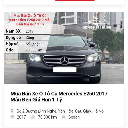
Mua Bán Xe Ô Tô Cũ
Mercedes E250 2017 Màu
Đen Giá Hơn 1 Tỷ
Năm SX
2017
Động cơ
Xăng
Hộp số
Số tự động
Odo
70,000 km
Mua Bán Xe Ô Tô Cũ Mercedes E250 2017
Màu Đen Giá Hơn 1 Tỷ
Số 2 Dương Đình Nghệ, Yên Hòa, Cầu Giấy, Hà Nội
2017
70,000 km
Sedan