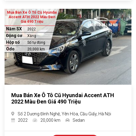
Mua Bán Xe Ô Tô Cũ Hyundai
Accent ATH 2022 Màu Đen
Giá 490 Triệu
Năm SX
2022
Động cơ
Xăng
Hộp số
Số tự động
Odo
20,000 km
Mua Bán Xe Ô Tô Cũ Hyundai Accent ATH
2022 Màu Đen Giá 490 Triệu
Số 2 Dương Đình Nghệ, Yên Hòa, Cầu Giấy, Hà Nội
2022
20,000 km
Sedan