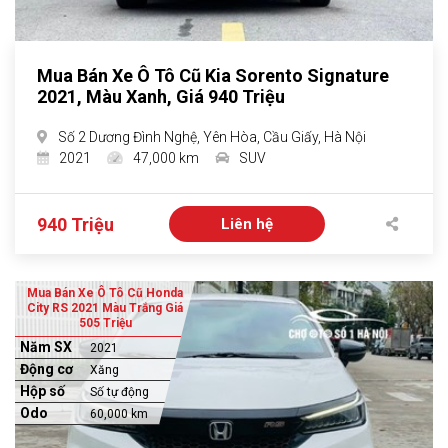
Mua Bán Xe Ô Tô Cũ Kia Sorento Signature
2021, Màu Xanh, Giá 940 Triệu
Số 2 Dương Đình Nghệ, Yên Hòa, Cầu Giấy, Hà Nội
2021
47,000 km
SUV
940 Triệu
Liên hệ
Mua Bán Xe Ô Tô Cũ Honda
City RS 2021 Màu Trắng Giá
505 Triệu
Năm SX
2021
Động cơ
Xăng
Hộp số
Số tự động
Odo
60,000 km