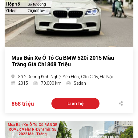
Hộp số
Số tự động
Odo
70,000 km
Mua Bán Xe Ô Tô Cũ BMW 520i 2015 Màu
Trắng Giá Chỉ 868 Triệu
Số 2 Dương Đình Nghệ, Yên Hòa, Cầu Giấy, Hà Nội
2015
70,000 km
Sedan
868 triệu
Liên hệ
Mua Bán Xe Ô Tô Cũ RANGE
ROVER Velar R-Dynamic SE
2022 Màu Trắng