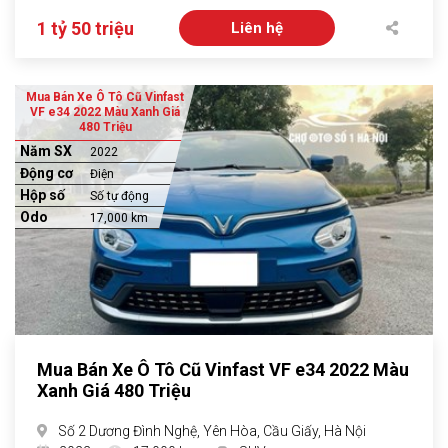
1 tỷ 50 triệu
Liên hệ
Mua Bán Xe Ô Tô Cũ Vinfast
VF e34 2022 Màu Xanh Giá
480 Triệu
Năm SX
2022
Động cơ
Điện
Hộp số
Số tự động
Odo
17,000 km
Mua Bán Xe Ô Tô Cũ Vinfast VF e34 2022 Màu
Xanh Giá 480 Triệu
Số 2 Dương Đình Nghệ, Yên Hòa, Cầu Giấy, Hà Nội