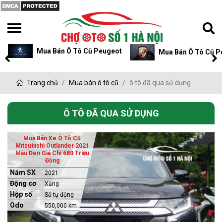
Mua Bán Ô Tô Cũ Peugeot
Mua Bán Ô Tô Cũ P
Trang chủ
Mua bán ô tô cũ
ô tô đã qua sử dụng
Ô TÔ ĐÃ QUA SỬ DỤNG
Mua Bán Xe Ô Tô Cũ
Mitsubishi Outlander 2021
Màu Đen Giá Chỉ 680 Triệu
Đồng
Năm SX
2021
Động cơ
Xăng
Hộp số
Số tự động
Odo
550,000 km