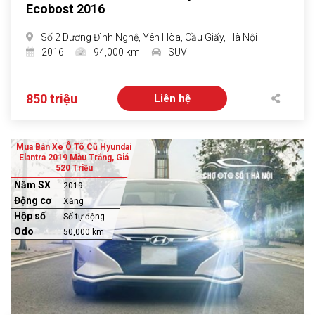
Ecobost 2016
Số 2 Dương Đình Nghệ, Yên Hòa, Cầu Giấy, Hà Nội
2016
94,000 km
SUV
850 triệu
Liên hệ
Mua Bán Xe Ô Tô Cũ Hyundai
Elantra 2019 Màu Trắng, Giá
520 Triệu
Năm SX
2019
Động cơ
Xăng
Hộp số
Số tự động
Odo
50,000 km