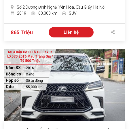
Số 2 Dương Đình Nghệ, Yên Hòa, Cầu Giấy, Hà Nội
2019
60,000 km
SUV
865 Triệu
Liên hệ
Mua Bán Xe Ô Tô Cũ Lexus
LX570 2016 Màu Trắng Giá 4
Tỷ 500 Triệu
Năm SX
2016
Động cơ
Xăng
Hộp số
Số tự động
Odo
55,000 km