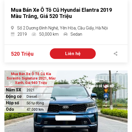
Mua Bán Xe Ô Tô Cũ Hyundai Elantra 2019
Màu Trắng, Giá 520 Triệu
Số 2 Dương Đình Nghệ, Yên Hòa, Cầu Giấy, Hà Nội
2019
50,000 km
Sedan
520 Triệu
Liên hệ
Mua Bán Xe Ô Tô Cũ Kia
Sorento Signature 2021, Màu
Xanh, Giá 940 Triệu
Năm SX
2021
Động cơ
Diesel
Hộp số
Số tự động
Odo
47,000 km