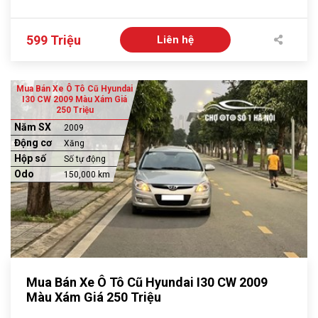
599 Triệu
Liên hệ
Mua Bán Xe Ô Tô Cũ Hyundai
I30 CW 2009 Màu Xám Giá
250 Triệu
Năm SX
2009
Động cơ
Xăng
Hộp số
Số tự động
Odo
150,000 km
Mua Bán Xe Ô Tô Cũ Hyundai I30 CW 2009
Màu Xám Giá 250 Triệu