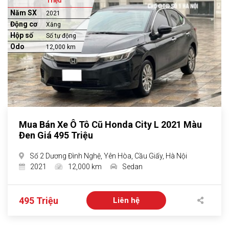
Triệu
Năm SX
2021
Động cơ
Xăng
Hộp số
Số tự động
Odo
12,000 km
Mua Bán Xe Ô Tô Cũ Honda City L 2021 Màu
Đen Giá 495 Triệu
Số 2 Dương Đình Nghệ, Yên Hòa, Cầu Giấy, Hà Nội
2021
12,000 km
Sedan
495 Triệu
Liên hệ