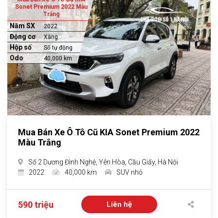
Sonet Premium 2022 Màu
Trắng
Năm SX
2022
Động cơ
Xăng
Hộp số
Số tự động
Odo
40,000 km
Mua Bán Xe Ô Tô Cũ KIA Sonet Premium 2022
Màu Trắng
Số 2 Dương Đình Nghệ, Yên Hòa, Cầu Giấy, Hà Nội
2022
40,000 km
SUV nhỏ
590 triệu
Liên hệ