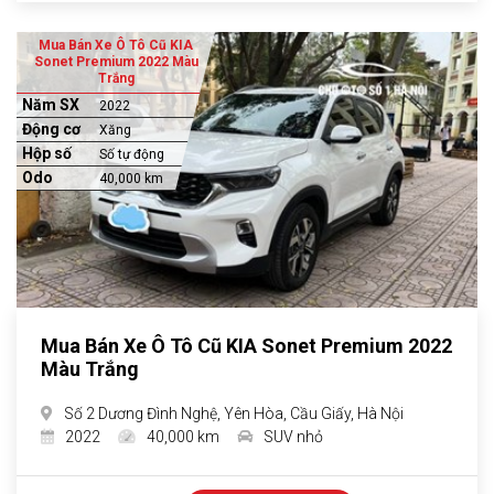
Mua Bán Xe Ô Tô Cũ KIA
Sonet Premium 2022 Màu
Trắng
Năm SX
2022
Động cơ
Xăng
Hộp số
Số tự động
Odo
40,000 km
Mua Bán Xe Ô Tô Cũ KIA Sonet Premium 2022
Màu Trắng
Số 2 Dương Đình Nghệ, Yên Hòa, Cầu Giấy, Hà Nội
2022
40,000 km
SUV nhỏ