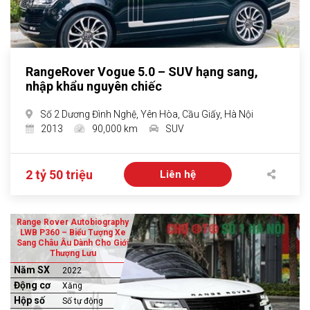
RangeRover Vogue 5.0 – SUV hạng sang,
nhập khẩu nguyên chiếc
Số 2 Dương Đình Nghệ, Yên Hòa, Cầu Giấy, Hà Nội
2013
90,000 km
SUV
2 tỷ 50 triệu
Liên hệ
Range Rover Autobiography
LWB P360 – Biểu Tượng Xe
Sang Châu Âu Dành Cho Giới
Thượng Lưu
Năm SX
2022
Động cơ
Xăng
Hộp số
Số tự động