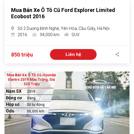
Mua Bán Xe Ô Tô Cũ Ford Explorer Limited
Ecobost 2016
Số 2 Dương Đình Nghệ, Yên Hòa, Cầu Giấy, Hà Nội
2016
94,000 km
SUV
850 triệu
Liên hệ
Mua Bán Xe Ô Tô Cũ Hyundai
Elantra 2019 Màu Trắng, Giá
520 Triệu
Năm SX
2019
Động cơ
Xăng
Hộp số
Số tự động
Odo
50,000 km