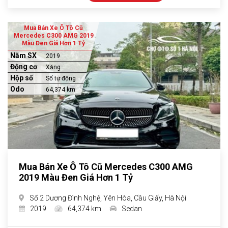
Mua Bán Xe Ô Tô Cũ
Mercedes C300 AMG 2019
Màu Đen Giá Hơn 1 Tỷ
Năm SX
2019
Động cơ
Xăng
Hộp số
Số tự động
Odo
64,374 km
Mua Bán Xe Ô Tô Cũ Mercedes C300 AMG
2019 Màu Đen Giá Hơn 1 Tỷ
Số 2 Dương Đình Nghệ, Yên Hòa, Cầu Giấy, Hà Nội
2019
64,374 km
Sedan