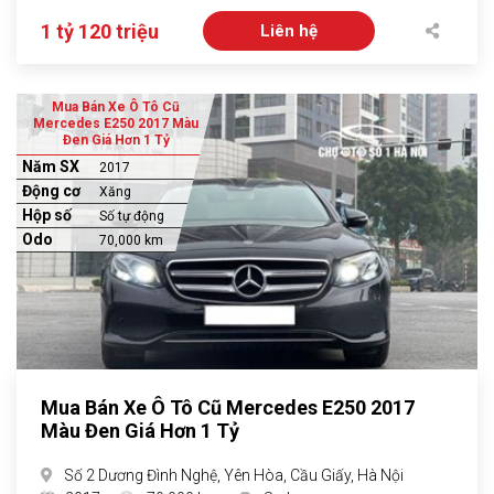
1 tỷ 120 triệu
Liên hệ
Mua Bán Xe Ô Tô Cũ
Mercedes E250 2017 Màu
Đen Giá Hơn 1 Tỷ
Năm SX
2017
Động cơ
Xăng
Hộp số
Số tự động
Odo
70,000 km
Mua Bán Xe Ô Tô Cũ Mercedes E250 2017
Màu Đen Giá Hơn 1 Tỷ
Số 2 Dương Đình Nghệ, Yên Hòa, Cầu Giấy, Hà Nội