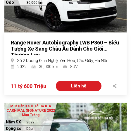
Odo
30,000 km
Range Rover Autobiography LWB P360 – Biểu
Tượng Xe Sang Châu Âu Dành Cho Giới
Thượng Lưu
Số 2 Dương Đình Nghệ, Yên Hòa, Cầu Giấy, Hà Nội
2022
30,000 km
SUV
11 tỷ 600 Triệu
Liên hệ
Mua Bán Xe Ô Tô Cũ KIA
CARNIVAL SIGNATURE 2022
Màu Trắng
Năm SX
2022
Động cơ
Dầu