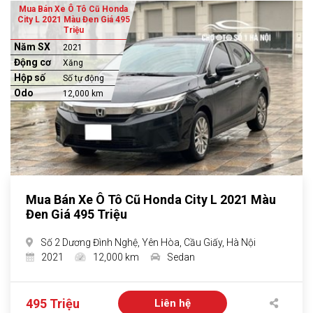
Mua Bán Xe Ô Tô Cũ Honda
City L 2021 Màu Đen Giá 495
Triệu
Năm SX
2021
Động cơ
Xăng
Hộp số
Số tự động
Odo
12,000 km
Mua Bán Xe Ô Tô Cũ Honda City L 2021 Màu
Đen Giá 495 Triệu
Số 2 Dương Đình Nghệ, Yên Hòa, Cầu Giấy, Hà Nội
2021
12,000 km
Sedan
495 Triệu
Liên hệ