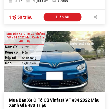
2017
70,000 km
Sedan
1 tỷ 50 triệu
Liên hệ
Mua Bán Xe Ô Tô Cũ Vinfast
VF e34 2022 Màu Xanh Giá
480 Triệu
Năm SX
2022
Động cơ
Điện
Hộp số
Số tự động
Odo
17,000 km
Mua Bán Xe Ô Tô Cũ Vinfast VF e34 2022 Màu
Xanh Giá 480 Triệu