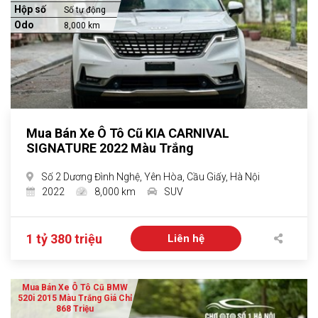
Hộp số
Số tự động
Odo
8,000 km
Mua Bán Xe Ô Tô Cũ KIA CARNIVAL
SIGNATURE 2022 Màu Trắng
Số 2 Dương Đình Nghệ, Yên Hòa, Cầu Giấy, Hà Nội
2022
8,000 km
SUV
1 tỷ 380 triệu
Liên hệ
Mua Bán Xe Ô Tô Cũ BMW
520i 2015 Màu Trắng Giá Chỉ
868 Triệu