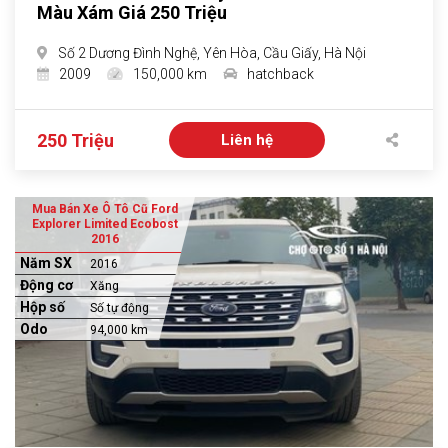
Màu Xám Giá 250 Triệu
Số 2 Dương Đình Nghệ, Yên Hòa, Cầu Giấy, Hà Nội
2009
150,000 km
hatchback
250 Triệu
Liên hệ
Mua Bán Xe Ô Tô Cũ Ford
Explorer Limited Ecobost
2016
Năm SX
2016
Động cơ
Xăng
Hộp số
Số tự động
Odo
94,000 km