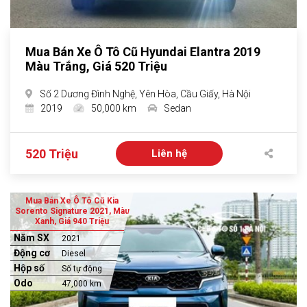
Mua Bán Xe Ô Tô Cũ Hyundai Elantra 2019
Màu Trắng, Giá 520 Triệu
Số 2 Dương Đình Nghệ, Yên Hòa, Cầu Giấy, Hà Nội
2019
50,000 km
Sedan
520 Triệu
Liên hệ
Mua Bán Xe Ô Tô Cũ Kia
Sorento Signature 2021, Màu
Xanh, Giá 940 Triệu
Năm SX
2021
Động cơ
Diesel
Hộp số
Số tự động
Odo
47,000 km