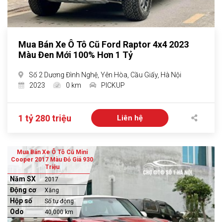
Mua Bán Xe Ô Tô Cũ Ford Raptor 4x4 2023
Màu Đen Mới 100% Hơn 1 Tỷ
Số 2 Dương Đình Nghệ, Yên Hòa, Cầu Giấy, Hà Nội
2023
0 km
PICKUP
1 tỷ 280 triệu
Liên hệ
Mua Bán Xe Ô Tô Cũ Mini
Cooper 2017 Màu Đỏ Giá 930
Triệu
Năm SX
2017
Động cơ
Xăng
Hộp số
Số tự động
Odo
40,000 km