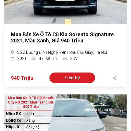
Mua Bán Xe Ô Tô Cũ Kia Sorento Signature
2021, Màu Xanh, Giá 940 Triệu
Số 2 Dương Đình Nghệ, Yên Hòa, Cầu Giấy, Hà Nội
2021
47,000 km
SUV
940 Triệu
Liên hệ
Mua Bán Xe Ô Tô Cũ Honda
City RS 2021 Màu Trắng Giá
505 Triệu
Năm SX
2021
Động cơ
Xăng
Hộp số
Số tự động