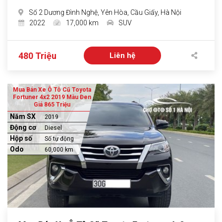
Số 2 Dương Đình Nghệ, Yên Hòa, Cầu Giấy, Hà Nội
2022
17,000 km
SUV
480 Triệu
Liên hệ
Mua Bán Xe Ô Tô Cũ Toyota
Fortuner 4x2 2019 Màu Đen
Giá 865 Triệu
Năm SX
2019
Động cơ
Diesel
Hộp số
Số tự động
Odo
60,000 km