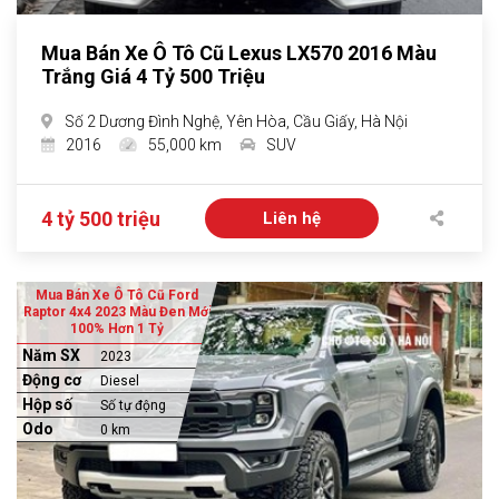
Mua Bán Xe Ô Tô Cũ Lexus LX570 2016 Màu
Trắng Giá 4 Tỷ 500 Triệu
Số 2 Dương Đình Nghệ, Yên Hòa, Cầu Giấy, Hà Nội
2016
55,000 km
SUV
4 tỷ 500 triệu
Liên hệ
Mua Bán Xe Ô Tô Cũ Ford
Raptor 4x4 2023 Màu Đen Mới
100% Hơn 1 Tỷ
Năm SX
2023
Động cơ
Diesel
Hộp số
Số tự động
Odo
0 km