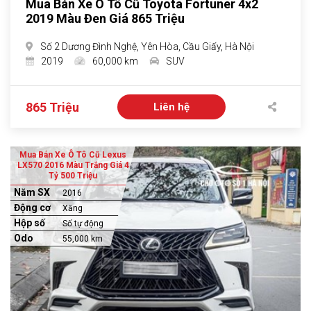
Mua Bán Xe Ô Tô Cũ Toyota Fortuner 4x2
2019 Màu Đen Giá 865 Triệu
Số 2 Dương Đình Nghệ, Yên Hòa, Cầu Giấy, Hà Nội
2019
60,000 km
SUV
865 Triệu
Liên hệ
Mua Bán Xe Ô Tô Cũ Lexus
LX570 2016 Màu Trắng Giá 4
Tỷ 500 Triệu
Năm SX
2016
Động cơ
Xăng
Hộp số
Số tự động
Odo
55,000 km