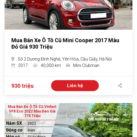
Mua Bán Xe Ô Tô Cũ Mini Cooper 2017 Màu
Đỏ Giá 930 Triệu
Số 2 Dương Đình Nghệ, Yên Hòa, Cầu Giấy, Hà Nội
2017
40,000 km
Mini Clubman
930 triệu
Liên hệ
Mua Bán Xe Ô Tô Cũ Vinfast
VF8 Eco 2022 Màu Đen Giá
775 Triệu
Năm SX
2022
Động cơ
Điện
Hộp số