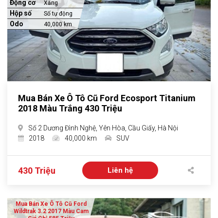
Động cơ
Xăng
Hộp số
Số tự động
Odo
40,000 km
Mua Bán Xe Ô Tô Cũ Ford Ecosport Titanium
2018 Màu Trắng 430 Triệu
Số 2 Dương Đình Nghệ, Yên Hòa, Cầu Giấy, Hà Nội
2018
40,000 km
SUV
430 Triệu
Liên hệ
Mua Bán Xe Ô Tô Cũ Ford
Wildtrak 3.2 2017 Màu Cam