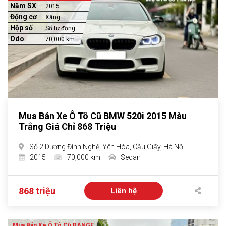
Năm SX
2015
Động cơ
Xăng
Hộp số
Số tự động
Odo
70,000 km
Mua Bán Xe Ô Tô Cũ BMW 520i 2015 Màu
Trắng Giá Chỉ 868 Triệu
Số 2 Dương Đình Nghệ, Yên Hòa, Cầu Giấy, Hà Nội
2015
70,000 km
Sedan
868 triệu
Liên hệ
Mua Bán Xe Ô Tô Cũ RANGE