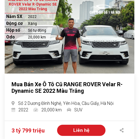
ROVER Velar R-Dynamic SE
2022 Màu Trắng
Năm SX
2022
Động cơ
Xăng
Hộp số
Số tự động
Odo
20,000 km
Mua Bán Xe Ô Tô Cũ RANGE ROVER Velar R-
Dynamic SE 2022 Màu Trắng
Số 2 Dương Đình Nghệ, Yên Hòa, Cầu Giấy, Hà Nội
2022
20,000 km
SUV
3 tỷ 799 triệu
Liên hệ