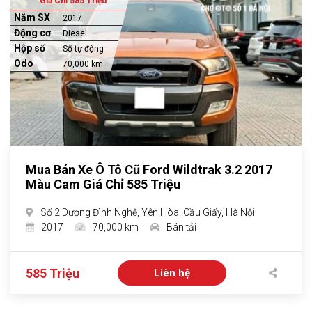
Giá Chỉ 585 Triệu
Năm SX
2017
Động cơ
Diesel
Hộp số
Số tự động
Odo
70,000 km
Mua Bán Xe Ô Tô Cũ Ford Wildtrak 3.2 2017
Màu Cam Giá Chỉ 585 Triệu
Số 2 Dương Đình Nghệ, Yên Hòa, Cầu Giấy, Hà Nội
2017
70,000 km
Bán tải
585 Triệu
Liên hệ