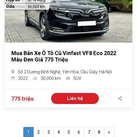
Số tự động
Odo
30,000 km
Mua Bán Xe Ô Tô Cũ Vinfast VF8 Eco 2022
Màu Đen Giá 775 Triệu
Số 2 Dương Đình Nghệ, Yên Hòa, Cầu Giấy, Hà Nội
2022
30,000 km
SUV
775 triệu
Liên hệ
1
2
3
4
5
6
7
8
»