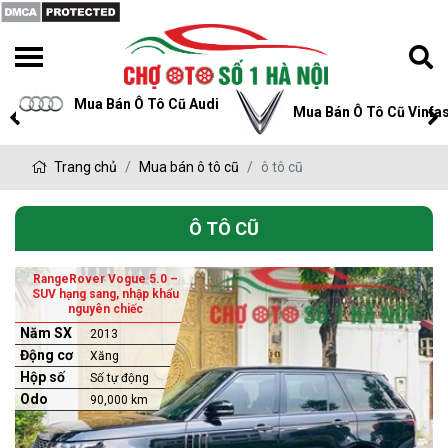
Mua Bán Ô Tô Cũ Audi
Mua Bán Ô Tô Cũ Vinfas
Trang chủ
Mua bán ô tô cũ
ô tô cũ
Ô TÔ CŨ
RangeRover Vogue 5.0 –
SUV hạng sang, nhập khẩu
nguyên chiếc
Năm SX
2013
Động cơ
Xăng
Hộp số
Số tự động
Odo
90,000 km