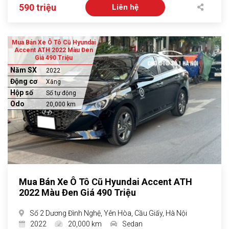
590 triệu
Liên hệ
Mua Bán Xe Ô Tô Cũ Hyundai
Accent ATH 2022 Màu Đen
Giá 490 Triệu
Năm SX
2022
Động cơ
Xăng
Hộp số
Số tự động
Odo
20,000 km
Mua Bán Xe Ô Tô Cũ Hyundai Accent ATH
2022 Màu Đen Giá 490 Triệu
Số 2 Dương Đình Nghệ, Yên Hòa, Cầu Giấy, Hà Nội
2022
20,000 km
Sedan