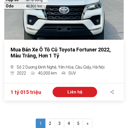
Số tự động
Odo
40,000 km
Mua Bán Xe Ô Tô Cũ Toyota Fortuner 2022,
Màu Trắng, Hơn 1 Tỷ
Số 2 Dương Đình Nghệ, Yên Hòa, Cầu Giấy, Hà Nội
2022
40,000 km
SUV
1 tỷ 015 triệu
Liên hệ
1
2
3
4
5
»