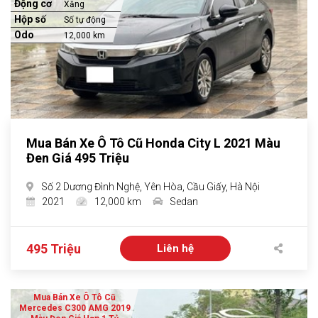
Động cơ
Xăng
Hộp số
Số tự động
Odo
12,000 km
Mua Bán Xe Ô Tô Cũ Honda City L 2021 Màu
Đen Giá 495 Triệu
Số 2 Dương Đình Nghệ, Yên Hòa, Cầu Giấy, Hà Nội
2021
12,000 km
Sedan
495 Triệu
Liên hệ
Mua Bán Xe Ô Tô Cũ
Mercedes C300 AMG 2019