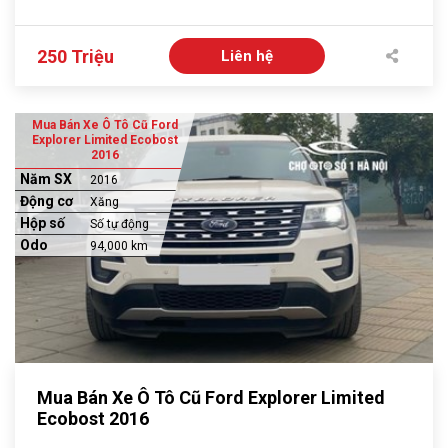
250 Triệu
Liên hệ
Mua Bán Xe Ô Tô Cũ Ford
Explorer Limited Ecobost
2016
Năm SX
2016
Động cơ
Xăng
Hộp số
Số tự động
Odo
94,000 km
Mua Bán Xe Ô Tô Cũ Ford Explorer Limited
Ecobost 2016