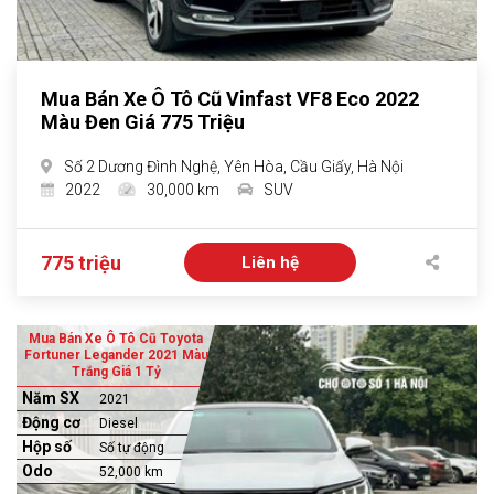
Mua Bán Xe Ô Tô Cũ Vinfast VF8 Eco 2022
Màu Đen Giá 775 Triệu
Số 2 Dương Đình Nghệ, Yên Hòa, Cầu Giấy, Hà Nội
2022
30,000 km
SUV
775 triệu
Liên hệ
Mua Bán Xe Ô Tô Cũ Toyota
Fortuner Legander 2021 Màu
Trắng Giá 1 Tỷ
Năm SX
2021
Động cơ
Diesel
Hộp số
Số tự động
Odo
52,000 km