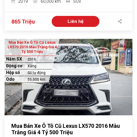
2019
60,000 km
SUV
865 Triệu
Liên hệ
Mua Bán Xe Ô Tô Cũ Lexus
LX570 2016 Màu Trắng Giá 4
Tỷ 500 Triệu
Năm SX
2016
Động cơ
Xăng
Hộp số
Số tự động
Odo
55,000 km
Mua Bán Xe Ô Tô Cũ Lexus LX570 2016 Màu
Trắng Giá 4 Tỷ 500 Triệu