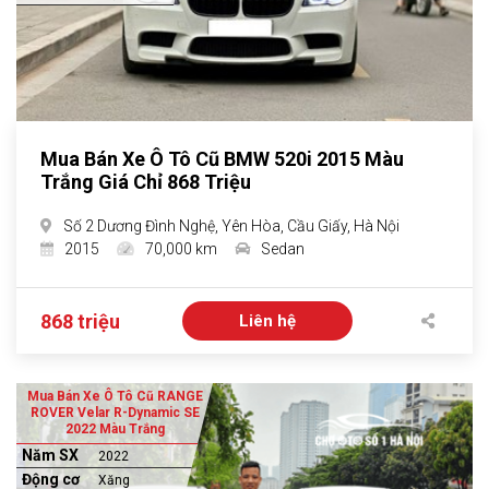
Mua Bán Xe Ô Tô Cũ BMW 520i 2015 Màu
Trắng Giá Chỉ 868 Triệu
Số 2 Dương Đình Nghệ, Yên Hòa, Cầu Giấy, Hà Nội
2015
70,000 km
Sedan
868 triệu
Liên hệ
Mua Bán Xe Ô Tô Cũ RANGE
ROVER Velar R-Dynamic SE
2022 Màu Trắng
Năm SX
2022
Động cơ
Xăng