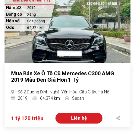
Màu Đen Giá Hơn 1 Tỷ
Năm SX
2019
Động cơ
Xăng
Hộp số
Số tự động
Odo
64,374 km
Mua Bán Xe Ô Tô Cũ Mercedes C300 AMG
2019 Màu Đen Giá Hơn 1 Tỷ
Số 2 Dương Đình Nghệ, Yên Hòa, Cầu Giấy, Hà Nội
2019
64,374 km
Sedan
1 tỷ 120 triệu
Liên hệ