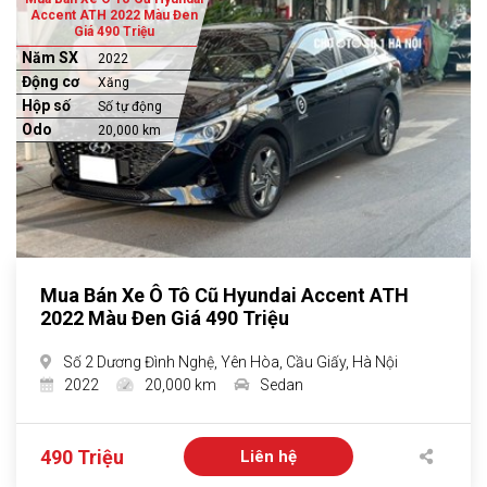
Accent ATH 2022 Màu Đen
Giá 490 Triệu
Năm SX
2022
Động cơ
Xăng
Hộp số
Số tự động
Odo
20,000 km
Mua Bán Xe Ô Tô Cũ Hyundai Accent ATH
2022 Màu Đen Giá 490 Triệu
Số 2 Dương Đình Nghệ, Yên Hòa, Cầu Giấy, Hà Nội
2022
20,000 km
Sedan
490 Triệu
Liên hệ