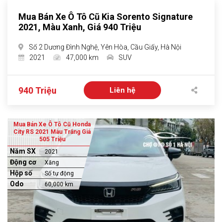
Mua Bán Xe Ô Tô Cũ Kia Sorento Signature
2021, Màu Xanh, Giá 940 Triệu
Số 2 Dương Đình Nghệ, Yên Hòa, Cầu Giấy, Hà Nội
2021
47,000 km
SUV
940 Triệu
Liên hệ
Mua Bán Xe Ô Tô Cũ Honda
City RS 2021 Màu Trắng Giá
505 Triệu
Năm SX
2021
Động cơ
Xăng
Hộp số
Số tự động
Odo
60,000 km