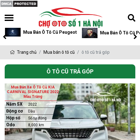
Mua Bán Ô Tô Cũ Peugeot
Mua Bán Ô Tô Cũ P
Trang chủ
Mua bán ô tô cũ
ô tô cũ trả góp
Ô TÔ CŨ TRẢ GÓP
Mua Bán Xe Ô Tô Cũ KIA
CARNIVAL SIGNATURE 2022
Màu Trắng
Năm SX
2022
Động cơ
Dầu
Hộp số
Số tự động
Odo
8,000 km