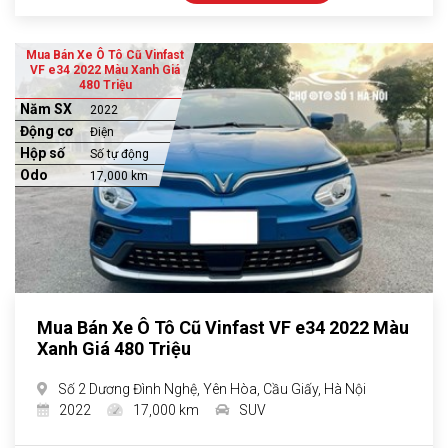
Mua Bán Xe Ô Tô Cũ Vinfast
VF e34 2022 Màu Xanh Giá
480 Triệu
Năm SX
2022
Động cơ
Điện
Hộp số
Số tự động
Odo
17,000 km
Mua Bán Xe Ô Tô Cũ Vinfast VF e34 2022 Màu
Xanh Giá 480 Triệu
Số 2 Dương Đình Nghệ, Yên Hòa, Cầu Giấy, Hà Nội
2022
17,000 km
SUV