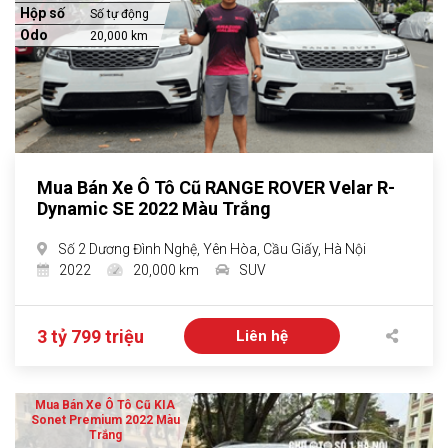
Hộp số
Số tự động
Odo
20,000 km
Mua Bán Xe Ô Tô Cũ RANGE ROVER Velar R-
Dynamic SE 2022 Màu Trắng
Số 2 Dương Đình Nghệ, Yên Hòa, Cầu Giấy, Hà Nội
2022
20,000 km
SUV
3 tỷ 799 triệu
Liên hệ
Mua Bán Xe Ô Tô Cũ KIA
Sonet Premium 2022 Màu
Trắng