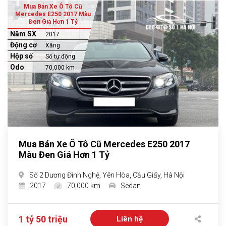
Mua Bán Xe Ô Tô Cũ
Mercedes E250 2017 Màu
Đen Giá Hơn 1 Tỷ
Năm SX
2017
Động cơ
Xăng
Hộp số
Số tự động
Odo
70,000 km
Mua Bán Xe Ô Tô Cũ Mercedes E250 2017
Màu Đen Giá Hơn 1 Tỷ
Số 2 Dương Đình Nghệ, Yên Hòa, Cầu Giấy, Hà Nội
2017
70,000 km
Sedan
1 tỷ 50 triệu
Liên hệ