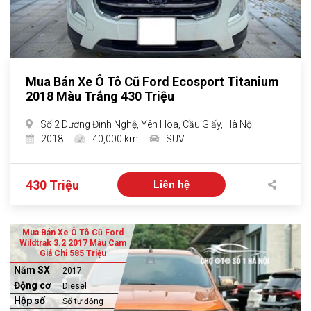
Mua Bán Xe Ô Tô Cũ Ford Ecosport Titanium
2018 Màu Trắng 430 Triệu
Số 2 Dương Đình Nghệ, Yên Hòa, Cầu Giấy, Hà Nội
2018
40,000 km
SUV
430 Triệu
Liên hệ
Mua Bán Xe Ô Tô Cũ Ford
Wildtrak 3.2 2017 Màu Cam
Giá Chỉ 585 Triệu
Năm SX
2017
Động cơ
Diesel
Hộp số
Số tự động