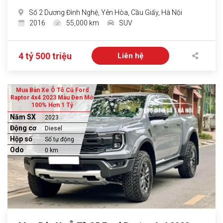
Số 2 Dương Đình Nghệ, Yên Hòa, Cầu Giấy, Hà Nội
2016
55,000 km
SUV
4 tỷ 500 triệu
Liên hệ
Mua Bán Xe Ô Tô Cũ Ford
Raptor 4x4 2023 Màu Đen Mới
100% Hơn 1 Tỷ
Năm SX
2023
Động cơ
Diesel
Hộp số
Số tự động
Odo
0 km