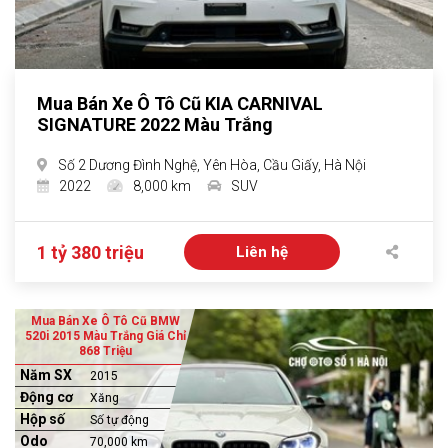
Mua Bán Xe Ô Tô Cũ KIA CARNIVAL
SIGNATURE 2022 Màu Trắng
Số 2 Dương Đình Nghệ, Yên Hòa, Cầu Giấy, Hà Nội
2022
8,000 km
SUV
1 tỷ 380 triệu
Liên hệ
Mua Bán Xe Ô Tô Cũ BMW
520i 2015 Màu Trắng Giá Chỉ
868 Triệu
Năm SX
2015
Động cơ
Xăng
Hộp số
Số tự động
Odo
70,000 km