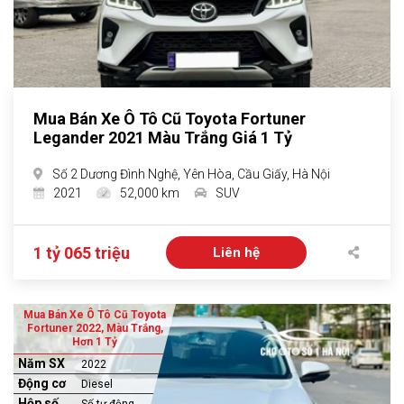
Mua Bán Xe Ô Tô Cũ Toyota Fortuner
Legander 2021 Màu Trắng Giá 1 Tỷ
Số 2 Dương Đình Nghệ, Yên Hòa, Cầu Giấy, Hà Nội
2021
52,000 km
SUV
1 tỷ 065 triệu
Liên hệ
Mua Bán Xe Ô Tô Cũ Toyota
Fortuner 2022, Màu Trắng,
Hơn 1 Tỷ
Năm SX
2022
Động cơ
Diesel
Hộp số