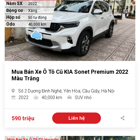
Năm SX
2022
Động cơ
Xăng
Hộp số
Số tự động
Odo
40,000 km
Mua Bán Xe Ô Tô Cũ KIA Sonet Premium 2022
Màu Trắng
Số 2 Dương Đình Nghệ, Yên Hòa, Cầu Giấy, Hà Nội
2022
40,000 km
SUV nhỏ
590 triệu
Liên hệ
Mua Bán Xe Ô Tô Cũ Hyundai