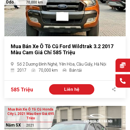
Odo
70,000 km
Mua Bán Xe Ô Tô Cũ Ford Wildtrak 3.2 2017
Màu Cam Giá Chỉ 585 Triệu
Số 2 Dương Đình Nghệ, Yên Hòa, Cầu Giấy, Hà Nội
2017
70,000 km
Bán tải
585 Triệu
Liên hệ
Mua Bán Xe Ô Tô Cũ Honda
City L 2021 Màu Đen Giá 495
Triệu
Năm SX
2021