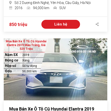
Số 2 Dương Đình Nghệ, Yên Hòa, Cầu Giấy, Hà Nội
2016
94,000 km
SUV
850 triệu
Liên hệ
Mua Bán Xe Ô Tô Cũ Hyundai
Elantra 2019 Màu Trắng, Giá
520 Triệu
Năm SX
2019
Động cơ
Xăng
Hộp số
Số tự động
Odo
50,000 km
Mua Bán Xe Ô Tô Cũ Hyundai Elantra 2019