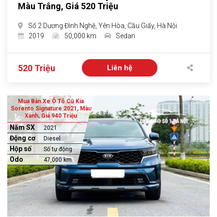
Màu Trắng, Giá 520 Triệu
Số 2 Dương Đình Nghệ, Yên Hòa, Cầu Giấy, Hà Nội
2019
50,000 km
Sedan
520 Triệu
Liên hệ
Mua Bán Xe Ô Tô Cũ Kia
Sorento Signature 2021, Màu
Xanh, Giá 940 Triệu
Năm SX
2021
Động cơ
Diesel
Hộp số
Số tự động
Odo
47,000 km