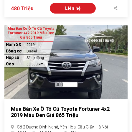
480 Triệu
Liên hệ
Mua Bán Xe Ô Tô Cũ Toyota
Fortuner 4x2 2019 Màu Đen
Giá 865 Triệu
Năm SX
2019
Động cơ
Diesel
Hộp số
Số tự động
Odo
60,000 km
Mua Bán Xe Ô Tô Cũ Toyota Fortuner 4x2
2019 Màu Đen Giá 865 Triệu
Số 2 Dương Đình Nghệ, Yên Hòa, Cầu Giấy, Hà Nội