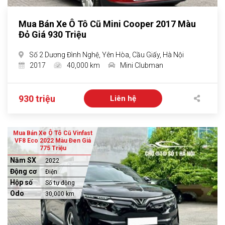
Mua Bán Xe Ô Tô Cũ Mini Cooper 2017 Màu
Đỏ Giá 930 Triệu
Số 2 Dương Đình Nghệ, Yên Hòa, Cầu Giấy, Hà Nội
2017
40,000 km
Mini Clubman
930 triệu
Liên hệ
Mua Bán Xe Ô Tô Cũ Vinfast
VF8 Eco 2022 Màu Đen Giá
775 Triệu
Năm SX
2022
Động cơ
Điện
Hộp số
Số tự động
Odo
30,000 km