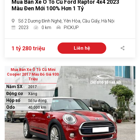
Mua Bán Xe Ô Tô Cũ Ford Raptor 4x4 2023
Màu Đen Mới 100% Hơn 1 Tỷ
Số 2 Dương Đình Nghệ, Yên Hòa, Cầu Giấy, Hà Nội
2023
0 km
PICKUP
1 tỷ 280 triệu
Liên hệ
Mua Bán Xe Ô Tô Cũ Mini
Cooper 2017 Màu Đỏ Giá 930
Triệu
Năm SX
2017
Động cơ
Xăng
Hộp số
Số tự động
Odo
40,000 km