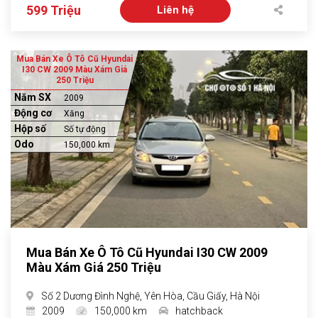
599 Triệu
Liên hệ
Mua Bán Xe Ô Tô Cũ Hyundai
I30 CW 2009 Màu Xám Giá
250 Triệu
Năm SX
2009
Động cơ
Xăng
Hộp số
Số tự động
Odo
150,000 km
Mua Bán Xe Ô Tô Cũ Hyundai I30 CW 2009
Màu Xám Giá 250 Triệu
Số 2 Dương Đình Nghệ, Yên Hòa, Cầu Giấy, Hà Nội
2009
150,000 km
hatchback