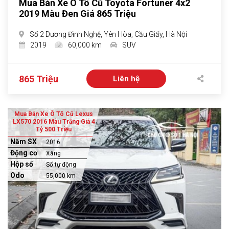
Mua Bán Xe Ô Tô Cũ Toyota Fortuner 4x2
2019 Màu Đen Giá 865 Triệu
Số 2 Dương Đình Nghệ, Yên Hòa, Cầu Giấy, Hà Nội
2019
60,000 km
SUV
865 Triệu
Liên hệ
Mua Bán Xe Ô Tô Cũ Lexus
LX570 2016 Màu Trắng Giá 4
Tỷ 500 Triệu
Năm SX
2016
Động cơ
Xăng
Hộp số
Số tự động
Odo
55,000 km