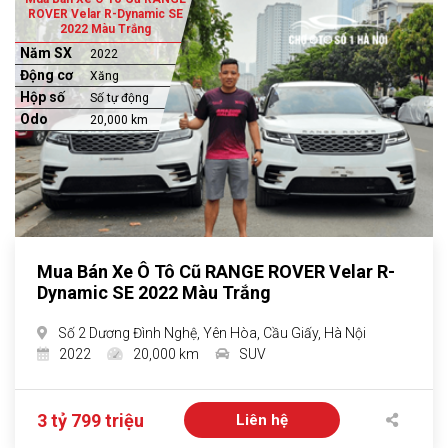
ROVER Velar R-Dynamic SE
2022 Màu Trắng
Năm SX
2022
Động cơ
Xăng
Hộp số
Số tự động
Odo
20,000 km
Mua Bán Xe Ô Tô Cũ RANGE ROVER Velar R-
Dynamic SE 2022 Màu Trắng
Số 2 Dương Đình Nghệ, Yên Hòa, Cầu Giấy, Hà Nội
2022
20,000 km
SUV
3 tỷ 799 triệu
Liên hệ