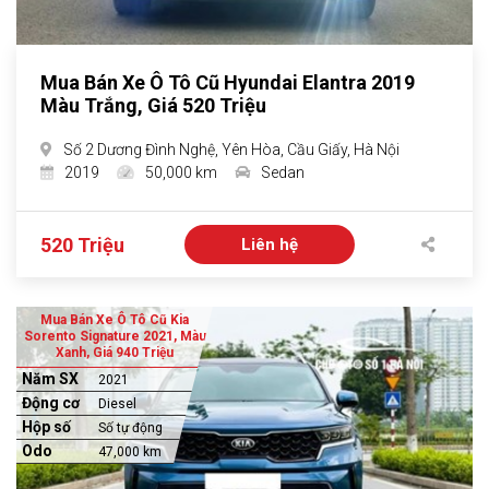
Mua Bán Xe Ô Tô Cũ Hyundai Elantra 2019
Màu Trắng, Giá 520 Triệu
Số 2 Dương Đình Nghệ, Yên Hòa, Cầu Giấy, Hà Nội
2019
50,000 km
Sedan
520 Triệu
Liên hệ
Mua Bán Xe Ô Tô Cũ Kia
Sorento Signature 2021, Màu
Xanh, Giá 940 Triệu
Năm SX
2021
Động cơ
Diesel
Hộp số
Số tự động
Odo
47,000 km