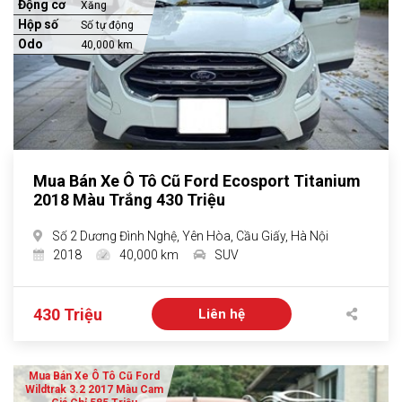
Động cơ
Xăng
Hộp số
Số tự động
Odo
40,000 km
Mua Bán Xe Ô Tô Cũ Ford Ecosport Titanium
2018 Màu Trắng 430 Triệu
Số 2 Dương Đình Nghệ, Yên Hòa, Cầu Giấy, Hà Nội
2018
40,000 km
SUV
430 Triệu
Liên hệ
Mua Bán Xe Ô Tô Cũ Ford
Wildtrak 3.2 2017 Màu Cam