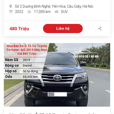
Số 2 Dương Đình Nghệ, Yên Hòa, Cầu Giấy, Hà Nội
2022
17,000 km
SUV
480 Triệu
Liên hệ
Mua Bán Xe Ô Tô Cũ Toyota
Fortuner 4x2 2019 Màu Đen
Giá 865 Triệu
Năm SX
2019
Động cơ
Diesel
Hộp số
Số tự động
Odo
60,000 km