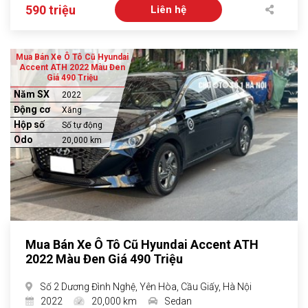
590 triệu
Liên hệ
Mua Bán Xe Ô Tô Cũ Hyundai
Accent ATH 2022 Màu Đen
Giá 490 Triệu
Năm SX
2022
Động cơ
Xăng
Hộp số
Số tự động
Odo
20,000 km
Mua Bán Xe Ô Tô Cũ Hyundai Accent ATH
2022 Màu Đen Giá 490 Triệu
Số 2 Dương Đình Nghệ, Yên Hòa, Cầu Giấy, Hà Nội
2022
20,000 km
Sedan