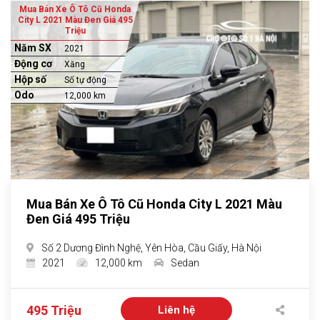
Mua Bán Xe Ô Tô Cũ Honda
City L 2021 Màu Đen Giá 495
Triệu
Năm SX
2021
Động cơ
Xăng
Hộp số
Số tự động
Odo
12,000 km
Mua Bán Xe Ô Tô Cũ Honda City L 2021 Màu
Đen Giá 495 Triệu
Số 2 Dương Đình Nghệ, Yên Hòa, Cầu Giấy, Hà Nội
2021
12,000 km
Sedan
495 Triệu
Liên hệ