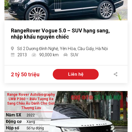
RangeRover Vogue 5.0 – SUV hạng sang,
nhập khẩu nguyên chiếc
Số 2 Dương Đình Nghệ, Yên Hòa, Cầu Giấy, Hà Nội
2013
90,000 km
SUV
2 tỷ 50 triệu
Liên hệ
Range Rover Autobiography
LWB P360 – Biểu Tượng Xe
Sang Châu Âu Dành Cho Giới
Thượng Lưu
Năm SX
2022
Động cơ
Xăng
Hộp số
Số tự động