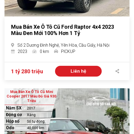
Mua Bán Xe Ô Tô Cũ Ford Raptor 4x4 2023
Màu Đen Mới 100% Hơn 1 Tỷ
Số 2 Dương Đình Nghệ, Yên Hòa, Cầu Giấy, Hà Nội
2023
0 km
PICKUP
1 tỷ 280 triệu
Liên hệ
Mua Bán Xe Ô Tô Cũ Mini
Cooper 2017 Màu Đỏ Giá 930
Triệu
Năm SX
2017
Động cơ
Xăng
Hộp số
Số tự động
Odo
40,000 km