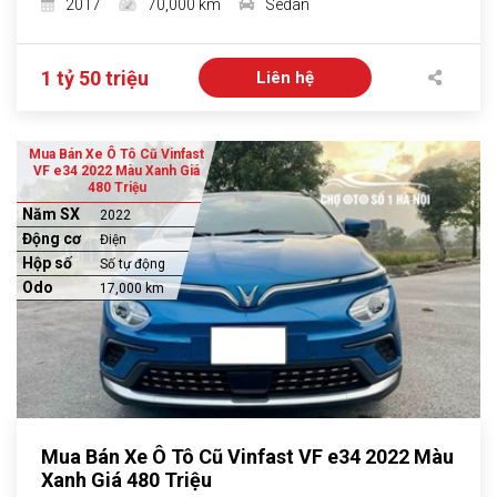
2017
70,000 km
Sedan
1 tỷ 50 triệu
Liên hệ
Mua Bán Xe Ô Tô Cũ Vinfast
VF e34 2022 Màu Xanh Giá
480 Triệu
Năm SX
2022
Động cơ
Điện
Hộp số
Số tự động
Odo
17,000 km
Mua Bán Xe Ô Tô Cũ Vinfast VF e34 2022 Màu
Xanh Giá 480 Triệu