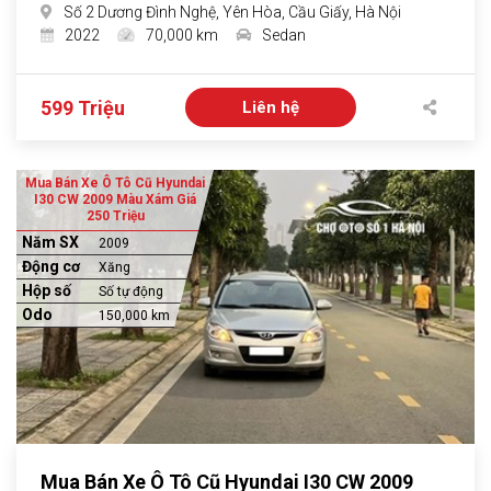
Số 2 Dương Đình Nghệ, Yên Hòa, Cầu Giấy, Hà Nội
2022
70,000 km
Sedan
599 Triệu
Liên hệ
Mua Bán Xe Ô Tô Cũ Hyundai
I30 CW 2009 Màu Xám Giá
250 Triệu
Năm SX
2009
Động cơ
Xăng
Hộp số
Số tự động
Odo
150,000 km
Mua Bán Xe Ô Tô Cũ Hyundai I30 CW 2009