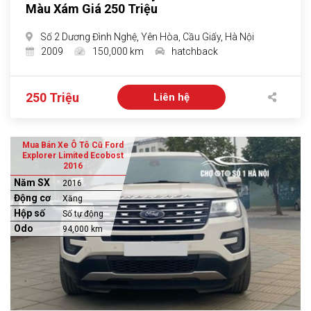
Màu Xám Giá 250 Triệu
Số 2 Dương Đình Nghệ, Yên Hòa, Cầu Giấy, Hà Nội
2009
150,000 km
hatchback
250 Triệu
Liên hệ
Mua Bán Xe Ô Tô Cũ Ford
Explorer Limited Ecobost
2016
Năm SX
2016
Động cơ
Xăng
Hộp số
Số tự động
Odo
94,000 km