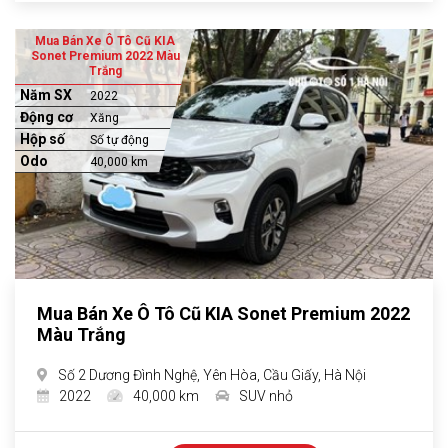
Mua Bán Xe Ô Tô Cũ KIA
Sonet Premium 2022 Màu
Trắng
Năm SX
2022
Động cơ
Xăng
Hộp số
Số tự động
Odo
40,000 km
Mua Bán Xe Ô Tô Cũ KIA Sonet Premium 2022
Màu Trắng
Số 2 Dương Đình Nghệ, Yên Hòa, Cầu Giấy, Hà Nội
2022
40,000 km
SUV nhỏ