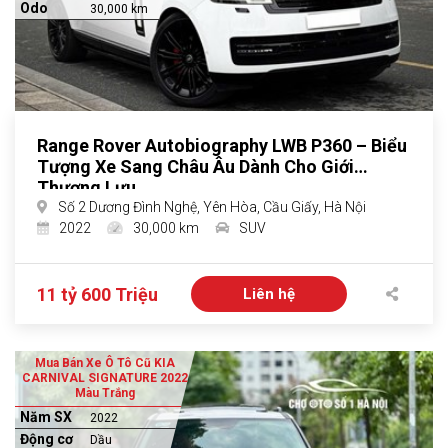
Odo
30,000 km
Range Rover Autobiography LWB P360 – Biểu
Tượng Xe Sang Châu Âu Dành Cho Giới
Thượng Lưu
Số 2 Dương Đình Nghệ, Yên Hòa, Cầu Giấy, Hà Nội
2022
30,000 km
SUV
11 tỷ 600 Triệu
Liên hệ
Mua Bán Xe Ô Tô Cũ KIA
CARNIVAL SIGNATURE 2022
Màu Trắng
Năm SX
2022
Động cơ
Dầu