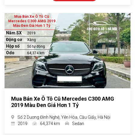
Mua Bán Xe Ô Tô Cũ
Mercedes C300 AMG 2019
Màu Đen Giá Hơn 1 Tỷ
Năm SX
2019
Động cơ
Xăng
Hộp số
Số tự động
Odo
64,374 km
Mua Bán Xe Ô Tô Cũ Mercedes C300 AMG
2019 Màu Đen Giá Hơn 1 Tỷ
Số 2 Dương Đình Nghệ, Yên Hòa, Cầu Giấy, Hà Nội
2019
64,374 km
Sedan