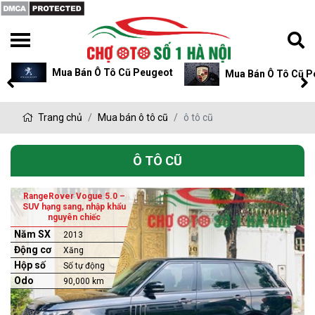
Mua Bán Ô Tô Cũ Peugeot
Mua Bán Ô Tô Cũ P
Trang chủ
Mua bán ô tô cũ
ô tô cũ
Ô TÔ CŨ
RangeRover Vogue 5.0 –
SUV hạng sang, nhập khẩu
nguyên chiếc
Năm SX
2013
Động cơ
Xăng
Hộp số
Số tự động
Odo
90,000 km