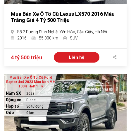
Mua Bán Xe Ô Tô Cũ Lexus LX570 2016 Màu
Trắng Giá 4 Tỷ 500 Triệu
Số 2 Dương Đình Nghệ, Yên Hòa, Cầu Giấy, Hà Nội
2016
55,000 km
SUV
4 tỷ 500 triệu
Liên hệ
Mua Bán Xe Ô Tô Cũ Ford
Raptor 4x4 2023 Màu Đen Mới
100% Hơn 1 Tỷ
Năm SX
2023
Động cơ
Diesel
Hộp số
Số tự động
Odo
0 km