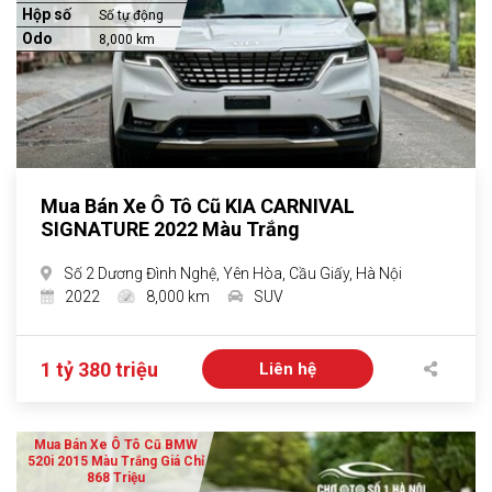
Hộp số
Số tự động
Odo
8,000 km
Mua Bán Xe Ô Tô Cũ KIA CARNIVAL
SIGNATURE 2022 Màu Trắng
Số 2 Dương Đình Nghệ, Yên Hòa, Cầu Giấy, Hà Nội
2022
8,000 km
SUV
1 tỷ 380 triệu
Liên hệ
Mua Bán Xe Ô Tô Cũ BMW
520i 2015 Màu Trắng Giá Chỉ
868 Triệu