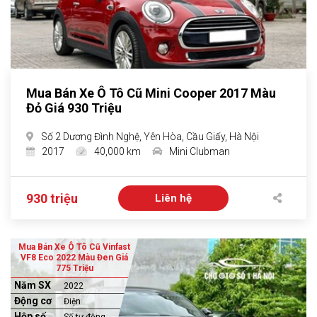
Mua Bán Xe Ô Tô Cũ Mini Cooper 2017 Màu
Đỏ Giá 930 Triệu
Số 2 Dương Đình Nghệ, Yên Hòa, Cầu Giấy, Hà Nội
2017
40,000 km
Mini Clubman
930 triệu
Liên hệ
Mua Bán Xe Ô Tô Cũ Vinfast
VF8 Eco 2022 Màu Đen Giá
775 Triệu
Năm SX
2022
Động cơ
Điện
Hộp số