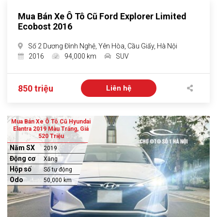
Mua Bán Xe Ô Tô Cũ Ford Explorer Limited
Ecobost 2016
Số 2 Dương Đình Nghệ, Yên Hòa, Cầu Giấy, Hà Nội
2016
94,000 km
SUV
850 triệu
Liên hệ
Mua Bán Xe Ô Tô Cũ Hyundai
Elantra 2019 Màu Trắng, Giá
520 Triệu
Năm SX
2019
Động cơ
Xăng
Hộp số
Số tự động
Odo
50,000 km