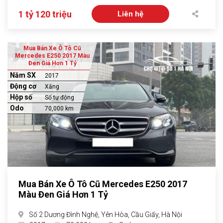
1 tỷ 120 triệu
Liên hệ
Mua Bán Xe Ô Tô Cũ
Mercedes E250 2017 Màu
Đen Giá Hơn 1 Tỷ
Năm SX
2017
Động cơ
Xăng
Hộp số
Số tự động
Odo
70,000 km
Mua Bán Xe Ô Tô Cũ Mercedes E250 2017
Màu Đen Giá Hơn 1 Tỷ
Số 2 Dương Đình Nghệ, Yên Hòa, Cầu Giấy, Hà Nội