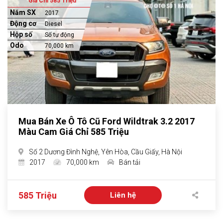
Giá Chỉ 585 Triệu
Năm SX
2017
Động cơ
Diesel
Hộp số
Số tự động
Odo
70,000 km
Mua Bán Xe Ô Tô Cũ Ford Wildtrak 3.2 2017
Màu Cam Giá Chỉ 585 Triệu
Số 2 Dương Đình Nghệ, Yên Hòa, Cầu Giấy, Hà Nội
2017
70,000 km
Bán tải
585 Triệu
Liên hệ