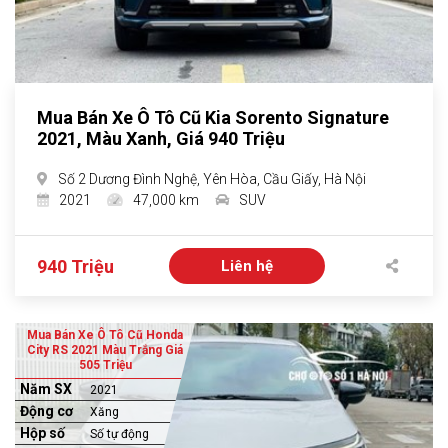
Mua Bán Xe Ô Tô Cũ Kia Sorento Signature
2021, Màu Xanh, Giá 940 Triệu
Số 2 Dương Đình Nghệ, Yên Hòa, Cầu Giấy, Hà Nội
2021
47,000 km
SUV
940 Triệu
Liên hệ
Mua Bán Xe Ô Tô Cũ Honda
City RS 2021 Màu Trắng Giá
505 Triệu
Năm SX
2021
Động cơ
Xăng
Hộp số
Số tự động