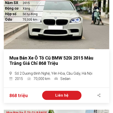
Năm SX
2015
Động cơ
Xăng
Hộp số
Số tự động
Odo
70,000 km
Mua Bán Xe Ô Tô Cũ BMW 520i 2015 Màu
Trắng Giá Chỉ 868 Triệu
Số 2 Dương Đình Nghệ, Yên Hòa, Cầu Giấy, Hà Nội
2015
70,000 km
Sedan
868 triệu
Liên hệ
Mua Bán Xe Ô Tô Cũ RANGE