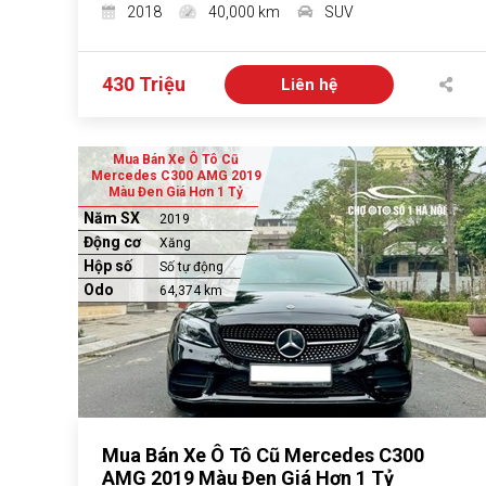
2018
40,000 km
SUV
430 Triệu
Liên hệ
Mua Bán Xe Ô Tô Cũ
Mercedes C300 AMG 2019
Màu Đen Giá Hơn 1 Tỷ
Năm SX
2019
Động cơ
Xăng
Hộp số
Số tự động
Odo
64,374 km
Mua Bán Xe Ô Tô Cũ Mercedes C300
AMG 2019 Màu Đen Giá Hơn 1 Tỷ