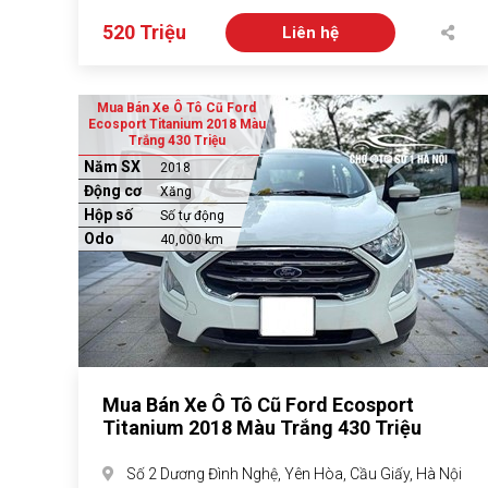
520 Triệu
Liên hệ
Mua Bán Xe Ô Tô Cũ Ford
Ecosport Titanium 2018 Màu
Trắng 430 Triệu
Năm SX
2018
Động cơ
Xăng
Hộp số
Số tự động
Odo
40,000 km
Mua Bán Xe Ô Tô Cũ Ford Ecosport
Titanium 2018 Màu Trắng 430 Triệu
Số 2 Dương Đình Nghệ, Yên Hòa, Cầu Giấy, Hà Nội