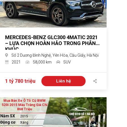
MERCEDES-BENZ GLC300 4MATIC 2021
– LỰA CHỌN HOÀN HẢO TRONG PHÂN
KHÚC
Số 2 Dương Đình Nghệ, Yên Hòa, Cầu Giấy, Hà Nội
2021
58,000 km
SUV
1 tỷ 780 triệu
Liên hệ
Mua Bán Xe Ô Tô Cũ BMW
520i 2015 Màu Trắng Giá Chỉ
868 Triệu
Năm SX
2015
Động cơ
Xăng