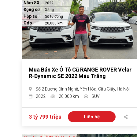
Năm SX
2022
Động cơ
Xăng
Hộp số
Số tự động
Odo
20,000 km
Mua Bán Xe Ô Tô Cũ RANGE ROVER Velar
R-Dynamic SE 2022 Màu Trắng
Số 2 Dương Đình Nghệ, Yên Hòa, Cầu Giấy, Hà Nội
2022
20,000 km
SUV
3 tỷ 799 triệu
Liên hệ