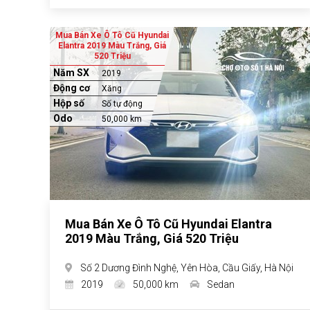
Mua Bán Xe Ô Tô Cũ Hyundai
Elantra 2019 Màu Trắng, Giá
520 Triệu
Năm SX
2019
Động cơ
Xăng
Hộp số
Số tự động
Odo
50,000 km
Mua Bán Xe Ô Tô Cũ Hyundai Elantra
2019 Màu Trắng, Giá 520 Triệu
Số 2 Dương Đình Nghệ, Yên Hòa, Cầu Giấy, Hà Nội
2019
50,000 km
Sedan