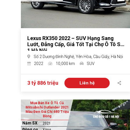
Lexus RX350 2022 – SUV Hạng Sang
Lướt, Đẳng Cấp, Giá Tốt Tại Chợ Ô Tô Số
1 Hà Nội
Số 2 Dương Đình Nghệ, Yên Hòa, Cầu Giấy, Hà Nội
2022
10,000 km
SUV
3 tỷ 886 triệu
Liên hệ
Mua Bán Xe Ô Tô Cũ
Mitsubishi Outlander 2021
Màu Đen Giá Chỉ 680 Triệu
Đồng
Năm SX
2021
Động cơ
Xăng