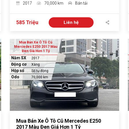
2017
70,000 km
Bán tải
585 Triệu
Liên hệ
Mua Bán Xe Ô Tô Cũ
Mercedes E250 2017 Màu
Đen Giá Hơn 1 Tỷ
Năm SX
2017
Động cơ
Xăng
Hộp số
Số tự động
Odo
70,000 km
Mua Bán Xe Ô Tô Cũ Mercedes E250
2017 Màu Đen Giá Hơn 1 Tỷ