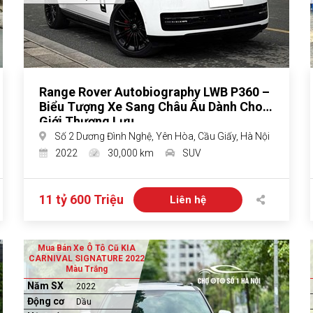
Range Rover Autobiography LWB P360 –
Biểu Tượng Xe Sang Châu Âu Dành Cho
Giới Thượng Lưu
Số 2 Dương Đình Nghệ, Yên Hòa, Cầu Giấy, Hà Nội
2022
30,000 km
SUV
11 tỷ 600 Triệu
Liên hệ
Mua Bán Xe Ô Tô Cũ KIA
CARNIVAL SIGNATURE 2022
Màu Trắng
Năm SX
2022
Động cơ
Dầu