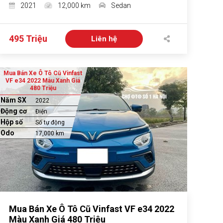
2021
12,000 km
Sedan
495 Triệu
Liên hệ
Mua Bán Xe Ô Tô Cũ Vinfast
VF e34 2022 Màu Xanh Giá
480 Triệu
Năm SX
2022
Động cơ
Điện
Hộp số
Số tự động
Odo
17,000 km
Mua Bán Xe Ô Tô Cũ Vinfast VF e34 2022
Màu Xanh Giá 480 Triệu