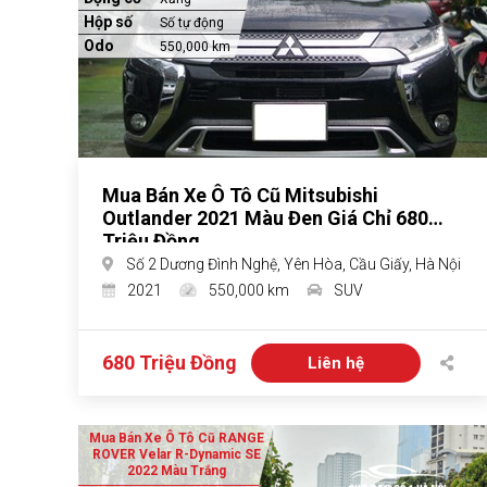
Hộp số
Số tự động
Odo
550,000 km
Mua Bán Xe Ô Tô Cũ Mitsubishi
Outlander 2021 Màu Đen Giá Chỉ 680
Triệu Đồng
Số 2 Dương Đình Nghệ, Yên Hòa, Cầu Giấy, Hà Nội
2021
550,000 km
SUV
680 Triệu Đồng
Liên hệ
Mua Bán Xe Ô Tô Cũ RANGE
ROVER Velar R-Dynamic SE
2022 Màu Trắng