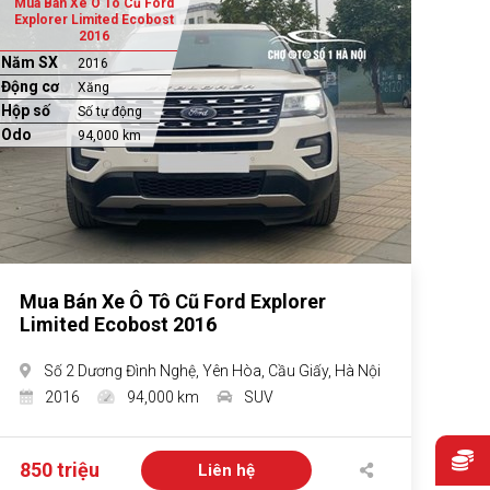
Mua Bán Xe Ô Tô Cũ Ford
Explorer Limited Ecobost
2016
Năm SX
2016
Động cơ
Xăng
Hộp số
Số tự động
Odo
94,000 km
Mua Bán Xe Ô Tô Cũ Ford Explorer
Limited Ecobost 2016
Số 2 Dương Đình Nghệ, Yên Hòa, Cầu Giấy, Hà Nội
2016
94,000 km
SUV
850 triệu
Liên hệ