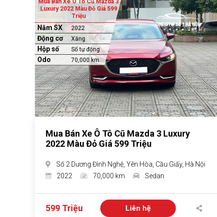
Mua Bán Xe Ô Tô Cũ Mazda 3
Luxury 2022 Màu Đỏ Giá 599
Triệu
Năm SX
2022
Động cơ
Xăng
Hộp số
Số tự động
Odo
70,000 km
Mua Bán Xe Ô Tô Cũ Mazda 3 Luxury
2022 Màu Đỏ Giá 599 Triệu
Số 2 Dương Đình Nghệ, Yên Hòa, Cầu Giấy, Hà Nội
2022
70,000 km
Sedan
599 Triệu
Liên hệ