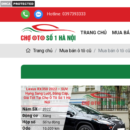
Hotline:
0397393333
TRANG CHỦ
MUA BÁ
Trang chủ
Mua bán ô tô cũ
Mua bán ô tô c
Lexus RX350 2022 – SUV
Hạng Sang Lướt, Đẳng Cấp,
Giá Tốt Tại Chợ Ô Tô Số 1 Hà
Nội
Năm SX
2022
Động cơ
Xăng
Hộp số
Số tự động
Odo
10,000 km