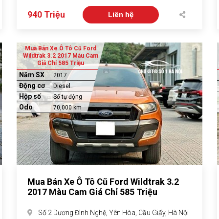
940 Triệu
Liên hệ
Mua Bán Xe Ô Tô Cũ Ford
Wildtrak 3.2 2017 Màu Cam
Giá Chỉ 585 Triệu
Năm SX
2017
Động cơ
Diesel
Hộp số
Số tự động
Odo
70,000 km
Mua Bán Xe Ô Tô Cũ Ford Wildtrak 3.2
2017 Màu Cam Giá Chỉ 585 Triệu
Số 2 Dương Đình Nghệ, Yên Hòa, Cầu Giấy, Hà Nội