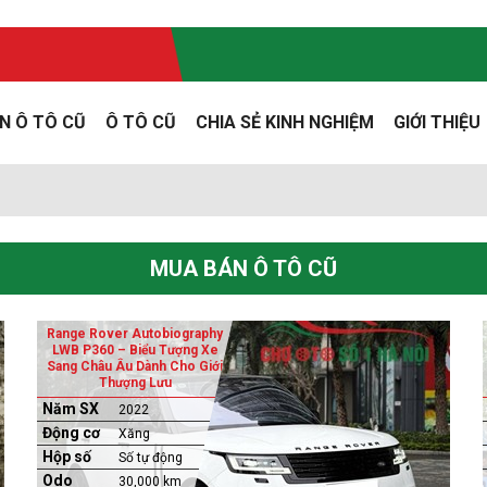
N Ô TÔ CŨ
Ô TÔ CŨ
CHIA SẺ KINH NGHIỆM
GIỚI THIỆU
ũ
MUA BÁN Ô TÔ CŨ
Range Rover Autobiography
LWB P360 – Biểu Tượng Xe
Sang Châu Âu Dành Cho Giới
Thượng Lưu
Năm SX
2022
Động cơ
Xăng
Hộp số
Số tự động
Odo
30,000 km