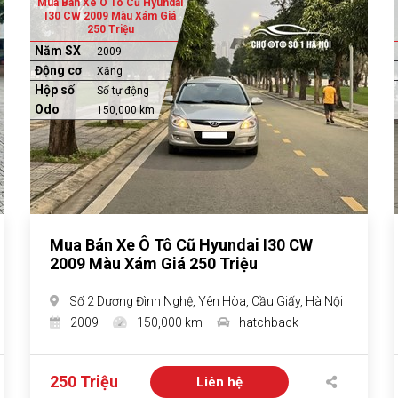
Mua Bán Xe Ô Tô Cũ Hyundai
I30 CW 2009 Màu Xám Giá
250 Triệu
Năm SX
2009
Động cơ
Xăng
Hộp số
Số tự động
Odo
150,000 km
Mua Bán Xe Ô Tô Cũ Hyundai I30 CW
2009 Màu Xám Giá 250 Triệu
Số 2 Dương Đình Nghệ, Yên Hòa, Cầu Giấy, Hà Nội
2009
150,000 km
hatchback
250 Triệu
Liên hệ