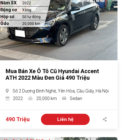
Năm SX
2022
Động cơ
Xăng
Hộp số
Số tự động
Odo
20,000 km
Mua Bán Xe Ô Tô Cũ Hyundai Accent
ATH 2022 Màu Đen Giá 490 Triệu
Số 2 Dương Đình Nghệ, Yên Hòa, Cầu Giấy, Hà Nội
2022
20,000 km
Sedan
490 Triệu
Liên hệ