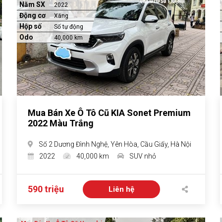
Năm SX
2022
Động cơ
Xăng
Hộp số
Số tự động
Odo
40,000 km
Mua Bán Xe Ô Tô Cũ KIA Sonet Premium
2022 Màu Trắng
Số 2 Dương Đình Nghệ, Yên Hòa, Cầu Giấy, Hà Nội
2022
40,000 km
SUV nhỏ
590 triệu
Liên hệ