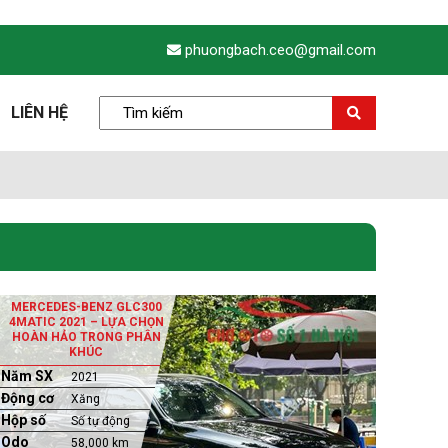
phuongbach.ceo@gmail.com
LIÊN HỆ
MERCEDES-BENZ GLC300
4MATIC 2021 – LỰA CHỌN
HOÀN HẢO TRONG PHÂN
KHÚC
Năm SX
2021
Động cơ
Xăng
Hộp số
Số tự động
Odo
58,000 km