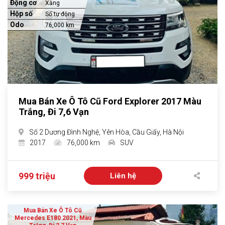
Động cơ
Xăng
Hộp số
Số tự động
Odo
76,000 km
Mua Bán Xe Ô Tô Cũ Ford Explorer 2017 Màu
Trắng, Đi 7,6 Vạn
Số 2 Dương Đình Nghệ, Yên Hòa, Cầu Giấy, Hà Nội
2017
76,000 km
SUV
999 triệu
Liên hệ
Mua Bán Xe Ô Tô Cũ
Mercedes E180 2021, Màu