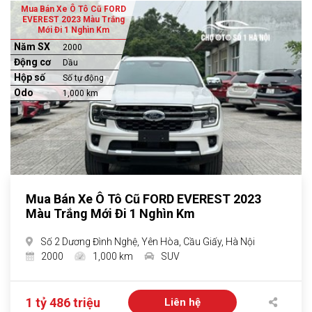
Mua Bán Xe Ô Tô Cũ FORD
EVEREST 2023 Màu Trắng
Mới Đi 1 Nghìn Km
Năm SX
2000
Động cơ
Dầu
Hộp số
Số tự động
Odo
1,000 km
Mua Bán Xe Ô Tô Cũ FORD EVEREST 2023
Màu Trắng Mới Đi 1 Nghìn Km
Số 2 Dương Đình Nghệ, Yên Hòa, Cầu Giấy, Hà Nội
2000
1,000 km
SUV
1 tỷ 486 triệu
Liên hệ