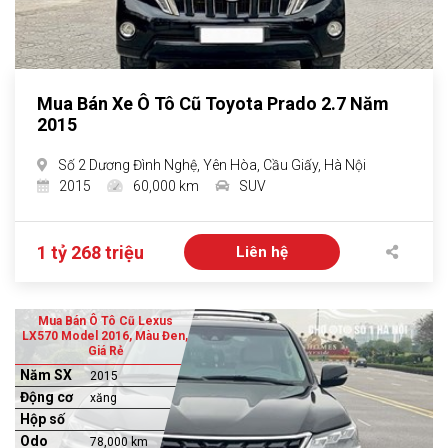
Mua Bán Xe Ô Tô Cũ Toyota Prado 2.7 Năm
2015
Số 2 Dương Đình Nghệ, Yên Hòa, Cầu Giấy, Hà Nội
2015
60,000 km
SUV
1 tỷ 268 triệu
Liên hệ
Mua Bán Ô Tô Cũ Lexus
LX570 Model 2016, Màu Đen,
Giá Rẻ
Năm SX
2015
Động cơ
xăng
Hộp số
Odo
78,000 km