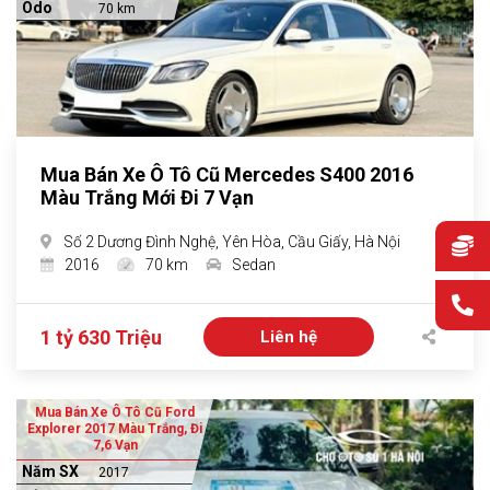
Odo
70 km
Mua Bán Xe Ô Tô Cũ Mercedes S400 2016
Màu Trắng Mới Đi 7 Vạn
Số 2 Dương Đình Nghệ, Yên Hòa, Cầu Giấy, Hà Nội
2016
70 km
Sedan
1 tỷ 630 Triệu
Liên hệ
Mua Bán Xe Ô Tô Cũ Ford
Explorer 2017 Màu Trắng, Đi
7,6 Vạn
Năm SX
2017