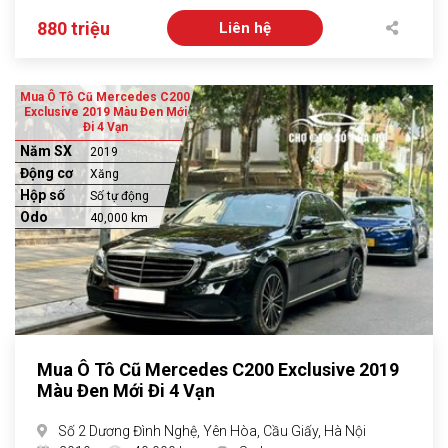
880 triệu
Liên hệ
Mua Ô Tô Cũ Mercedes C200
Exclusive 2019 Màu Đen Mới
Đi 4 Vạn
Năm SX
2019
Động cơ
Xăng
Hộp số
Số tự động
Odo
40,000 km
Mua Ô Tô Cũ Mercedes C200 Exclusive 2019
Màu Đen Mới Đi 4 Vạn
Số 2 Dương Đình Nghệ, Yên Hòa, Cầu Giấy, Hà Nội