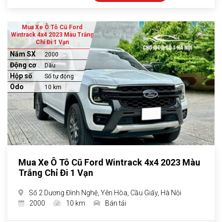
Mua Xe Ô Tô Cũ Ford
Wintrack 4x4 2023 Màu Trắng
Chỉ Đi 1 Vạn
Năm SX
2000
Động cơ
Dầu
Hộp số
Số tự động
Odo
10 km
Mua Xe Ô Tô Cũ Ford Wintrack 4x4 2023 Màu
Trắng Chỉ Đi 1 Vạn
Số 2 Dương Đình Nghệ, Yên Hòa, Cầu Giấy, Hà Nội
2000
10 km
Bán tải