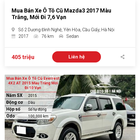
Mua Bán Xe Ô Tô Cũ Mazda3 2017 Màu
Trắng, Mới Đi 7,6 Vạn
Số 2 Dương Đình Nghệ, Yên Hòa, Cầu Giấy, Hà Nội
2017
76 km
Sedan
405 triệu
Liên hệ
Mua Bán Xe Ô Tô Cũ Everrest
4X2 AT 2015 Màu Trắng Mới
Đi 10 Vạn
Năm SX
2015
Động cơ
Dầu
Hộp số
Số tự động
Odo
100,000 km