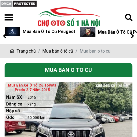
Mua Bán Ô Tô Cũ Peugeot
Mua Bán Ô Tô Cũ P
Trang chủ
Mua bán ô tô cũ
Mua ban o to cu
MUA BAN O TO CU
Mua Bán Xe Ô Tô Cũ Toyota
Prado 2.7 Năm 2015
Năm SX
2015
Động cơ
xăng
Hộp số
Odo
60,000 km