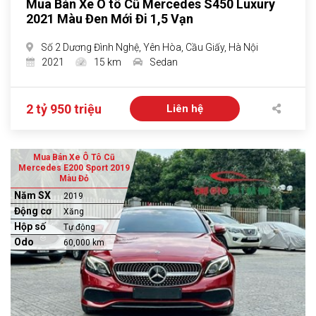
Mua Bán Xe Ô tô Cũ Mercedes S450 Luxury
2021 Màu Đen Mới Đi 1,5 Vạn
Số 2 Dương Đình Nghệ, Yên Hòa, Cầu Giấy, Hà Nội
2021
15 km
Sedan
2 tỷ 950 triệu
Liên hệ
Mua Bán Xe Ô Tô Cũ
Mercedes E200 Sport 2019
Màu Đỏ
Năm SX
2019
Động cơ
Xăng
Hộp số
Tự động
Odo
60,000 km