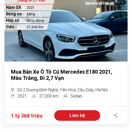
Trắng, Đi 2,7 Vạn
Năm SX
2021
Động cơ
Xăng
Hộp số
Số tự động
Odo
27,000 km
Mua Bán Xe Ô Tô Cũ Mercedes E180 2021,
Màu Trắng, Đi 2,7 Vạn
Số 2 Dương Đình Nghệ, Yên Hòa, Cầu Giấy, Hà Nội
2021
27,000 km
Sedan
1 tỷ 368 triệu
Liên hệ