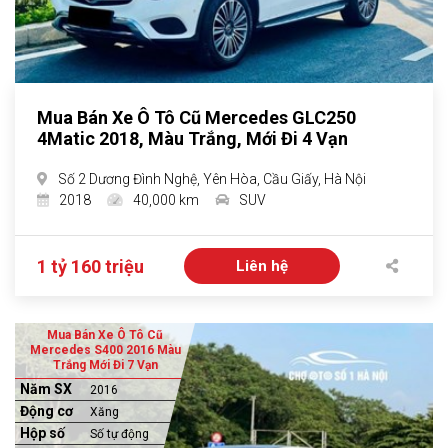
Mua Bán Xe Ô Tô Cũ Mercedes GLC250
4Matic 2018, Màu Trắng, Mới Đi 4 Vạn
Số 2 Dương Đình Nghệ, Yên Hòa, Cầu Giấy, Hà Nội
2018
40,000 km
SUV
1 tỷ 160 triệu
Liên hệ
Mua Bán Xe Ô Tô Cũ
Mercedes S400 2016 Màu
Trắng Mới Đi 7 Vạn
Năm SX
2016
Động cơ
Xăng
Hộp số
Số tự động