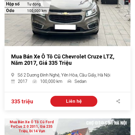
Hộp số
Tự động
Odo
100,000 km
Mua Bán Xe Ô Tô Cũ Chevrolet Cruze LTZ,
Năm 2017, Giá 335 Triệu
Số 2 Dương Đình Nghệ, Yên Hòa, Cầu Giấy, Hà Nội
2017
100,000 km
Sedan
335 triệu
Liên hệ
Mua Bán Xe Ô Tô Cũ Ford
FoCus 2.0 2011, Giá 235
Triệu, Đi 14 Vạn