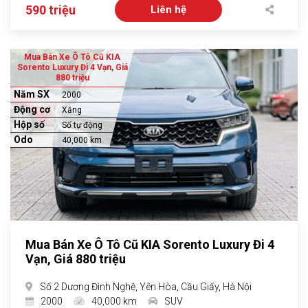
590 triệu
Liên hệ
Mua Bán Xe Ô Tô Cũ KIA
Sorento Luxury Đi 4 Vạn, Giá
880 triệu
Năm SX
2000
Động cơ
Xăng
Hộp số
Số tự động
Odo
40,000 km
Mua Bán Xe Ô Tô Cũ KIA Sorento Luxury Đi 4
Vạn, Giá 880 triệu
Số 2 Dương Đình Nghệ, Yên Hòa, Cầu Giấy, Hà Nội
2000
40,000 km
SUV