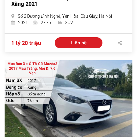
Xăng 2021
Số 2 Dương Đình Nghệ, Yên Hòa, Cầu Giấy, Hà Nội
2021
27 km
SUV
1 tỷ 20 triệu
Liên hệ
Mua Bán Xe Ô Tô Cũ Mazda3
2017 Màu Trắng, Mới Đi 7,6
Vạn
Năm SX
2017
Động cơ
Xăng
Hộp số
Số tự động
Odo
76 km