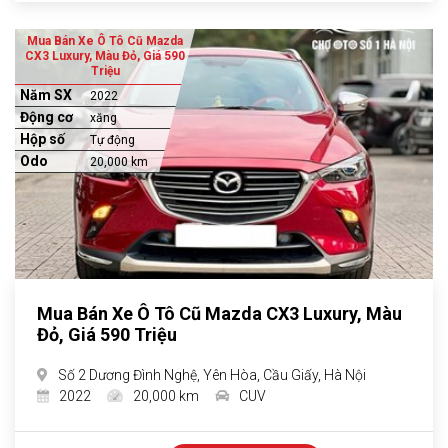
Mua Bán Xe Ô Tô Cũ Mazda
CX3 Luxury, Màu Đỏ, Giá 590
Triệu
Năm SX
2022
Động cơ
xăng
Hộp số
Tự động
Odo
20,000 km
Mua Bán Xe Ô Tô Cũ Mazda CX3 Luxury, Màu
Đỏ, Giá 590 Triệu
Số 2 Dương Đình Nghệ, Yên Hòa, Cầu Giấy, Hà Nội
2022
20,000 km
CUV