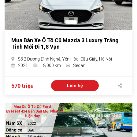
Mua Bán Xe Ô Tô Cũ Mazda 3 Luxury Trắng
Tinh Mới Đi 1,8 Vạn
Số 2 Dương Đình Nghệ, Yên Hòa, Cầu Giấy, Hà Nội
2021
18,000 km
Sedan
570 triệu
Liên hệ
Mua Xe Ô Tô Cũ Ford
Everest 4x4 Bản Dầu Mới Nhất
Hiện Nay
Năm SX
2022
Động cơ
Dầu
Hộp số