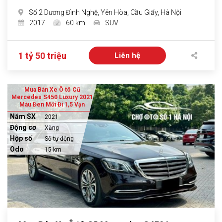
Số 2 Dương Đình Nghệ, Yên Hòa, Cầu Giấy, Hà Nội
2017
60 km
SUV
1 tỷ 50 triệu
Liên hệ
Mua Bán Xe Ô tô Cũ
Mercedes S450 Luxury 2021
Màu Đen Mới Đi 1,5 Vạn
Năm SX
2021
Động cơ
Xăng
Hộp số
Số tự động
Odo
15 km