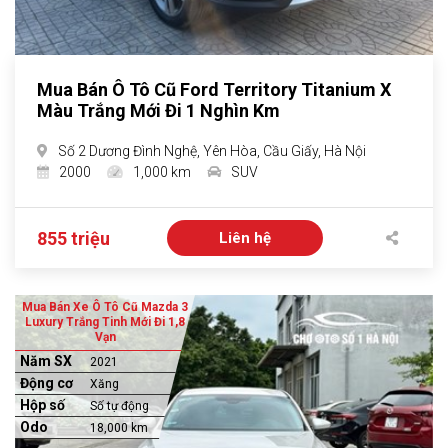
Mua Bán Ô Tô Cũ Ford Territory Titanium X
Màu Trắng Mới Đi 1 Nghìn Km
Số 2 Dương Đình Nghệ, Yên Hòa, Cầu Giấy, Hà Nội
2000
1,000 km
SUV
855 triệu
Liên hệ
Mua Bán Xe Ô Tô Cũ Mazda 3
Luxury Trắng Tinh Mới Đi 1,8
Vạn
Năm SX
2021
Động cơ
Xăng
Hộp số
Số tự động
Odo
18,000 km