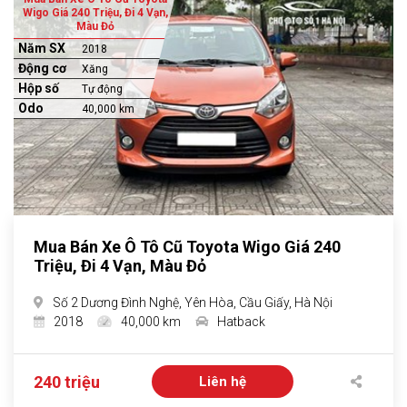
Wigo Giá 240 Triệu, Đi 4 Vạn,
Màu Đỏ
Năm SX
2018
Động cơ
Xăng
Hộp số
Tự động
Odo
40,000 km
Mua Bán Xe Ô Tô Cũ Toyota Wigo Giá 240
Triệu, Đi 4 Vạn, Màu Đỏ
Số 2 Dương Đình Nghệ, Yên Hòa, Cầu Giấy, Hà Nội
2018
40,000 km
Hatback
240 triệu
Liên hệ