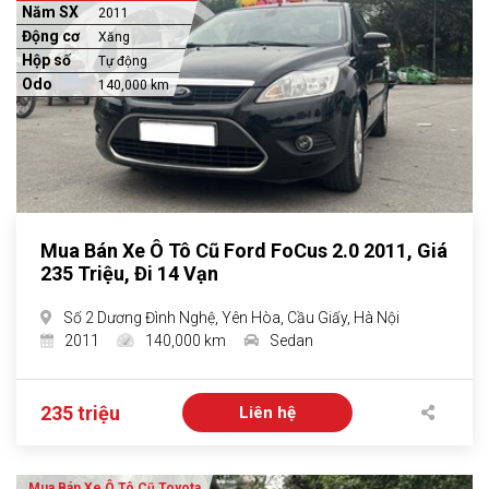
Năm SX
2011
Động cơ
Xăng
Hộp số
Tự động
Odo
140,000 km
Mua Bán Xe Ô Tô Cũ Ford FoCus 2.0 2011, Giá
235 Triệu, Đi 14 Vạn
Số 2 Dương Đình Nghệ, Yên Hòa, Cầu Giấy, Hà Nội
2011
140,000 km
Sedan
235 triệu
Liên hệ
Mua Bán Xe Ô Tô Cũ Toyota