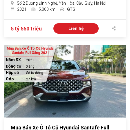
Số 2 Dương Đình Nghệ, Yên Hòa, Cầu Giấy, Hà Nội
2021
5,000 km
GTS
5 tỷ 550 triệu
Liên hệ
Mua Bán Xe Ô Tô Cũ Hyundai
Santafe Full Xăng 2021
Năm SX
2021
Động cơ
Xăng
Hộp số
Số tự động
Odo
27 km
Mua Bán Xe Ô Tô Cũ Hyundai Santafe Full