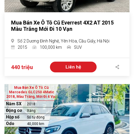
Mua Bán Xe Ô Tô Cũ Everrest 4X2 AT 2015
Màu Trắng Mới Đi 10 Vạn
Số 2 Dương Đình Nghệ, Yên Hòa, Cầu Giấy, Hà Nội
2015
100,000 km
SUV
440 triệu
Liên hệ
Mua Bán Xe Ô Tô Cũ
Mercedes GLC250 4Matic
2018, Màu Trắng, Mới Đi 4 Vạn
Năm SX
2018
Động cơ
Xăng
Hộp số
Số tự động
Odo
40,000 km