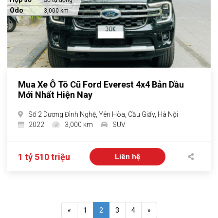
Số tự động
Odo
3,000 km
Mua Xe Ô Tô Cũ Ford Everest 4x4 Bản Dầu
Mới Nhất Hiện Nay
Số 2 Dương Đình Nghệ, Yên Hòa, Cầu Giấy, Hà Nội
2022
3,000 km
SUV
1 tỷ 510 triệu
Liên hệ
«
1
2
3
4
»