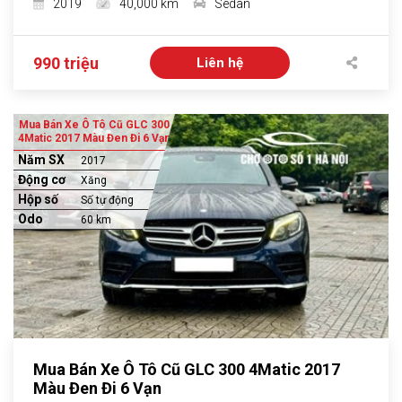
2019
40,000 km
Sedan
990 triệu
Liên hệ
Mua Bán Xe Ô Tô Cũ GLC 300
4Matic 2017 Màu Đen Đi 6 Vạn
Năm SX
2017
Động cơ
Xăng
Hộp số
Số tự động
Odo
60 km
Mua Bán Xe Ô Tô Cũ GLC 300 4Matic 2017
Màu Đen Đi 6 Vạn