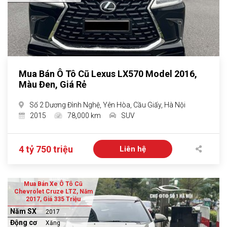
Mua Bán Ô Tô Cũ Lexus LX570 Model 2016,
Màu Đen, Giá Rẻ
Số 2 Dương Đình Nghệ, Yên Hòa, Cầu Giấy, Hà Nội
2015
78,000 km
SUV
4 tỷ 750 triệu
Liên hệ
Mua Bán Xe Ô Tô Cũ
Chevrolet Cruze LTZ, Năm
2017, Giá 335 Triệu
Năm SX
2017
Động cơ
Xăng