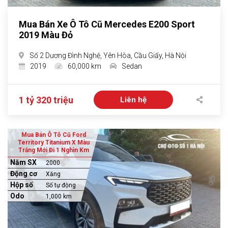
Mua Bán Xe Ô Tô Cũ Mercedes E200 Sport
2019 Màu Đỏ
Số 2 Dương Đình Nghệ, Yên Hòa, Cầu Giấy, Hà Nội
2019
60,000 km
Sedan
1 tỷ 320 triệu
Liên hệ
Mua Bán Ô Tô Cũ Ford
Territory Titanium X Màu
Trắng Mới Đi 1 Nghìn Km
Năm SX
2000
Động cơ
Xăng
Hộp số
Số tự động
Odo
1,000 km