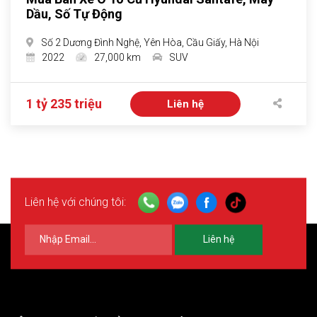
Dầu, Số Tự Động
Số 2 Dương Đình Nghệ, Yên Hòa, Cầu Giấy, Hà Nội
2022
27,000 km
SUV
1 tỷ 235 triệu
Liên hệ
Liên hệ với chúng tôi:
Liên hệ