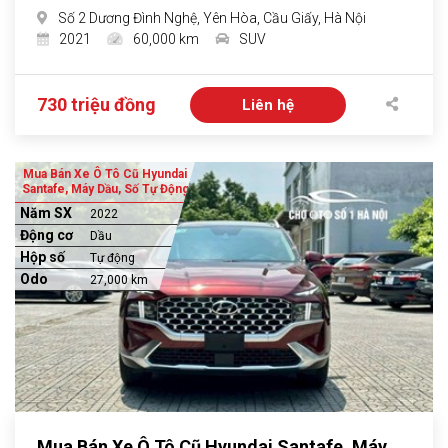
Số 2 Dương Đình Nghệ, Yên Hòa, Cầu Giấy, Hà Nội
2021
60,000 km
SUV
730 triệu đồng
Liên hệ
Mua Bán Xe Ô Tô Cũ Hyundai
Santafe, Máy Dầu, Số Tự Động
Năm SX
2022
Động cơ
Dầu
Hộp số
Tự động
Odo
27,000 km
Mua Bán Xe Ô Tô Cũ Hyundai Santafe, Máy