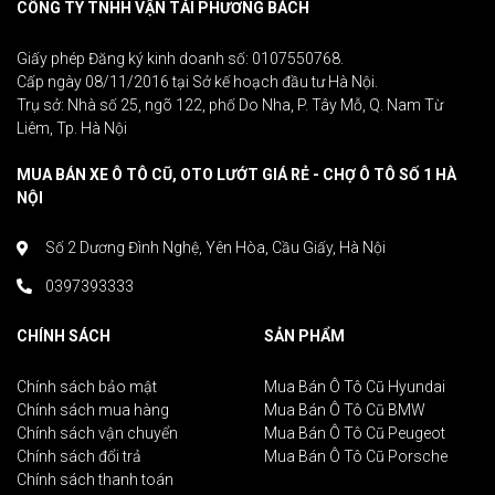
CÔNG TY TNHH VẬN TẢI PHƯƠNG BÁCH
Giấy phép Đăng ký kinh doanh số: 0107550768.
Cấp ngày 08/11/2016 tại Sở kế hoạch đầu tư Hà Nội.
Trụ sở: Nhà số 25, ngõ 122, phố Do Nha, P. Tây Mỗ, Q. Nam Từ
Liêm, Tp. Hà Nội
MUA BÁN XE Ô TÔ CŨ, OTO LƯỚT GIÁ RẺ - CHỢ Ô TÔ SỐ 1 HÀ
NỘI
Số 2 Dương Đình Nghệ, Yên Hòa, Cầu Giấy, Hà Nội
0397393333
CHÍNH SÁCH
SẢN PHẨM
Chính sách bảo mật
Mua Bán Ô Tô Cũ Hyundai
Chính sách mua hàng
Mua Bán Ô Tô Cũ BMW
Chính sách vận chuyển
Mua Bán Ô Tô Cũ Peugeot
Chính sách đổi trả
Mua Bán Ô Tô Cũ Porsche
Chính sách thanh toán