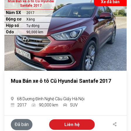
Mua Bán xe ô tô Cũ Hyundai
Xe đã bán
Santafe 2017
Năm SX
2017
Động cơ
Xăng
Hộp số
Tự động
Odo
90,000 km
Mua Bán xe ô tô Cũ Hyundai Santafe 2017
68 Dương Đình Nghệ Cầu Giấy Hà Nội
2017
90,000 km
SUV
Đã bán
Liên hệ