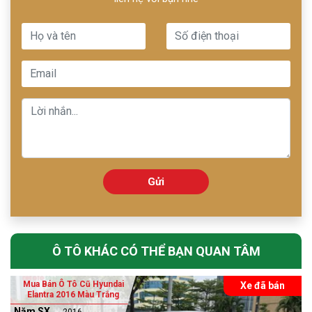
Gửi
Ô TÔ KHÁC CÓ THỂ BẠN QUAN TÂM
Mua Bán Ô Tô Cũ Hyundai
Xe đã bán
Elantra 2016 Màu Trắng
Năm SX
2016