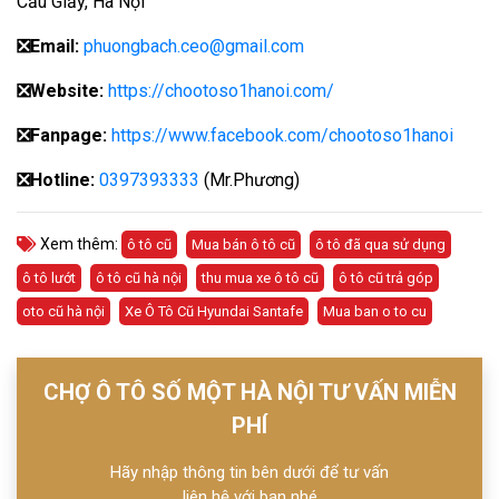
Cầu Giấy, Hà Nội
❎
Email:
phuongbach.ceo@gmail.com
❎
Website:
https://chootoso1hanoi.com/
❎Fanpage:
https://www.facebook.com/chootoso1hanoi
❎
Hotline:
0397393333
(Mr.Phương)
Xem thêm:
ô tô cũ
Mua bán ô tô cũ
ô tô đã qua sử dụng
ô tô lướt
ô tô cũ hà nội
thu mua xe ô tô cũ
ô tô cũ trả góp
oto cũ hà nội
Xe Ô Tô Cũ Hyundai Santafe
Mua ban o to cu
CHỢ Ô TÔ SỐ MỘT HÀ NỘI TƯ VẤN MIỄN
PHÍ
Hãy nhập thông tin bên dưới để tư vấn
liên hệ với bạn nhé