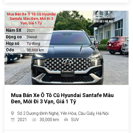
Mua Bán Xe Ô Tô Cũ Hyundai
Santafe Màu Đen, Mới Đi 3
Vạn, Giá 1 Tỷ
Năm SX
2021
Động cơ
Diesel
Hộp số
Tự động
Odo
30,000 km
Mua Bán Xe Ô Tô Cũ Hyundai Santafe Màu
Đen, Mới Đi 3 Vạn, Giá 1 Tỷ
Số 2 Dương Đình Nghệ, Yên Hòa, Cầu Giấy, Hà Nội
2021
30,000 km
SUV