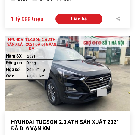
1 tỷ 099 triệu
Liên hệ
HYUNDAI TUCSON 2.0 ATH
SẢN XUẤT 2021 ĐÃ ĐI 6 VẠN
KM
Năm SX
2021
Động cơ
Xăng
Hộp số
Số tự động
Odo
60,000 km
HYUNDAI TUCSON 2.0 ATH SẢN XUẤT 2021
ĐÃ ĐI 6 VẠN KM