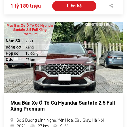
1 tỷ 180 triệu
Liên hệ
Mua Bán Xe Ô Tô Cũ Hyundai
Santafe 2.5 Full Xăng
Premium
Năm SX
2021
Động cơ
Xăng
Hộp số
Tự động
Odo
27 km
Mua Bán Xe Ô Tô Cũ Hyundai Santafe 2.5 Full
Xăng Premium
Số 2 Dương Đình Nghệ, Yên Hòa, Cầu Giấy, Hà Nội
2021
27 km
SUV