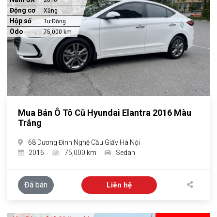
Động cơ
Xăng
Hộp số
Tự Động
Odo
75,000 km
Mua Bán Ô Tô Cũ Hyundai Elantra 2016 Màu
Trắng
68 Dương Đình Nghệ Cầu Giấy Hà Nội
2016
75,000 km
Sedan
Đã bán
Liên hệ