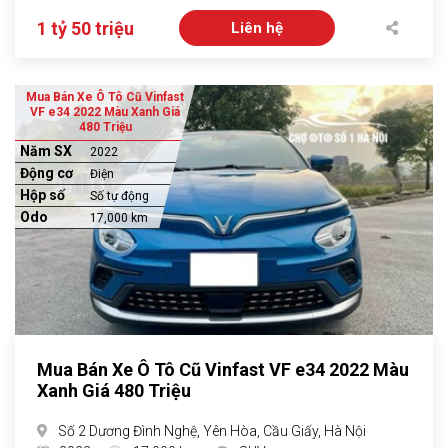
1 tỷ 50 triệu
Liên hệ
Mua Bán Xe Ô Tô Cũ Vinfast
VF e34 2022 Màu Xanh Giá
480 Triệu
Năm SX
2022
Động cơ
Điện
Hộp số
Số tự động
Odo
17,000 km
Mua Bán Xe Ô Tô Cũ Vinfast VF e34 2022 Màu
Xanh Giá 480 Triệu
Số 2 Dương Đình Nghệ, Yên Hòa, Cầu Giấy, Hà Nội