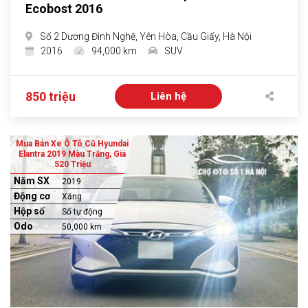
Ecobost 2016
Số 2 Dương Đình Nghệ, Yên Hòa, Cầu Giấy, Hà Nội
2016
94,000 km
SUV
850 triệu
Liên hệ
Mua Bán Xe Ô Tô Cũ Hyundai
Elantra 2019 Màu Trắng, Giá
520 Triệu
Năm SX
2019
Động cơ
Xăng
Hộp số
Số tự động
Odo
50,000 km