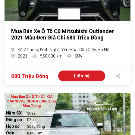
Mua Bán Xe Ô Tô Cũ Mitsubishi Outlander
2021 Màu Đen Giá Chỉ 680 Triệu Đồng
Số 2 Dương Đình Nghệ, Yên Hòa, Cầu Giấy, Hà Nội
2021
550,000 km
SUV
680 Triệu Đồng
Liên hệ
Mua Bán Xe Ô Tô Cũ KIA
CARNIVAL SIGNATURE 2022
Màu Trắng
Năm SX
2022
Động cơ
Dầu
Hộp số
Số tự động
Odo
8,000 km