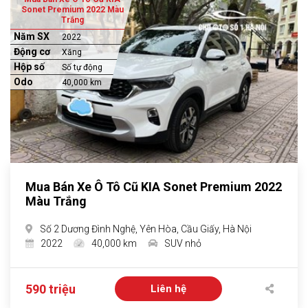
Sonet Premium 2022 Màu
Trắng
Năm SX
2022
Động cơ
Xăng
Hộp số
Số tự động
Odo
40,000 km
Mua Bán Xe Ô Tô Cũ KIA Sonet Premium 2022
Màu Trắng
Số 2 Dương Đình Nghệ, Yên Hòa, Cầu Giấy, Hà Nội
2022
40,000 km
SUV nhỏ
590 triệu
Liên hệ