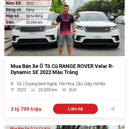
Năm SX
2022
Động cơ
Xăng
Hộp số
Số tự động
Odo
20,000 km
Mua Bán Xe Ô Tô Cũ RANGE ROVER Velar R-
Dynamic SE 2022 Màu Trắng
Số 2 Dương Đình Nghệ, Yên Hòa, Cầu Giấy, Hà Nội
2022
20,000 km
SUV
3 tỷ 799 triệu
Liên hệ
Mua Bán Xe Ô Tô Cũ KIA