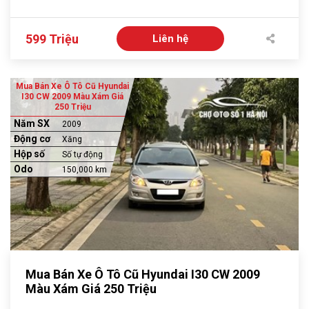
599 Triệu
Liên hệ
Mua Bán Xe Ô Tô Cũ Hyundai
I30 CW 2009 Màu Xám Giá
250 Triệu
Năm SX
2009
Động cơ
Xăng
Hộp số
Số tự động
Odo
150,000 km
Mua Bán Xe Ô Tô Cũ Hyundai I30 CW 2009
Màu Xám Giá 250 Triệu