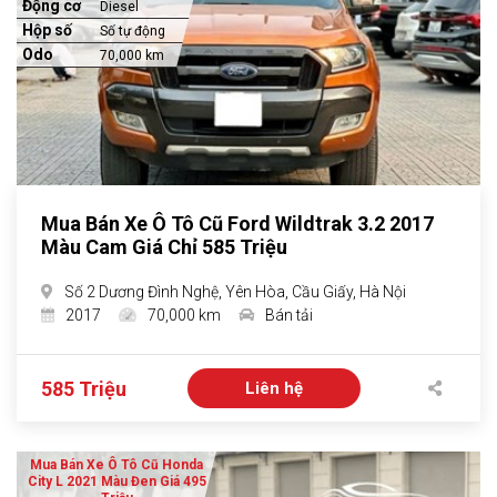
Động cơ
Diesel
Hộp số
Số tự động
Odo
70,000 km
Mua Bán Xe Ô Tô Cũ Ford Wildtrak 3.2 2017
Màu Cam Giá Chỉ 585 Triệu
Số 2 Dương Đình Nghệ, Yên Hòa, Cầu Giấy, Hà Nội
2017
70,000 km
Bán tải
585 Triệu
Liên hệ
Mua Bán Xe Ô Tô Cũ Honda
City L 2021 Màu Đen Giá 495