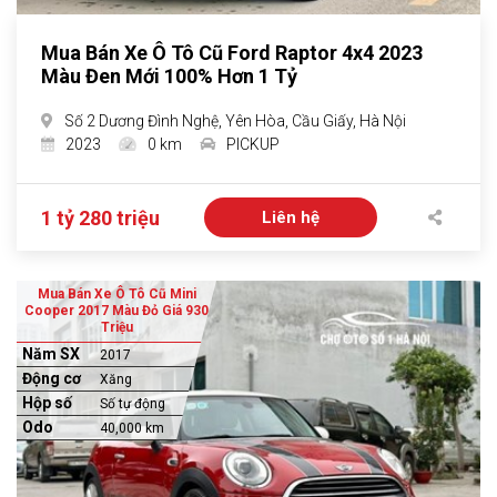
Mua Bán Xe Ô Tô Cũ Ford Raptor 4x4 2023
Màu Đen Mới 100% Hơn 1 Tỷ
Số 2 Dương Đình Nghệ, Yên Hòa, Cầu Giấy, Hà Nội
2023
0 km
PICKUP
1 tỷ 280 triệu
Liên hệ
Mua Bán Xe Ô Tô Cũ Mini
Cooper 2017 Màu Đỏ Giá 930
Triệu
Năm SX
2017
Động cơ
Xăng
Hộp số
Số tự động
Odo
40,000 km