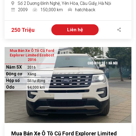
Số 2 Dương Đình Nghệ, Yên Hòa, Cầu Giấy, Hà Nội
2009
150,000 km
hatchback
250 Triệu
Liên hệ
Mua Bán Xe Ô Tô Cũ Ford
Explorer Limited Ecobost
2016
Năm SX
2016
Động cơ
Xăng
Hộp số
Số tự động
Odo
94,000 km
Mua Bán Xe Ô Tô Cũ Ford Explorer Limited