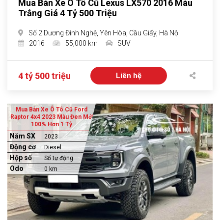
Mua Bán Xe Ô Tô Cũ Lexus LX570 2016 Màu
Trắng Giá 4 Tỷ 500 Triệu
Số 2 Dương Đình Nghệ, Yên Hòa, Cầu Giấy, Hà Nội
2016
55,000 km
SUV
4 tỷ 500 triệu
Liên hệ
Mua Bán Xe Ô Tô Cũ Ford
Raptor 4x4 2023 Màu Đen Mới
100% Hơn 1 Tỷ
Năm SX
2023
Động cơ
Diesel
Hộp số
Số tự động
Odo
0 km