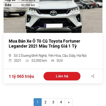
Số tự động
Odo
52,000 km
Mua Bán Xe Ô Tô Cũ Toyota Fortuner
Legander 2021 Màu Trắng Giá 1 Tỷ
Số 2 Dương Đình Nghệ, Yên Hòa, Cầu Giấy, Hà Nội
2021
52,000 km
SUV
1 tỷ 065 triệu
Liên hệ
1
2
3
4
»