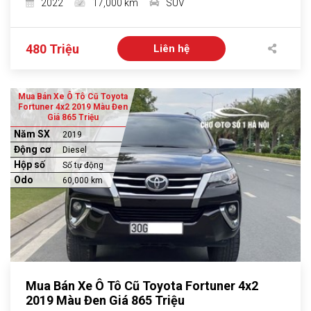
2022
17,000 km
SUV
480 Triệu
Liên hệ
Mua Bán Xe Ô Tô Cũ Toyota
Fortuner 4x2 2019 Màu Đen
Giá 865 Triệu
Năm SX
2019
Động cơ
Diesel
Hộp số
Số tự động
Odo
60,000 km
Mua Bán Xe Ô Tô Cũ Toyota Fortuner 4x2
2019 Màu Đen Giá 865 Triệu