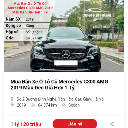
Mua Bán Xe Ô Tô Cũ
Mercedes C300 AMG 2019
Màu Đen Giá Hơn 1 Tỷ
Năm SX
2019
Động cơ
Xăng
Hộp số
Số tự động
Odo
64,374 km
Mua Bán Xe Ô Tô Cũ Mercedes C300 AMG
2019 Màu Đen Giá Hơn 1 Tỷ
Số 2 Dương Đình Nghệ, Yên Hòa, Cầu Giấy, Hà Nội
2019
64,374 km
Sedan
1 tỷ 120 triệu
Liên hệ