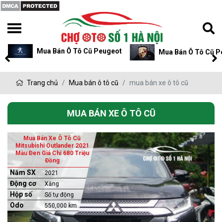
Mua Bán Ô Tô Cũ Peugeot
Mua Bán Ô Tô Cũ P
Trang chủ
Mua bán ô tô cũ
mua bán xe ô tô cũ
MUA BÁN XE Ô TÔ CŨ
Mua Bán Xe Ô Tô Cũ
Mitsubishi Outlander 2021
Màu Đen Giá Chỉ 680 Triệu
Đồng
Năm SX
2021
Động cơ
Xăng
Hộp số
Số tự động
Odo
550,000 km