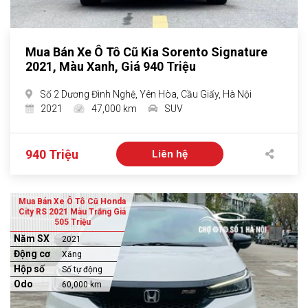
Mua Bán Xe Ô Tô Cũ Kia Sorento Signature
2021, Màu Xanh, Giá 940 Triệu
Số 2 Dương Đình Nghệ, Yên Hòa, Cầu Giấy, Hà Nội
2021
47,000 km
SUV
940 Triệu
Liên hệ
Mua Bán Xe Ô Tô Cũ Honda
City RS 2021 Màu Trắng Giá
505 Triệu
Năm SX
2021
Động cơ
Xăng
Hộp số
Số tự động
Odo
60,000 km