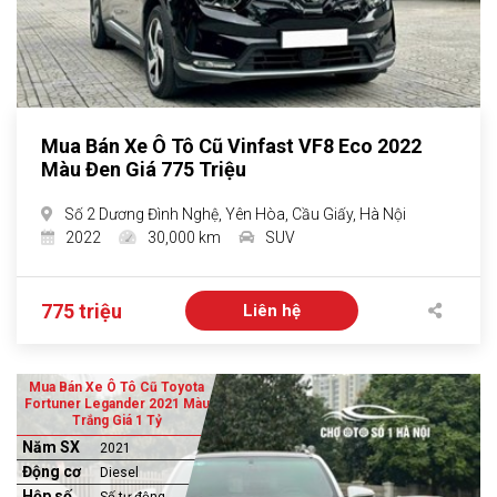
Mua Bán Xe Ô Tô Cũ Vinfast VF8 Eco 2022
Màu Đen Giá 775 Triệu
Số 2 Dương Đình Nghệ, Yên Hòa, Cầu Giấy, Hà Nội
2022
30,000 km
SUV
775 triệu
Liên hệ
Mua Bán Xe Ô Tô Cũ Toyota
Fortuner Legander 2021 Màu
Trắng Giá 1 Tỷ
Năm SX
2021
Động cơ
Diesel
Hộp số