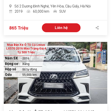
Số 2 Dương Đình Nghệ, Yên Hòa, Cầu Giấy, Hà Nội
2019
60,000 km
SUV
865 Triệu
Liên hệ
Mua Bán Xe Ô Tô Cũ Lexus
LX570 2016 Màu Trắng Giá 4
Tỷ 500 Triệu
Năm SX
2016
Động cơ
Xăng
Hộp số
Số tự động
Odo
55,000 km