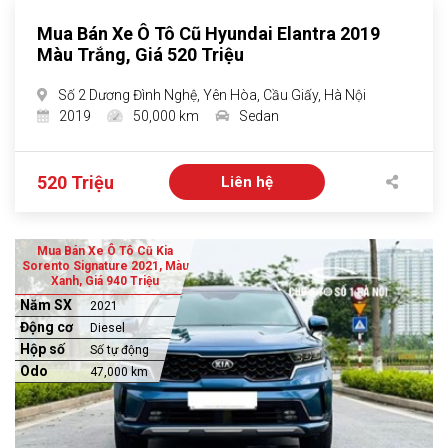
Mua Bán Xe Ô Tô Cũ Hyundai Elantra 2019
Màu Trắng, Giá 520 Triệu
Số 2 Dương Đình Nghệ, Yên Hòa, Cầu Giấy, Hà Nội
2019
50,000 km
Sedan
520 Triệu
Liên hệ
Mua Bán Xe Ô Tô Cũ Kia
Sorento Signature 2021, Màu
Xanh, Giá 940 Triệu
Năm SX
2021
Động cơ
Diesel
Hộp số
Số tự động
Odo
47,000 km