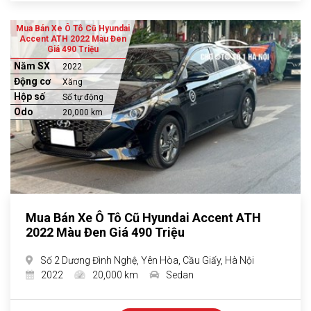
Mua Bán Xe Ô Tô Cũ Hyundai
Accent ATH 2022 Màu Đen
Giá 490 Triệu
Năm SX
2022
Động cơ
Xăng
Hộp số
Số tự động
Odo
20,000 km
Mua Bán Xe Ô Tô Cũ Hyundai Accent ATH
2022 Màu Đen Giá 490 Triệu
Số 2 Dương Đình Nghệ, Yên Hòa, Cầu Giấy, Hà Nội
2022
20,000 km
Sedan