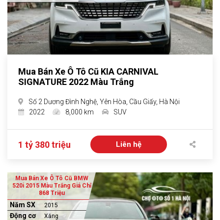
Mua Bán Xe Ô Tô Cũ KIA CARNIVAL
SIGNATURE 2022 Màu Trắng
Số 2 Dương Đình Nghệ, Yên Hòa, Cầu Giấy, Hà Nội
2022
8,000 km
SUV
1 tỷ 380 triệu
Liên hệ
Mua Bán Xe Ô Tô Cũ BMW
520i 2015 Màu Trắng Giá Chỉ
868 Triệu
Năm SX
2015
Động cơ
Xăng