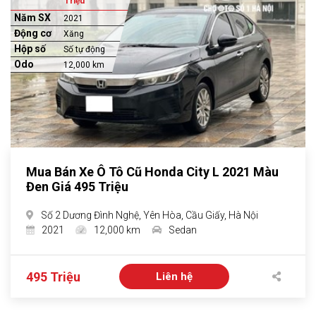
Triệu
Năm SX
2021
Động cơ
Xăng
Hộp số
Số tự động
Odo
12,000 km
Mua Bán Xe Ô Tô Cũ Honda City L 2021 Màu
Đen Giá 495 Triệu
Số 2 Dương Đình Nghệ, Yên Hòa, Cầu Giấy, Hà Nội
2021
12,000 km
Sedan
495 Triệu
Liên hệ