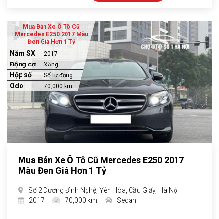
Mua Bán Xe Ô Tô Cũ
Mercedes E250 2017 Màu
Đen Giá Hơn 1 Tỷ
Năm SX
2017
Động cơ
Xăng
Hộp số
Số tự động
Odo
70,000 km
Mua Bán Xe Ô Tô Cũ Mercedes E250 2017
Màu Đen Giá Hơn 1 Tỷ
Số 2 Dương Đình Nghệ, Yên Hòa, Cầu Giấy, Hà Nội
2017
70,000 km
Sedan