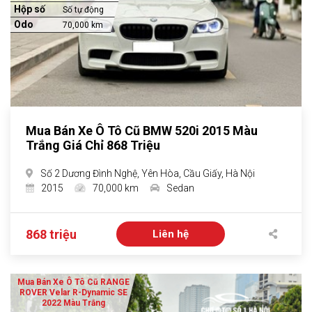
Hộp số
Số tự động
Odo
70,000 km
Mua Bán Xe Ô Tô Cũ BMW 520i 2015 Màu
Trắng Giá Chỉ 868 Triệu
Số 2 Dương Đình Nghệ, Yên Hòa, Cầu Giấy, Hà Nội
2015
70,000 km
Sedan
868 triệu
Liên hệ
Mua Bán Xe Ô Tô Cũ RANGE
ROVER Velar R-Dynamic SE
2022 Màu Trắng