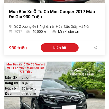
Mua Bán Xe Ô Tô Cũ Mini Cooper 2017 Màu
Đỏ Giá 930 Triệu
Số 2 Dương Đình Nghệ, Yên Hòa, Cầu Giấy, Hà Nội
2017
40,000 km
Mini Clubman
930 triệu
Liên hệ
Mua Bán Xe Ô Tô Cũ Vinfast
VF8 Eco 2022 Màu Đen Giá
775 Triệu
Năm SX
2022
Động cơ
Điện
Hộp số
Số tự động
Odo
30,000 km