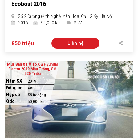
Ecobost 2016
Số 2 Dương Đình Nghệ, Yên Hòa, Cầu Giấy, Hà Nội
2016
94,000 km
SUV
850 triệu
Liên hệ
Mua Bán Xe Ô Tô Cũ Hyundai
Elantra 2019 Màu Trắng, Giá
520 Triệu
Năm SX
2019
Động cơ
Xăng
Hộp số
Số tự động
Odo
50,000 km