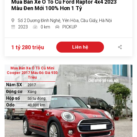
Mua Bán Xe Ô Tô Cũ Ford Raptor 4x4 2023
Màu Đen Mới 100% Hơn 1 Tỷ
Số 2 Dương Đình Nghệ, Yên Hòa, Cầu Giấy, Hà Nội
2023
0 km
PICKUP
1 tỷ 280 triệu
Liên hệ
Mua Bán Xe Ô Tô Cũ Mini
Cooper 2017 Màu Đỏ Giá 930
Triệu
Năm SX
2017
Động cơ
Xăng
Hộp số
Số tự động
Odo
40,000 km