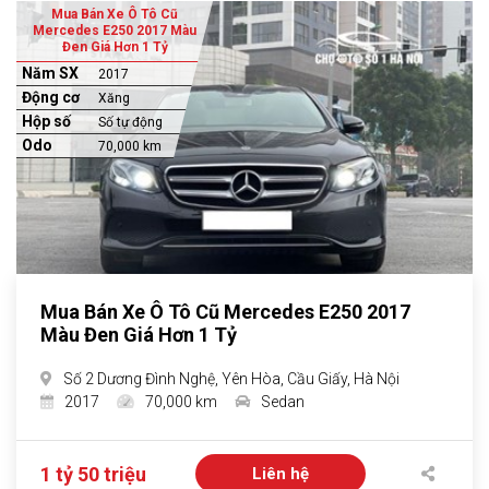
Mua Bán Xe Ô Tô Cũ
Mercedes E250 2017 Màu
Đen Giá Hơn 1 Tỷ
Năm SX
2017
Động cơ
Xăng
Hộp số
Số tự động
Odo
70,000 km
Mua Bán Xe Ô Tô Cũ Mercedes E250 2017
Màu Đen Giá Hơn 1 Tỷ
Số 2 Dương Đình Nghệ, Yên Hòa, Cầu Giấy, Hà Nội
2017
70,000 km
Sedan
1 tỷ 50 triệu
Liên hệ