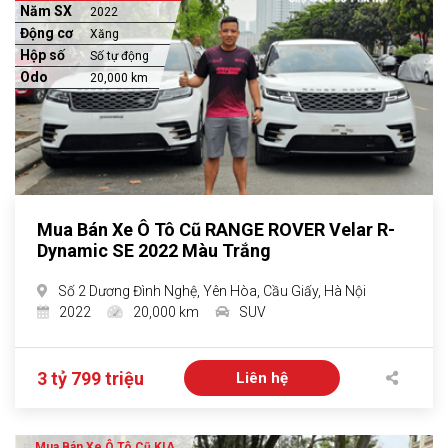
Năm SX
2022
Động cơ
Xăng
Hộp số
Số tự động
Odo
20,000 km
Mua Bán Xe Ô Tô Cũ RANGE ROVER Velar R-
Dynamic SE 2022 Màu Trắng
Số 2 Dương Đình Nghệ, Yên Hòa, Cầu Giấy, Hà Nội
2022
20,000 km
SUV
3 tỷ 799 triệu
Liên hệ
Mua Bán Xe Ô Tô Cũ KIA