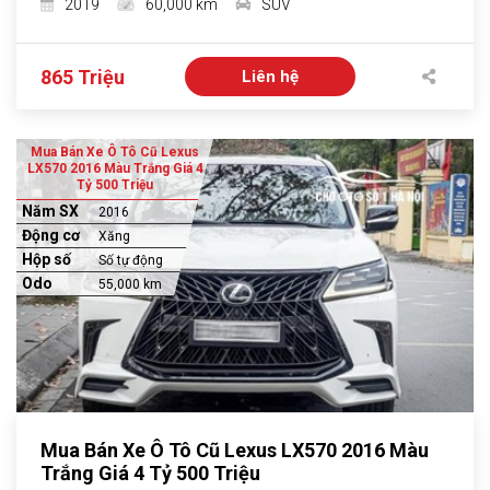
2019
60,000 km
SUV
865 Triệu
Liên hệ
Mua Bán Xe Ô Tô Cũ Lexus
LX570 2016 Màu Trắng Giá 4
Tỷ 500 Triệu
Năm SX
2016
Động cơ
Xăng
Hộp số
Số tự động
Odo
55,000 km
Mua Bán Xe Ô Tô Cũ Lexus LX570 2016 Màu
Trắng Giá 4 Tỷ 500 Triệu