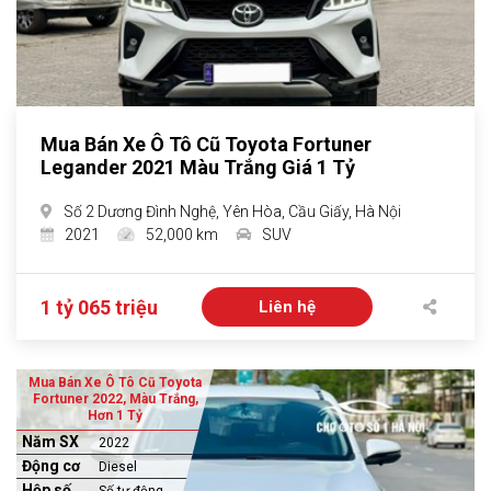
Mua Bán Xe Ô Tô Cũ Toyota Fortuner
Legander 2021 Màu Trắng Giá 1 Tỷ
Số 2 Dương Đình Nghệ, Yên Hòa, Cầu Giấy, Hà Nội
2021
52,000 km
SUV
1 tỷ 065 triệu
Liên hệ
Mua Bán Xe Ô Tô Cũ Toyota
Fortuner 2022, Màu Trắng,
Hơn 1 Tỷ
Năm SX
2022
Động cơ
Diesel
Hộp số