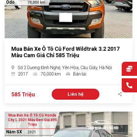
Odo
70,000 km
Mua Bán Xe Ô Tô Cũ Ford Wildtrak 3.2 2017
Màu Cam Giá Chỉ 585 Triệu
Số 2 Dương Đình Nghệ, Yên Hòa, Cầu Giấy, Hà Nội
2017
70,000 km
Bán tải
585 Triệu
Liên hệ
Mua Bán Xe Ô Tô Cũ Honda
City L 2021 Màu Đen Giá 495
Triệu
Năm SX
2021