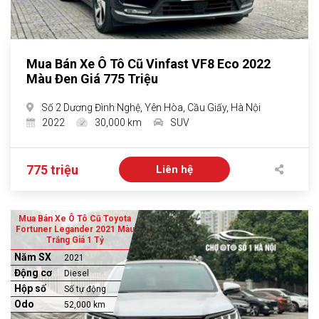
Mua Bán Xe Ô Tô Cũ Vinfast VF8 Eco 2022
Màu Đen Giá 775 Triệu
Số 2 Dương Đình Nghệ, Yên Hòa, Cầu Giấy, Hà Nội
2022
30,000 km
SUV
775 triệu
Liên hệ
Mua Bán Xe Ô Tô Cũ Toyota
Fortuner Legander 2021 Màu
Trắng Giá 1 Tỷ
Năm SX
2021
Động cơ
Diesel
Hộp số
Số tự động
Odo
52,000 km