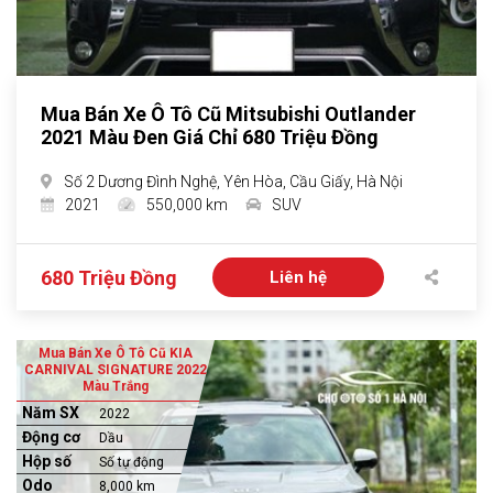
Mua Bán Xe Ô Tô Cũ Mitsubishi Outlander
2021 Màu Đen Giá Chỉ 680 Triệu Đồng
Số 2 Dương Đình Nghệ, Yên Hòa, Cầu Giấy, Hà Nội
2021
550,000 km
SUV
680 Triệu Đồng
Liên hệ
Mua Bán Xe Ô Tô Cũ KIA
CARNIVAL SIGNATURE 2022
Màu Trắng
Năm SX
2022
Động cơ
Dầu
Hộp số
Số tự động
Odo
8,000 km