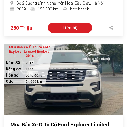
Số 2 Dương Đình Nghệ, Yên Hòa, Cầu Giấy, Hà Nội
2009
150,000 km
hatchback
250 Triệu
Liên hệ
Mua Bán Xe Ô Tô Cũ Ford
Explorer Limited Ecobost
2016
Năm SX
2016
Động cơ
Xăng
Hộp số
Số tự động
Odo
94,000 km
Mua Bán Xe Ô Tô Cũ Ford Explorer Limited