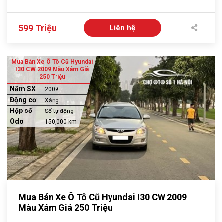
599 Triệu
Liên hệ
Mua Bán Xe Ô Tô Cũ Hyundai
I30 CW 2009 Màu Xám Giá
250 Triệu
Năm SX
2009
Động cơ
Xăng
Hộp số
Số tự động
Odo
150,000 km
Mua Bán Xe Ô Tô Cũ Hyundai I30 CW 2009
Màu Xám Giá 250 Triệu