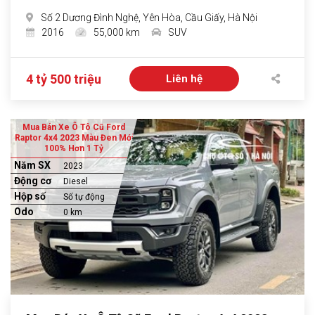
Số 2 Dương Đình Nghệ, Yên Hòa, Cầu Giấy, Hà Nội
2016
55,000 km
SUV
4 tỷ 500 triệu
Liên hệ
Mua Bán Xe Ô Tô Cũ Ford
Raptor 4x4 2023 Màu Đen Mới
100% Hơn 1 Tỷ
Năm SX
2023
Động cơ
Diesel
Hộp số
Số tự động
Odo
0 km