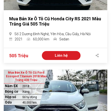
Mua Bán Xe Ô Tô Cũ Honda City RS 2021 Màu
Trắng Giá 505 Triệu
Số 2 Dương Đình Nghệ, Yên Hòa, Cầu Giấy, Hà Nội
2021
60,000 km
Sedan
505 Triệu
Liên hệ
Mua Bán Xe Ô Tô Cũ Ford
Ecosport Titanium 2018 Màu
Trắng 430 Triệu
Năm SX
2018
Động cơ
Xăng
Hộp số
Số tự động
Odo
40,000 km