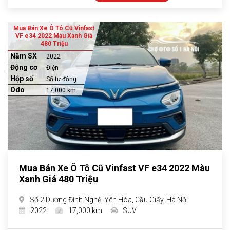
Mua Bán Xe Ô Tô Cũ Vinfast
VF e34 2022 Màu Xanh Giá
480 Triệu
Năm SX
2022
Động cơ
Điện
Hộp số
Số tự động
Odo
17,000 km
Mua Bán Xe Ô Tô Cũ Vinfast VF e34 2022 Màu
Xanh Giá 480 Triệu
Số 2 Dương Đình Nghệ, Yên Hòa, Cầu Giấy, Hà Nội
2022
17,000 km
SUV