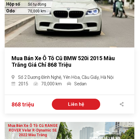
Hộp số
Số tự động
Odo
70,000 km
Mua Bán Xe Ô Tô Cũ BMW 520i 2015 Màu
Trắng Giá Chỉ 868 Triệu
Số 2 Dương Đình Nghệ, Yên Hòa, Cầu Giấy, Hà Nội
2015
70,000 km
Sedan
868 triệu
Liên hệ
Mua Bán Xe Ô Tô Cũ RANGE
ROVER Velar R-Dynamic SE
2022 Màu Trắng