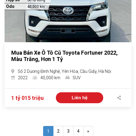
Số tự động
Odo
40,000 km
Mua Bán Xe Ô Tô Cũ Toyota Fortuner 2022,
Màu Trắng, Hơn 1 Tỷ
Số 2 Dương Đình Nghệ, Yên Hòa, Cầu Giấy, Hà Nội
2022
40,000 km
SUV
1 tỷ 015 triệu
Liên hệ
1
2
3
4
»