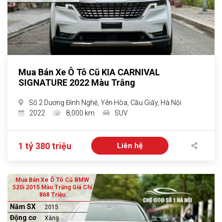
Mua Bán Xe Ô Tô Cũ KIA CARNIVAL
SIGNATURE 2022 Màu Trắng
Số 2 Dương Đình Nghệ, Yên Hòa, Cầu Giấy, Hà Nội
2022
8,000 km
SUV
1 tỷ 380 triệu
Liên hệ
Mua Bán Xe Ô Tô Cũ BMW
520i 2015 Màu Trắng Giá Chỉ
868 Triệu
Năm SX
2015
Động cơ
Xăng