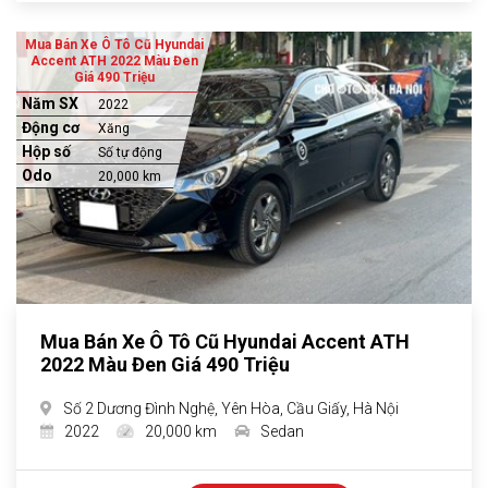
Mua Bán Xe Ô Tô Cũ Hyundai
Accent ATH 2022 Màu Đen
Giá 490 Triệu
Năm SX
2022
Động cơ
Xăng
Hộp số
Số tự động
Odo
20,000 km
Mua Bán Xe Ô Tô Cũ Hyundai Accent ATH
2022 Màu Đen Giá 490 Triệu
Số 2 Dương Đình Nghệ, Yên Hòa, Cầu Giấy, Hà Nội
2022
20,000 km
Sedan