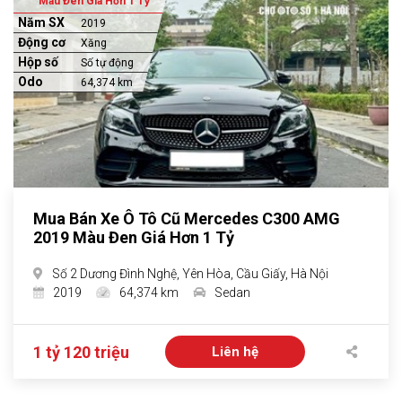
Màu Đen Giá Hơn 1 Tỷ
Năm SX
2019
Động cơ
Xăng
Hộp số
Số tự động
Odo
64,374 km
Mua Bán Xe Ô Tô Cũ Mercedes C300 AMG
2019 Màu Đen Giá Hơn 1 Tỷ
Số 2 Dương Đình Nghệ, Yên Hòa, Cầu Giấy, Hà Nội
2019
64,374 km
Sedan
1 tỷ 120 triệu
Liên hệ