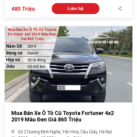
480 Triệu
Liên hệ
Mua Bán Xe Ô Tô Cũ Toyota
Fortuner 4x2 2019 Màu Đen
Giá 865 Triệu
Năm SX
2019
Động cơ
Diesel
Hộp số
Số tự động
Odo
60,000 km
Mua Bán Xe Ô Tô Cũ Toyota Fortuner 4x2
2019 Màu Đen Giá 865 Triệu
Số 2 Dương Đình Nghệ, Yên Hòa, Cầu Giấy, Hà Nội