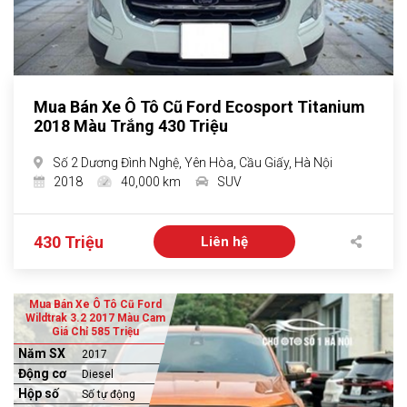
Mua Bán Xe Ô Tô Cũ Ford Ecosport Titanium
2018 Màu Trắng 430 Triệu
Số 2 Dương Đình Nghệ, Yên Hòa, Cầu Giấy, Hà Nội
2018
40,000 km
SUV
430 Triệu
Liên hệ
Mua Bán Xe Ô Tô Cũ Ford
Wildtrak 3.2 2017 Màu Cam
Giá Chỉ 585 Triệu
Năm SX
2017
Động cơ
Diesel
Hộp số
Số tự động