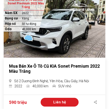
Sonet Premium 2022 Màu
Trắng
Năm SX
2022
Động cơ
Xăng
Hộp số
Số tự động
Odo
40,000 km
Mua Bán Xe Ô Tô Cũ KIA Sonet Premium 2022
Màu Trắng
Số 2 Dương Đình Nghệ, Yên Hòa, Cầu Giấy, Hà Nội
2022
40,000 km
SUV nhỏ
590 triệu
Liên hệ