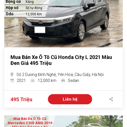
Động cơ
Xăng
Hộp số
Số tự động
Odo
12,000 km
Mua Bán Xe Ô Tô Cũ Honda City L 2021 Màu
Đen Giá 495 Triệu
Số 2 Dương Đình Nghệ, Yên Hòa, Cầu Giấy, Hà Nội
2021
12,000 km
Sedan
495 Triệu
Liên hệ
Mua Bán Xe Ô Tô Cũ
Mercedes C300 AMG 2019