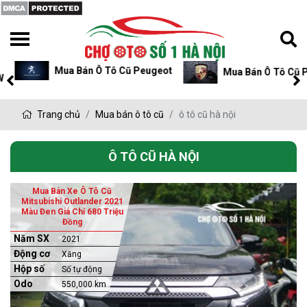
Mua Bán Ô Tô Cũ Peugeot
Mua Bán Ô Tô Cũ P
Trang chủ
Mua bán ô tô cũ
ô tô cũ hà nội
Ô TÔ CŨ HÀ NỘI
Mua Bán Xe Ô Tô Cũ
Mitsubishi Outlander 2021
Màu Đen Giá Chỉ 680 Triệu
Đồng
Năm SX
2021
Động cơ
Xăng
Hộp số
Số tự động
Odo
550,000 km