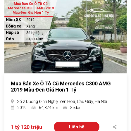
Mua Bán Xe Ô Tô Cũ
Mercedes C300 AMG 2019
Màu Đen Giá Hơn 1 Tỷ
Năm SX
2019
Động cơ
Xăng
Hộp số
Số tự động
Odo
64,374 km
Mua Bán Xe Ô Tô Cũ Mercedes C300 AMG
2019 Màu Đen Giá Hơn 1 Tỷ
Số 2 Dương Đình Nghệ, Yên Hòa, Cầu Giấy, Hà Nội
2019
64,374 km
Sedan
1 tỷ 120 triệu
Liên hệ