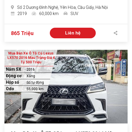
Số 2 Dương Đình Nghệ, Yên Hòa, Cầu Giấy, Hà Nội
2019
60,000 km
SUV
865 Triệu
Liên hệ
Mua Bán Xe Ô Tô Cũ Lexus
LX570 2016 Màu Trắng Giá 4
Tỷ 500 Triệu
Năm SX
2016
Động cơ
Xăng
Hộp số
Số tự động
Odo
55,000 km