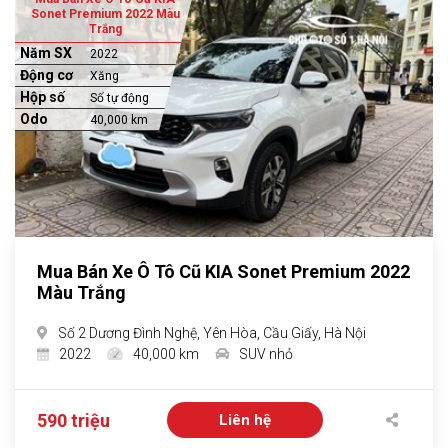
Sonet Premium 2022 Màu
Trắng
Năm SX
2022
Động cơ
Xăng
Hộp số
Số tự động
Odo
40,000 km
Mua Bán Xe Ô Tô Cũ KIA Sonet Premium 2022
Màu Trắng
Số 2 Dương Đình Nghệ, Yên Hòa, Cầu Giấy, Hà Nội
2022
40,000 km
SUV nhỏ
590 triệu
Liên hệ