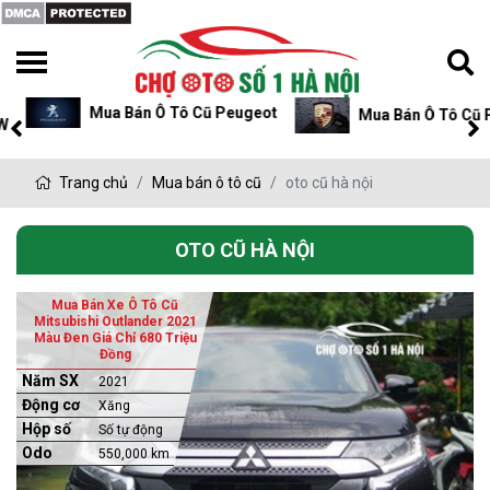
Mua Bán Ô Tô Cũ Peugeot
Mua Bán Ô Tô Cũ P
Trang chủ
Mua bán ô tô cũ
oto cũ hà nội
OTO CŨ HÀ NỘI
Mua Bán Xe Ô Tô Cũ
Mitsubishi Outlander 2021
Màu Đen Giá Chỉ 680 Triệu
Đồng
Năm SX
2021
Động cơ
Xăng
Hộp số
Số tự động
Odo
550,000 km