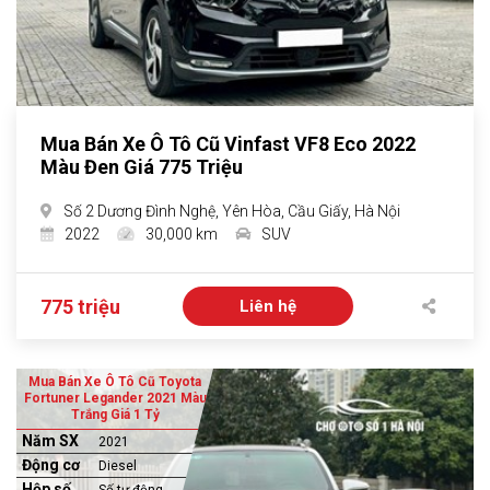
Mua Bán Xe Ô Tô Cũ Vinfast VF8 Eco 2022
Màu Đen Giá 775 Triệu
Số 2 Dương Đình Nghệ, Yên Hòa, Cầu Giấy, Hà Nội
2022
30,000 km
SUV
775 triệu
Liên hệ
Mua Bán Xe Ô Tô Cũ Toyota
Fortuner Legander 2021 Màu
Trắng Giá 1 Tỷ
Năm SX
2021
Động cơ
Diesel
Hộp số