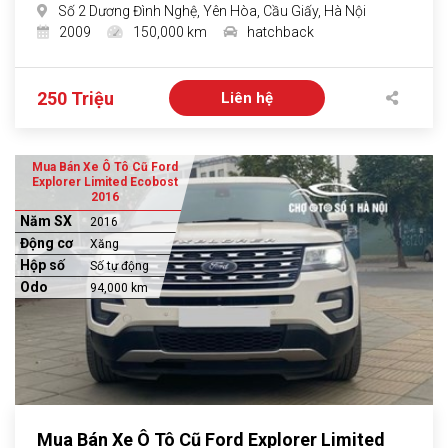
Số 2 Dương Đình Nghệ, Yên Hòa, Cầu Giấy, Hà Nội
2009
150,000 km
hatchback
250 Triệu
Liên hệ
Mua Bán Xe Ô Tô Cũ Ford
Explorer Limited Ecobost
2016
Năm SX
2016
Động cơ
Xăng
Hộp số
Số tự động
Odo
94,000 km
Mua Bán Xe Ô Tô Cũ Ford Explorer Limited