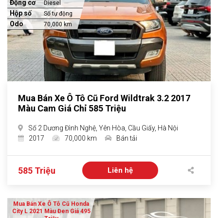
Động cơ
Diesel
Hộp số
Số tự động
Odo
70,000 km
Mua Bán Xe Ô Tô Cũ Ford Wildtrak 3.2 2017
Màu Cam Giá Chỉ 585 Triệu
Số 2 Dương Đình Nghệ, Yên Hòa, Cầu Giấy, Hà Nội
2017
70,000 km
Bán tải
585 Triệu
Liên hệ
Mua Bán Xe Ô Tô Cũ Honda
City L 2021 Màu Đen Giá 495