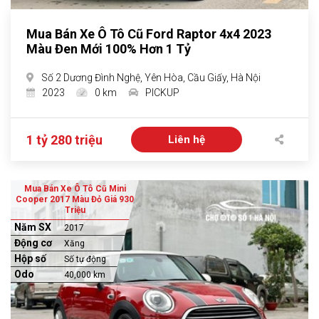
Mua Bán Xe Ô Tô Cũ Ford Raptor 4x4 2023
Màu Đen Mới 100% Hơn 1 Tỷ
Số 2 Dương Đình Nghệ, Yên Hòa, Cầu Giấy, Hà Nội
2023
0 km
PICKUP
1 tỷ 280 triệu
Liên hệ
Mua Bán Xe Ô Tô Cũ Mini
Cooper 2017 Màu Đỏ Giá 930
Triệu
Năm SX
2017
Động cơ
Xăng
Hộp số
Số tự động
Odo
40,000 km