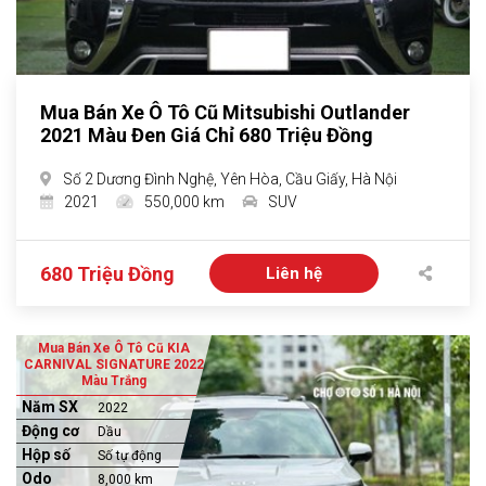
Mua Bán Xe Ô Tô Cũ Mitsubishi Outlander
2021 Màu Đen Giá Chỉ 680 Triệu Đồng
Số 2 Dương Đình Nghệ, Yên Hòa, Cầu Giấy, Hà Nội
2021
550,000 km
SUV
680 Triệu Đồng
Liên hệ
Mua Bán Xe Ô Tô Cũ KIA
CARNIVAL SIGNATURE 2022
Màu Trắng
Năm SX
2022
Động cơ
Dầu
Hộp số
Số tự động
Odo
8,000 km