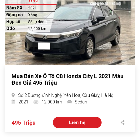
Triệu
Năm SX
2021
Động cơ
Xăng
Hộp số
Số tự động
Odo
12,000 km
Mua Bán Xe Ô Tô Cũ Honda City L 2021 Màu
Đen Giá 495 Triệu
Số 2 Dương Đình Nghệ, Yên Hòa, Cầu Giấy, Hà Nội
2021
12,000 km
Sedan
495 Triệu
Liên hệ