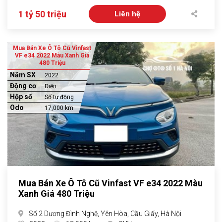
1 tỷ 50 triệu
Liên hệ
Mua Bán Xe Ô Tô Cũ Vinfast
VF e34 2022 Màu Xanh Giá
480 Triệu
Năm SX
2022
Động cơ
Điện
Hộp số
Số tự động
Odo
17,000 km
Mua Bán Xe Ô Tô Cũ Vinfast VF e34 2022 Màu
Xanh Giá 480 Triệu
Số 2 Dương Đình Nghệ, Yên Hòa, Cầu Giấy, Hà Nội