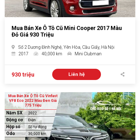
Mua Bán Xe Ô Tô Cũ Mini Cooper 2017 Màu
Đỏ Giá 930 Triệu
Số 2 Dương Đình Nghệ, Yên Hòa, Cầu Giấy, Hà Nội
2017
40,000 km
Mini Clubman
930 triệu
Liên hệ
Mua Bán Xe Ô Tô Cũ Vinfast
VF8 Eco 2022 Màu Đen Giá
775 Triệu
Năm SX
2022
Động cơ
Điện
Hộp số
Số tự động
Odo
30,000 km