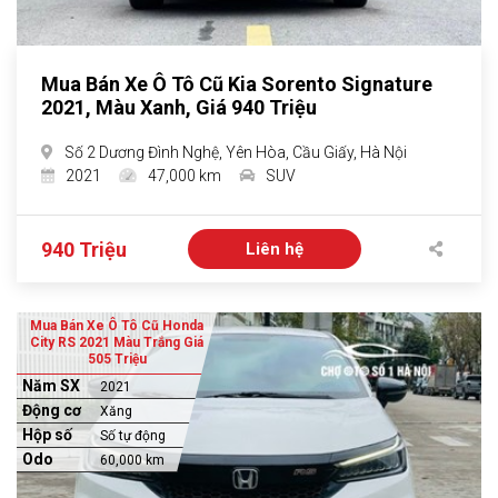
Mua Bán Xe Ô Tô Cũ Kia Sorento Signature
2021, Màu Xanh, Giá 940 Triệu
Số 2 Dương Đình Nghệ, Yên Hòa, Cầu Giấy, Hà Nội
2021
47,000 km
SUV
940 Triệu
Liên hệ
Mua Bán Xe Ô Tô Cũ Honda
City RS 2021 Màu Trắng Giá
505 Triệu
Năm SX
2021
Động cơ
Xăng
Hộp số
Số tự động
Odo
60,000 km