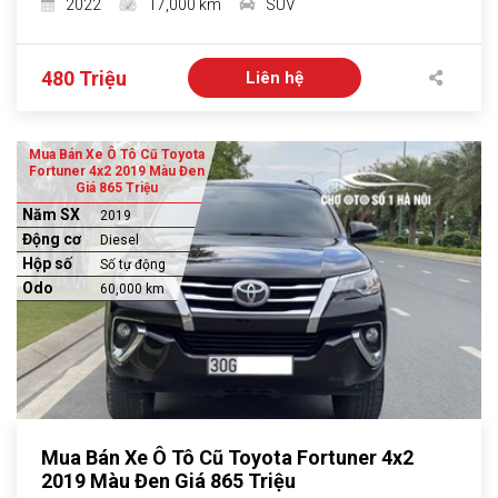
2022
17,000 km
SUV
480 Triệu
Liên hệ
Mua Bán Xe Ô Tô Cũ Toyota
Fortuner 4x2 2019 Màu Đen
Giá 865 Triệu
Năm SX
2019
Động cơ
Diesel
Hộp số
Số tự động
Odo
60,000 km
Mua Bán Xe Ô Tô Cũ Toyota Fortuner 4x2
2019 Màu Đen Giá 865 Triệu