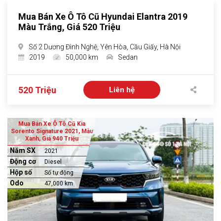
Mua Bán Xe Ô Tô Cũ Hyundai Elantra 2019
Màu Trắng, Giá 520 Triệu
Số 2 Dương Đình Nghệ, Yên Hòa, Cầu Giấy, Hà Nội
2019
50,000 km
Sedan
520 Triệu
Liên hệ
Mua Bán Xe Ô Tô Cũ Kia
Sorento Signature 2021, Màu
Xanh, Giá 940 Triệu
Năm SX
2021
Động cơ
Diesel
Hộp số
Số tự động
Odo
47,000 km