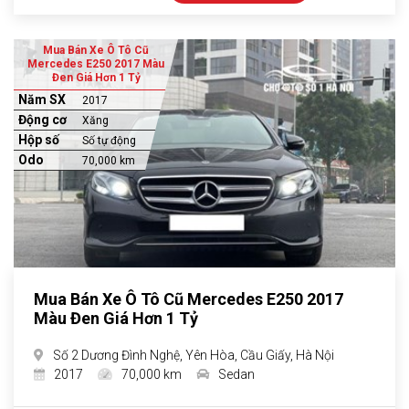
Mua Bán Xe Ô Tô Cũ
Mercedes E250 2017 Màu
Đen Giá Hơn 1 Tỷ
Năm SX
2017
Động cơ
Xăng
Hộp số
Số tự động
Odo
70,000 km
Mua Bán Xe Ô Tô Cũ Mercedes E250 2017
Màu Đen Giá Hơn 1 Tỷ
Số 2 Dương Đình Nghệ, Yên Hòa, Cầu Giấy, Hà Nội
2017
70,000 km
Sedan