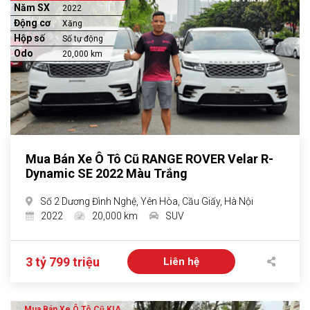
Năm SX
2022
Động cơ
Xăng
Hộp số
Số tự động
Odo
20,000 km
Mua Bán Xe Ô Tô Cũ RANGE ROVER Velar R-
Dynamic SE 2022 Màu Trắng
Số 2 Dương Đình Nghệ, Yên Hòa, Cầu Giấy, Hà Nội
2022
20,000 km
SUV
3 tỷ 799 triệu
Liên hệ
Mua Bán Xe Ô Tô Cũ KIA