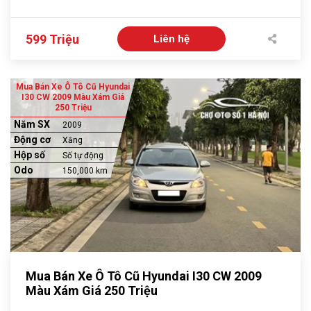
599 Triệu
Liên hệ
Mua Bán Xe Ô Tô Cũ Hyundai
I30 CW 2009 Màu Xám Giá
250 Triệu
Năm SX
2009
Động cơ
Xăng
Hộp số
Số tự động
Odo
150,000 km
Mua Bán Xe Ô Tô Cũ Hyundai I30 CW 2009
Màu Xám Giá 250 Triệu