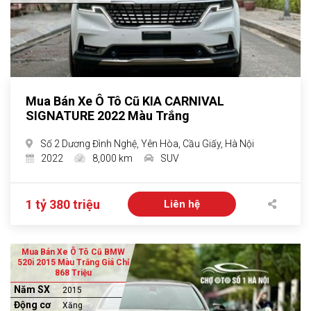
Mua Bán Xe Ô Tô Cũ KIA CARNIVAL
SIGNATURE 2022 Màu Trắng
Số 2 Dương Đình Nghệ, Yên Hòa, Cầu Giấy, Hà Nội
2022
8,000 km
SUV
1 tỷ 380 triệu
Liên hệ
Mua Bán Xe Ô Tô Cũ BMW
520i 2015 Màu Trắng Giá Chỉ
868 Triệu
Năm SX
2015
Động cơ
Xăng