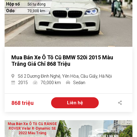
Hộp số
Số tự động
Odo
70,000 km
Mua Bán Xe Ô Tô Cũ BMW 520i 2015 Màu
Trắng Giá Chỉ 868 Triệu
Số 2 Dương Đình Nghệ, Yên Hòa, Cầu Giấy, Hà Nội
2015
70,000 km
Sedan
868 triệu
Liên hệ
Mua Bán Xe Ô Tô Cũ RANGE
ROVER Velar R-Dynamic SE
2022 Màu Trắng