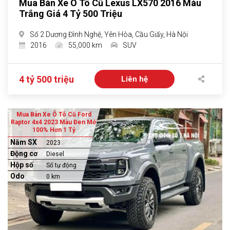
Mua Bán Xe Ô Tô Cũ Lexus LX570 2016 Màu
Trắng Giá 4 Tỷ 500 Triệu
Số 2 Dương Đình Nghệ, Yên Hòa, Cầu Giấy, Hà Nội
2016
55,000 km
SUV
4 tỷ 500 triệu
Liên hệ
Mua Bán Xe Ô Tô Cũ Ford
Raptor 4x4 2023 Màu Đen Mới
100% Hơn 1 Tỷ
Năm SX
2023
Động cơ
Diesel
Hộp số
Số tự động
Odo
0 km