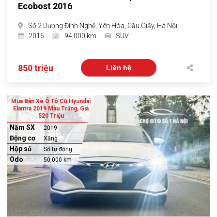
Ecobost 2016
Số 2 Dương Đình Nghệ, Yên Hòa, Cầu Giấy, Hà Nội
2016
94,000 km
SUV
850 triệu
Liên hệ
Mua Bán Xe Ô Tô Cũ Hyundai
Elantra 2019 Màu Trắng, Giá
520 Triệu
Năm SX
2019
Động cơ
Xăng
Hộp số
Số tự động
Odo
50,000 km