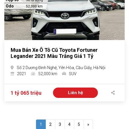
Số tự động
Odo
52,000 km
Mua Bán Xe Ô Tô Cũ Toyota Fortuner
Legander 2021 Màu Trắng Giá 1 Tỷ
Số 2 Dương Đình Nghệ, Yên Hòa, Cầu Giấy, Hà Nội
2021
52,000 km
SUV
1 tỷ 065 triệu
Liên hệ
1
2
3
4
5
»