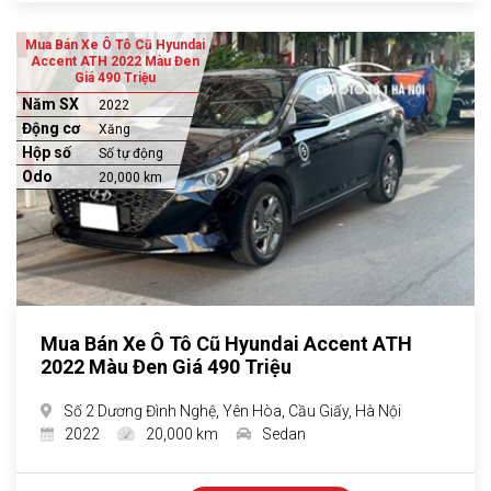
Mua Bán Xe Ô Tô Cũ Hyundai
Accent ATH 2022 Màu Đen
Giá 490 Triệu
Năm SX
2022
Động cơ
Xăng
Hộp số
Số tự động
Odo
20,000 km
Mua Bán Xe Ô Tô Cũ Hyundai Accent ATH
2022 Màu Đen Giá 490 Triệu
Số 2 Dương Đình Nghệ, Yên Hòa, Cầu Giấy, Hà Nội
2022
20,000 km
Sedan