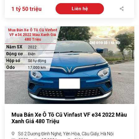
1 tỷ 50 triệu
Liên hệ
Mua Bán Xe Ô Tô Cũ Vinfast
VF e34 2022 Màu Xanh Giá
480 Triệu
Năm SX
2022
Động cơ
Điện
Hộp số
Số tự động
Odo
17,000 km
Mua Bán Xe Ô Tô Cũ Vinfast VF e34 2022 Màu
Xanh Giá 480 Triệu
Số 2 Dương Đình Nghệ, Yên Hòa, Cầu Giấy, Hà Nội