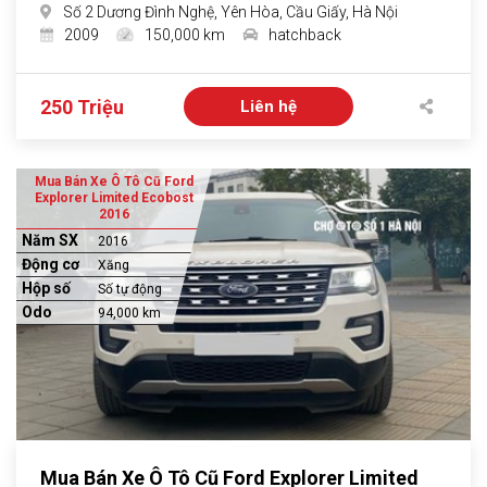
Số 2 Dương Đình Nghệ, Yên Hòa, Cầu Giấy, Hà Nội
2009
150,000 km
hatchback
250 Triệu
Liên hệ
Mua Bán Xe Ô Tô Cũ Ford
Explorer Limited Ecobost
2016
Năm SX
2016
Động cơ
Xăng
Hộp số
Số tự động
Odo
94,000 km
Mua Bán Xe Ô Tô Cũ Ford Explorer Limited