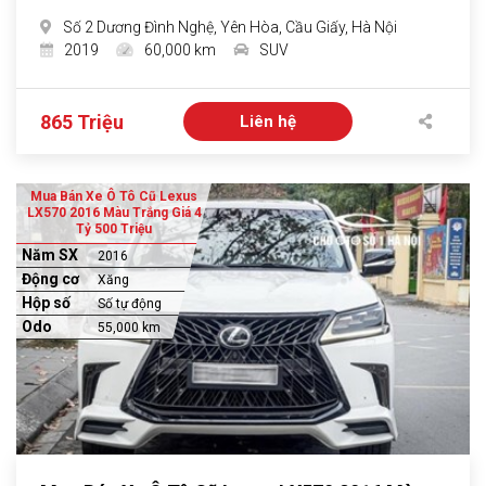
Số 2 Dương Đình Nghệ, Yên Hòa, Cầu Giấy, Hà Nội
2019
60,000 km
SUV
865 Triệu
Liên hệ
Mua Bán Xe Ô Tô Cũ Lexus
LX570 2016 Màu Trắng Giá 4
Tỷ 500 Triệu
Năm SX
2016
Động cơ
Xăng
Hộp số
Số tự động
Odo
55,000 km