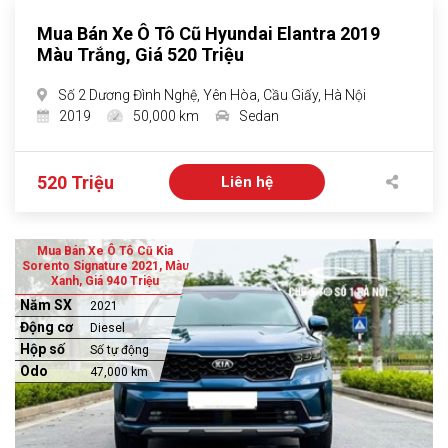
Mua Bán Xe Ô Tô Cũ Hyundai Elantra 2019
Màu Trắng, Giá 520 Triệu
Số 2 Dương Đình Nghệ, Yên Hòa, Cầu Giấy, Hà Nội
2019
50,000 km
Sedan
520 Triệu
Liên hệ
Mua Bán Xe Ô Tô Cũ Kia
Sorento Signature 2021, Màu
Xanh, Giá 940 Triệu
Năm SX
2021
Động cơ
Diesel
Hộp số
Số tự động
Odo
47,000 km