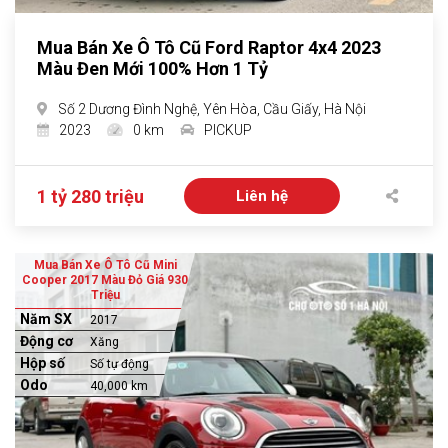
Mua Bán Xe Ô Tô Cũ Ford Raptor 4x4 2023
Màu Đen Mới 100% Hơn 1 Tỷ
Số 2 Dương Đình Nghệ, Yên Hòa, Cầu Giấy, Hà Nội
2023
0 km
PICKUP
1 tỷ 280 triệu
Liên hệ
Mua Bán Xe Ô Tô Cũ Mini
Cooper 2017 Màu Đỏ Giá 930
Triệu
Năm SX
2017
Động cơ
Xăng
Hộp số
Số tự động
Odo
40,000 km