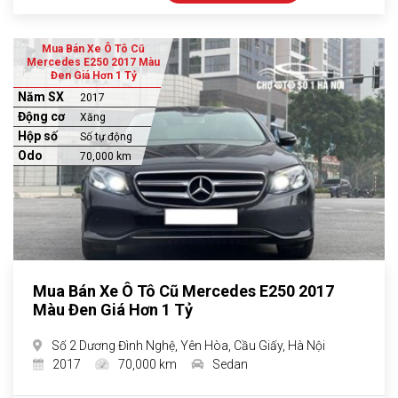
Mua Bán Xe Ô Tô Cũ
Mercedes E250 2017 Màu
Đen Giá Hơn 1 Tỷ
Năm SX
2017
Động cơ
Xăng
Hộp số
Số tự động
Odo
70,000 km
Mua Bán Xe Ô Tô Cũ Mercedes E250 2017
Màu Đen Giá Hơn 1 Tỷ
Số 2 Dương Đình Nghệ, Yên Hòa, Cầu Giấy, Hà Nội
2017
70,000 km
Sedan