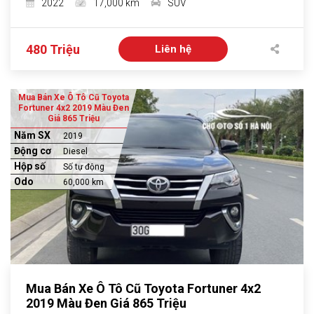
2022
17,000 km
SUV
480 Triệu
Liên hệ
Mua Bán Xe Ô Tô Cũ Toyota
Fortuner 4x2 2019 Màu Đen
Giá 865 Triệu
Năm SX
2019
Động cơ
Diesel
Hộp số
Số tự động
Odo
60,000 km
Mua Bán Xe Ô Tô Cũ Toyota Fortuner 4x2
2019 Màu Đen Giá 865 Triệu