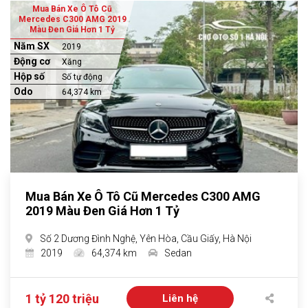
Mua Bán Xe Ô Tô Cũ
Mercedes C300 AMG 2019
Màu Đen Giá Hơn 1 Tỷ
Năm SX
2019
Động cơ
Xăng
Hộp số
Số tự động
Odo
64,374 km
Mua Bán Xe Ô Tô Cũ Mercedes C300 AMG
2019 Màu Đen Giá Hơn 1 Tỷ
Số 2 Dương Đình Nghệ, Yên Hòa, Cầu Giấy, Hà Nội
2019
64,374 km
Sedan
1 tỷ 120 triệu
Liên hệ