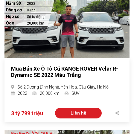
Năm SX
2022
Động cơ
Xăng
Hộp số
Số tự động
Odo
20,000 km
Mua Bán Xe Ô Tô Cũ RANGE ROVER Velar R-
Dynamic SE 2022 Màu Trắng
Số 2 Dương Đình Nghệ, Yên Hòa, Cầu Giấy, Hà Nội
2022
20,000 km
SUV
3 tỷ 799 triệu
Liên hệ
Mua Bán Xe Ô Tô Cũ KIA