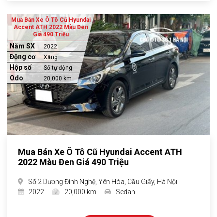
Mua Bán Xe Ô Tô Cũ Hyundai
Accent ATH 2022 Màu Đen
Giá 490 Triệu
Năm SX
2022
Động cơ
Xăng
Hộp số
Số tự động
Odo
20,000 km
Mua Bán Xe Ô Tô Cũ Hyundai Accent ATH
2022 Màu Đen Giá 490 Triệu
Số 2 Dương Đình Nghệ, Yên Hòa, Cầu Giấy, Hà Nội
2022
20,000 km
Sedan