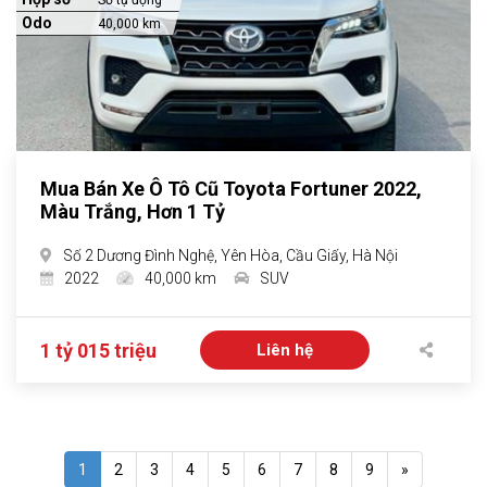
Số tự động
Odo
40,000 km
Mua Bán Xe Ô Tô Cũ Toyota Fortuner 2022,
Màu Trắng, Hơn 1 Tỷ
Số 2 Dương Đình Nghệ, Yên Hòa, Cầu Giấy, Hà Nội
2022
40,000 km
SUV
1 tỷ 015 triệu
Liên hệ
1
2
3
4
5
6
7
8
9
»