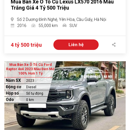
Mua Bán Xe Ô Tô Cũ Lexus LX570 2016 Màu
Trắng Giá 4 Tỷ 500 Triệu
Số 2 Dương Đình Nghệ, Yên Hòa, Cầu Giấy, Hà Nội
2016
55,000 km
SUV
4 tỷ 500 triệu
Liên hệ
Mua Bán Xe Ô Tô Cũ Ford
Raptor 4x4 2023 Màu Đen Mới
100% Hơn 1 Tỷ
Năm SX
2023
Động cơ
Diesel
Hộp số
Số tự động
Odo
0 km