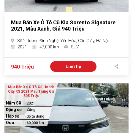
Mua Bán Xe Ô Tô Cũ Kia Sorento Signature
2021, Màu Xanh, Giá 940 Triệu
Số 2 Dương Đình Nghệ, Yên Hòa, Cầu Giấy, Hà Nội
2021
47,000 km
SUV
940 Triệu
Liên hệ
Mua Bán Xe Ô Tô Cũ Honda
City RS 2021 Màu Trắng Giá
505 Triệu
Năm SX
2021
Động cơ
Xăng
Hộp số
Số tự động
Odo
60,000 km