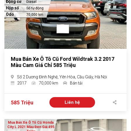
Động cơ
Diesel
Hộp số
Số tự động
Odo
70,000 km
Mua Bán Xe Ô Tô Cũ Ford Wildtrak 3.2 2017
Màu Cam Giá Chỉ 585 Triệu
Số 2 Dương Đình Nghệ, Yên Hòa, Cầu Giấy, Hà Nội
2017
70,000 km
Bán tải
585 Triệu
Liên hệ
Mua Bán Xe Ô Tô Cũ Honda
City L 2021 Màu Đen Giá 495