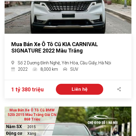
Mua Bán Xe Ô Tô Cũ KIA CARNIVAL
SIGNATURE 2022 Màu Trắng
Số 2 Dương Đình Nghệ, Yên Hòa, Cầu Giấy, Hà Nội
2022
8,000 km
SUV
1 tỷ 380 triệu
Liên hệ
Mua Bán Xe Ô Tô Cũ BMW
520i 2015 Màu Trắng Giá Chỉ
868 Triệu
Năm SX
2015
Động cơ
Xăng