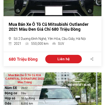
Mua Bán Xe Ô Tô Cũ Mitsubishi Outlander
2021 Màu Đen Giá Chỉ 680 Triệu Đồng
Số 2 Dương Đình Nghệ, Yên Hòa, Cầu Giấy, Hà Nội
2021
550,000 km
SUV
680 Triệu Đồng
Liên hệ
Mua Bán Xe Ô Tô Cũ KIA
CARNIVAL SIGNATURE 2022
Màu Trắng
Năm SX
2022
Động cơ
Dầu
Hộp số
Số tự động
Odo
8,000 km