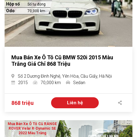
Hộp số
Số tự động
Odo
70,000 km
Mua Bán Xe Ô Tô Cũ BMW 520i 2015 Màu
Trắng Giá Chỉ 868 Triệu
Số 2 Dương Đình Nghệ, Yên Hòa, Cầu Giấy, Hà Nội
2015
70,000 km
Sedan
868 triệu
Liên hệ
Mua Bán Xe Ô Tô Cũ RANGE
ROVER Velar R-Dynamic SE
2022 Màu Trắng