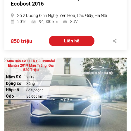
Ecobost 2016
Số 2 Dương Đình Nghệ, Yên Hòa, Cầu Giấy, Hà Nội
2016
94,000 km
SUV
850 triệu
Liên hệ
Mua Bán Xe Ô Tô Cũ Hyundai
Elantra 2019 Màu Trắng, Giá
520 Triệu
Năm SX
2019
Động cơ
Xăng
Hộp số
Số tự động
Odo
50,000 km