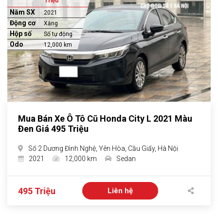
Triệu
Năm SX
2021
Động cơ
Xăng
Hộp số
Số tự động
Odo
12,000 km
Mua Bán Xe Ô Tô Cũ Honda City L 2021 Màu
Đen Giá 495 Triệu
Số 2 Dương Đình Nghệ, Yên Hòa, Cầu Giấy, Hà Nội
2021
12,000 km
Sedan
495 Triệu
Liên hệ