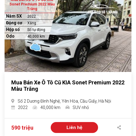
Sonet Premium 2022 Màu
Trắng
Năm SX
2022
Động cơ
Xăng
Hộp số
Số tự động
Odo
40,000 km
Mua Bán Xe Ô Tô Cũ KIA Sonet Premium 2022
Màu Trắng
Số 2 Dương Đình Nghệ, Yên Hòa, Cầu Giấy, Hà Nội
2022
40,000 km
SUV nhỏ
590 triệu
Liên hệ