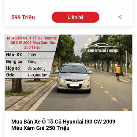
599 Triệu
Liên hệ
Mua Bán Xe Ô Tô Cũ Hyundai
I30 CW 2009 Màu Xám Giá
250 Triệu
Năm SX
2009
Động cơ
Xăng
Hộp số
Số tự động
Odo
150,000 km
Mua Bán Xe Ô Tô Cũ Hyundai I30 CW 2009
Màu Xám Giá 250 Triệu