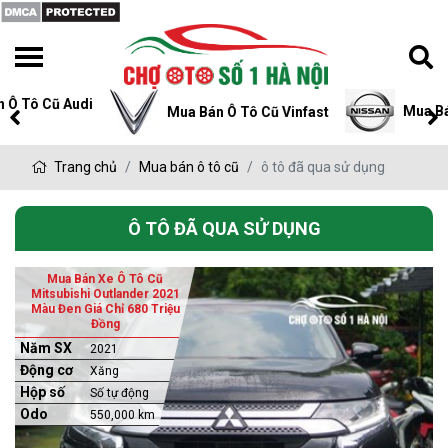
Mua Bán Ô Tô Cũ Ni
Mua Bán Ô Tô Cũ Vinfast
Trang chủ
Mua bán ô tô cũ
ô tô đã qua sử dụng
Ô TÔ ĐÃ QUA SỬ DỤNG
Mua Bán Xe Ô Tô Cũ
Mitsubishi Outlander 2021
Màu Đen Giá Chỉ 680 Triệu
Đồng
Năm SX
2021
Động cơ
Xăng
Hộp số
Số tự động
Odo
550,000 km