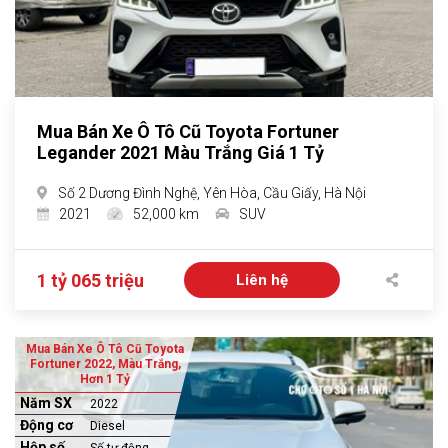
Mua Bán Xe Ô Tô Cũ Toyota Fortuner
Legander 2021 Màu Trắng Giá 1 Tỷ
Số 2 Dương Đình Nghệ, Yên Hòa, Cầu Giấy, Hà Nội
2021
52,000 km
SUV
1 tỷ 065 triệu
Liên hệ
Mua Bán Xe Ô Tô Cũ Toyota
Fortuner 2022, Màu Trắng,
Hơn 1 Tỷ
Năm SX
2022
Động cơ
Diesel
Hộp số