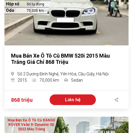
Hộp số
Số tự động
Odo
70,000 km
Mua Bán Xe Ô Tô Cũ BMW 520i 2015 Màu
Trắng Giá Chỉ 868 Triệu
Số 2 Dương Đình Nghệ, Yên Hòa, Cầu Giấy, Hà Nội
2015
70,000 km
Sedan
868 triệu
Liên hệ
Mua Bán Xe Ô Tô Cũ RANGE
ROVER Velar R-Dynamic SE
2022 Màu Trắng