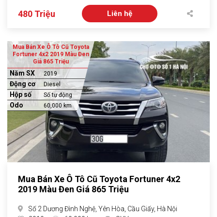
480 Triệu
Liên hệ
Mua Bán Xe Ô Tô Cũ Toyota
Fortuner 4x2 2019 Màu Đen
Giá 865 Triệu
Năm SX
2019
Động cơ
Diesel
Hộp số
Số tự động
Odo
60,000 km
Mua Bán Xe Ô Tô Cũ Toyota Fortuner 4x2
2019 Màu Đen Giá 865 Triệu
Số 2 Dương Đình Nghệ, Yên Hòa, Cầu Giấy, Hà Nội