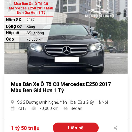
Mua Bán Xe Ô Tô Cũ
Mercedes E250 2017 Màu
Đen Giá Hơn 1 Tỷ
Năm SX
2017
Động cơ
Xăng
Hộp số
Số tự động
Odo
70,000 km
Mua Bán Xe Ô Tô Cũ Mercedes E250 2017
Màu Đen Giá Hơn 1 Tỷ
Số 2 Dương Đình Nghệ, Yên Hòa, Cầu Giấy, Hà Nội
2017
70,000 km
Sedan
1 tỷ 50 triệu
Liên hệ