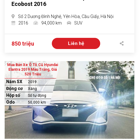
Ecobost 2016
Số 2 Dương Đình Nghệ, Yên Hòa, Cầu Giấy, Hà Nội
2016
94,000 km
SUV
850 triệu
Liên hệ
Mua Bán Xe Ô Tô Cũ Hyundai
Elantra 2019 Màu Trắng, Giá
520 Triệu
Năm SX
2019
Động cơ
Xăng
Hộp số
Số tự động
Odo
50,000 km