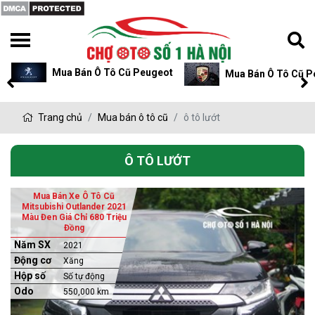
Mua Bán Ô Tô Cũ Peugeot
Mua Bán Ô Tô Cũ P
Trang chủ
Mua bán ô tô cũ
ô tô lướt
Ô TÔ LƯỚT
Mua Bán Xe Ô Tô Cũ
Mitsubishi Outlander 2021
Màu Đen Giá Chỉ 680 Triệu
Đồng
Năm SX
2021
Động cơ
Xăng
Hộp số
Số tự động
Odo
550,000 km