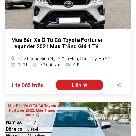
Mua Bán Xe Ô Tô Cũ Toyota Fortuner
Legander 2021 Màu Trắng Giá 1 Tỷ
Số 2 Dương Đình Nghệ, Yên Hòa, Cầu Giấy, Hà Nội
2021
52,000 km
SUV
1 tỷ 065 triệu
Liên hệ
Mua Bán Xe Ô Tô Cũ Toyota
Fortuner 2022, Màu Trắng,
Hơn 1 Tỷ
Năm SX
2022
Động cơ
Diesel
Hộp số