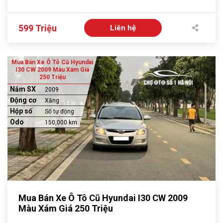
599 Triệu
Liên hệ
Mua Bán Xe Ô Tô Cũ Hyundai
I30 CW 2009 Màu Xám Giá
250 Triệu
Năm SX
2009
Động cơ
Xăng
Hộp số
Số tự động
Odo
150,000 km
Mua Bán Xe Ô Tô Cũ Hyundai I30 CW 2009
Màu Xám Giá 250 Triệu