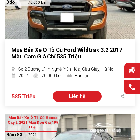
Odo
70,000 km
Mua Bán Xe Ô Tô Cũ Ford Wildtrak 3.2 2017
Màu Cam Giá Chỉ 585 Triệu
Số 2 Dương Đình Nghệ, Yên Hòa, Cầu Giấy, Hà Nội
2017
70,000 km
Bán tải
585 Triệu
Liên hệ
Mua Bán Xe Ô Tô Cũ Honda
City L 2021 Màu Đen Giá 495
Triệu
Năm SX
2021