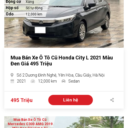
Động cơ
Xăng
Hộp số
Số tự động
Odo
12,000 km
Mua Bán Xe Ô Tô Cũ Honda City L 2021 Màu
Đen Giá 495 Triệu
Số 2 Dương Đình Nghệ, Yên Hòa, Cầu Giấy, Hà Nội
2021
12,000 km
Sedan
495 Triệu
Liên hệ
Mua Bán Xe Ô Tô Cũ
Mercedes C300 AMG 2019