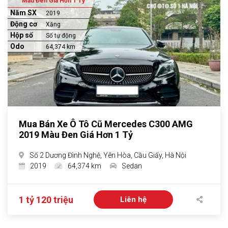
Màu Đen Giá Hơn 1 Tỷ
Năm SX
2019
Động cơ
Xăng
Hộp số
Số tự động
Odo
64,374 km
Mua Bán Xe Ô Tô Cũ Mercedes C300 AMG
2019 Màu Đen Giá Hơn 1 Tỷ
Số 2 Dương Đình Nghệ, Yên Hòa, Cầu Giấy, Hà Nội
2019
64,374 km
Sedan
1 tỷ 120 triệu
Liên hệ