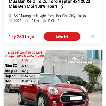
Mua Bán Xe Ô Tô Cũ Ford Raptor 4x4 2023
Màu Đen Mới 100% Hơn 1 Tỷ
Số 2 Dương Đình Nghệ, Yên Hòa, Cầu Giấy, Hà Nội
2023
0 km
PICKUP
1 tỷ 280 triệu
Liên hệ
Mua Bán Xe Ô Tô Cũ Mini
Cooper 2017 Màu Đỏ Giá 930
Triệu
Năm SX
2017
Động cơ
Xăng
Hộp số
Số tự động
Odo
40,000 km