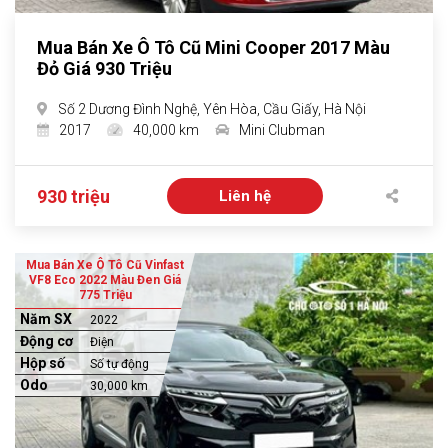
Mua Bán Xe Ô Tô Cũ Mini Cooper 2017 Màu
Đỏ Giá 930 Triệu
Số 2 Dương Đình Nghệ, Yên Hòa, Cầu Giấy, Hà Nội
2017
40,000 km
Mini Clubman
930 triệu
Liên hệ
Mua Bán Xe Ô Tô Cũ Vinfast
VF8 Eco 2022 Màu Đen Giá
775 Triệu
Năm SX
2022
Động cơ
Điện
Hộp số
Số tự động
Odo
30,000 km