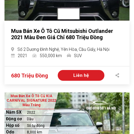
Mua Bán Xe Ô Tô Cũ Mitsubishi Outlander
2021 Màu Đen Giá Chỉ 680 Triệu Đồng
Số 2 Dương Đình Nghệ, Yên Hòa, Cầu Giấy, Hà Nội
2021
550,000 km
SUV
680 Triệu Đồng
Liên hệ
Mua Bán Xe Ô Tô Cũ KIA
CARNIVAL SIGNATURE 2022
Màu Trắng
Năm SX
2022
Động cơ
Dầu
Hộp số
Số tự động
Odo
8,000 km