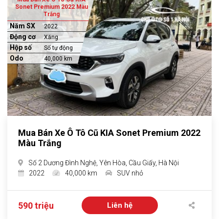
Sonet Premium 2022 Màu
Trắng
Năm SX
2022
Động cơ
Xăng
Hộp số
Số tự động
Odo
40,000 km
Mua Bán Xe Ô Tô Cũ KIA Sonet Premium 2022
Màu Trắng
Số 2 Dương Đình Nghệ, Yên Hòa, Cầu Giấy, Hà Nội
2022
40,000 km
SUV nhỏ
590 triệu
Liên hệ