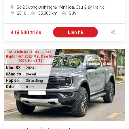
Số 2 Dương Đình Nghệ, Yên Hòa, Cầu Giấy, Hà Nội
2016
55,000 km
SUV
4 tỷ 500 triệu
Liên hệ
Mua Bán Xe Ô Tô Cũ Ford
Raptor 4x4 2023 Màu Đen Mới
100% Hơn 1 Tỷ
Năm SX
2023
Động cơ
Diesel
Hộp số
Số tự động
Odo
0 km