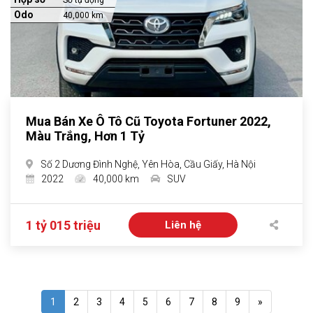
Số tự động
Odo
40,000 km
Mua Bán Xe Ô Tô Cũ Toyota Fortuner 2022,
Màu Trắng, Hơn 1 Tỷ
Số 2 Dương Đình Nghệ, Yên Hòa, Cầu Giấy, Hà Nội
2022
40,000 km
SUV
1 tỷ 015 triệu
Liên hệ
1
2
3
4
5
6
7
8
9
»