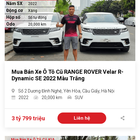
Năm SX
2022
Động cơ
Xăng
Hộp số
Số tự động
Odo
20,000 km
Mua Bán Xe Ô Tô Cũ RANGE ROVER Velar R-
Dynamic SE 2022 Màu Trắng
Số 2 Dương Đình Nghệ, Yên Hòa, Cầu Giấy, Hà Nội
2022
20,000 km
SUV
3 tỷ 799 triệu
Liên hệ
Mua Bán Xe Ô Tô Cũ KIA