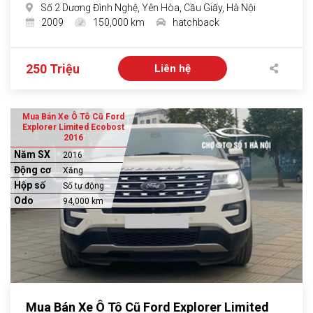
Số 2 Dương Đình Nghệ, Yên Hòa, Cầu Giấy, Hà Nội
2009
150,000 km
hatchback
250 Triệu
Liên hệ
Mua Bán Xe Ô Tô Cũ Ford
Explorer Limited Ecobost
2016
Năm SX
2016
Động cơ
Xăng
Hộp số
Số tự động
Odo
94,000 km
Mua Bán Xe Ô Tô Cũ Ford Explorer Limited