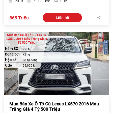
2019
60,000 km
SUV
865 Triệu
Liên hệ
Mua Bán Xe Ô Tô Cũ Lexus
LX570 2016 Màu Trắng Giá 4
Tỷ 500 Triệu
Năm SX
2016
Động cơ
Xăng
Hộp số
Số tự động
Odo
55,000 km
Mua Bán Xe Ô Tô Cũ Lexus LX570 2016 Màu
Trắng Giá 4 Tỷ 500 Triệu