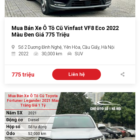
Mua Bán Xe Ô Tô Cũ Vinfast VF8 Eco 2022
Màu Đen Giá 775 Triệu
Số 2 Dương Đình Nghệ, Yên Hòa, Cầu Giấy, Hà Nội
2022
30,000 km
SUV
775 triệu
Liên hệ
Mua Bán Xe Ô Tô Cũ Toyota
Fortuner Legander 2021 Màu
Trắng Giá 1 Tỷ
Năm SX
2021
Động cơ
Diesel
Hộp số
Số tự động
Odo
52,000 km