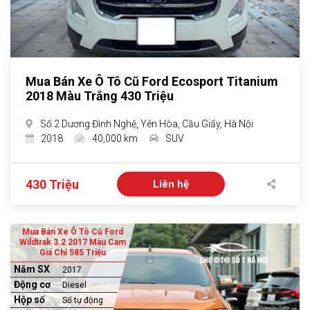
Mua Bán Xe Ô Tô Cũ Ford Ecosport Titanium
2018 Màu Trắng 430 Triệu
Số 2 Dương Đình Nghệ, Yên Hòa, Cầu Giấy, Hà Nội
2018
40,000 km
SUV
430 Triệu
Liên hệ
Mua Bán Xe Ô Tô Cũ Ford
Wildtrak 3.2 2017 Màu Cam
Giá Chỉ 585 Triệu
Năm SX
2017
Động cơ
Diesel
Hộp số
Số tự động