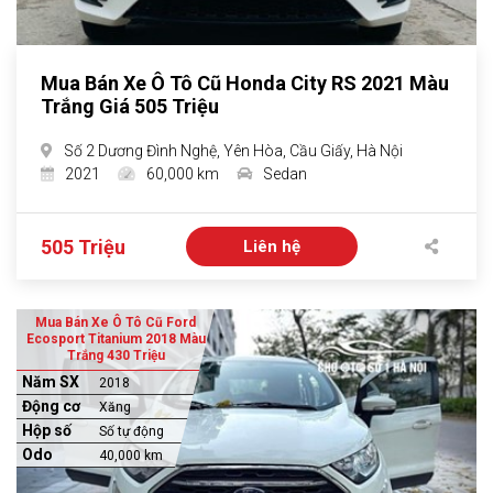
Mua Bán Xe Ô Tô Cũ Honda City RS 2021 Màu
Trắng Giá 505 Triệu
Số 2 Dương Đình Nghệ, Yên Hòa, Cầu Giấy, Hà Nội
2021
60,000 km
Sedan
505 Triệu
Liên hệ
Mua Bán Xe Ô Tô Cũ Ford
Ecosport Titanium 2018 Màu
Trắng 430 Triệu
Năm SX
2018
Động cơ
Xăng
Hộp số
Số tự động
Odo
40,000 km