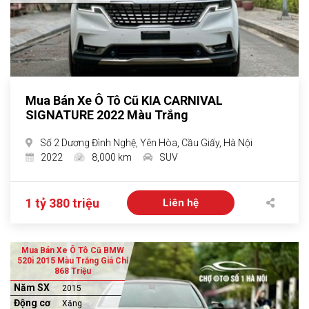
Mua Bán Xe Ô Tô Cũ KIA CARNIVAL
SIGNATURE 2022 Màu Trắng
Số 2 Dương Đình Nghệ, Yên Hòa, Cầu Giấy, Hà Nội
2022
8,000 km
SUV
1 tỷ 380 triệu
Liên hệ
Mua Bán Xe Ô Tô Cũ BMW
520i 2015 Màu Trắng Giá Chỉ
868 Triệu
Năm SX
2015
Động cơ
Xăng