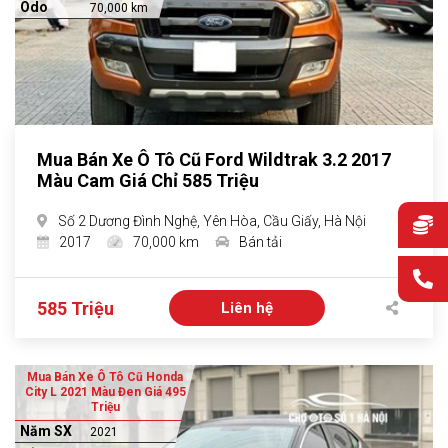
Odo
70,000 km
Mua Bán Xe Ô Tô Cũ Ford Wildtrak 3.2 2017
Màu Cam Giá Chỉ 585 Triệu
Số 2 Dương Đình Nghệ, Yên Hòa, Cầu Giấy, Hà Nội
2017
70,000 km
Bán tải
585 Triệu
Liên hệ
Mua Bán Xe Ô Tô Cũ Honda
City L 2021 Màu Đen Giá 495
Triệu
Năm SX
2021