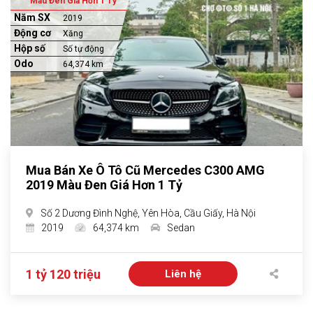
Màu Đen Giá Hơn 1 Tỷ
Năm SX
2019
Động cơ
Xăng
Hộp số
Số tự động
Odo
64,374 km
Mua Bán Xe Ô Tô Cũ Mercedes C300 AMG
2019 Màu Đen Giá Hơn 1 Tỷ
Số 2 Dương Đình Nghệ, Yên Hòa, Cầu Giấy, Hà Nội
2019
64,374 km
Sedan
1 tỷ 120 triệu
Liên hệ