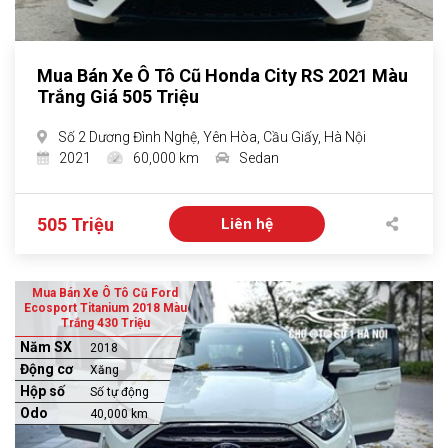
Mua Bán Xe Ô Tô Cũ Honda City RS 2021 Màu
Trắng Giá 505 Triệu
Số 2 Dương Đình Nghệ, Yên Hòa, Cầu Giấy, Hà Nội
2021
60,000 km
Sedan
505 Triệu
Liên hệ
Mua Bán Xe Ô Tô Cũ Ford
Ecosport Titanium 2018 Màu
Trắng 430 Triệu
Năm SX
2018
Động cơ
Xăng
Hộp số
Số tự động
Odo
40,000 km