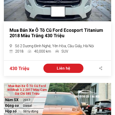
Mua Bán Xe Ô Tô Cũ Ford Ecosport Titanium
2018 Màu Trắng 430 Triệu
Số 2 Dương Đình Nghệ, Yên Hòa, Cầu Giấy, Hà Nội
2018
40,000 km
SUV
430 Triệu
Liên hệ
Mua Bán Xe Ô Tô Cũ Ford
Wildtrak 3.2 2017 Màu Cam
Giá Chỉ 585 Triệu
Năm SX
2017
Động cơ
Diesel
Hộp số
Số tự động