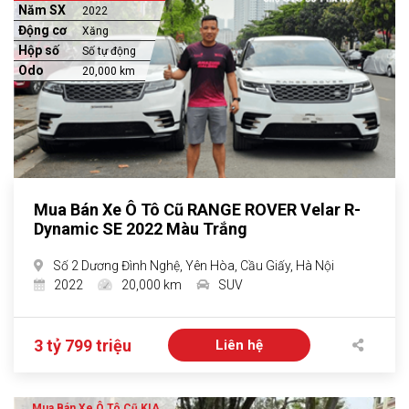
Năm SX
2022
Động cơ
Xăng
Hộp số
Số tự động
Odo
20,000 km
Mua Bán Xe Ô Tô Cũ RANGE ROVER Velar R-
Dynamic SE 2022 Màu Trắng
Số 2 Dương Đình Nghệ, Yên Hòa, Cầu Giấy, Hà Nội
2022
20,000 km
SUV
3 tỷ 799 triệu
Liên hệ
Mua Bán Xe Ô Tô Cũ KIA