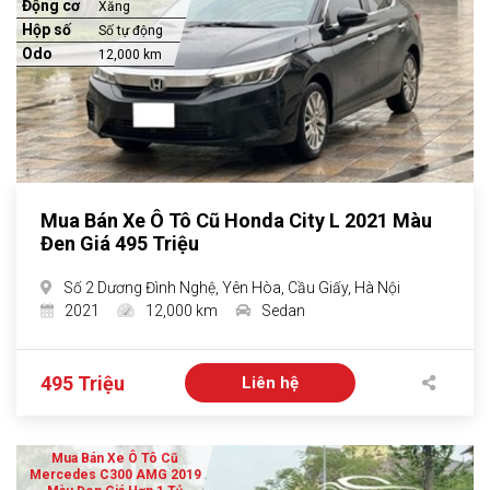
Động cơ
Xăng
Hộp số
Số tự động
Odo
12,000 km
Mua Bán Xe Ô Tô Cũ Honda City L 2021 Màu
Đen Giá 495 Triệu
Số 2 Dương Đình Nghệ, Yên Hòa, Cầu Giấy, Hà Nội
2021
12,000 km
Sedan
495 Triệu
Liên hệ
Mua Bán Xe Ô Tô Cũ
Mercedes C300 AMG 2019