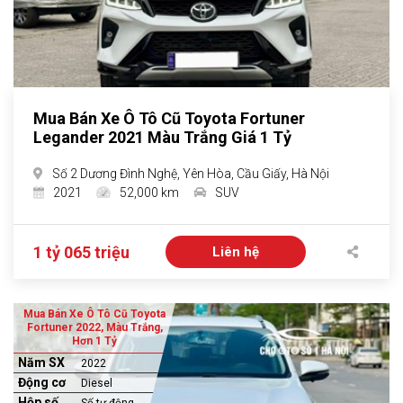
Mua Bán Xe Ô Tô Cũ Toyota Fortuner
Legander 2021 Màu Trắng Giá 1 Tỷ
Số 2 Dương Đình Nghệ, Yên Hòa, Cầu Giấy, Hà Nội
2021
52,000 km
SUV
1 tỷ 065 triệu
Liên hệ
Mua Bán Xe Ô Tô Cũ Toyota
Fortuner 2022, Màu Trắng,
Hơn 1 Tỷ
Năm SX
2022
Động cơ
Diesel
Hộp số