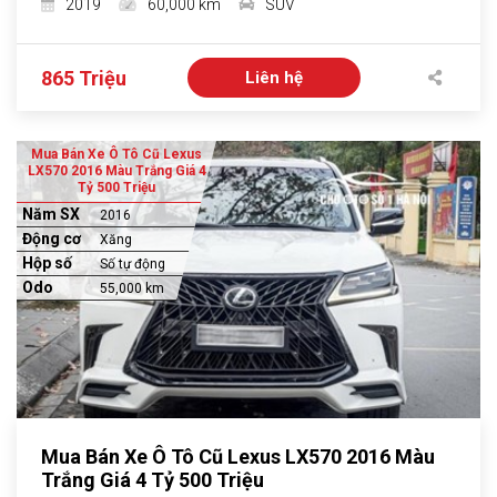
2019
60,000 km
SUV
865 Triệu
Liên hệ
Mua Bán Xe Ô Tô Cũ Lexus
LX570 2016 Màu Trắng Giá 4
Tỷ 500 Triệu
Năm SX
2016
Động cơ
Xăng
Hộp số
Số tự động
Odo
55,000 km
Mua Bán Xe Ô Tô Cũ Lexus LX570 2016 Màu
Trắng Giá 4 Tỷ 500 Triệu