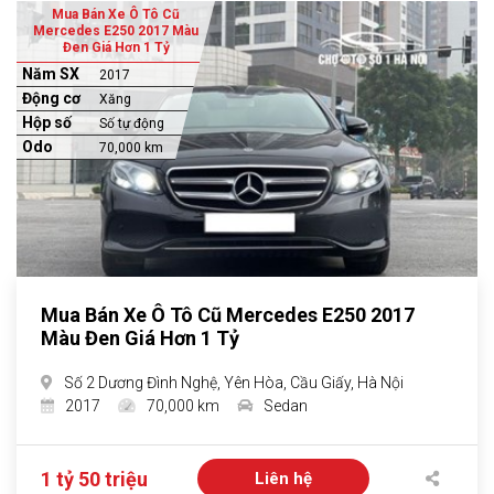
Mua Bán Xe Ô Tô Cũ
Mercedes E250 2017 Màu
Đen Giá Hơn 1 Tỷ
Năm SX
2017
Động cơ
Xăng
Hộp số
Số tự động
Odo
70,000 km
Mua Bán Xe Ô Tô Cũ Mercedes E250 2017
Màu Đen Giá Hơn 1 Tỷ
Số 2 Dương Đình Nghệ, Yên Hòa, Cầu Giấy, Hà Nội
2017
70,000 km
Sedan
1 tỷ 50 triệu
Liên hệ