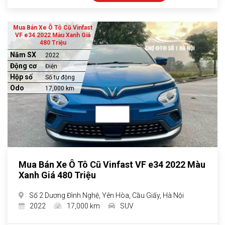
Mua Bán Xe Ô Tô Cũ Vinfast
VF e34 2022 Màu Xanh Giá
480 Triệu
Năm SX
2022
Động cơ
Điện
Hộp số
Số tự động
Odo
17,000 km
Mua Bán Xe Ô Tô Cũ Vinfast VF e34 2022 Màu
Xanh Giá 480 Triệu
Số 2 Dương Đình Nghệ, Yên Hòa, Cầu Giấy, Hà Nội
2022
17,000 km
SUV