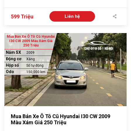
599 Triệu
Liên hệ
Mua Bán Xe Ô Tô Cũ Hyundai
I30 CW 2009 Màu Xám Giá
250 Triệu
Năm SX
2009
Động cơ
Xăng
Hộp số
Số tự động
Odo
150,000 km
Mua Bán Xe Ô Tô Cũ Hyundai I30 CW 2009
Màu Xám Giá 250 Triệu