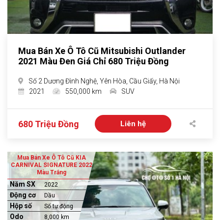
Mua Bán Xe Ô Tô Cũ Mitsubishi Outlander
2021 Màu Đen Giá Chỉ 680 Triệu Đồng
Số 2 Dương Đình Nghệ, Yên Hòa, Cầu Giấy, Hà Nội
2021
550,000 km
SUV
680 Triệu Đồng
Liên hệ
Mua Bán Xe Ô Tô Cũ KIA
CARNIVAL SIGNATURE 2022
Màu Trắng
Năm SX
2022
Động cơ
Dầu
Hộp số
Số tự động
Odo
8,000 km