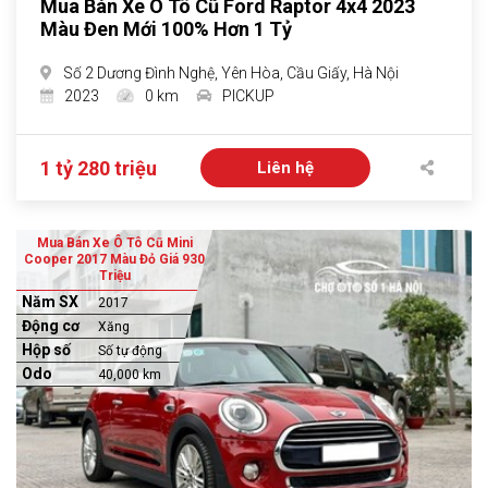
Mua Bán Xe Ô Tô Cũ Ford Raptor 4x4 2023
Màu Đen Mới 100% Hơn 1 Tỷ
Số 2 Dương Đình Nghệ, Yên Hòa, Cầu Giấy, Hà Nội
2023
0 km
PICKUP
1 tỷ 280 triệu
Liên hệ
Mua Bán Xe Ô Tô Cũ Mini
Cooper 2017 Màu Đỏ Giá 930
Triệu
Năm SX
2017
Động cơ
Xăng
Hộp số
Số tự động
Odo
40,000 km