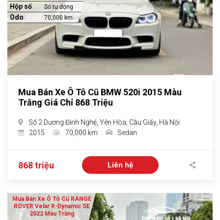
Hộp số
Số tự động
Odo
70,000 km
Mua Bán Xe Ô Tô Cũ BMW 520i 2015 Màu
Trắng Giá Chỉ 868 Triệu
Số 2 Dương Đình Nghệ, Yên Hòa, Cầu Giấy, Hà Nội
2015
70,000 km
Sedan
868 triệu
Liên hệ
Mua Bán Xe Ô Tô Cũ RANGE
ROVER Velar R-Dynamic SE
2022 Màu Trắng