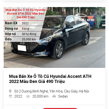
Mua Bán Xe Ô Tô Cũ Hyundai
Accent ATH 2022 Màu Đen
Giá 490 Triệu
Năm SX
2022
Động cơ
Xăng
Hộp số
Số tự động
Odo
20,000 km
Mua Bán Xe Ô Tô Cũ Hyundai Accent ATH
2022 Màu Đen Giá 490 Triệu
Số 2 Dương Đình Nghệ, Yên Hòa, Cầu Giấy, Hà Nội
2022
20,000 km
Sedan