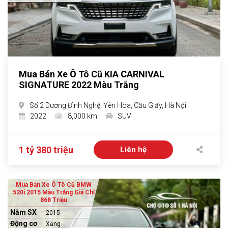
Mua Bán Xe Ô Tô Cũ KIA CARNIVAL
SIGNATURE 2022 Màu Trắng
Số 2 Dương Đình Nghệ, Yên Hòa, Cầu Giấy, Hà Nội
2022
8,000 km
SUV
1 tỷ 380 triệu
Liên hệ
Mua Bán Xe Ô Tô Cũ BMW
520i 2015 Màu Trắng Giá Chỉ
868 Triệu
Năm SX
2015
Động cơ
Xăng