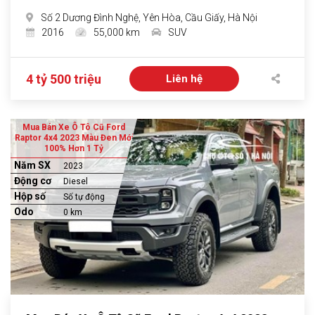
Số 2 Dương Đình Nghệ, Yên Hòa, Cầu Giấy, Hà Nội
2016
55,000 km
SUV
4 tỷ 500 triệu
Liên hệ
Mua Bán Xe Ô Tô Cũ Ford
Raptor 4x4 2023 Màu Đen Mới
100% Hơn 1 Tỷ
Năm SX
2023
Động cơ
Diesel
Hộp số
Số tự động
Odo
0 km