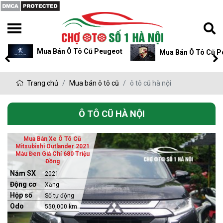
Mua Bán Ô Tô Cũ Peugeot
Mua Bán Ô Tô Cũ P
Trang chủ
Mua bán ô tô cũ
ô tô cũ hà nội
Ô TÔ CŨ HÀ NỘI
Mua Bán Xe Ô Tô Cũ
Mitsubishi Outlander 2021
Màu Đen Giá Chỉ 680 Triệu
Đồng
Năm SX
2021
Động cơ
Xăng
Hộp số
Số tự động
Odo
550,000 km