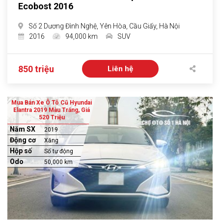
Ecobost 2016
Số 2 Dương Đình Nghệ, Yên Hòa, Cầu Giấy, Hà Nội
2016
94,000 km
SUV
850 triệu
Liên hệ
Mua Bán Xe Ô Tô Cũ Hyundai
Elantra 2019 Màu Trắng, Giá
520 Triệu
Năm SX
2019
Động cơ
Xăng
Hộp số
Số tự động
Odo
50,000 km