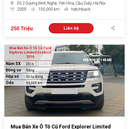
Số 2 Dương Đình Nghệ, Yên Hòa, Cầu Giấy, Hà Nội
2009
150,000 km
hatchback
250 Triệu
Liên hệ
Mua Bán Xe Ô Tô Cũ Ford
Explorer Limited Ecobost
2016
Năm SX
2016
Động cơ
Xăng
Hộp số
Số tự động
Odo
94,000 km
Mua Bán Xe Ô Tô Cũ Ford Explorer Limited