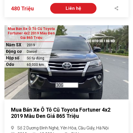
480 Triệu
Liên hệ
Mua Bán Xe Ô Tô Cũ Toyota
Fortuner 4x2 2019 Màu Đen
Giá 865 Triệu
Năm SX
2019
Động cơ
Diesel
Hộp số
Số tự động
Odo
60,000 km
Mua Bán Xe Ô Tô Cũ Toyota Fortuner 4x2
2019 Màu Đen Giá 865 Triệu
Số 2 Dương Đình Nghệ, Yên Hòa, Cầu Giấy, Hà Nội