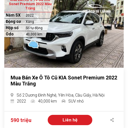
Sonet Premium 2022 Màu
Trắng
Năm SX
2022
Động cơ
Xăng
Hộp số
Số tự động
Odo
40,000 km
Mua Bán Xe Ô Tô Cũ KIA Sonet Premium 2022
Màu Trắng
Số 2 Dương Đình Nghệ, Yên Hòa, Cầu Giấy, Hà Nội
2022
40,000 km
SUV nhỏ
590 triệu
Liên hệ