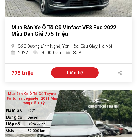
Mua Bán Xe Ô Tô Cũ Vinfast VF8 Eco 2022
Màu Đen Giá 775 Triệu
Số 2 Dương Đình Nghệ, Yên Hòa, Cầu Giấy, Hà Nội
2022
30,000 km
SUV
775 triệu
Liên hệ
Mua Bán Xe Ô Tô Cũ Toyota
Fortuner Legander 2021 Màu
Trắng Giá 1 Tỷ
Năm SX
2021
Động cơ
Diesel
Hộp số
Số tự động
Odo
52,000 km