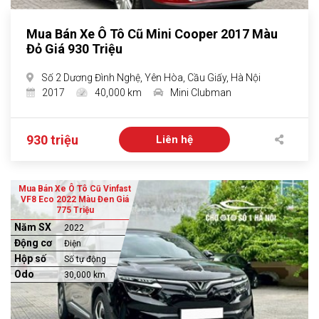
Mua Bán Xe Ô Tô Cũ Mini Cooper 2017 Màu
Đỏ Giá 930 Triệu
Số 2 Dương Đình Nghệ, Yên Hòa, Cầu Giấy, Hà Nội
2017
40,000 km
Mini Clubman
930 triệu
Liên hệ
Mua Bán Xe Ô Tô Cũ Vinfast
VF8 Eco 2022 Màu Đen Giá
775 Triệu
Năm SX
2022
Động cơ
Điện
Hộp số
Số tự động
Odo
30,000 km