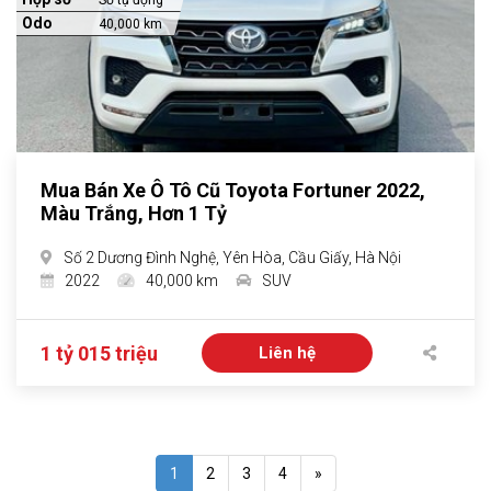
Số tự động
Odo
40,000 km
Mua Bán Xe Ô Tô Cũ Toyota Fortuner 2022,
Màu Trắng, Hơn 1 Tỷ
Số 2 Dương Đình Nghệ, Yên Hòa, Cầu Giấy, Hà Nội
2022
40,000 km
SUV
1 tỷ 015 triệu
Liên hệ
1
2
3
4
»