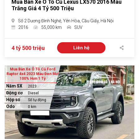
Mua Bán Xe Ô Tô Cũ Lexus LX570 2016 Màu
Trắng Giá 4 Tỷ 500 Triệu
Số 2 Dương Đình Nghệ, Yên Hòa, Cầu Giấy, Hà Nội
2016
55,000 km
SUV
4 tỷ 500 triệu
Liên hệ
Mua Bán Xe Ô Tô Cũ Ford
Raptor 4x4 2023 Màu Đen Mới
100% Hơn 1 Tỷ
Năm SX
2023
Động cơ
Diesel
Hộp số
Số tự động
Odo
0 km