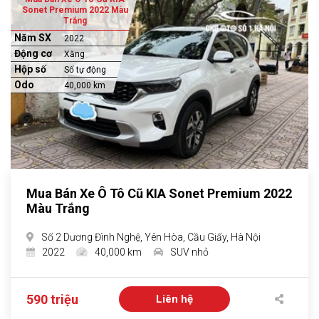
Sonet Premium 2022 Màu
Trắng
Năm SX
2022
Động cơ
Xăng
Hộp số
Số tự động
Odo
40,000 km
Mua Bán Xe Ô Tô Cũ KIA Sonet Premium 2022
Màu Trắng
Số 2 Dương Đình Nghệ, Yên Hòa, Cầu Giấy, Hà Nội
2022
40,000 km
SUV nhỏ
590 triệu
Liên hệ