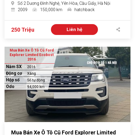
Số 2 Dương Đình Nghệ, Yên Hòa, Cầu Giấy, Hà Nội
2009
150,000 km
hatchback
250 Triệu
Liên hệ
Mua Bán Xe Ô Tô Cũ Ford
Explorer Limited Ecobost
2016
Năm SX
2016
Động cơ
Xăng
Hộp số
Số tự động
Odo
94,000 km
Mua Bán Xe Ô Tô Cũ Ford Explorer Limited