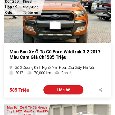
Động cơ
Diesel
Hộp số
Số tự động
Odo
70,000 km
Mua Bán Xe Ô Tô Cũ Ford Wildtrak 3.2 2017
Màu Cam Giá Chỉ 585 Triệu
Số 2 Dương Đình Nghệ, Yên Hòa, Cầu Giấy, Hà Nội
2017
70,000 km
Bán tải
585 Triệu
Liên hệ
Mua Bán Xe Ô Tô Cũ Honda
City L 2021 Màu Đen Giá 495