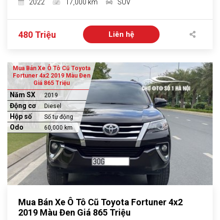
2022
17,000 km
SUV
480 Triệu
Liên hệ
Mua Bán Xe Ô Tô Cũ Toyota
Fortuner 4x2 2019 Màu Đen
Giá 865 Triệu
Năm SX
2019
Động cơ
Diesel
Hộp số
Số tự động
Odo
60,000 km
Mua Bán Xe Ô Tô Cũ Toyota Fortuner 4x2
2019 Màu Đen Giá 865 Triệu