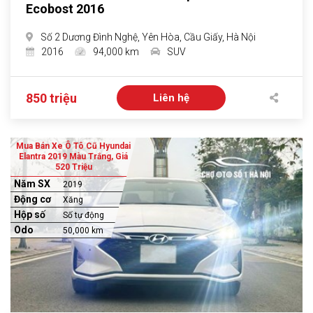
Ecobost 2016
Số 2 Dương Đình Nghệ, Yên Hòa, Cầu Giấy, Hà Nội
2016
94,000 km
SUV
850 triệu
Liên hệ
Mua Bán Xe Ô Tô Cũ Hyundai
Elantra 2019 Màu Trắng, Giá
520 Triệu
Năm SX
2019
Động cơ
Xăng
Hộp số
Số tự động
Odo
50,000 km