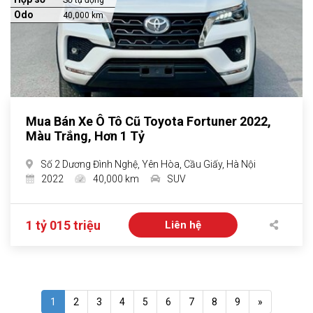
Số tự động
Odo
40,000 km
Mua Bán Xe Ô Tô Cũ Toyota Fortuner 2022,
Màu Trắng, Hơn 1 Tỷ
Số 2 Dương Đình Nghệ, Yên Hòa, Cầu Giấy, Hà Nội
2022
40,000 km
SUV
1 tỷ 015 triệu
Liên hệ
1
2
3
4
5
6
7
8
9
»