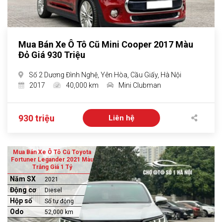
Mua Bán Xe Ô Tô Cũ Mini Cooper 2017 Màu
Đỏ Giá 930 Triệu
Số 2 Dương Đình Nghệ, Yên Hòa, Cầu Giấy, Hà Nội
2017
40,000 km
Mini Clubman
930 triệu
Liên hệ
Mua Bán Xe Ô Tô Cũ Toyota
Fortuner Legander 2021 Màu
Trắng Giá 1 Tỷ
Năm SX
2021
Động cơ
Diesel
Hộp số
Số tự động
Odo
52,000 km