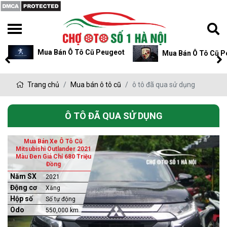
Mua Bán Ô Tô Cũ Peugeot
Mua Bán Ô Tô Cũ P
Trang chủ
Mua bán ô tô cũ
ô tô đã qua sử dụng
Ô TÔ ĐÃ QUA SỬ DỤNG
Mua Bán Xe Ô Tô Cũ
Mitsubishi Outlander 2021
Màu Đen Giá Chỉ 680 Triệu
Đồng
Năm SX
2021
Động cơ
Xăng
Hộp số
Số tự động
Odo
550,000 km