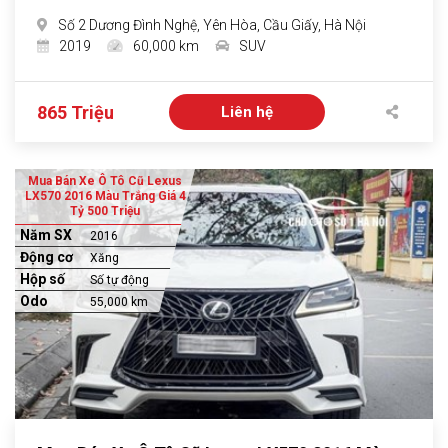
Số 2 Dương Đình Nghệ, Yên Hòa, Cầu Giấy, Hà Nội
2019
60,000 km
SUV
865 Triệu
Liên hệ
Mua Bán Xe Ô Tô Cũ Lexus
LX570 2016 Màu Trắng Giá 4
Tỷ 500 Triệu
Năm SX
2016
Động cơ
Xăng
Hộp số
Số tự động
Odo
55,000 km