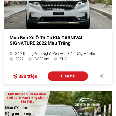
Mua Bán Xe Ô Tô Cũ KIA CARNIVAL
SIGNATURE 2022 Màu Trắng
Số 2 Dương Đình Nghệ, Yên Hòa, Cầu Giấy, Hà Nội
2022
8,000 km
SUV
1 tỷ 380 triệu
Liên hệ
Mua Bán Xe Ô Tô Cũ BMW
520i 2015 Màu Trắng Giá Chỉ
868 Triệu
Năm SX
2015
Động cơ
Xăng