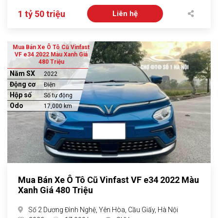
1 tỷ 50 triệu
Liên hệ
Mua Bán Xe Ô Tô Cũ Vinfast
VF e34 2022 Màu Xanh Giá
480 Triệu
Năm SX
2022
Động cơ
Điện
Hộp số
Số tự động
Odo
17,000 km
Mua Bán Xe Ô Tô Cũ Vinfast VF e34 2022 Màu
Xanh Giá 480 Triệu
Số 2 Dương Đình Nghệ, Yên Hòa, Cầu Giấy, Hà Nội