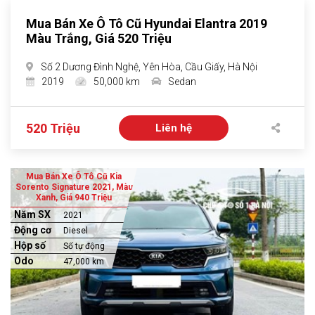
Mua Bán Xe Ô Tô Cũ Hyundai Elantra 2019
Màu Trắng, Giá 520 Triệu
Số 2 Dương Đình Nghệ, Yên Hòa, Cầu Giấy, Hà Nội
2019
50,000 km
Sedan
520 Triệu
Liên hệ
Mua Bán Xe Ô Tô Cũ Kia
Sorento Signature 2021, Màu
Xanh, Giá 940 Triệu
Năm SX
2021
Động cơ
Diesel
Hộp số
Số tự động
Odo
47,000 km