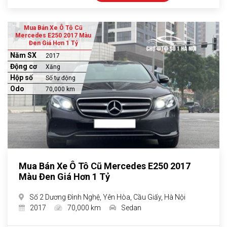
Mua Bán Xe Ô Tô Cũ
Mercedes E250 2017 Màu
Đen Giá Hơn 1 Tỷ
Năm SX
2017
Động cơ
Xăng
Hộp số
Số tự động
Odo
70,000 km
Mua Bán Xe Ô Tô Cũ Mercedes E250 2017
Màu Đen Giá Hơn 1 Tỷ
Số 2 Dương Đình Nghệ, Yên Hòa, Cầu Giấy, Hà Nội
2017
70,000 km
Sedan