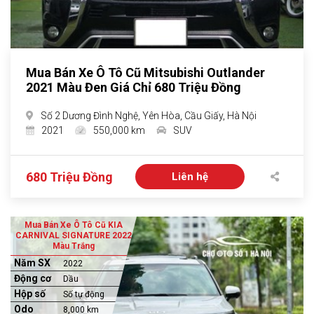
Mua Bán Xe Ô Tô Cũ Mitsubishi Outlander
2021 Màu Đen Giá Chỉ 680 Triệu Đồng
Số 2 Dương Đình Nghệ, Yên Hòa, Cầu Giấy, Hà Nội
2021
550,000 km
SUV
680 Triệu Đồng
Liên hệ
Mua Bán Xe Ô Tô Cũ KIA
CARNIVAL SIGNATURE 2022
Màu Trắng
Năm SX
2022
Động cơ
Dầu
Hộp số
Số tự động
Odo
8,000 km