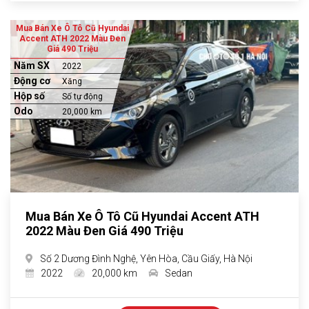
Mua Bán Xe Ô Tô Cũ Hyundai
Accent ATH 2022 Màu Đen
Giá 490 Triệu
Năm SX
2022
Động cơ
Xăng
Hộp số
Số tự động
Odo
20,000 km
Mua Bán Xe Ô Tô Cũ Hyundai Accent ATH
2022 Màu Đen Giá 490 Triệu
Số 2 Dương Đình Nghệ, Yên Hòa, Cầu Giấy, Hà Nội
2022
20,000 km
Sedan