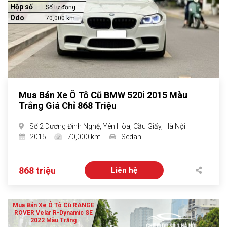
Hộp số
Số tự động
Odo
70,000 km
Mua Bán Xe Ô Tô Cũ BMW 520i 2015 Màu
Trắng Giá Chỉ 868 Triệu
Số 2 Dương Đình Nghệ, Yên Hòa, Cầu Giấy, Hà Nội
2015
70,000 km
Sedan
868 triệu
Liên hệ
Mua Bán Xe Ô Tô Cũ RANGE
ROVER Velar R-Dynamic SE
2022 Màu Trắng