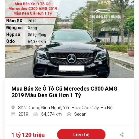
Mua Bán Xe Ô Tô Cũ
Mercedes C300 AMG 2019
Màu Đen Giá Hơn 1 Tỷ
Năm SX
2019
Động cơ
Xăng
Hộp số
Số tự động
Odo
64,374 km
Mua Bán Xe Ô Tô Cũ Mercedes C300 AMG
2019 Màu Đen Giá Hơn 1 Tỷ
Số 2 Dương Đình Nghệ, Yên Hòa, Cầu Giấy, Hà Nội
2019
64,374 km
Sedan
1 tỷ 120 triệu
Liên hệ