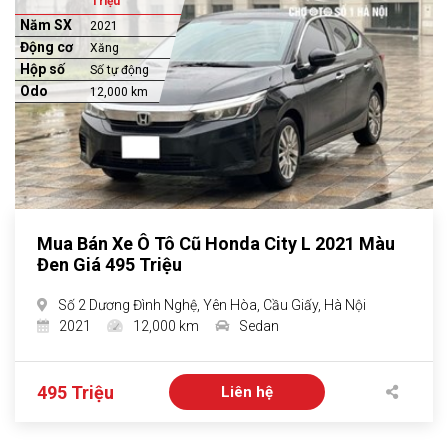
Triệu
Năm SX
2021
Động cơ
Xăng
Hộp số
Số tự động
Odo
12,000 km
Mua Bán Xe Ô Tô Cũ Honda City L 2021 Màu
Đen Giá 495 Triệu
Số 2 Dương Đình Nghệ, Yên Hòa, Cầu Giấy, Hà Nội
2021
12,000 km
Sedan
495 Triệu
Liên hệ