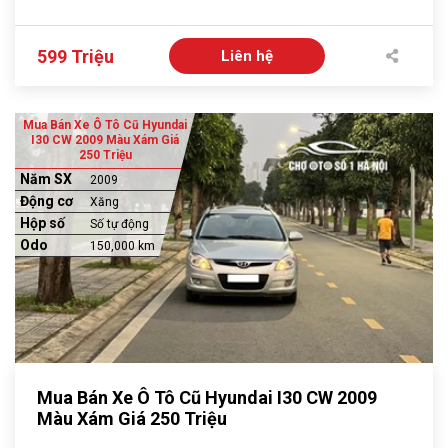
599 Triệu
Liên hệ
Mua Bán Xe Ô Tô Cũ Hyundai
I30 CW 2009 Màu Xám Giá
250 Triệu
Năm SX
2009
Động cơ
Xăng
Hộp số
Số tự động
Odo
150,000 km
Mua Bán Xe Ô Tô Cũ Hyundai I30 CW 2009
Màu Xám Giá 250 Triệu