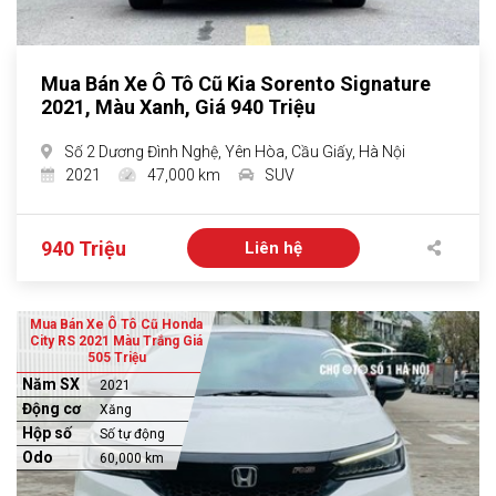
Mua Bán Xe Ô Tô Cũ Kia Sorento Signature
2021, Màu Xanh, Giá 940 Triệu
Số 2 Dương Đình Nghệ, Yên Hòa, Cầu Giấy, Hà Nội
2021
47,000 km
SUV
940 Triệu
Liên hệ
Mua Bán Xe Ô Tô Cũ Honda
City RS 2021 Màu Trắng Giá
505 Triệu
Năm SX
2021
Động cơ
Xăng
Hộp số
Số tự động
Odo
60,000 km