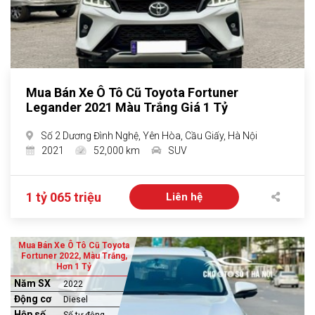
Mua Bán Xe Ô Tô Cũ Toyota Fortuner
Legander 2021 Màu Trắng Giá 1 Tỷ
Số 2 Dương Đình Nghệ, Yên Hòa, Cầu Giấy, Hà Nội
2021
52,000 km
SUV
1 tỷ 065 triệu
Liên hệ
Mua Bán Xe Ô Tô Cũ Toyota
Fortuner 2022, Màu Trắng,
Hơn 1 Tỷ
Năm SX
2022
Động cơ
Diesel
Hộp số