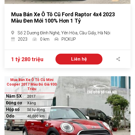
Mua Bán Xe Ô Tô Cũ Ford Raptor 4x4 2023
Màu Đen Mới 100% Hơn 1 Tỷ
Số 2 Dương Đình Nghệ, Yên Hòa, Cầu Giấy, Hà Nội
2023
0 km
PICKUP
1 tỷ 280 triệu
Liên hệ
Mua Bán Xe Ô Tô Cũ Mini
Cooper 2017 Màu Đỏ Giá 930
Triệu
Năm SX
2017
Động cơ
Xăng
Hộp số
Số tự động
Odo
40,000 km