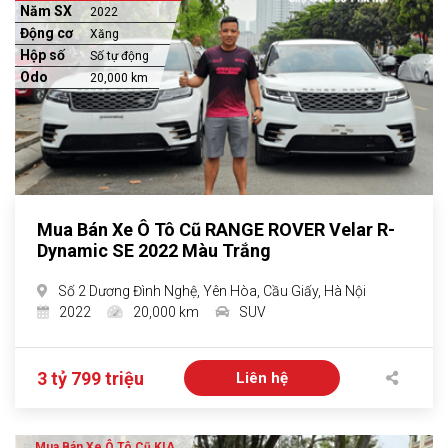
Năm SX
2022
Động cơ
Xăng
Hộp số
Số tự động
Odo
20,000 km
Mua Bán Xe Ô Tô Cũ RANGE ROVER Velar R-
Dynamic SE 2022 Màu Trắng
Số 2 Dương Đình Nghệ, Yên Hòa, Cầu Giấy, Hà Nội
2022
20,000 km
SUV
3 tỷ 799 triệu
Liên hệ
Mua Bán Xe Ô Tô Cũ KIA