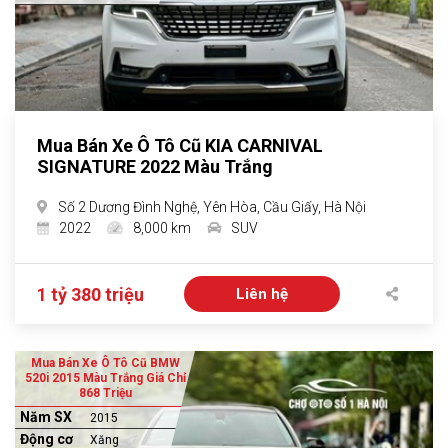
Mua Bán Xe Ô Tô Cũ KIA CARNIVAL
SIGNATURE 2022 Màu Trắng
Số 2 Dương Đình Nghệ, Yên Hòa, Cầu Giấy, Hà Nội
2022
8,000 km
SUV
1 tỷ 380 triệu
Liên hệ
Mua Bán Xe Ô Tô Cũ BMW
520i 2015 Màu Trắng Giá Chỉ
868 Triệu
Năm SX
2015
Động cơ
Xăng