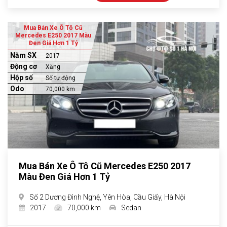
Mua Bán Xe Ô Tô Cũ
Mercedes E250 2017 Màu
Đen Giá Hơn 1 Tỷ
Năm SX
2017
Động cơ
Xăng
Hộp số
Số tự động
Odo
70,000 km
Mua Bán Xe Ô Tô Cũ Mercedes E250 2017
Màu Đen Giá Hơn 1 Tỷ
Số 2 Dương Đình Nghệ, Yên Hòa, Cầu Giấy, Hà Nội
2017
70,000 km
Sedan