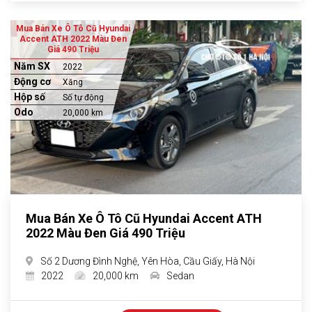
Mua Bán Xe Ô Tô Cũ Hyundai
Accent ATH 2022 Màu Đen
Giá 490 Triệu
Năm SX
2022
Động cơ
Xăng
Hộp số
Số tự động
Odo
20,000 km
Mua Bán Xe Ô Tô Cũ Hyundai Accent ATH
2022 Màu Đen Giá 490 Triệu
Số 2 Dương Đình Nghệ, Yên Hòa, Cầu Giấy, Hà Nội
2022
20,000 km
Sedan