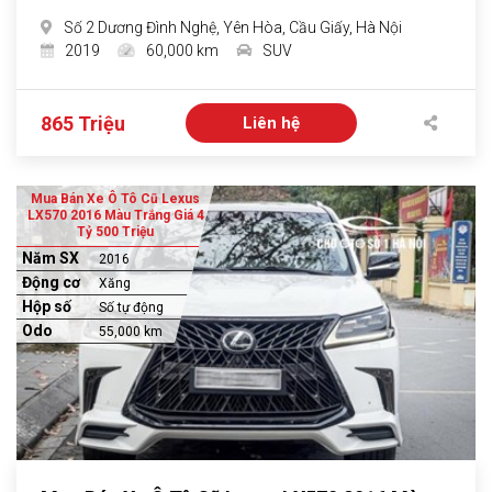
Số 2 Dương Đình Nghệ, Yên Hòa, Cầu Giấy, Hà Nội
2019
60,000 km
SUV
865 Triệu
Liên hệ
Mua Bán Xe Ô Tô Cũ Lexus
LX570 2016 Màu Trắng Giá 4
Tỷ 500 Triệu
Năm SX
2016
Động cơ
Xăng
Hộp số
Số tự động
Odo
55,000 km