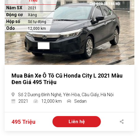
Triệu
Năm SX
2021
Động cơ
Xăng
Hộp số
Số tự động
Odo
12,000 km
Mua Bán Xe Ô Tô Cũ Honda City L 2021 Màu
Đen Giá 495 Triệu
Số 2 Dương Đình Nghệ, Yên Hòa, Cầu Giấy, Hà Nội
2021
12,000 km
Sedan
495 Triệu
Liên hệ