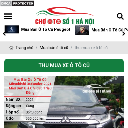
Mua Bán Ô Tô Cũ Peugeot
Mua Bán Ô Tô Cũ P
Trang chủ
Mua bán ô tô cũ
thu mua xe ô tô cũ
THU MUA XE Ô TÔ CŨ
Mua Bán Xe Ô Tô Cũ
Mitsubishi Outlander 2021
Màu Đen Giá Chỉ 680 Triệu
Đồng
Năm SX
2021
Động cơ
Xăng
Hộp số
Số tự động
Odo
550,000 km