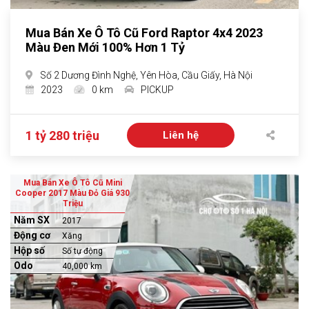
Mua Bán Xe Ô Tô Cũ Ford Raptor 4x4 2023
Màu Đen Mới 100% Hơn 1 Tỷ
Số 2 Dương Đình Nghệ, Yên Hòa, Cầu Giấy, Hà Nội
2023
0 km
PICKUP
1 tỷ 280 triệu
Liên hệ
Mua Bán Xe Ô Tô Cũ Mini
Cooper 2017 Màu Đỏ Giá 930
Triệu
Năm SX
2017
Động cơ
Xăng
Hộp số
Số tự động
Odo
40,000 km