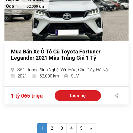
Số tự động
Odo
52,000 km
Mua Bán Xe Ô Tô Cũ Toyota Fortuner
Legander 2021 Màu Trắng Giá 1 Tỷ
Số 2 Dương Đình Nghệ, Yên Hòa, Cầu Giấy, Hà Nội
2021
52,000 km
SUV
1 tỷ 065 triệu
Liên hệ
1
2
3
4
5
»