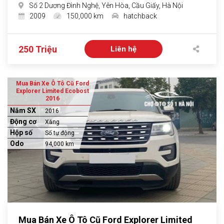
Số 2 Dương Đình Nghệ, Yên Hòa, Cầu Giấy, Hà Nội
2009
150,000 km
hatchback
250 Triệu
Liên hệ
Mua Bán Xe Ô Tô Cũ Ford
Explorer Limited Ecobost
2016
Năm SX
2016
Động cơ
Xăng
Hộp số
Số tự động
Odo
94,000 km
Mua Bán Xe Ô Tô Cũ Ford Explorer Limited