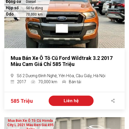
Động cơ
Diesel
Hộp số
Số tự động
Odo
70,000 km
Mua Bán Xe Ô Tô Cũ Ford Wildtrak 3.2 2017
Màu Cam Giá Chỉ 585 Triệu
Số 2 Dương Đình Nghệ, Yên Hòa, Cầu Giấy, Hà Nội
2017
70,000 km
Bán tải
585 Triệu
Liên hệ
Mua Bán Xe Ô Tô Cũ Honda
City L 2021 Màu Đen Giá 495