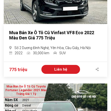
Mua Bán Xe Ô Tô Cũ Vinfast VF8 Eco 2022
Màu Đen Giá 775 Triệu
Số 2 Dương Đình Nghệ, Yên Hòa, Cầu Giấy, Hà Nội
2022
30,000 km
SUV
775 triệu
Liên hệ
Mua Bán Xe Ô Tô Cũ Toyota
Fortuner Legander 2021 Màu
Trắng Giá 1 Tỷ
Năm SX
2021
Động cơ
Diesel
Hộp số