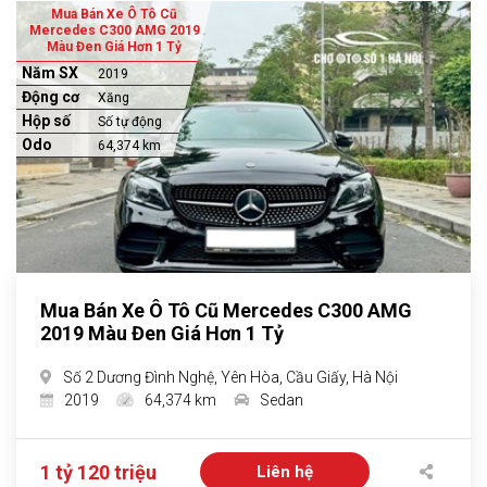
Mua Bán Xe Ô Tô Cũ
Mercedes C300 AMG 2019
Màu Đen Giá Hơn 1 Tỷ
Năm SX
2019
Động cơ
Xăng
Hộp số
Số tự động
Odo
64,374 km
Mua Bán Xe Ô Tô Cũ Mercedes C300 AMG
2019 Màu Đen Giá Hơn 1 Tỷ
Số 2 Dương Đình Nghệ, Yên Hòa, Cầu Giấy, Hà Nội
2019
64,374 km
Sedan
1 tỷ 120 triệu
Liên hệ