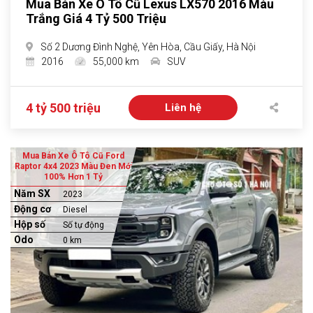
Mua Bán Xe Ô Tô Cũ Lexus LX570 2016 Màu
Trắng Giá 4 Tỷ 500 Triệu
Số 2 Dương Đình Nghệ, Yên Hòa, Cầu Giấy, Hà Nội
2016
55,000 km
SUV
4 tỷ 500 triệu
Liên hệ
Mua Bán Xe Ô Tô Cũ Ford
Raptor 4x4 2023 Màu Đen Mới
100% Hơn 1 Tỷ
Năm SX
2023
Động cơ
Diesel
Hộp số
Số tự động
Odo
0 km