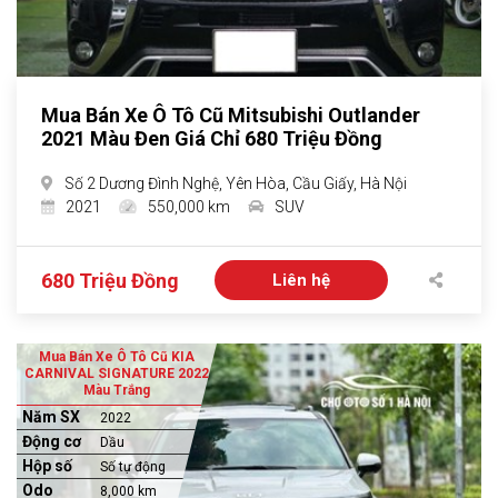
Mua Bán Xe Ô Tô Cũ Mitsubishi Outlander
2021 Màu Đen Giá Chỉ 680 Triệu Đồng
Số 2 Dương Đình Nghệ, Yên Hòa, Cầu Giấy, Hà Nội
2021
550,000 km
SUV
680 Triệu Đồng
Liên hệ
Mua Bán Xe Ô Tô Cũ KIA
CARNIVAL SIGNATURE 2022
Màu Trắng
Năm SX
2022
Động cơ
Dầu
Hộp số
Số tự động
Odo
8,000 km