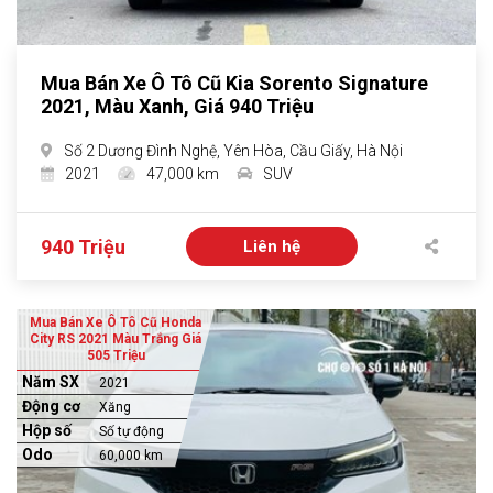
Mua Bán Xe Ô Tô Cũ Kia Sorento Signature
2021, Màu Xanh, Giá 940 Triệu
Số 2 Dương Đình Nghệ, Yên Hòa, Cầu Giấy, Hà Nội
2021
47,000 km
SUV
940 Triệu
Liên hệ
Mua Bán Xe Ô Tô Cũ Honda
City RS 2021 Màu Trắng Giá
505 Triệu
Năm SX
2021
Động cơ
Xăng
Hộp số
Số tự động
Odo
60,000 km