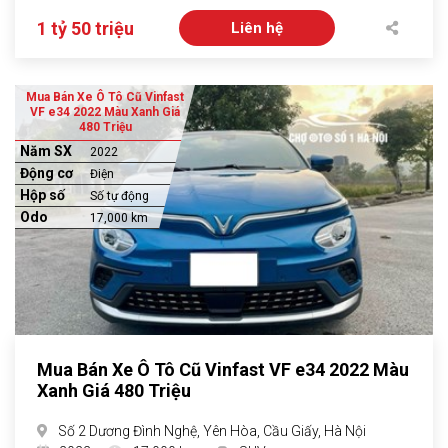
1 tỷ 50 triệu
Liên hệ
Mua Bán Xe Ô Tô Cũ Vinfast
VF e34 2022 Màu Xanh Giá
480 Triệu
Năm SX
2022
Động cơ
Điện
Hộp số
Số tự động
Odo
17,000 km
Mua Bán Xe Ô Tô Cũ Vinfast VF e34 2022 Màu
Xanh Giá 480 Triệu
Số 2 Dương Đình Nghệ, Yên Hòa, Cầu Giấy, Hà Nội