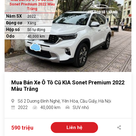
Sonet Premium 2022 Màu
Trắng
Năm SX
2022
Động cơ
Xăng
Hộp số
Số tự động
Odo
40,000 km
Mua Bán Xe Ô Tô Cũ KIA Sonet Premium 2022
Màu Trắng
Số 2 Dương Đình Nghệ, Yên Hòa, Cầu Giấy, Hà Nội
2022
40,000 km
SUV nhỏ
590 triệu
Liên hệ