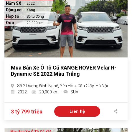
Năm SX
2022
Động cơ
Xăng
Hộp số
Số tự động
Odo
20,000 km
Mua Bán Xe Ô Tô Cũ RANGE ROVER Velar R-
Dynamic SE 2022 Màu Trắng
Số 2 Dương Đình Nghệ, Yên Hòa, Cầu Giấy, Hà Nội
2022
20,000 km
SUV
3 tỷ 799 triệu
Liên hệ
Mua Bán Xe Ô Tô Cũ KIA