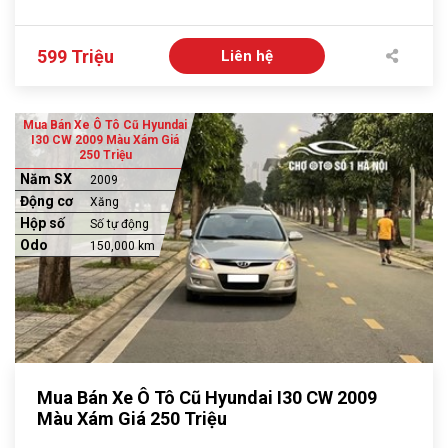
599 Triệu
Liên hệ
Mua Bán Xe Ô Tô Cũ Hyundai
I30 CW 2009 Màu Xám Giá
250 Triệu
Năm SX
2009
Động cơ
Xăng
Hộp số
Số tự động
Odo
150,000 km
Mua Bán Xe Ô Tô Cũ Hyundai I30 CW 2009
Màu Xám Giá 250 Triệu