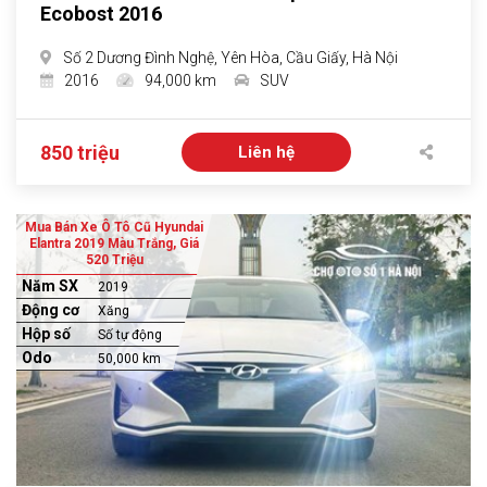
Ecobost 2016
Số 2 Dương Đình Nghệ, Yên Hòa, Cầu Giấy, Hà Nội
2016
94,000 km
SUV
850 triệu
Liên hệ
Mua Bán Xe Ô Tô Cũ Hyundai
Elantra 2019 Màu Trắng, Giá
520 Triệu
Năm SX
2019
Động cơ
Xăng
Hộp số
Số tự động
Odo
50,000 km