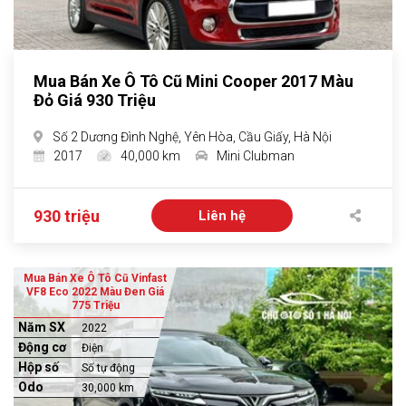
Mua Bán Xe Ô Tô Cũ Mini Cooper 2017 Màu
Đỏ Giá 930 Triệu
Số 2 Dương Đình Nghệ, Yên Hòa, Cầu Giấy, Hà Nội
2017
40,000 km
Mini Clubman
930 triệu
Liên hệ
Mua Bán Xe Ô Tô Cũ Vinfast
VF8 Eco 2022 Màu Đen Giá
775 Triệu
Năm SX
2022
Động cơ
Điện
Hộp số
Số tự động
Odo
30,000 km