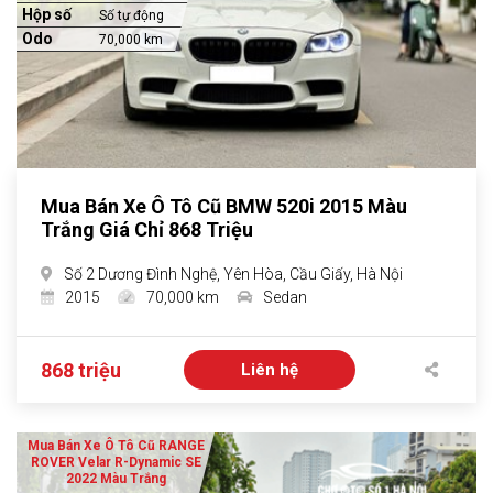
Hộp số
Số tự động
Odo
70,000 km
Mua Bán Xe Ô Tô Cũ BMW 520i 2015 Màu
Trắng Giá Chỉ 868 Triệu
Số 2 Dương Đình Nghệ, Yên Hòa, Cầu Giấy, Hà Nội
2015
70,000 km
Sedan
868 triệu
Liên hệ
Mua Bán Xe Ô Tô Cũ RANGE
ROVER Velar R-Dynamic SE
2022 Màu Trắng