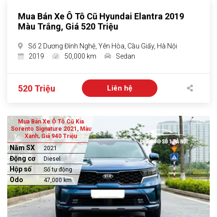
Mua Bán Xe Ô Tô Cũ Hyundai Elantra 2019
Màu Trắng, Giá 520 Triệu
Số 2 Dương Đình Nghệ, Yên Hòa, Cầu Giấy, Hà Nội
2019
50,000 km
Sedan
520 Triệu
Liên hệ
Mua Bán Xe Ô Tô Cũ Kia
Sorento Signature 2021, Màu
Xanh, Giá 940 Triệu
Năm SX
2021
Động cơ
Diesel
Hộp số
Số tự động
Odo
47,000 km