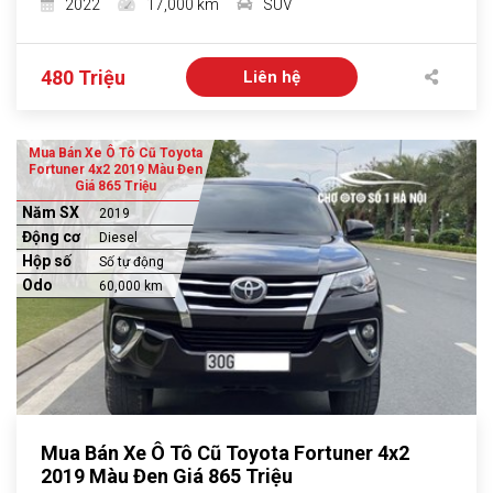
2022
17,000 km
SUV
480 Triệu
Liên hệ
Mua Bán Xe Ô Tô Cũ Toyota
Fortuner 4x2 2019 Màu Đen
Giá 865 Triệu
Năm SX
2019
Động cơ
Diesel
Hộp số
Số tự động
Odo
60,000 km
Mua Bán Xe Ô Tô Cũ Toyota Fortuner 4x2
2019 Màu Đen Giá 865 Triệu