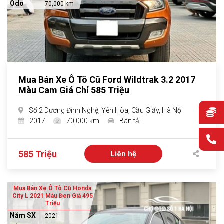
Odo
70,000 km
Mua Bán Xe Ô Tô Cũ Ford Wildtrak 3.2 2017
Màu Cam Giá Chỉ 585 Triệu
Số 2 Dương Đình Nghệ, Yên Hòa, Cầu Giấy, Hà Nội
2017
70,000 km
Bán tải
585 Triệu
Liên hệ
Mua Bán Xe Ô Tô Cũ Honda
City L 2021 Màu Đen Giá 495
Triệu
Năm SX
2021