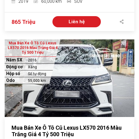
2019
60,000 km
SUV
865 Triệu
Liên hệ
Mua Bán Xe Ô Tô Cũ Lexus
LX570 2016 Màu Trắng Giá 4
Tỷ 500 Triệu
Năm SX
2016
Động cơ
Xăng
Hộp số
Số tự động
Odo
55,000 km
Mua Bán Xe Ô Tô Cũ Lexus LX570 2016 Màu
Trắng Giá 4 Tỷ 500 Triệu