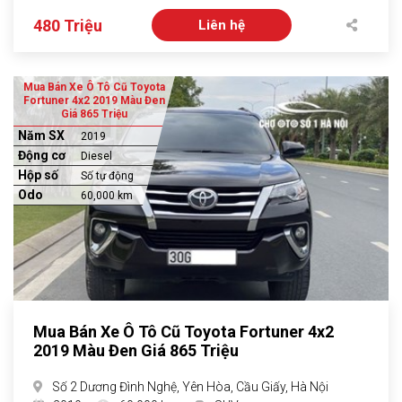
480 Triệu
Liên hệ
Mua Bán Xe Ô Tô Cũ Toyota
Fortuner 4x2 2019 Màu Đen
Giá 865 Triệu
Năm SX
2019
Động cơ
Diesel
Hộp số
Số tự động
Odo
60,000 km
Mua Bán Xe Ô Tô Cũ Toyota Fortuner 4x2
2019 Màu Đen Giá 865 Triệu
Số 2 Dương Đình Nghệ, Yên Hòa, Cầu Giấy, Hà Nội