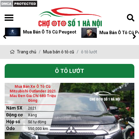
Mua Bán Ô Tô Cũ Peugeot
Mua Bán Ô Tô Cũ P
Trang chủ
Mua bán ô tô cũ
ô tô lướt
Ô TÔ LƯỚT
Mua Bán Xe Ô Tô Cũ
Mitsubishi Outlander 2021
Màu Đen Giá Chỉ 680 Triệu
Đồng
Năm SX
2021
Động cơ
Xăng
Hộp số
Số tự động
Odo
550,000 km