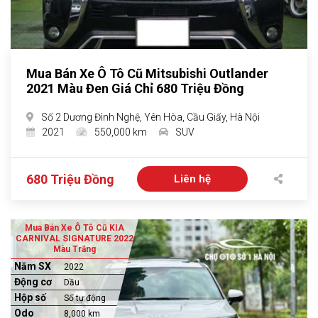
Mua Bán Xe Ô Tô Cũ Mitsubishi Outlander
2021 Màu Đen Giá Chỉ 680 Triệu Đồng
Số 2 Dương Đình Nghệ, Yên Hòa, Cầu Giấy, Hà Nội
2021
550,000 km
SUV
680 Triệu Đồng
Liên hệ
Mua Bán Xe Ô Tô Cũ KIA
CARNIVAL SIGNATURE 2022
Màu Trắng
Năm SX
2022
Động cơ
Dầu
Hộp số
Số tự động
Odo
8,000 km