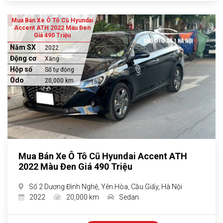
Mua Bán Xe Ô Tô Cũ Hyundai
Accent ATH 2022 Màu Đen
Giá 490 Triệu
Năm SX
2022
Động cơ
Xăng
Hộp số
Số tự động
Odo
20,000 km
Mua Bán Xe Ô Tô Cũ Hyundai Accent ATH
2022 Màu Đen Giá 490 Triệu
Số 2 Dương Đình Nghệ, Yên Hòa, Cầu Giấy, Hà Nội
2022
20,000 km
Sedan