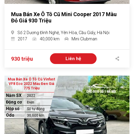
Mua Bán Xe Ô Tô Cũ Mini Cooper 2017 Màu
Đỏ Giá 930 Triệu
Số 2 Dương Đình Nghệ, Yên Hòa, Cầu Giấy, Hà Nội
2017
40,000 km
Mini Clubman
930 triệu
Liên hệ
Mua Bán Xe Ô Tô Cũ Vinfast
VF8 Eco 2022 Màu Đen Giá
775 Triệu
Năm SX
2022
Động cơ
Điện
Hộp số
Số tự động
Odo
30,000 km