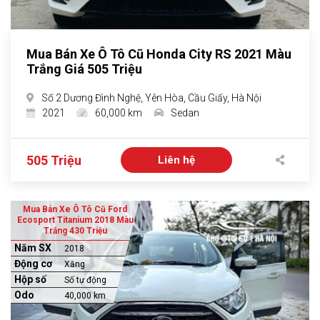
Mua Bán Xe Ô Tô Cũ Honda City RS 2021 Màu
Trắng Giá 505 Triệu
Số 2 Dương Đình Nghệ, Yên Hòa, Cầu Giấy, Hà Nội
2021
60,000 km
Sedan
505 Triệu
Liên hệ
Mua Bán Xe Ô Tô Cũ Ford
Ecosport Titanium 2018 Màu
Trắng 430 Triệu
Năm SX
2018
Động cơ
Xăng
Hộp số
Số tự động
Odo
40,000 km