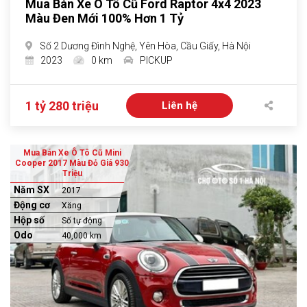
Mua Bán Xe Ô Tô Cũ Ford Raptor 4x4 2023
Màu Đen Mới 100% Hơn 1 Tỷ
Số 2 Dương Đình Nghệ, Yên Hòa, Cầu Giấy, Hà Nội
2023
0 km
PICKUP
1 tỷ 280 triệu
Liên hệ
Mua Bán Xe Ô Tô Cũ Mini
Cooper 2017 Màu Đỏ Giá 930
Triệu
Năm SX
2017
Động cơ
Xăng
Hộp số
Số tự động
Odo
40,000 km