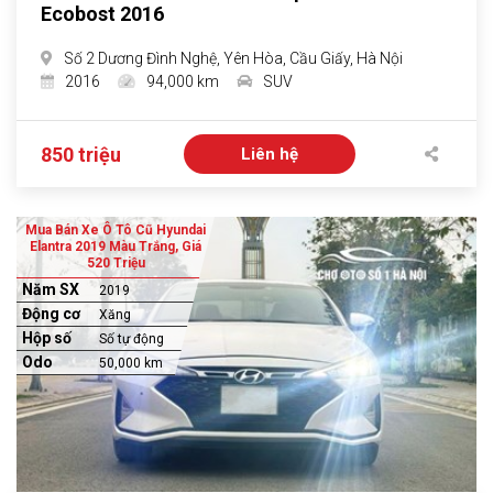
Ecobost 2016
Số 2 Dương Đình Nghệ, Yên Hòa, Cầu Giấy, Hà Nội
2016
94,000 km
SUV
850 triệu
Liên hệ
Mua Bán Xe Ô Tô Cũ Hyundai
Elantra 2019 Màu Trắng, Giá
520 Triệu
Năm SX
2019
Động cơ
Xăng
Hộp số
Số tự động
Odo
50,000 km