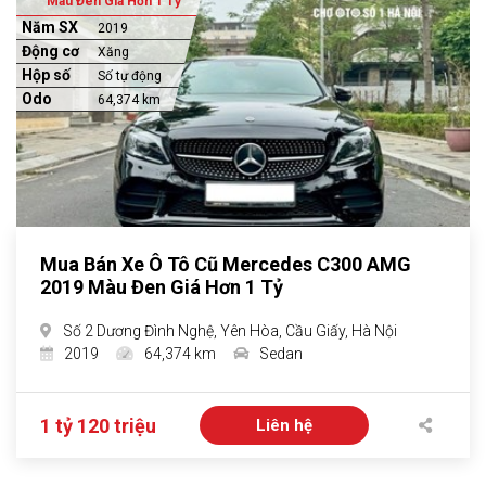
Màu Đen Giá Hơn 1 Tỷ
Năm SX
2019
Động cơ
Xăng
Hộp số
Số tự động
Odo
64,374 km
Mua Bán Xe Ô Tô Cũ Mercedes C300 AMG
2019 Màu Đen Giá Hơn 1 Tỷ
Số 2 Dương Đình Nghệ, Yên Hòa, Cầu Giấy, Hà Nội
2019
64,374 km
Sedan
1 tỷ 120 triệu
Liên hệ