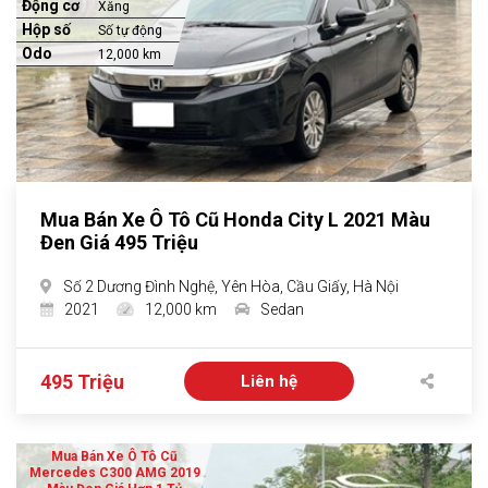
Động cơ
Xăng
Hộp số
Số tự động
Odo
12,000 km
Mua Bán Xe Ô Tô Cũ Honda City L 2021 Màu
Đen Giá 495 Triệu
Số 2 Dương Đình Nghệ, Yên Hòa, Cầu Giấy, Hà Nội
2021
12,000 km
Sedan
495 Triệu
Liên hệ
Mua Bán Xe Ô Tô Cũ
Mercedes C300 AMG 2019