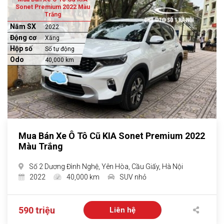
Sonet Premium 2022 Màu
Trắng
Năm SX
2022
Động cơ
Xăng
Hộp số
Số tự động
Odo
40,000 km
Mua Bán Xe Ô Tô Cũ KIA Sonet Premium 2022
Màu Trắng
Số 2 Dương Đình Nghệ, Yên Hòa, Cầu Giấy, Hà Nội
2022
40,000 km
SUV nhỏ
590 triệu
Liên hệ