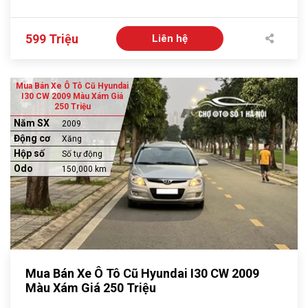
599 Triệu
Liên hệ
Mua Bán Xe Ô Tô Cũ Hyundai
I30 CW 2009 Màu Xám Giá
250 Triệu
Năm SX
2009
Động cơ
Xăng
Hộp số
Số tự động
Odo
150,000 km
Mua Bán Xe Ô Tô Cũ Hyundai I30 CW 2009
Màu Xám Giá 250 Triệu