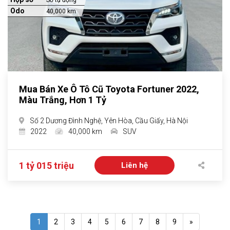
Số tự động
Odo
40,000 km
Mua Bán Xe Ô Tô Cũ Toyota Fortuner 2022,
Màu Trắng, Hơn 1 Tỷ
Số 2 Dương Đình Nghệ, Yên Hòa, Cầu Giấy, Hà Nội
2022
40,000 km
SUV
1 tỷ 015 triệu
Liên hệ
1
2
3
4
5
6
7
8
9
»