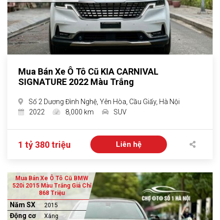
Mua Bán Xe Ô Tô Cũ KIA CARNIVAL
SIGNATURE 2022 Màu Trắng
Số 2 Dương Đình Nghệ, Yên Hòa, Cầu Giấy, Hà Nội
2022
8,000 km
SUV
1 tỷ 380 triệu
Liên hệ
Mua Bán Xe Ô Tô Cũ BMW
520i 2015 Màu Trắng Giá Chỉ
868 Triệu
Năm SX
2015
Động cơ
Xăng