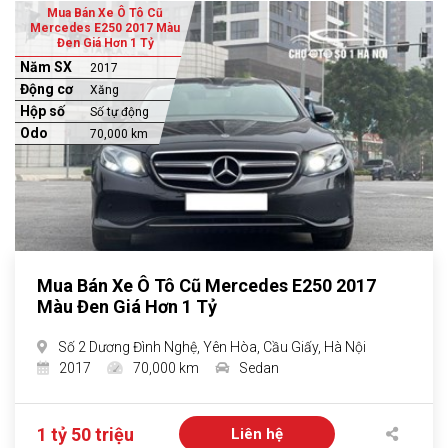
Mua Bán Xe Ô Tô Cũ
Mercedes E250 2017 Màu
Đen Giá Hơn 1 Tỷ
Năm SX
2017
Động cơ
Xăng
Hộp số
Số tự động
Odo
70,000 km
Mua Bán Xe Ô Tô Cũ Mercedes E250 2017
Màu Đen Giá Hơn 1 Tỷ
Số 2 Dương Đình Nghệ, Yên Hòa, Cầu Giấy, Hà Nội
2017
70,000 km
Sedan
1 tỷ 50 triệu
Liên hệ