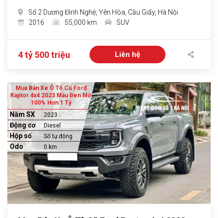
Số 2 Dương Đình Nghệ, Yên Hòa, Cầu Giấy, Hà Nội
2016
55,000 km
SUV
4 tỷ 500 triệu
Liên hệ
Mua Bán Xe Ô Tô Cũ Ford
Raptor 4x4 2023 Màu Đen Mới
100% Hơn 1 Tỷ
Năm SX
2023
Động cơ
Diesel
Hộp số
Số tự động
Odo
0 km