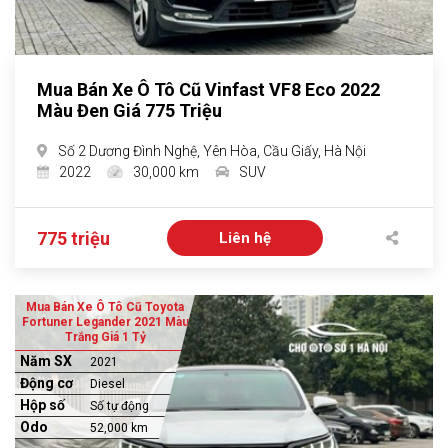
Mua Bán Xe Ô Tô Cũ Vinfast VF8 Eco 2022
Màu Đen Giá 775 Triệu
Số 2 Dương Đình Nghệ, Yên Hòa, Cầu Giấy, Hà Nội
2022
30,000 km
SUV
775 triệu
Liên hệ
Mua Bán Xe Ô Tô Cũ Toyota
Fortuner Legander 2021 Màu
Trắng Giá 1 Tỷ
Năm SX
2021
Động cơ
Diesel
Hộp số
Số tự động
Odo
52,000 km