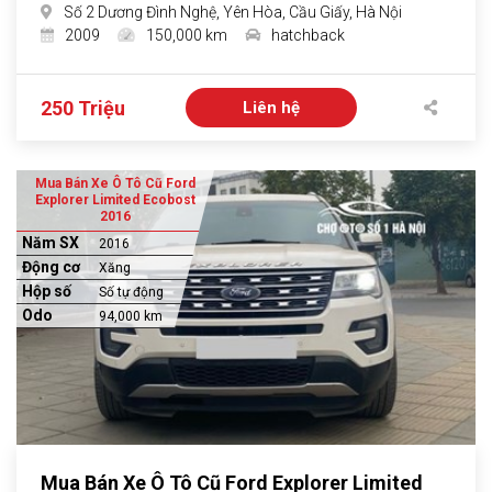
Số 2 Dương Đình Nghệ, Yên Hòa, Cầu Giấy, Hà Nội
2009
150,000 km
hatchback
250 Triệu
Liên hệ
Mua Bán Xe Ô Tô Cũ Ford
Explorer Limited Ecobost
2016
Năm SX
2016
Động cơ
Xăng
Hộp số
Số tự động
Odo
94,000 km
Mua Bán Xe Ô Tô Cũ Ford Explorer Limited