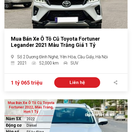
Mua Bán Xe Ô Tô Cũ Toyota Fortuner
Legander 2021 Màu Trắng Giá 1 Tỷ
Số 2 Dương Đình Nghệ, Yên Hòa, Cầu Giấy, Hà Nội
2021
52,000 km
SUV
1 tỷ 065 triệu
Liên hệ
Mua Bán Xe Ô Tô Cũ Toyota
Fortuner 2022, Màu Trắng,
Hơn 1 Tỷ
Năm SX
2022
Động cơ
Diesel
Hộp số