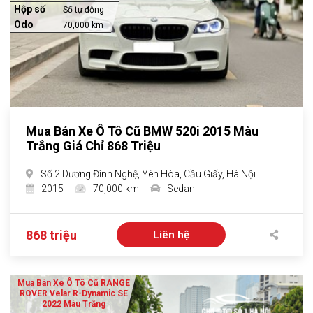
Hộp số
Số tự động
Odo
70,000 km
Mua Bán Xe Ô Tô Cũ BMW 520i 2015 Màu
Trắng Giá Chỉ 868 Triệu
Số 2 Dương Đình Nghệ, Yên Hòa, Cầu Giấy, Hà Nội
2015
70,000 km
Sedan
868 triệu
Liên hệ
Mua Bán Xe Ô Tô Cũ RANGE
ROVER Velar R-Dynamic SE
2022 Màu Trắng