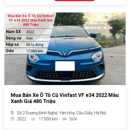
Mua Bán Xe Ô Tô Cũ Vinfast
VF e34 2022 Màu Xanh Giá
480 Triệu
Năm SX
2022
Động cơ
Điện
Hộp số
Số tự động
Odo
17,000 km
Mua Bán Xe Ô Tô Cũ Vinfast VF e34 2022 Màu
Xanh Giá 480 Triệu
Số 2 Dương Đình Nghệ, Yên Hòa, Cầu Giấy, Hà Nội
2022
17,000 km
SUV