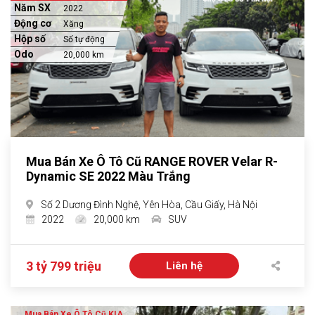
Năm SX
2022
Động cơ
Xăng
Hộp số
Số tự động
Odo
20,000 km
Mua Bán Xe Ô Tô Cũ RANGE ROVER Velar R-
Dynamic SE 2022 Màu Trắng
Số 2 Dương Đình Nghệ, Yên Hòa, Cầu Giấy, Hà Nội
2022
20,000 km
SUV
3 tỷ 799 triệu
Liên hệ
Mua Bán Xe Ô Tô Cũ KIA