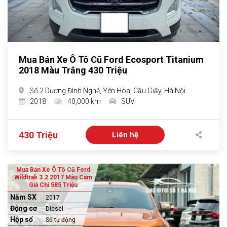
Mua Bán Xe Ô Tô Cũ Ford Ecosport Titanium
2018 Màu Trắng 430 Triệu
Số 2 Dương Đình Nghệ, Yên Hòa, Cầu Giấy, Hà Nội
2018
40,000 km
SUV
430 Triệu
Liên hệ
Mua Bán Xe Ô Tô Cũ Ford
Wildtrak 3.2 2017 Màu Cam
Giá Chỉ 585 Triệu
Năm SX
2017
Động cơ
Diesel
Hộp số
Số tự động