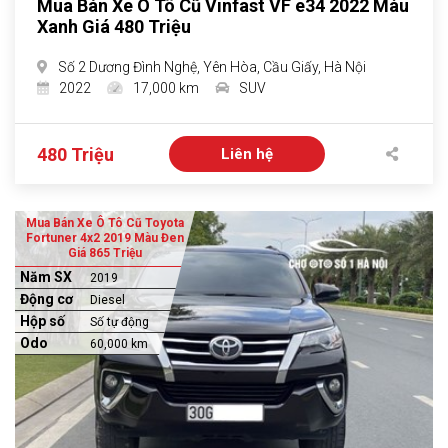
Mua Bán Xe Ô Tô Cũ Vinfast VF e34 2022 Màu
Xanh Giá 480 Triệu
Số 2 Dương Đình Nghệ, Yên Hòa, Cầu Giấy, Hà Nội
2022
17,000 km
SUV
480 Triệu
Liên hệ
Mua Bán Xe Ô Tô Cũ Toyota
Fortuner 4x2 2019 Màu Đen
Giá 865 Triệu
Năm SX
2019
Động cơ
Diesel
Hộp số
Số tự động
Odo
60,000 km