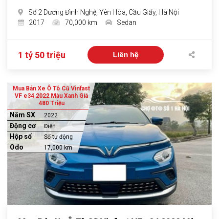
Số 2 Dương Đình Nghệ, Yên Hòa, Cầu Giấy, Hà Nội
2017
70,000 km
Sedan
1 tỷ 50 triệu
Liên hệ
Mua Bán Xe Ô Tô Cũ Vinfast
VF e34 2022 Màu Xanh Giá
480 Triệu
Năm SX
2022
Động cơ
Điện
Hộp số
Số tự động
Odo
17,000 km