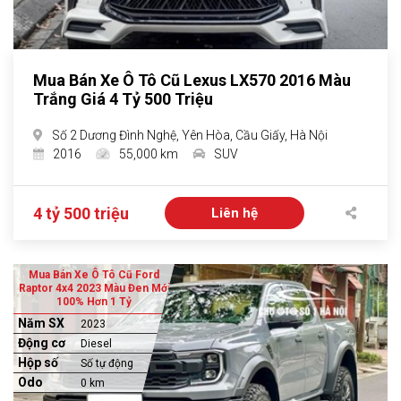
Mua Bán Xe Ô Tô Cũ Lexus LX570 2016 Màu
Trắng Giá 4 Tỷ 500 Triệu
Số 2 Dương Đình Nghệ, Yên Hòa, Cầu Giấy, Hà Nội
2016
55,000 km
SUV
4 tỷ 500 triệu
Liên hệ
Mua Bán Xe Ô Tô Cũ Ford
Raptor 4x4 2023 Màu Đen Mới
100% Hơn 1 Tỷ
Năm SX
2023
Động cơ
Diesel
Hộp số
Số tự động
Odo
0 km