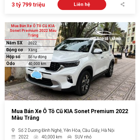
3 tỷ 799 triệu
Liên hệ
Mua Bán Xe Ô Tô Cũ KIA
Sonet Premium 2022 Màu
Trắng
Năm SX
2022
Động cơ
Xăng
Hộp số
Số tự động
Odo
40,000 km
Mua Bán Xe Ô Tô Cũ KIA Sonet Premium 2022
Màu Trắng
Số 2 Dương Đình Nghệ, Yên Hòa, Cầu Giấy, Hà Nội
2022
40,000 km
SUV nhỏ