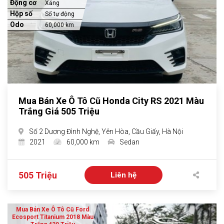
Động cơ
Xăng
Hộp số
Số tự động
Odo
60,000 km
Mua Bán Xe Ô Tô Cũ Honda City RS 2021 Màu
Trắng Giá 505 Triệu
Số 2 Dương Đình Nghệ, Yên Hòa, Cầu Giấy, Hà Nội
2021
60,000 km
Sedan
505 Triệu
Liên hệ
Mua Bán Xe Ô Tô Cũ Ford
Ecosport Titanium 2018 Màu