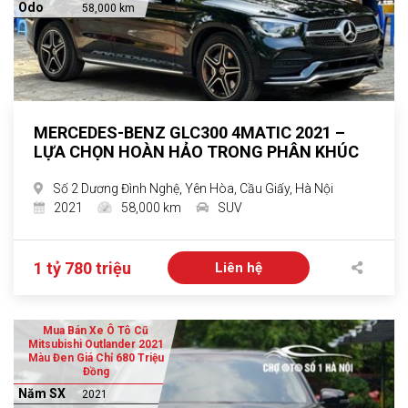
Odo
58,000 km
MERCEDES-BENZ GLC300 4MATIC 2021 –
LỰA CHỌN HOÀN HẢO TRONG PHÂN KHÚC
Số 2 Dương Đình Nghệ, Yên Hòa, Cầu Giấy, Hà Nội
2021
58,000 km
SUV
1 tỷ 780 triệu
Liên hệ
Mua Bán Xe Ô Tô Cũ
Mitsubishi Outlander 2021
Màu Đen Giá Chỉ 680 Triệu
Đồng
Năm SX
2021