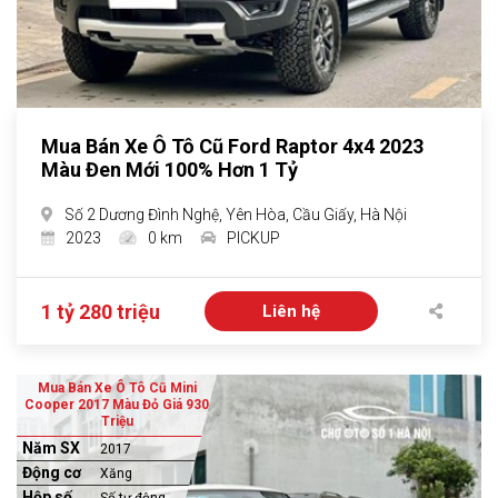
Mua Bán Xe Ô Tô Cũ Ford Raptor 4x4 2023
Màu Đen Mới 100% Hơn 1 Tỷ
Số 2 Dương Đình Nghệ, Yên Hòa, Cầu Giấy, Hà Nội
2023
0 km
PICKUP
1 tỷ 280 triệu
Liên hệ
Mua Bán Xe Ô Tô Cũ Mini
Cooper 2017 Màu Đỏ Giá 930
Triệu
Năm SX
2017
Động cơ
Xăng
Hộp số