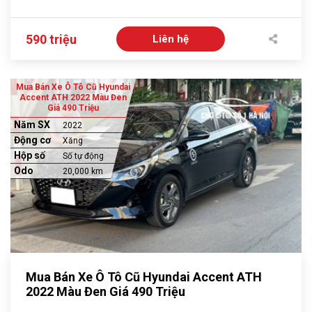
590 triệu
Liên hệ
Mua Bán Xe Ô Tô Cũ Hyundai
Accent ATH 2022 Màu Đen
Giá 490 Triệu
Năm SX
2022
Động cơ
Xăng
Hộp số
Số tự động
Odo
20,000 km
Mua Bán Xe Ô Tô Cũ Hyundai Accent ATH
2022 Màu Đen Giá 490 Triệu