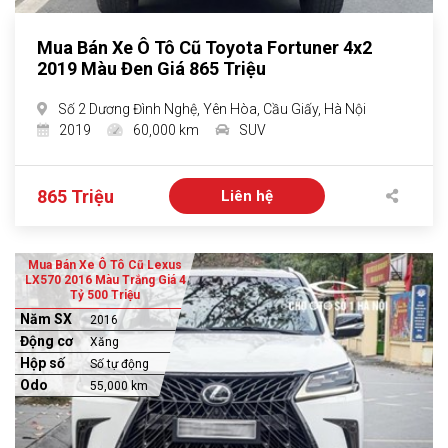
Mua Bán Xe Ô Tô Cũ Toyota Fortuner 4x2
2019 Màu Đen Giá 865 Triệu
Số 2 Dương Đình Nghệ, Yên Hòa, Cầu Giấy, Hà Nội
2019
60,000 km
SUV
865 Triệu
Liên hệ
Mua Bán Xe Ô Tô Cũ Lexus
LX570 2016 Màu Trắng Giá 4
Tỷ 500 Triệu
Năm SX
2016
Động cơ
Xăng
Hộp số
Số tự động
Odo
55,000 km