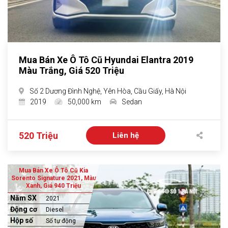
Mua Bán Xe Ô Tô Cũ Hyundai Elantra 2019
Màu Trắng, Giá 520 Triệu
Số 2 Dương Đình Nghệ, Yên Hòa, Cầu Giấy, Hà Nội
2019
50,000 km
Sedan
520 Triệu
Liên hệ
Mua Bán Xe Ô Tô Cũ Kia
Sorento Signature 2021, Màu
Xanh, Giá 940 Triệu
Năm SX
2021
Động cơ
Diesel
Hộp số
Số tự động