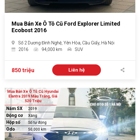
Mua Bán Xe Ô Tô Cũ Ford Explorer Limited
Ecobost 2016
Số 2 Dương Đình Nghệ, Yên Hòa, Cầu Giấy, Hà Nội
2016
94,000 km
SUV
850 triệu
Liên hệ
Mua Bán Xe Ô Tô Cũ Hyundai
Elantra 2019 Màu Trắng, Giá
520 Triệu
Năm SX
2019
Động cơ
Xăng
Hộp số
Số tự động
Odo
50,000 km