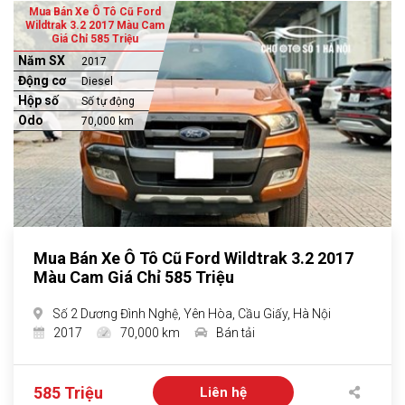
Mua Bán Xe Ô Tô Cũ Ford
Wildtrak 3.2 2017 Màu Cam
Giá Chỉ 585 Triệu
Năm SX
2017
Động cơ
Diesel
Hộp số
Số tự động
Odo
70,000 km
Mua Bán Xe Ô Tô Cũ Ford Wildtrak 3.2 2017
Màu Cam Giá Chỉ 585 Triệu
Số 2 Dương Đình Nghệ, Yên Hòa, Cầu Giấy, Hà Nội
2017
70,000 km
Bán tải
585 Triệu
Liên hệ