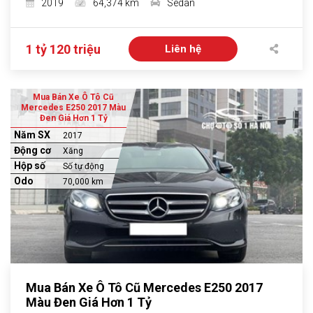
2019
64,374 km
Sedan
1 tỷ 120 triệu
Liên hệ
Mua Bán Xe Ô Tô Cũ
Mercedes E250 2017 Màu
Đen Giá Hơn 1 Tỷ
Năm SX
2017
Động cơ
Xăng
Hộp số
Số tự động
Odo
70,000 km
Mua Bán Xe Ô Tô Cũ Mercedes E250 2017
Màu Đen Giá Hơn 1 Tỷ