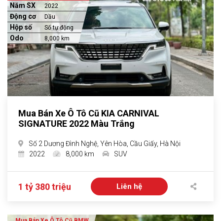
Năm SX
2022
Động cơ
Dầu
Hộp số
Số tự động
Odo
8,000 km
Mua Bán Xe Ô Tô Cũ KIA CARNIVAL
SIGNATURE 2022 Màu Trắng
Số 2 Dương Đình Nghệ, Yên Hòa, Cầu Giấy, Hà Nội
2022
8,000 km
SUV
1 tỷ 380 triệu
Liên hệ
Mua Bán Xe Ô Tô Cũ BMW