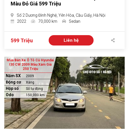
Màu Đỏ Giá 599 Triệu
Số 2 Dương Đình Nghệ, Yên Hòa, Cầu Giấy, Hà Nội
2022
70,000 km
Sedan
599 Triệu
Liên hệ
Mua Bán Xe Ô Tô Cũ Hyundai
I30 CW 2009 Màu Xám Giá
250 Triệu
Năm SX
2009
Động cơ
Xăng
Hộp số
Số tự động
Odo
150,000 km