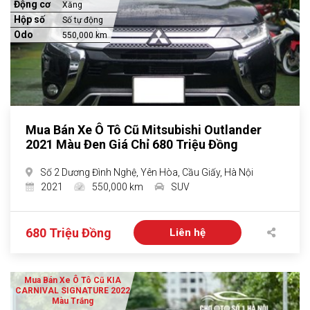
Động cơ
Xăng
Hộp số
Số tự động
Odo
550,000 km
Mua Bán Xe Ô Tô Cũ Mitsubishi Outlander
2021 Màu Đen Giá Chỉ 680 Triệu Đồng
Số 2 Dương Đình Nghệ, Yên Hòa, Cầu Giấy, Hà Nội
2021
550,000 km
SUV
680 Triệu Đồng
Liên hệ
Mua Bán Xe Ô Tô Cũ KIA
CARNIVAL SIGNATURE 2022
Màu Trắng