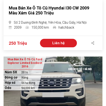
Mua Bán Xe Ô Tô Cũ Hyundai I30 CW 2009
Màu Xám Giá 250 Triệu
Số 2 Dương Đình Nghệ, Yên Hòa, Cầu Giấy, Hà Nội
2009
150,000 km
hatchback
250 Triệu
Liên hệ
Mua Bán Xe Ô Tô Cũ Ford
Explorer Limited Ecobost
2016
Năm SX
2016
Động cơ
Xăng
Hộp số
Số tự động
Odo
94,000 km