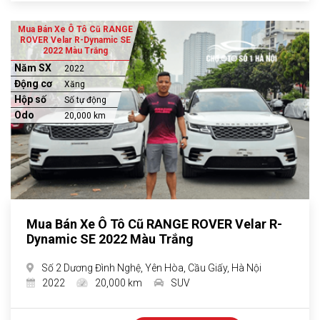
Mua Bán Xe Ô Tô Cũ RANGE
ROVER Velar R-Dynamic SE
2022 Màu Trắng
Năm SX
2022
Động cơ
Xăng
Hộp số
Số tự động
Odo
20,000 km
Mua Bán Xe Ô Tô Cũ RANGE ROVER Velar R-
Dynamic SE 2022 Màu Trắng
Số 2 Dương Đình Nghệ, Yên Hòa, Cầu Giấy, Hà Nội
2022
20,000 km
SUV