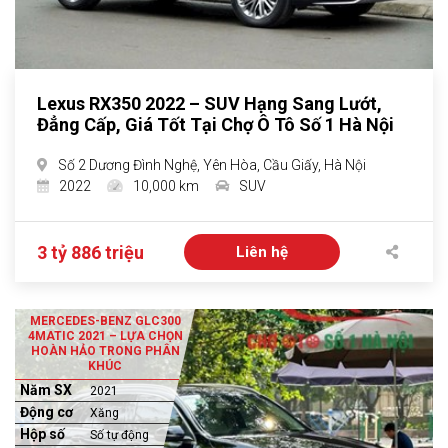
Lexus RX350 2022 – SUV Hạng Sang Lướt,
Đẳng Cấp, Giá Tốt Tại Chợ Ô Tô Số 1 Hà Nội
Số 2 Dương Đình Nghệ, Yên Hòa, Cầu Giấy, Hà Nội
2022
10,000 km
SUV
3 tỷ 886 triệu
Liên hệ
MERCEDES-BENZ GLC300
4MATIC 2021 – LỰA CHỌN
HOÀN HẢO TRONG PHÂN
KHÚC
Năm SX
2021
Động cơ
Xăng
Hộp số
Số tự động