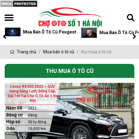
Mua Bán Ô Tô Cũ Peugeot
Mua Bán Ô Tô Cũ P
Trang chủ
Mua bán ô tô cũ
thu mua ô tô cũ
THU MUA Ô TÔ CŨ
Lexus RX350 2022 – SUV
Hạng Sang Lướt, Đẳng Cấp,
Giá Tốt Tại Chợ Ô Tô Số 1 Hà
Nội
Năm SX
2022
Động cơ
Xăng
Hộp số
Số tự động
Odo
10,000 km