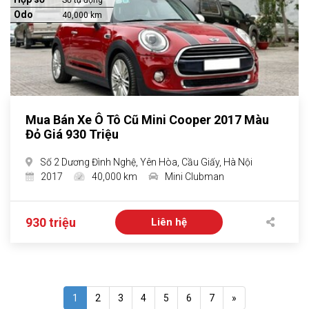
Số tự động
Odo
40,000 km
Mua Bán Xe Ô Tô Cũ Mini Cooper 2017 Màu
Đỏ Giá 930 Triệu
Số 2 Dương Đình Nghệ, Yên Hòa, Cầu Giấy, Hà Nội
2017
40,000 km
Mini Clubman
930 triệu
Liên hệ
1
2
3
4
5
6
7
»