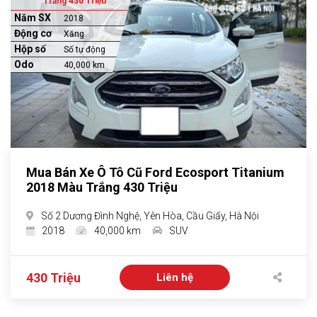
Trắng 430 Triệu
Năm SX
2018
Động cơ
Xăng
Hộp số
Số tự động
Odo
40,000 km
Mua Bán Xe Ô Tô Cũ Ford Ecosport Titanium
2018 Màu Trắng 430 Triệu
Số 2 Dương Đình Nghệ, Yên Hòa, Cầu Giấy, Hà Nội
2018
40,000 km
SUV
430 Triệu
Liên hệ