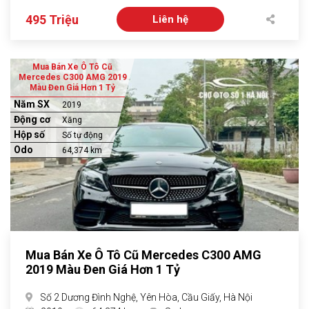
495 Triệu
Liên hệ
Mua Bán Xe Ô Tô Cũ
Mercedes C300 AMG 2019
Màu Đen Giá Hơn 1 Tỷ
Năm SX
2019
Động cơ
Xăng
Hộp số
Số tự động
Odo
64,374 km
Mua Bán Xe Ô Tô Cũ Mercedes C300 AMG
2019 Màu Đen Giá Hơn 1 Tỷ
Số 2 Dương Đình Nghệ, Yên Hòa, Cầu Giấy, Hà Nội