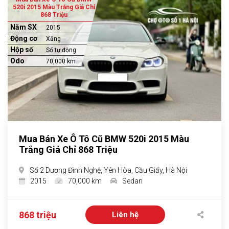
520i 2015 Màu Trắng Giá Chỉ
868 Triệu
Năm SX
2015
Động cơ
Xăng
Hộp số
Số tự động
Odo
70,000 km
Mua Bán Xe Ô Tô Cũ BMW 520i 2015 Màu
Trắng Giá Chỉ 868 Triệu
Số 2 Dương Đình Nghệ, Yên Hòa, Cầu Giấy, Hà Nội
2015
70,000 km
Sedan
868 triệu
Liên hệ