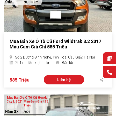
Odo
70,000 km
Mua Bán Xe Ô Tô Cũ Ford Wildtrak 3.2 2017
Màu Cam Giá Chỉ 585 Triệu
Số 2 Dương Đình Nghệ, Yên Hòa, Cầu Giấy, Hà Nội
2017
70,000 km
Bán tải
585 Triệu
Liên hệ
Mua Bán Xe Ô Tô Cũ Honda
City L 2021 Màu Đen Giá 495
Triệu
Năm SX
2021