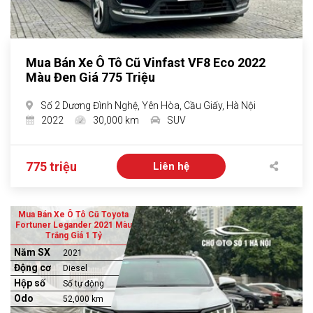
Mua Bán Xe Ô Tô Cũ Vinfast VF8 Eco 2022
Màu Đen Giá 775 Triệu
Số 2 Dương Đình Nghệ, Yên Hòa, Cầu Giấy, Hà Nội
2022
30,000 km
SUV
775 triệu
Liên hệ
Mua Bán Xe Ô Tô Cũ Toyota
Fortuner Legander 2021 Màu
Trắng Giá 1 Tỷ
Năm SX
2021
Động cơ
Diesel
Hộp số
Số tự động
Odo
52,000 km