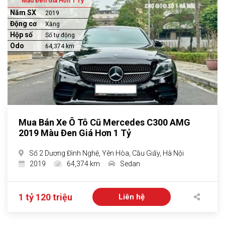
Màu Đen Giá Hơn 1 Tỷ
Năm SX
2019
Động cơ
Xăng
Hộp số
Số tự động
Odo
64,374 km
Mua Bán Xe Ô Tô Cũ Mercedes C300 AMG
2019 Màu Đen Giá Hơn 1 Tỷ
Số 2 Dương Đình Nghệ, Yên Hòa, Cầu Giấy, Hà Nội
2019
64,374 km
Sedan
1 tỷ 120 triệu
Liên hệ