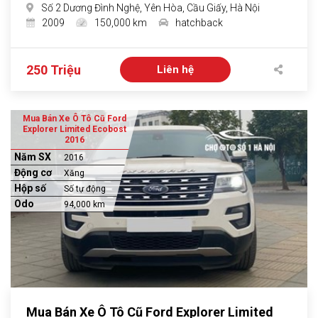
Số 2 Dương Đình Nghệ, Yên Hòa, Cầu Giấy, Hà Nội
2009
150,000 km
hatchback
250 Triệu
Liên hệ
Mua Bán Xe Ô Tô Cũ Ford
Explorer Limited Ecobost
2016
Năm SX
2016
Động cơ
Xăng
Hộp số
Số tự động
Odo
94,000 km
Mua Bán Xe Ô Tô Cũ Ford Explorer Limited