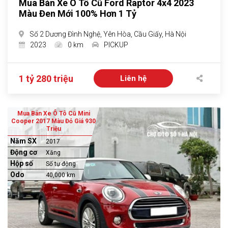
Mua Bán Xe Ô Tô Cũ Ford Raptor 4x4 2023
Màu Đen Mới 100% Hơn 1 Tỷ
Số 2 Dương Đình Nghệ, Yên Hòa, Cầu Giấy, Hà Nội
2023
0 km
PICKUP
1 tỷ 280 triệu
Liên hệ
Mua Bán Xe Ô Tô Cũ Mini
Cooper 2017 Màu Đỏ Giá 930
Triệu
Năm SX
2017
Động cơ
Xăng
Hộp số
Số tự động
Odo
40,000 km