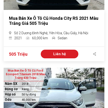
Mua Bán Xe Ô Tô Cũ Honda City RS 2021 Màu
Trắng Giá 505 Triệu
Số 2 Dương Đình Nghệ, Yên Hòa, Cầu Giấy, Hà Nội
2021
60,000 km
Sedan
505 Triệu
Liên hệ
Mua Bán Xe Ô Tô Cũ Ford
Ecosport Titanium 2018 Màu
Trắng 430 Triệu
Năm SX
2018
Động cơ
Xăng
Hộp số
Số tự động
Odo
40,000 km