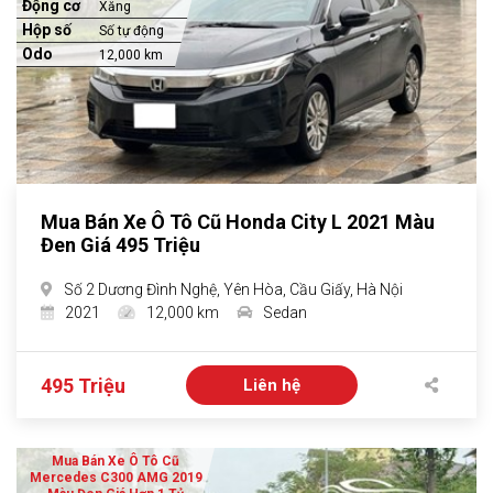
Động cơ
Xăng
Hộp số
Số tự động
Odo
12,000 km
Mua Bán Xe Ô Tô Cũ Honda City L 2021 Màu
Đen Giá 495 Triệu
Số 2 Dương Đình Nghệ, Yên Hòa, Cầu Giấy, Hà Nội
2021
12,000 km
Sedan
495 Triệu
Liên hệ
Mua Bán Xe Ô Tô Cũ
Mercedes C300 AMG 2019