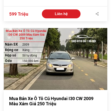
599 Triệu
Liên hệ
Mua Bán Xe Ô Tô Cũ Hyundai
I30 CW 2009 Màu Xám Giá
250 Triệu
Năm SX
2009
Động cơ
Xăng
Hộp số
Số tự động
Odo
150,000 km
Mua Bán Xe Ô Tô Cũ Hyundai I30 CW 2009
Màu Xám Giá 250 Triệu