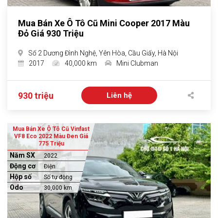
Mua Bán Xe Ô Tô Cũ Mini Cooper 2017 Màu
Đỏ Giá 930 Triệu
Số 2 Dương Đình Nghệ, Yên Hòa, Cầu Giấy, Hà Nội
2017
40,000 km
Mini Clubman
930 triệu
Liên hệ
Mua Bán Xe Ô Tô Cũ Vinfast
VF8 Eco 2022 Màu Đen Giá
775 Triệu
Năm SX
2022
Động cơ
Điện
Hộp số
Số tự động
Odo
30,000 km