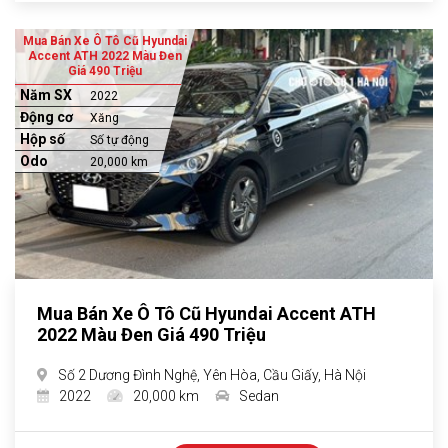
Mua Bán Xe Ô Tô Cũ Hyundai
Accent ATH 2022 Màu Đen
Giá 490 Triệu
Năm SX
2022
Động cơ
Xăng
Hộp số
Số tự động
Odo
20,000 km
Mua Bán Xe Ô Tô Cũ Hyundai Accent ATH
2022 Màu Đen Giá 490 Triệu
Số 2 Dương Đình Nghệ, Yên Hòa, Cầu Giấy, Hà Nội
2022
20,000 km
Sedan