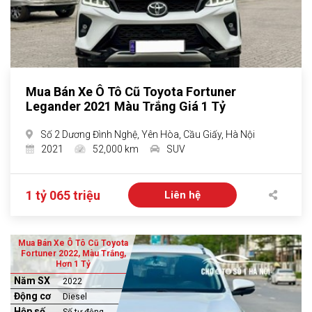
Mua Bán Xe Ô Tô Cũ Toyota Fortuner
Legander 2021 Màu Trắng Giá 1 Tỷ
Số 2 Dương Đình Nghệ, Yên Hòa, Cầu Giấy, Hà Nội
2021
52,000 km
SUV
1 tỷ 065 triệu
Liên hệ
Mua Bán Xe Ô Tô Cũ Toyota
Fortuner 2022, Màu Trắng,
Hơn 1 Tỷ
Năm SX
2022
Động cơ
Diesel
Hộp số