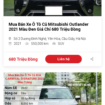
Mua Bán Xe Ô Tô Cũ Mitsubishi Outlander
2021 Màu Đen Giá Chỉ 680 Triệu Đồng
Số 2 Dương Đình Nghệ, Yên Hòa, Cầu Giấy, Hà Nội
2021
550,000 km
SUV
680 Triệu Đồng
Liên hệ
Mua Bán Xe Ô Tô Cũ KIA
CARNIVAL SIGNATURE 2022
Màu Trắng
Năm SX
2022
Động cơ
Dầu
Hộp số
Số tự động
Odo
8,000 km