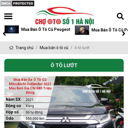
Mua Bán Ô Tô Cũ Peugeot
Mua Bán Ô Tô Cũ P
Trang chủ
Mua bán ô tô cũ
ô tô lướt
Ô TÔ LƯỚT
Mua Bán Xe Ô Tô Cũ
Mitsubishi Outlander 2021
Màu Đen Giá Chỉ 680 Triệu
Đồng
Năm SX
2021
Động cơ
Xăng
Hộp số
Số tự động
Odo
550,000 km