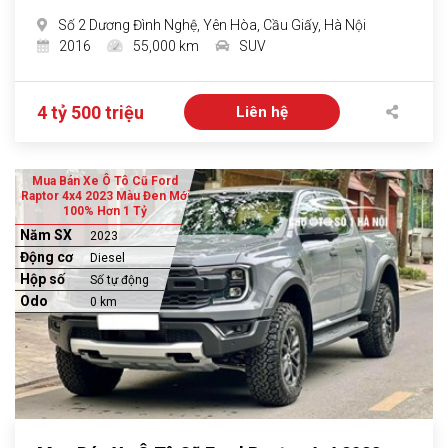
Số 2 Dương Đình Nghệ, Yên Hòa, Cầu Giấy, Hà Nội
2016
55,000 km
SUV
4 tỷ 500 triệu
Liên hệ
Mua Bán Xe Ô Tô Cũ Ford
Raptor 4x4 2023 Màu Đen Mới
100% Hơn 1 Tỷ
Năm SX
2023
Động cơ
Diesel
Hộp số
Số tự động
Odo
0 km