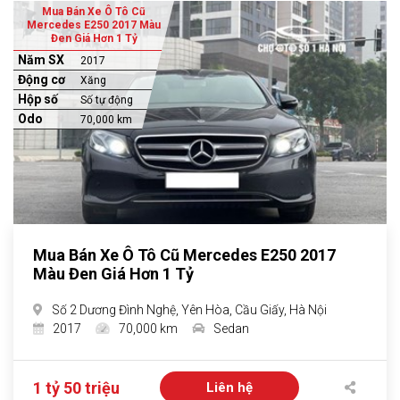
Mua Bán Xe Ô Tô Cũ
Mercedes E250 2017 Màu
Đen Giá Hơn 1 Tỷ
Năm SX
2017
Động cơ
Xăng
Hộp số
Số tự động
Odo
70,000 km
Mua Bán Xe Ô Tô Cũ Mercedes E250 2017
Màu Đen Giá Hơn 1 Tỷ
Số 2 Dương Đình Nghệ, Yên Hòa, Cầu Giấy, Hà Nội
2017
70,000 km
Sedan
1 tỷ 50 triệu
Liên hệ