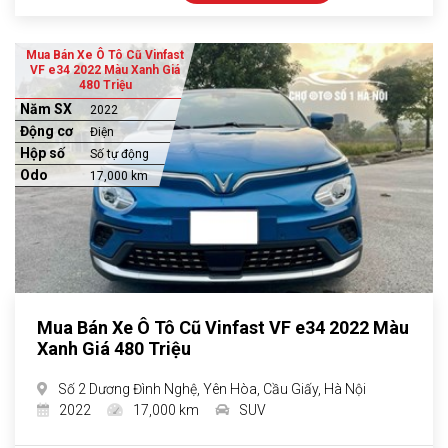
Mua Bán Xe Ô Tô Cũ Vinfast
VF e34 2022 Màu Xanh Giá
480 Triệu
Năm SX
2022
Động cơ
Điện
Hộp số
Số tự động
Odo
17,000 km
Mua Bán Xe Ô Tô Cũ Vinfast VF e34 2022 Màu
Xanh Giá 480 Triệu
Số 2 Dương Đình Nghệ, Yên Hòa, Cầu Giấy, Hà Nội
2022
17,000 km
SUV