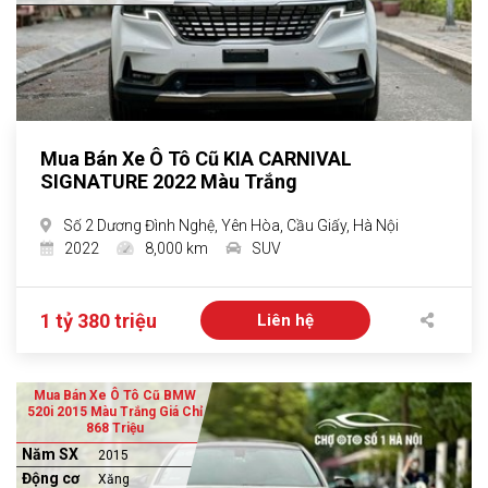
Mua Bán Xe Ô Tô Cũ KIA CARNIVAL
SIGNATURE 2022 Màu Trắng
Số 2 Dương Đình Nghệ, Yên Hòa, Cầu Giấy, Hà Nội
2022
8,000 km
SUV
1 tỷ 380 triệu
Liên hệ
Mua Bán Xe Ô Tô Cũ BMW
520i 2015 Màu Trắng Giá Chỉ
868 Triệu
Năm SX
2015
Động cơ
Xăng