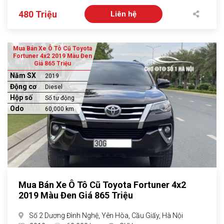
480 Triệu
Liên hệ
Mua Bán Xe Ô Tô Cũ Toyota
Fortuner 4x2 2019 Màu Đen
Giá 865 Triệu
Năm SX
2019
Động cơ
Diesel
Hộp số
Số tự động
Odo
60,000 km
Mua Bán Xe Ô Tô Cũ Toyota Fortuner 4x2
2019 Màu Đen Giá 865 Triệu
Số 2 Dương Đình Nghệ, Yên Hòa, Cầu Giấy, Hà Nội