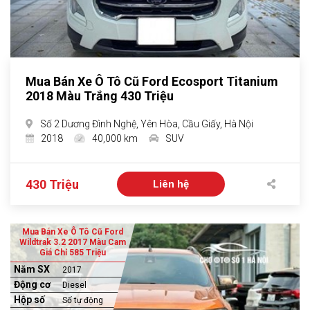
Mua Bán Xe Ô Tô Cũ Ford Ecosport Titanium
2018 Màu Trắng 430 Triệu
Số 2 Dương Đình Nghệ, Yên Hòa, Cầu Giấy, Hà Nội
2018
40,000 km
SUV
430 Triệu
Liên hệ
Mua Bán Xe Ô Tô Cũ Ford
Wildtrak 3.2 2017 Màu Cam
Giá Chỉ 585 Triệu
Năm SX
2017
Động cơ
Diesel
Hộp số
Số tự động