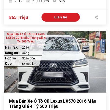
2019
60,000 km
SUV
865 Triệu
Liên hệ
Mua Bán Xe Ô Tô Cũ Lexus
LX570 2016 Màu Trắng Giá 4
Tỷ 500 Triệu
Năm SX
2016
Động cơ
Xăng
Hộp số
Số tự động
Odo
55,000 km
Mua Bán Xe Ô Tô Cũ Lexus LX570 2016 Màu
Trắng Giá 4 Tỷ 500 Triệu