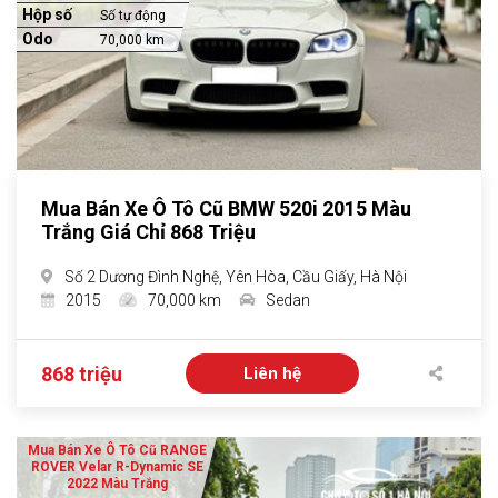
Hộp số
Số tự động
Odo
70,000 km
Mua Bán Xe Ô Tô Cũ BMW 520i 2015 Màu
Trắng Giá Chỉ 868 Triệu
Số 2 Dương Đình Nghệ, Yên Hòa, Cầu Giấy, Hà Nội
2015
70,000 km
Sedan
868 triệu
Liên hệ
Mua Bán Xe Ô Tô Cũ RANGE
ROVER Velar R-Dynamic SE
2022 Màu Trắng