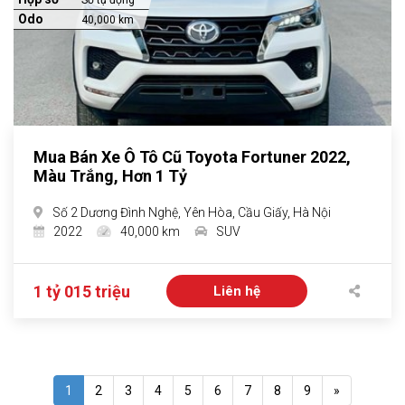
Số tự động
Odo
40,000 km
Mua Bán Xe Ô Tô Cũ Toyota Fortuner 2022,
Màu Trắng, Hơn 1 Tỷ
Số 2 Dương Đình Nghệ, Yên Hòa, Cầu Giấy, Hà Nội
2022
40,000 km
SUV
1 tỷ 015 triệu
Liên hệ
1
2
3
4
5
6
7
8
9
»