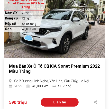
Sonet Premium 2022 Màu
Trắng
Năm SX
2022
Động cơ
Xăng
Hộp số
Số tự động
Odo
40,000 km
Mua Bán Xe Ô Tô Cũ KIA Sonet Premium 2022
Màu Trắng
Số 2 Dương Đình Nghệ, Yên Hòa, Cầu Giấy, Hà Nội
2022
40,000 km
SUV nhỏ
590 triệu
Liên hệ