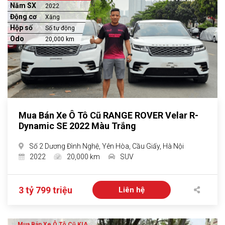
Năm SX
2022
Động cơ
Xăng
Hộp số
Số tự động
Odo
20,000 km
Mua Bán Xe Ô Tô Cũ RANGE ROVER Velar R-
Dynamic SE 2022 Màu Trắng
Số 2 Dương Đình Nghệ, Yên Hòa, Cầu Giấy, Hà Nội
2022
20,000 km
SUV
3 tỷ 799 triệu
Liên hệ
Mua Bán Xe Ô Tô Cũ KIA