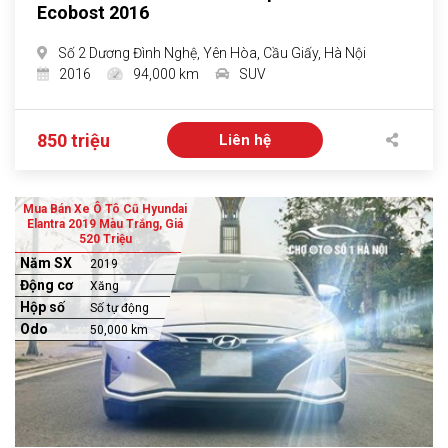
Ecobost 2016
Số 2 Dương Đình Nghệ, Yên Hòa, Cầu Giấy, Hà Nội
2016
94,000 km
SUV
850 triệu
Liên hệ
Mua Bán Xe Ô Tô Cũ Hyundai
Elantra 2019 Màu Trắng, Giá
520 Triệu
Năm SX
2019
Động cơ
Xăng
Hộp số
Số tự động
Odo
50,000 km