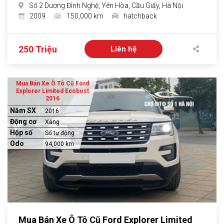
Số 2 Dương Đình Nghệ, Yên Hòa, Cầu Giấy, Hà Nội
2009
150,000 km
hatchback
250 Triệu
Liên hệ
Mua Bán Xe Ô Tô Cũ Ford
Explorer Limited Ecobost
2016
Năm SX
2016
Động cơ
Xăng
Hộp số
Số tự động
Odo
94,000 km
Mua Bán Xe Ô Tô Cũ Ford Explorer Limited