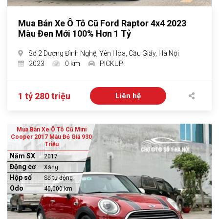
Mua Bán Xe Ô Tô Cũ Ford Raptor 4x4 2023
Màu Đen Mới 100% Hơn 1 Tỷ
Số 2 Dương Đình Nghệ, Yên Hòa, Cầu Giấy, Hà Nội
2023
0 km
PICKUP
1 tỷ 280 triệu
Liên hệ
Mua Bán Xe Ô Tô Cũ Mini
Cooper 2017 Màu Đỏ Giá 930
Triệu
Năm SX
2017
Động cơ
Xăng
Hộp số
Số tự động
Odo
40,000 km