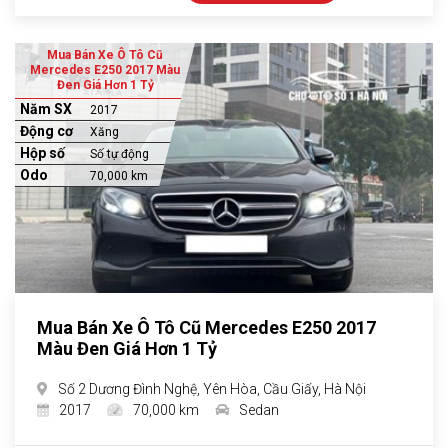
Mua Bán Xe Ô Tô Cũ
Mercedes E250 2017 Màu
Đen Giá Hơn 1 Tỷ
Năm SX
2017
Động cơ
Xăng
Hộp số
Số tự động
Odo
70,000 km
Mua Bán Xe Ô Tô Cũ Mercedes E250 2017
Màu Đen Giá Hơn 1 Tỷ
Số 2 Dương Đình Nghệ, Yên Hòa, Cầu Giấy, Hà Nội
2017
70,000 km
Sedan