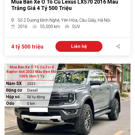
Mua Bán Xe Ô Tô Cũ Lexus LX570 2016 Màu
Trắng Giá 4 Tỷ 500 Triệu
Số 2 Dương Đình Nghệ, Yên Hòa, Cầu Giấy, Hà Nội
2016
55,000 km
SUV
4 tỷ 500 triệu
Liên hệ
Mua Bán Xe Ô Tô Cũ Ford
Raptor 4x4 2023 Màu Đen Mới
100% Hơn 1 Tỷ
Năm SX
2023
Động cơ
Diesel
Hộp số
Số tự động
Odo
0 km