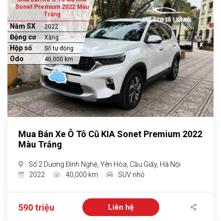
Sonet Premium 2022 Màu
Trắng
Năm SX
2022
Động cơ
Xăng
Hộp số
Số tự động
Odo
40,000 km
Mua Bán Xe Ô Tô Cũ KIA Sonet Premium 2022
Màu Trắng
Số 2 Dương Đình Nghệ, Yên Hòa, Cầu Giấy, Hà Nội
2022
40,000 km
SUV nhỏ
590 triệu
Liên hệ