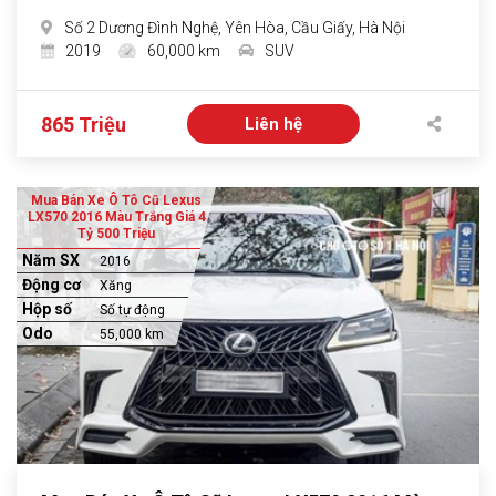
Số 2 Dương Đình Nghệ, Yên Hòa, Cầu Giấy, Hà Nội
2019
60,000 km
SUV
865 Triệu
Liên hệ
Mua Bán Xe Ô Tô Cũ Lexus
LX570 2016 Màu Trắng Giá 4
Tỷ 500 Triệu
Năm SX
2016
Động cơ
Xăng
Hộp số
Số tự động
Odo
55,000 km