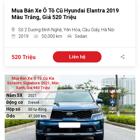
Mua Bán Xe Ô Tô Cũ Hyundai Elantra 2019
Màu Trắng, Giá 520 Triệu
Số 2 Dương Đình Nghệ, Yên Hòa, Cầu Giấy, Hà Nội
2019
50,000 km
Sedan
520 Triệu
Liên hệ
Mua Bán Xe Ô Tô Cũ Kia
Sorento Signature 2021, Màu
Xanh, Giá 940 Triệu
Năm SX
2021
Động cơ
Diesel
Hộp số
Số tự động
Odo
47,000 km