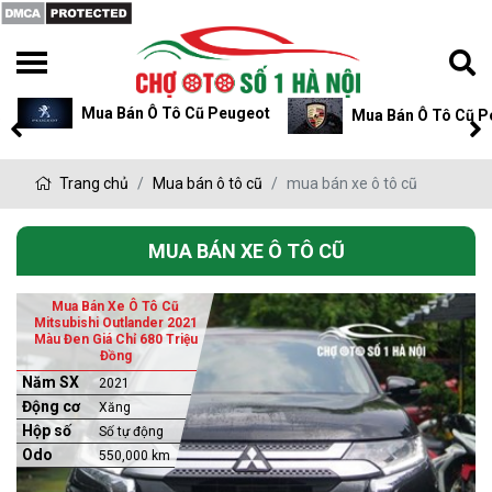
Mua Bán Ô Tô Cũ Porsche
Mua Bán Ô Tô Cũ L
Trang chủ
Mua bán ô tô cũ
mua bán xe ô tô cũ
MUA BÁN XE Ô TÔ CŨ
Mua Bán Xe Ô Tô Cũ
Mitsubishi Outlander 2021
Màu Đen Giá Chỉ 680 Triệu
Đồng
Năm SX
2021
Động cơ
Xăng
Hộp số
Số tự động
Odo
550,000 km