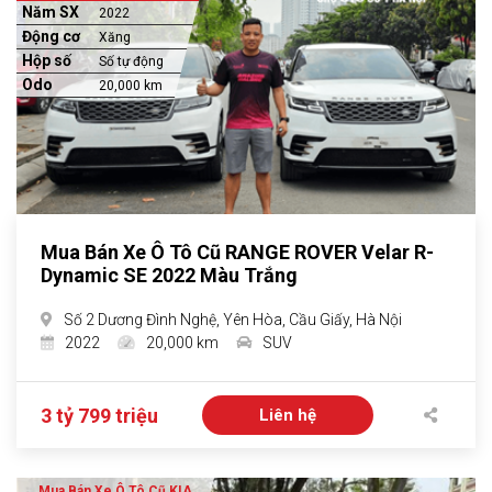
Năm SX
2022
Động cơ
Xăng
Hộp số
Số tự động
Odo
20,000 km
Mua Bán Xe Ô Tô Cũ RANGE ROVER Velar R-
Dynamic SE 2022 Màu Trắng
Số 2 Dương Đình Nghệ, Yên Hòa, Cầu Giấy, Hà Nội
2022
20,000 km
SUV
3 tỷ 799 triệu
Liên hệ
Mua Bán Xe Ô Tô Cũ KIA