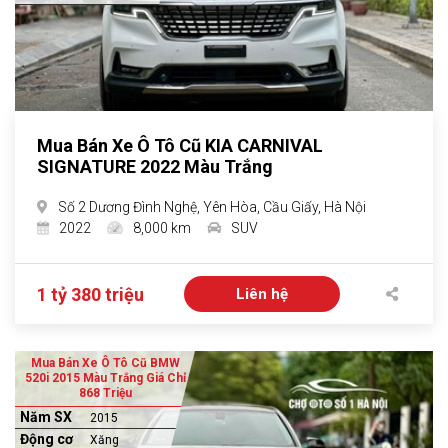
Mua Bán Xe Ô Tô Cũ KIA CARNIVAL
SIGNATURE 2022 Màu Trắng
Số 2 Dương Đình Nghệ, Yên Hòa, Cầu Giấy, Hà Nội
2022
8,000 km
SUV
1 tỷ 380 triệu
Liên hệ
Mua Bán Xe Ô Tô Cũ BMW
520i 2015 Màu Trắng Giá Chỉ
868 Triệu
Năm SX
2015
Động cơ
Xăng