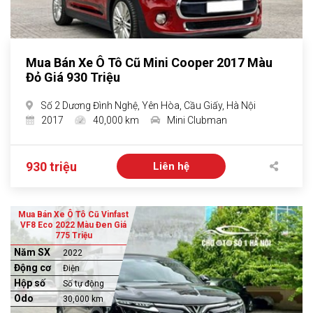
Mua Bán Xe Ô Tô Cũ Mini Cooper 2017 Màu
Đỏ Giá 930 Triệu
Số 2 Dương Đình Nghệ, Yên Hòa, Cầu Giấy, Hà Nội
2017
40,000 km
Mini Clubman
930 triệu
Liên hệ
Mua Bán Xe Ô Tô Cũ Vinfast
VF8 Eco 2022 Màu Đen Giá
775 Triệu
Năm SX
2022
Động cơ
Điện
Hộp số
Số tự động
Odo
30,000 km