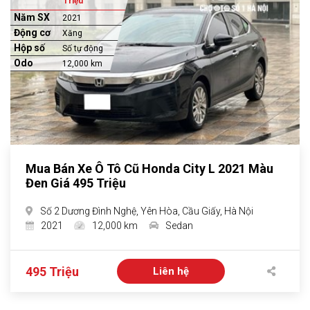
Triệu
Năm SX
2021
Động cơ
Xăng
Hộp số
Số tự động
Odo
12,000 km
Mua Bán Xe Ô Tô Cũ Honda City L 2021 Màu
Đen Giá 495 Triệu
Số 2 Dương Đình Nghệ, Yên Hòa, Cầu Giấy, Hà Nội
2021
12,000 km
Sedan
495 Triệu
Liên hệ