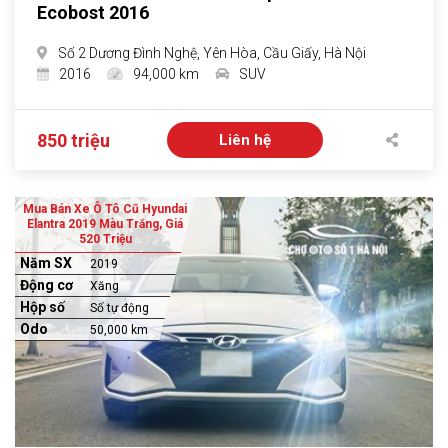
Ecobost 2016
Số 2 Dương Đình Nghệ, Yên Hòa, Cầu Giấy, Hà Nội
2016
94,000 km
SUV
850 triệu
Liên hệ
Mua Bán Xe Ô Tô Cũ Hyundai
Elantra 2019 Màu Trắng, Giá
520 Triệu
Năm SX
2019
Động cơ
Xăng
Hộp số
Số tự động
Odo
50,000 km