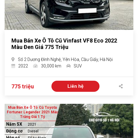
Mua Bán Xe Ô Tô Cũ Vinfast VF8 Eco 2022
Màu Đen Giá 775 Triệu
Số 2 Dương Đình Nghệ, Yên Hòa, Cầu Giấy, Hà Nội
2022
30,000 km
SUV
775 triệu
Liên hệ
Mua Bán Xe Ô Tô Cũ Toyota
Fortuner Legander 2021 Màu
Trắng Giá 1 Tỷ
Năm SX
2021
Động cơ
Diesel
Hộp số