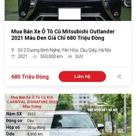
Mua Bán Xe Ô Tô Cũ Mitsubishi Outlander
2021 Màu Đen Giá Chỉ 680 Triệu Đồng
Số 2 Dương Đình Nghệ, Yên Hòa, Cầu Giấy, Hà Nội
2021
550,000 km
SUV
680 Triệu Đồng
Liên hệ
Mua Bán Xe Ô Tô Cũ KIA
CARNIVAL SIGNATURE 2022
Màu Trắng
Năm SX
2022
Động cơ
Dầu
Hộp số
Số tự động
Odo
8,000 km