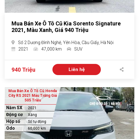
Mua Bán Xe Ô Tô Cũ Kia Sorento Signature
2021, Màu Xanh, Giá 940 Triệu
Số 2 Dương Đình Nghệ, Yên Hòa, Cầu Giấy, Hà Nội
2021
47,000 km
SUV
940 Triệu
Liên hệ
Mua Bán Xe Ô Tô Cũ Honda
City RS 2021 Màu Trắng Giá
505 Triệu
Năm SX
2021
Động cơ
Xăng
Hộp số
Số tự động
Odo
60,000 km