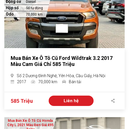
Động cơ
Diesel
Hộp số
Số tự động
Odo
70,000 km
Mua Bán Xe Ô Tô Cũ Ford Wildtrak 3.2 2017
Màu Cam Giá Chỉ 585 Triệu
Số 2 Dương Đình Nghệ, Yên Hòa, Cầu Giấy, Hà Nội
2017
70,000 km
Bán tải
585 Triệu
Liên hệ
Mua Bán Xe Ô Tô Cũ Honda
City L 2021 Màu Đen Giá 495