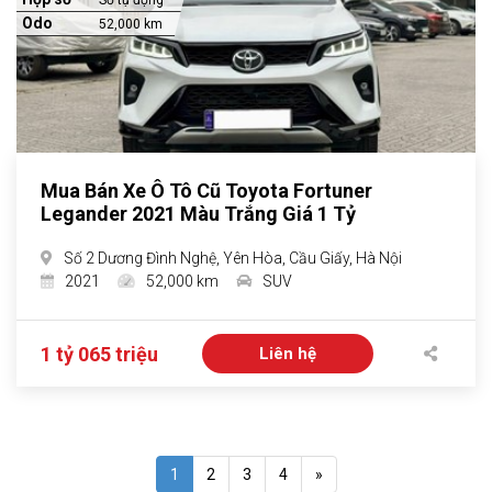
Số tự động
Odo
52,000 km
Mua Bán Xe Ô Tô Cũ Toyota Fortuner
Legander 2021 Màu Trắng Giá 1 Tỷ
Số 2 Dương Đình Nghệ, Yên Hòa, Cầu Giấy, Hà Nội
2021
52,000 km
SUV
1 tỷ 065 triệu
Liên hệ
1
2
3
4
»