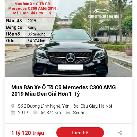
Mua Bán Xe Ô Tô Cũ
Mercedes C300 AMG 2019
Màu Đen Giá Hơn 1 Tỷ
Năm SX
2019
Động cơ
Xăng
Hộp số
Số tự động
Odo
64,374 km
Mua Bán Xe Ô Tô Cũ Mercedes C300 AMG
2019 Màu Đen Giá Hơn 1 Tỷ
Số 2 Dương Đình Nghệ, Yên Hòa, Cầu Giấy, Hà Nội
2019
64,374 km
Sedan
1 tỷ 120 triệu
Liên hệ