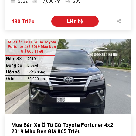
2022
17,000 km
SUV
480 Triệu
Liên hệ
Mua Bán Xe Ô Tô Cũ Toyota
Fortuner 4x2 2019 Màu Đen
Giá 865 Triệu
Năm SX
2019
Động cơ
Diesel
Hộp số
Số tự động
Odo
60,000 km
Mua Bán Xe Ô Tô Cũ Toyota Fortuner 4x2
2019 Màu Đen Giá 865 Triệu