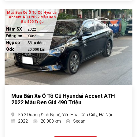
Mua Bán Xe Ô Tô Cũ Hyundai
Accent ATH 2022 Màu Đen
Giá 490 Triệu
Năm SX
2022
Động cơ
Xăng
Hộp số
Số tự động
Odo
20,000 km
Mua Bán Xe Ô Tô Cũ Hyundai Accent ATH
2022 Màu Đen Giá 490 Triệu
Số 2 Dương Đình Nghệ, Yên Hòa, Cầu Giấy, Hà Nội
2022
20,000 km
Sedan