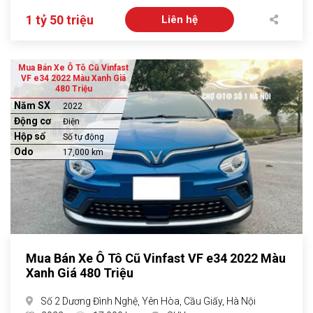
1 tỷ 50 triệu
Liên hệ
Mua Bán Xe Ô Tô Cũ Vinfast
VF e34 2022 Màu Xanh Giá
480 Triệu
Năm SX
2022
Động cơ
Điện
Hộp số
Số tự động
Odo
17,000 km
Mua Bán Xe Ô Tô Cũ Vinfast VF e34 2022 Màu
Xanh Giá 480 Triệu
Số 2 Dương Đình Nghệ, Yên Hòa, Cầu Giấy, Hà Nội