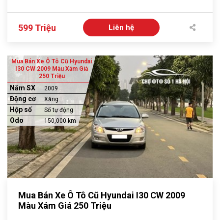
599 Triệu
Liên hệ
Mua Bán Xe Ô Tô Cũ Hyundai
I30 CW 2009 Màu Xám Giá
250 Triệu
Năm SX
2009
Động cơ
Xăng
Hộp số
Số tự động
Odo
150,000 km
Mua Bán Xe Ô Tô Cũ Hyundai I30 CW 2009
Màu Xám Giá 250 Triệu