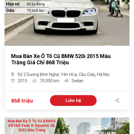
Hộp số
Số tự động
Odo
70,000 km
Mua Bán Xe Ô Tô Cũ BMW 520i 2015 Màu
Trắng Giá Chỉ 868 Triệu
Số 2 Dương Đình Nghệ, Yên Hòa, Cầu Giấy, Hà Nội
2015
70,000 km
Sedan
868 triệu
Liên hệ
Mua Bán Xe Ô Tô Cũ RANGE
ROVER Velar R-Dynamic SE
2022 Màu Trắng