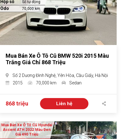
Hộp số
Số tự động
Odo
70,000 km
Mua Bán Xe Ô Tô Cũ BMW 520i 2015 Màu
Trắng Giá Chỉ 868 Triệu
Số 2 Dương Đình Nghệ, Yên Hòa, Cầu Giấy, Hà Nội
2015
70,000 km
Sedan
868 triệu
Liên hệ
Mua Bán Xe Ô Tô Cũ Hyundai
Accent ATH 2022 Màu Đen
Giá 490 Triệu