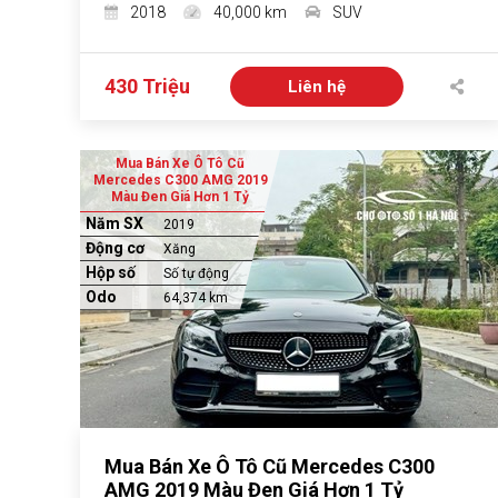
2018
40,000 km
SUV
430 Triệu
Liên hệ
Mua Bán Xe Ô Tô Cũ
Mercedes C300 AMG 2019
Màu Đen Giá Hơn 1 Tỷ
Năm SX
2019
Động cơ
Xăng
Hộp số
Số tự động
Odo
64,374 km
Mua Bán Xe Ô Tô Cũ Mercedes C300
AMG 2019 Màu Đen Giá Hơn 1 Tỷ