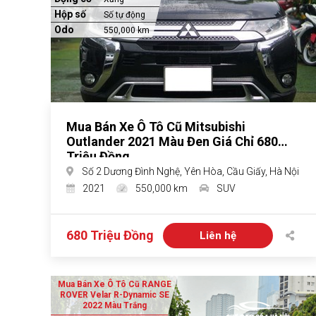
Hộp số
Số tự động
Odo
550,000 km
Mua Bán Xe Ô Tô Cũ Mitsubishi
Outlander 2021 Màu Đen Giá Chỉ 680
Triệu Đồng
Số 2 Dương Đình Nghệ, Yên Hòa, Cầu Giấy, Hà Nội
2021
550,000 km
SUV
680 Triệu Đồng
Liên hệ
Mua Bán Xe Ô Tô Cũ RANGE
ROVER Velar R-Dynamic SE
2022 Màu Trắng