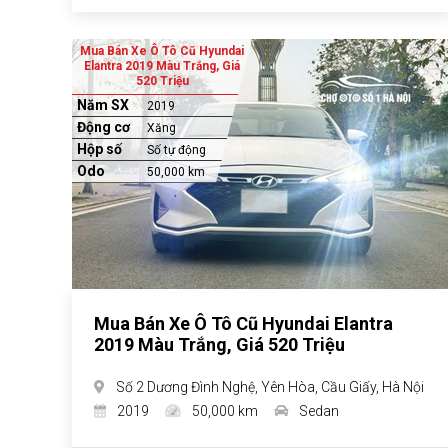
Mua Bán Xe Ô Tô Cũ Hyundai
Elantra 2019 Màu Trắng, Giá
520 Triệu
Năm SX
2019
Động cơ
Xăng
Hộp số
Số tự động
Odo
50,000 km
Mua Bán Xe Ô Tô Cũ Hyundai Elantra
2019 Màu Trắng, Giá 520 Triệu
Số 2 Dương Đình Nghệ, Yên Hòa, Cầu Giấy, Hà Nội
2019
50,000 km
Sedan