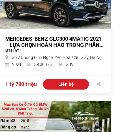
MERCEDES-BENZ GLC300 4MATIC 2021
– LỰA CHỌN HOÀN HẢO TRONG PHÂN
KHÚC
Số 2 Dương Đình Nghệ, Yên Hòa, Cầu Giấy, Hà Nội
2021
58,000 km
SUV
1 tỷ 780 triệu
Liên hệ
Mua Bán Xe Ô Tô Cũ BMW
520i 2015 Màu Trắng Giá Chỉ
868 Triệu
Năm SX
2015
Động cơ
Xăng