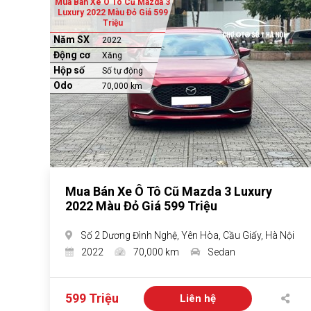
Mua Bán Xe Ô Tô Cũ Mazda 3
Luxury 2022 Màu Đỏ Giá 599
Triệu
Năm SX
2022
Động cơ
Xăng
Hộp số
Số tự động
Odo
70,000 km
Mua Bán Xe Ô Tô Cũ Mazda 3 Luxury
2022 Màu Đỏ Giá 599 Triệu
Số 2 Dương Đình Nghệ, Yên Hòa, Cầu Giấy, Hà Nội
2022
70,000 km
Sedan
599 Triệu
Liên hệ