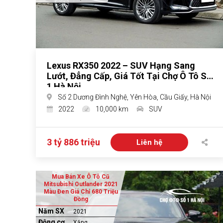
Lexus RX350 2022 – SUV Hạng Sang
Lướt, Đẳng Cấp, Giá Tốt Tại Chợ Ô Tô Số
1 Hà Nội
Số 2 Dương Đình Nghệ, Yên Hòa, Cầu Giấy, Hà Nội
2022
10,000 km
SUV
3 tỷ 886 triệu
Liên hệ
Mua Bán Xe Ô Tô Cũ
Mitsubishi Outlander 2021
Màu Đen Giá Chỉ 680 Triệu
Đồng
Năm SX
2021
Động cơ
Xăng