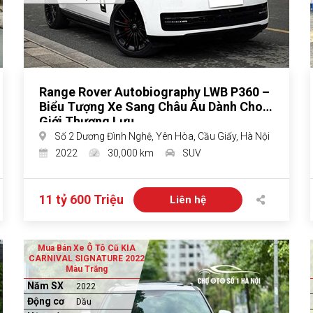
Range Rover Autobiography LWB P360 –
Biểu Tượng Xe Sang Châu Âu Dành Cho
Giới Thượng Lưu
Số 2 Dương Đình Nghệ, Yên Hòa, Cầu Giấy, Hà Nội
2022
30,000 km
SUV
11 tỷ 600 Triệu
Liên hệ
Mua Bán Xe Ô Tô Cũ KIA
CARNIVAL SIGNATURE 2022
Màu Trắng
Năm SX
2022
Động cơ
Dầu