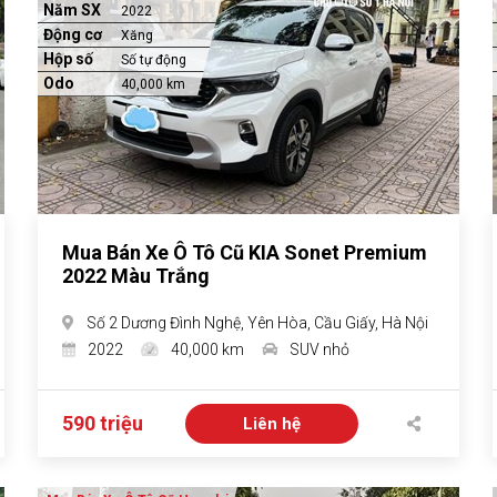
Năm SX
2022
Động cơ
Xăng
Hộp số
Số tự động
Odo
40,000 km
Mua Bán Xe Ô Tô Cũ KIA Sonet Premium
2022 Màu Trắng
Số 2 Dương Đình Nghệ, Yên Hòa, Cầu Giấy, Hà Nội
2022
40,000 km
SUV nhỏ
590 triệu
Liên hệ