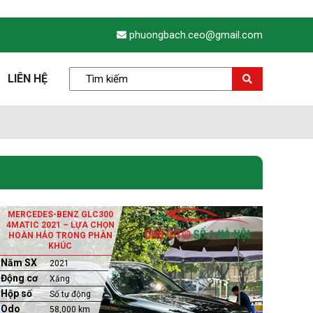
phuongbach.ceo@gmail.com
LIÊN HỆ
MERCEDES-BENZ GLC300
4MATIC 2021 – LỰA CHỌN
HOÀN HẢO TRONG PHÂN
KHÚC
Năm SX
2021
Động cơ
Xăng
Hộp số
Số tự động
Odo
58,000 km