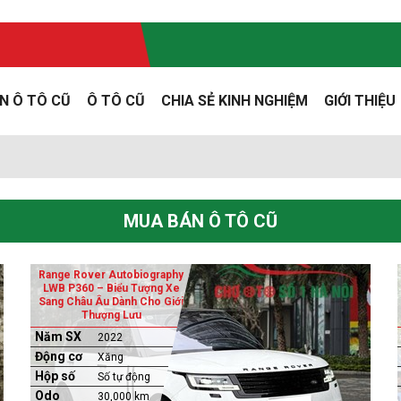
N Ô TÔ CŨ
Ô TÔ CŨ
CHIA SẺ KINH NGHIỆM
GIỚI THIỆU
ũ
MUA BÁN Ô TÔ CŨ
Range Rover Autobiography
LWB P360 – Biểu Tượng Xe
Sang Châu Âu Dành Cho Giới
Thượng Lưu
Năm SX
2022
Động cơ
Xăng
Hộp số
Số tự động
Odo
30,000 km