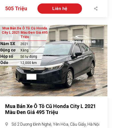
505 Triệu
Liên hệ
Mua Bán Xe Ô Tô Cũ Honda
City L 2021 Màu Đen Giá 495
Triệu
Năm SX
2021
Động cơ
Xăng
Hộp số
Số tự động
Odo
12,000 km
Mua Bán Xe Ô Tô Cũ Honda City L 2021
Màu Đen Giá 495 Triệu
Số 2 Dương Đình Nghệ, Yên Hòa, Cầu Giấy, Hà Nội