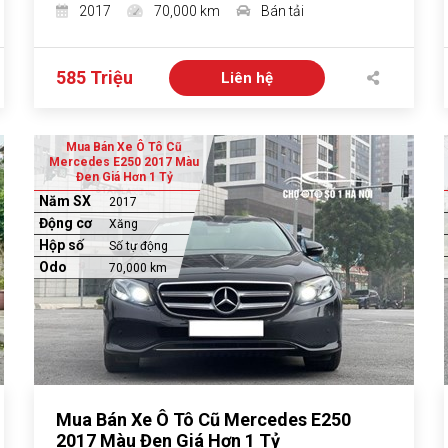
2017
70,000 km
Bán tải
585 Triệu
Liên hệ
Mua Bán Xe Ô Tô Cũ
Mercedes E250 2017 Màu
Đen Giá Hơn 1 Tỷ
Năm SX
2017
Động cơ
Xăng
Hộp số
Số tự động
Odo
70,000 km
Mua Bán Xe Ô Tô Cũ Mercedes E250
2017 Màu Đen Giá Hơn 1 Tỷ