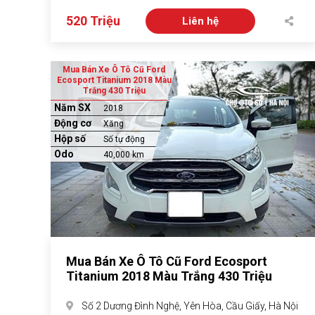
520 Triệu
Liên hệ
Mua Bán Xe Ô Tô Cũ Ford
Ecosport Titanium 2018 Màu
Trắng 430 Triệu
Năm SX
2018
Động cơ
Xăng
Hộp số
Số tự động
Odo
40,000 km
Mua Bán Xe Ô Tô Cũ Ford Ecosport
Titanium 2018 Màu Trắng 430 Triệu
Số 2 Dương Đình Nghệ, Yên Hòa, Cầu Giấy, Hà Nội