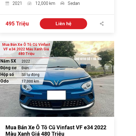
2021
12,000 km
Sedan
495 Triệu
Liên hệ
Mua Bán Xe Ô Tô Cũ Vinfast
VF e34 2022 Màu Xanh Giá
480 Triệu
Năm SX
2022
Động cơ
Điện
Hộp số
Số tự động
Odo
17,000 km
Mua Bán Xe Ô Tô Cũ Vinfast VF e34 2022
Màu Xanh Giá 480 Triệu