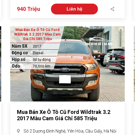
940 Triệu
Liên hệ
Mua Bán Xe Ô Tô Cũ Ford
Wildtrak 3.2 2017 Màu Cam
Giá Chỉ 585 Triệu
Năm SX
2017
Động cơ
Diesel
Hộp số
Số tự động
Odo
70,000 km
Mua Bán Xe Ô Tô Cũ Ford Wildtrak 3.2
2017 Màu Cam Giá Chỉ 585 Triệu
Số 2 Dương Đình Nghệ, Yên Hòa, Cầu Giấy, Hà Nội