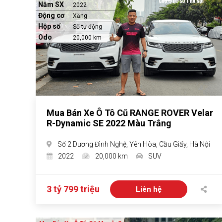
Năm SX
2022
Động cơ
Xăng
Hộp số
Số tự động
Odo
20,000 km
Mua Bán Xe Ô Tô Cũ RANGE ROVER Velar
R-Dynamic SE 2022 Màu Trắng
Số 2 Dương Đình Nghệ, Yên Hòa, Cầu Giấy, Hà Nội
2022
20,000 km
SUV
3 tỷ 799 triệu
Liên hệ