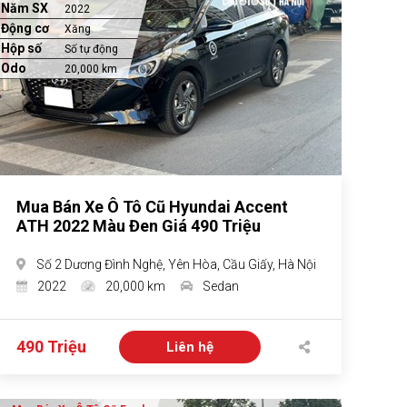
Năm SX
2022
Động cơ
Xăng
Hộp số
Số tự động
Odo
20,000 km
Mua Bán Xe Ô Tô Cũ Hyundai Accent
ATH 2022 Màu Đen Giá 490 Triệu
Số 2 Dương Đình Nghệ, Yên Hòa, Cầu Giấy, Hà Nội
2022
20,000 km
Sedan
490 Triệu
Liên hệ