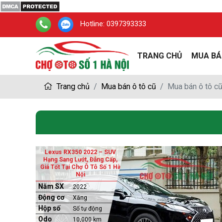
Hotline:
0397393333
TRANG CHỦ
MUA BÁ
Trang chủ
Mua bán ô tô cũ
Mua bán ô tô c
Lexus RX350 2022 – SUV
Hạng Sang Lướt, Đẳng Cấp,
Giá Tốt Tại Chợ Ô Tô Số 1 Hà
Nội
Năm SX
2022
Động cơ
Xăng
Hộp số
Số tự động
Odo
10,000 km