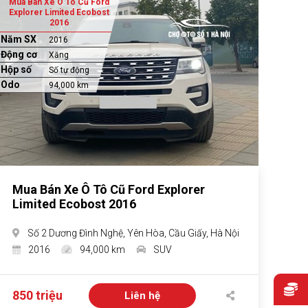
Mua Bán Xe Ô Tô Cũ Ford
Explorer Limited Ecobost
2016
Năm SX
2016
Động cơ
Xăng
Hộp số
Số tự động
Odo
94,000 km
Mua Bán Xe Ô Tô Cũ Ford Explorer
Limited Ecobost 2016
Số 2 Dương Đình Nghệ, Yên Hòa, Cầu Giấy, Hà Nội
2016
94,000 km
SUV
850 triệu
Liên hệ