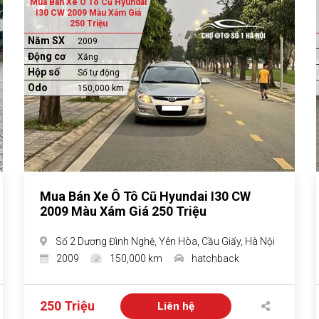
Mua Bán Xe Ô Tô Cũ Hyundai
I30 CW 2009 Màu Xám Giá
250 Triệu
Năm SX
2009
Động cơ
Xăng
Hộp số
Số tự động
Odo
150,000 km
Mua Bán Xe Ô Tô Cũ Hyundai I30 CW
2009 Màu Xám Giá 250 Triệu
Số 2 Dương Đình Nghệ, Yên Hòa, Cầu Giấy, Hà Nội
2009
150,000 km
hatchback
250 Triệu
Liên hệ