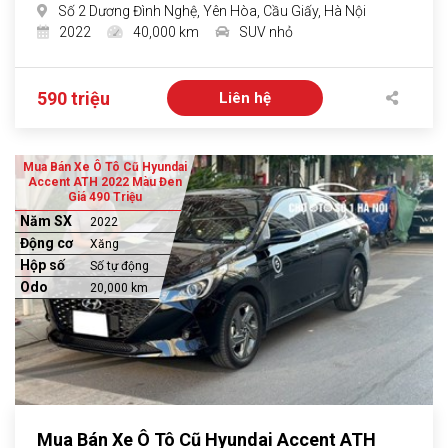
Số 2 Dương Đình Nghệ, Yên Hòa, Cầu Giấy, Hà Nội
2022
40,000 km
SUV nhỏ
590 triệu
Liên hệ
Mua Bán Xe Ô Tô Cũ Hyundai
Accent ATH 2022 Màu Đen
Giá 490 Triệu
Năm SX
2022
Động cơ
Xăng
Hộp số
Số tự động
Odo
20,000 km
Mua Bán Xe Ô Tô Cũ Hyundai Accent ATH