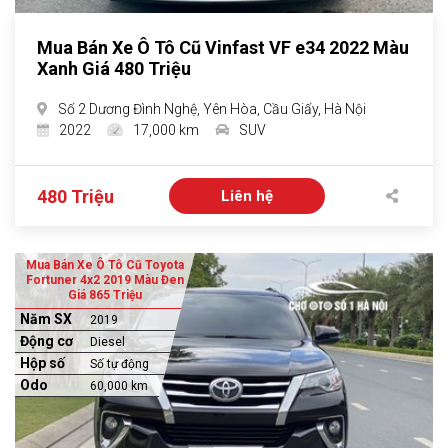
Mua Bán Xe Ô Tô Cũ Vinfast VF e34 2022 Màu
Xanh Giá 480 Triệu
Số 2 Dương Đình Nghệ, Yên Hòa, Cầu Giấy, Hà Nội
2022
17,000 km
SUV
480 Triệu
Liên hệ
Mua Bán Xe Ô Tô Cũ Toyota
Fortuner 4x2 2019 Màu Đen
Giá 865 Triệu
Năm SX
2019
Động cơ
Diesel
Hộp số
Số tự động
Odo
60,000 km