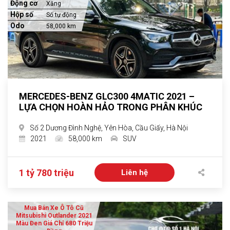
Động cơ
Xăng
Hộp số
Số tự động
Odo
58,000 km
MERCEDES-BENZ GLC300 4MATIC 2021 –
LỰA CHỌN HOÀN HẢO TRONG PHÂN KHÚC
Số 2 Dương Đình Nghệ, Yên Hòa, Cầu Giấy, Hà Nội
2021
58,000 km
SUV
1 tỷ 780 triệu
Liên hệ
Mua Bán Xe Ô Tô Cũ
Mitsubishi Outlander 2021
Màu Đen Giá Chỉ 680 Triệu