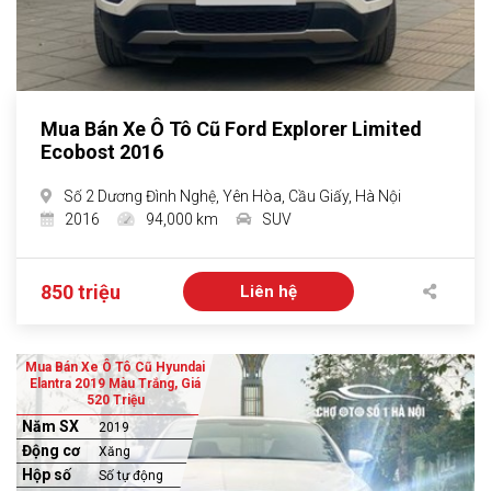
Mua Bán Xe Ô Tô Cũ Ford Explorer Limited
Ecobost 2016
Số 2 Dương Đình Nghệ, Yên Hòa, Cầu Giấy, Hà Nội
2016
94,000 km
SUV
850 triệu
Liên hệ
Mua Bán Xe Ô Tô Cũ Hyundai
Elantra 2019 Màu Trắng, Giá
520 Triệu
Năm SX
2019
Động cơ
Xăng
Hộp số
Số tự động