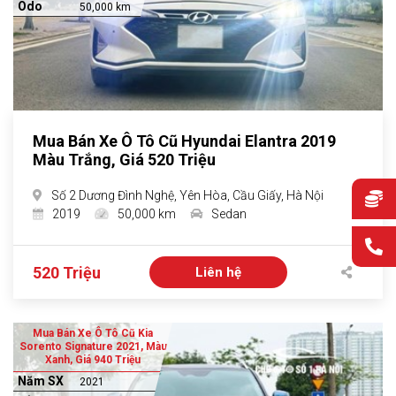
Odo
50,000 km
Mua Bán Xe Ô Tô Cũ Hyundai Elantra 2019
Màu Trắng, Giá 520 Triệu
Số 2 Dương Đình Nghệ, Yên Hòa, Cầu Giấy, Hà Nội
2019
50,000 km
Sedan
520 Triệu
Liên hệ
Mua Bán Xe Ô Tô Cũ Kia
Sorento Signature 2021, Màu
Xanh, Giá 940 Triệu
Năm SX
2021