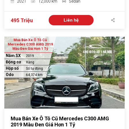
2021
12,000 km
Sedan
495 Triệu
Liên hệ
Mua Bán Xe Ô Tô Cũ
Mercedes C300 AMG 2019
Màu Đen Giá Hơn 1 Tỷ
Năm SX
2019
Động cơ
Xăng
Hộp số
Số tự động
Odo
64,374 km
Mua Bán Xe Ô Tô Cũ Mercedes C300 AMG
2019 Màu Đen Giá Hơn 1 Tỷ