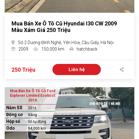
Mua Bán Xe Ô Tô Cũ Hyundai I30 CW 2009
Màu Xám Giá 250 Triệu
Số 2 Dương Đình Nghệ, Yên Hòa, Cầu Giấy, Hà Nội
2009
150,000 km
hatchback
250 Triệu
Liên hệ
Mua Bán Xe Ô Tô Cũ Ford
Explorer Limited Ecobost
2016
Năm SX
2016
Động cơ
Xăng
Hộp số
Số tự động
Odo
94,000 km