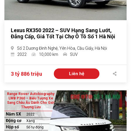
Lexus RX350 2022 – SUV Hạng Sang Lướt,
Đẳng Cấp, Giá Tốt Tại Chợ Ô Tô Số 1 Hà Nội
Số 2 Dương Đình Nghệ, Yên Hòa, Cầu Giấy, Hà Nội
2022
10,000 km
SUV
3 tỷ 886 triệu
Liên hệ
Range Rover Autobiography
LWB P360 – Biểu Tượng Xe
Sang Châu Âu Dành Cho Giới
Thượng Lưu
Năm SX
2022
Động cơ
Xăng
Hộp số
Số tự động