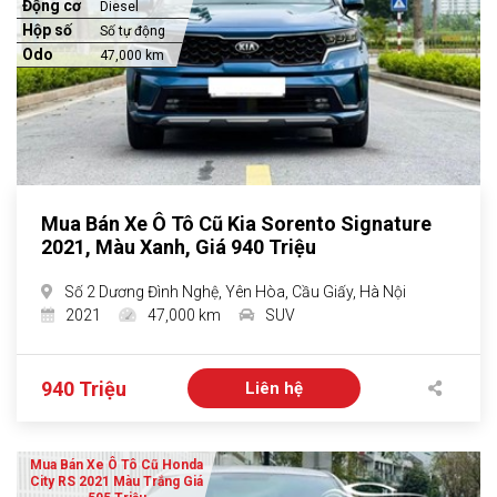
Động cơ
Diesel
Hộp số
Số tự động
Odo
47,000 km
Mua Bán Xe Ô Tô Cũ Kia Sorento Signature
2021, Màu Xanh, Giá 940 Triệu
Số 2 Dương Đình Nghệ, Yên Hòa, Cầu Giấy, Hà Nội
2021
47,000 km
SUV
940 Triệu
Liên hệ
Mua Bán Xe Ô Tô Cũ Honda
City RS 2021 Màu Trắng Giá