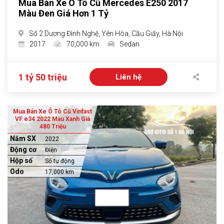
Mua Bán Xe Ô Tô Cũ Mercedes E250 2017
Màu Đen Giá Hơn 1 Tỷ
Số 2 Dương Đình Nghệ, Yên Hòa, Cầu Giấy, Hà Nội
2017
70,000 km
Sedan
1 tỷ 50 triệu
Liên hệ
Mua Bán Xe Ô Tô Cũ Vinfast
VF e34 2022 Màu Xanh Giá
480 Triệu
Năm SX
2022
Động cơ
Điện
Hộp số
Số tự động
Odo
17,000 km