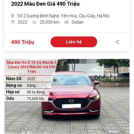
2022 Màu Đen Giá 490 Triệu
Số 2 Dương Đình Nghệ, Yên Hòa, Cầu Giấy, Hà Nội
2022
20,000 km
Sedan
490 Triệu
Liên hệ
Mua Bán Xe Ô Tô Cũ Mazda 3
Luxury 2022 Màu Đỏ Giá 599
Triệu
Năm SX
2022
Động cơ
Xăng
Hộp số
Số tự động
Odo
70,000 km