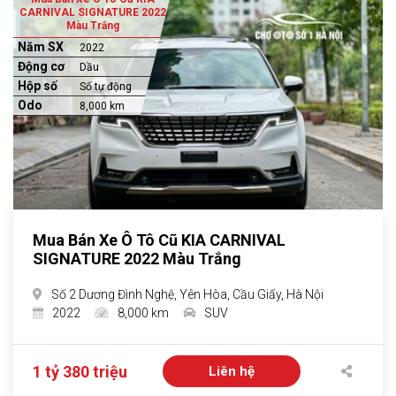
CARNIVAL SIGNATURE 2022
Màu Trắng
Năm SX
2022
Động cơ
Dầu
Hộp số
Số tự động
Odo
8,000 km
Mua Bán Xe Ô Tô Cũ KIA CARNIVAL
SIGNATURE 2022 Màu Trắng
Số 2 Dương Đình Nghệ, Yên Hòa, Cầu Giấy, Hà Nội
2022
8,000 km
SUV
1 tỷ 380 triệu
Liên hệ