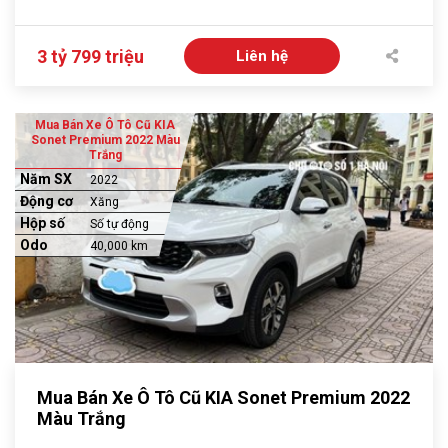
3 tỷ 799 triệu
Liên hệ
Mua Bán Xe Ô Tô Cũ KIA
Sonet Premium 2022 Màu
Trắng
Năm SX
2022
Động cơ
Xăng
Hộp số
Số tự động
Odo
40,000 km
Mua Bán Xe Ô Tô Cũ KIA Sonet Premium 2022
Màu Trắng