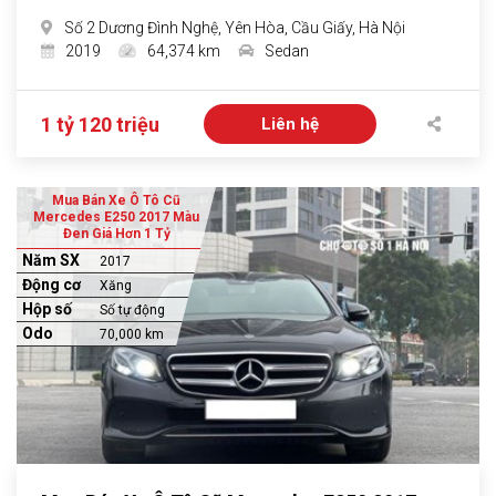
Số 2 Dương Đình Nghệ, Yên Hòa, Cầu Giấy, Hà Nội
2019
64,374 km
Sedan
1 tỷ 120 triệu
Liên hệ
Mua Bán Xe Ô Tô Cũ
Mercedes E250 2017 Màu
Đen Giá Hơn 1 Tỷ
Năm SX
2017
Động cơ
Xăng
Hộp số
Số tự động
Odo
70,000 km