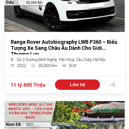
Odo
30,000 km
Range Rover Autobiography LWB P360 – Biểu
Tượng Xe Sang Châu Âu Dành Cho Giới
Thượng Lưu
Số 2 Dương Đình Nghệ, Yên Hòa, Cầu Giấy, Hà Nội
2022
30,000 km
SUV
11 tỷ 600 Triệu
Liên hệ
MERCEDES-BENZ GLC300
4MATIC 2021 – LỰA CHỌN
HOÀN HẢO TRONG PHÂN
KHÚC
Năm SX
2021