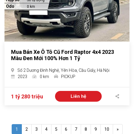
Số tự động
Odo
0 km
Mua Bán Xe Ô Tô Cũ Ford Raptor 4x4 2023
Màu Đen Mới 100% Hơn 1 Tỷ
Số 2 Dương Đình Nghệ, Yên Hòa, Cầu Giấy, Hà Nội
2023
0 km
PICKUP
1 tỷ 280 triệu
Liên hệ
1
2
3
4
5
6
7
8
9
10
»