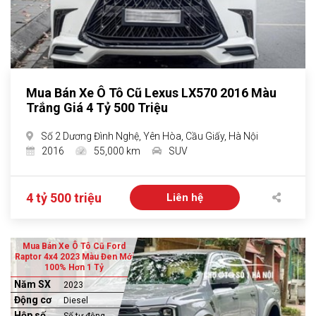
Mua Bán Xe Ô Tô Cũ Lexus LX570 2016 Màu
Trắng Giá 4 Tỷ 500 Triệu
Số 2 Dương Đình Nghệ, Yên Hòa, Cầu Giấy, Hà Nội
2016
55,000 km
SUV
4 tỷ 500 triệu
Liên hệ
Mua Bán Xe Ô Tô Cũ Ford
Raptor 4x4 2023 Màu Đen Mới
100% Hơn 1 Tỷ
Năm SX
2023
Động cơ
Diesel
Hộp số