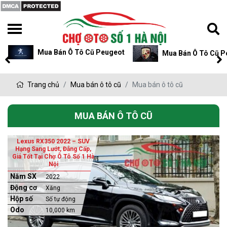
Mua Bán Ô Tô Cũ Peugeot
Mua Bán Ô Tô Cũ P
Trang chủ
Mua bán ô tô cũ
Mua bán ô tô cũ
MUA BÁN Ô TÔ CŨ
Lexus RX350 2022 – SUV
Hạng Sang Lướt, Đẳng Cấp,
Giá Tốt Tại Chợ Ô Tô Số 1 Hà
Nội
Năm SX
2022
Động cơ
Xăng
Hộp số
Số tự động
Odo
10,000 km