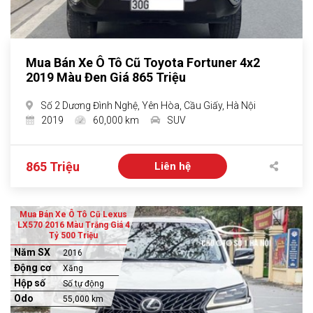
Mua Bán Xe Ô Tô Cũ Toyota Fortuner 4x2
2019 Màu Đen Giá 865 Triệu
Số 2 Dương Đình Nghệ, Yên Hòa, Cầu Giấy, Hà Nội
2019
60,000 km
SUV
865 Triệu
Liên hệ
Mua Bán Xe Ô Tô Cũ Lexus
LX570 2016 Màu Trắng Giá 4
Tỷ 500 Triệu
Năm SX
2016
Động cơ
Xăng
Hộp số
Số tự động
Odo
55,000 km