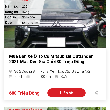
Đồng
Năm SX
2021
Động cơ
Xăng
Hộp số
Số tự động
Odo
550,000 km
Mua Bán Xe Ô Tô Cũ Mitsubishi Outlander
2021 Màu Đen Giá Chỉ 680 Triệu Đồng
Số 2 Dương Đình Nghệ, Yên Hòa, Cầu Giấy, Hà Nội
2021
550,000 km
SUV
680 Triệu Đồng
Liên hệ
Mua Bán Xe Ô Tô Cũ KIA