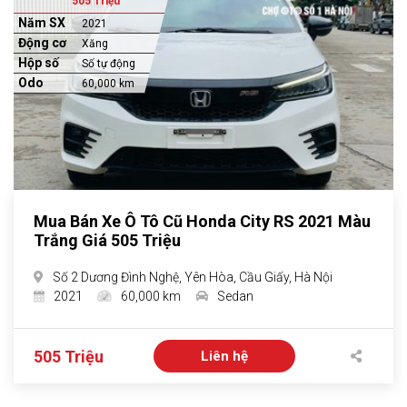
505 Triệu
Năm SX
2021
Động cơ
Xăng
Hộp số
Số tự động
Odo
60,000 km
Mua Bán Xe Ô Tô Cũ Honda City RS 2021 Màu
Trắng Giá 505 Triệu
Số 2 Dương Đình Nghệ, Yên Hòa, Cầu Giấy, Hà Nội
2021
60,000 km
Sedan
505 Triệu
Liên hệ