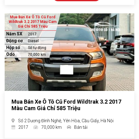
Mua Bán Xe Ô Tô Cũ Ford
Wildtrak 3.2 2017 Màu Cam
Giá Chỉ 585 Triệu
Năm SX
2017
Động cơ
Diesel
Hộp số
Số tự động
Odo
70,000 km
Mua Bán Xe Ô Tô Cũ Ford Wildtrak 3.2 2017
Màu Cam Giá Chỉ 585 Triệu
Số 2 Dương Đình Nghệ, Yên Hòa, Cầu Giấy, Hà Nội
2017
70,000 km
Bán tải