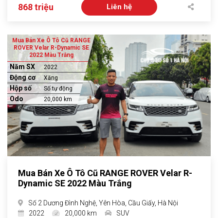
868 triệu
Liên hệ
Mua Bán Xe Ô Tô Cũ RANGE
ROVER Velar R-Dynamic SE
2022 Màu Trắng
Năm SX
2022
Động cơ
Xăng
Hộp số
Số tự động
Odo
20,000 km
Mua Bán Xe Ô Tô Cũ RANGE ROVER Velar R-
Dynamic SE 2022 Màu Trắng
Số 2 Dương Đình Nghệ, Yên Hòa, Cầu Giấy, Hà Nội
2022
20,000 km
SUV