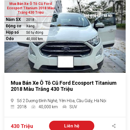
Mua Bán Xe Ô Tô Cũ Ford
Ecosport Titanium 2018 Màu
Trắng 430 Triệu
Năm SX
2018
Động cơ
Xăng
Hộp số
Số tự động
Odo
40,000 km
Mua Bán Xe Ô Tô Cũ Ford Ecosport Titanium
2018 Màu Trắng 430 Triệu
Số 2 Dương Đình Nghệ, Yên Hòa, Cầu Giấy, Hà Nội
2018
40,000 km
SUV
430 Triệu
Liên hệ