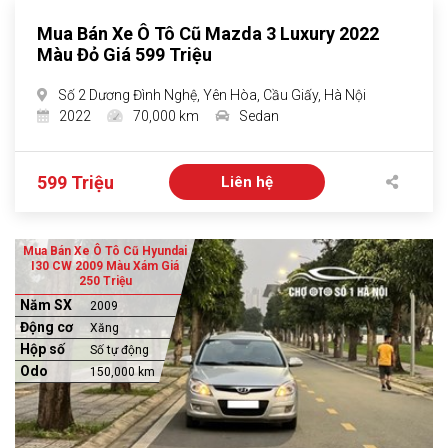
Mua Bán Xe Ô Tô Cũ Mazda 3 Luxury 2022
Màu Đỏ Giá 599 Triệu
Số 2 Dương Đình Nghệ, Yên Hòa, Cầu Giấy, Hà Nội
2022
70,000 km
Sedan
599 Triệu
Liên hệ
Mua Bán Xe Ô Tô Cũ Hyundai
I30 CW 2009 Màu Xám Giá
250 Triệu
Năm SX
2009
Động cơ
Xăng
Hộp số
Số tự động
Odo
150,000 km