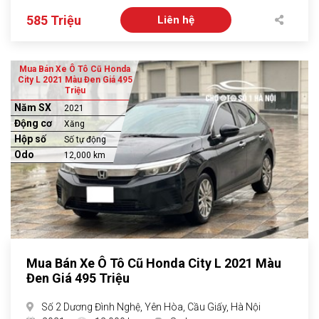
585 Triệu
Liên hệ
Mua Bán Xe Ô Tô Cũ Honda
City L 2021 Màu Đen Giá 495
Triệu
Năm SX
2021
Động cơ
Xăng
Hộp số
Số tự động
Odo
12,000 km
Mua Bán Xe Ô Tô Cũ Honda City L 2021 Màu
Đen Giá 495 Triệu
Số 2 Dương Đình Nghệ, Yên Hòa, Cầu Giấy, Hà Nội