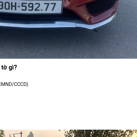
 tờ gì?
n (CMND/CCCD)