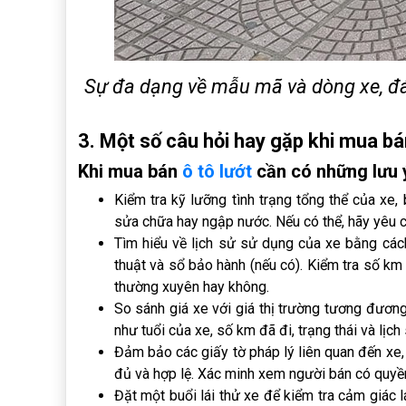
Sự đa dạng về mẫu mã và dòng xe, đá
3. Một số câu hỏi hay gặp khi mua b
Khi mua bán
ô tô lướt
cần có những lưu 
Kiểm tra kỹ lưỡng tình trạng tổng thể của xe, 
sửa chữa hay ngập nước. Nếu có thể, hãy yêu c
Tìm hiểu về lịch sử sử dụng của xe bằng cách
thuật và sổ bảo hành (nếu có). Kiểm tra số k
thường xuyên hay không.
So sánh giá xe với giá thị trường tương đươn
như tuổi của xe, số km đã đi, trạng thái và lịc
Đảm bảo các giấy tờ pháp lý liên quan đến xe,
đủ và hợp lệ. Xác minh xem người bán có quyề
Đặt một buổi lái thử xe để kiểm tra cảm giác l