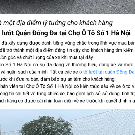
à một địa điểm lý tưởng cho khách hàng
ô lướt Quận Đống Đa tại Chợ Ô Tô Số 1 Hà Nội
 đã xây dựng được danh tiếng vững chắc trong lĩnh vực mua bá
 đã trở thành một địa điểm đáng tin cậy cho khách hàng tìm kiếm 
ồn gốc và chất lượng của xe khi mua tại đây.
ô Số 1 Hà Nội có sự đa dạng về thương hiệu, dòng xe và mức 
 và ngân sách của mình. Tất cả các xe
ô tô lướt tại quận Đống Đa
trước khi đưa ra bán, đảm bảo sự an tâm cho khách hàng.
hân viên tại Chợ Ô Tô Số 1 Hà Nội có kiến thức sâu về xe ô tô v
ng tin chi tiết về từng chiếc xe, bao gồm lịch sử sử dụng, tình t
ách hàng có được cái nhìn toàn diện về xe trước khi quyết định mu