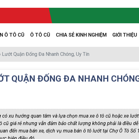
N Ô TÔ CŨ
Ô TÔ CŨ
CHIA SẺ KINH NGHIỆM
GIỚI THIỆU
 Lướt Quận Đống Đa Nhanh Chóng, Uy Tín
ƯỚT QUẬN ĐỐNG ĐA NHANH CHÓNG
 có xu hướng quan tâm và lựa chọn mua xe ô tô cũ hoặc xe lướt 
tô cũ giá rẻ nhưng vẫn đảm bảo chất lượng không phải là điều dễ
uan đến mua bán xe, dịch vụ mua bán ô tô lướt tại Chợ Ô Tô Số 1
hực hiện điều đó.