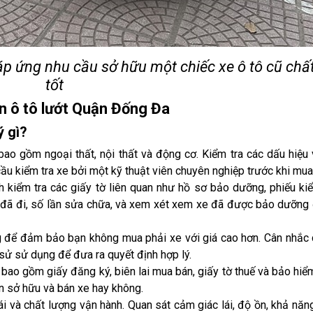
p ứng nhu cầu sở hữu một chiếc xe ô tô cũ chấ
tốt
án ô tô lướt Quận Đống Đa
ý gì?
bao gồm ngoại thất, nội thất và động cơ. Kiểm tra các dấu hiệu v
ầu kiểm tra xe bởi một kỹ thuật viên chuyên nghiệp trước khi mua
 kiểm tra các giấy tờ liên quan như hồ sơ bảo dưỡng, phiếu ki
m đã đi, số lần sửa chữa, và xem xét xem xe đã được bảo dưỡng 
g để đảm bảo bạn không mua phải xe với giá cao hơn. Cân nhắc 
h sử sử dụng để đưa ra quyết định hợp lý.
 bao gồm giấy đăng ký, biên lai mua bán, giấy tờ thuế và bảo hiể
n sở hữu và bán xe hay không.
ái và chất lượng vận hành. Quan sát cảm giác lái, độ ồn, khả năn