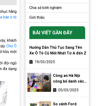
Chia sẻ kinh nghiệm
 chục hãng
a bán ô tô
Giới thiệu
BÀI VIẾT GẦN ĐÂY
vậy, khách
cậy.
Chợ Ô
Hướng Dẫn Thủ Tục Sang Tên
sở hữu một
Xe Ô Tô Cũ Mới Nhất Từ A đến Z
19/03/2025
ới đội ngũ
ọn đa dạng
Công an Hà Nội
công bố danh sách
phường, xã được
05/03/2025
phân cấp đăng ký
biển số xe
So sánh Ford