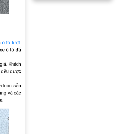
n
ô tô lướt
.
xe ô tô đã
giá. Khách
đều được
à luôn sẵn
rạng và các
a.