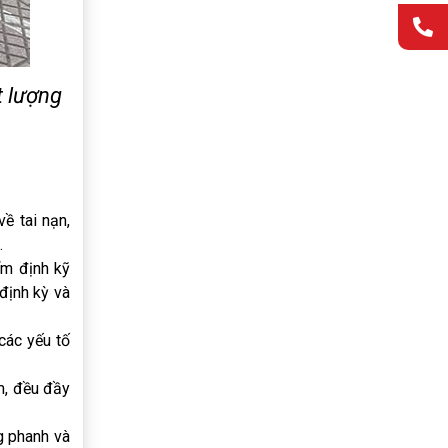
t lượng
ề tai nạn,
.
ểm định kỹ
định kỳ và
các yếu tố
m, đều đầy
g phanh và