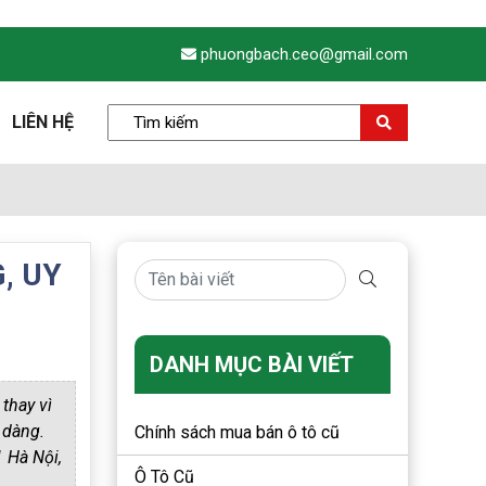
phuongbach.ceo@gmail.com
LIÊN HỆ
, UY
DANH MỤC BÀI VIẾT
thay vì
 dàng.
Chính sách mua bán ô tô cũ
 Hà Nội,
Ô Tô Cũ