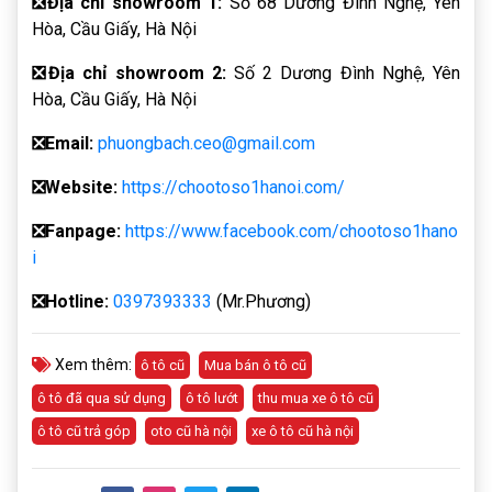
❎
Địa chỉ showroom 1:
Số 68 Dương Đình Nghệ, Yên
Hòa, Cầu Giấy, Hà Nội
❎
Địa chỉ showroom 2:
Số 2 Dương Đình Nghệ, Yên
Hòa, Cầu Giấy, Hà Nội
❎
Email:
phuongbach.ceo@gmail.com
❎
Website:
https://chootoso1hanoi.com/
❎Fanpage:
https://www.facebook.com/chootoso1hano
i
❎
Hotline:
0397393333
(Mr.Phương)
Xem thêm:
ô tô cũ
Mua bán ô tô cũ
ô tô đã qua sử dụng
ô tô lướt
thu mua xe ô tô cũ
ô tô cũ trả góp
oto cũ hà nội
xe ô tô cũ hà nội