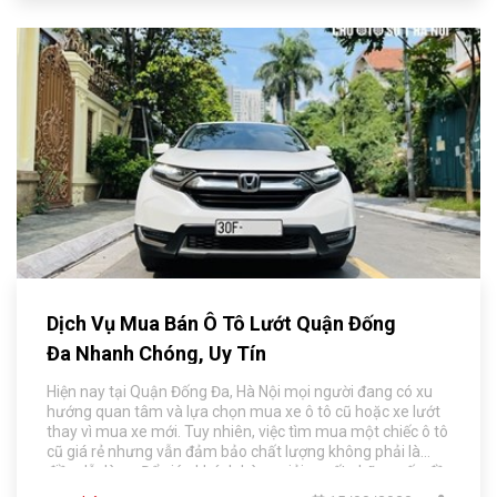
Dịch Vụ Mua Bán Ô Tô Lướt Quận Đống
Đa Nhanh Chóng, Uy Tín
Hiện nay tại Quận Đống Đa, Hà Nội mọi người đang có xu
hướng quan tâm và lựa chọn mua xe ô tô cũ hoặc xe lướt
thay vì mua xe mới. Tuy nhiên, việc tìm mua một chiếc ô tô
cũ giá rẻ nhưng vẫn đảm bảo chất lượng không phải là
điều dễ dàng. Để giúp khách hàng giải quyết những vấn đề
liên quan đến mua bán xe, dịch vụ mua bán ô tô lướt tại