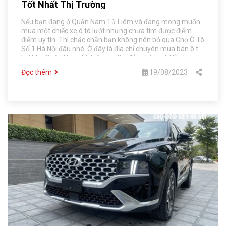
Tốt Nhất Thị Trường
Nếu bạn đang ở Quận Nam Từ Liêm và đang mong muốn
mua một chiếc xe ô tô lướt nhưng chưa tìm được điểm
điểm uy tín. Thì chắc chắn bạn không nên bỏ qua Chợ Ô Tô
Số 1 Hà Nội đâu nhé. Ở đây là địa chỉ chuyên mua bán ô tô
lướt tại Quận Nam Từ Liêm uy tín, đảm bảo giá tốt cho mọi
khách hàng.
Đọc thêm
19/08/2023