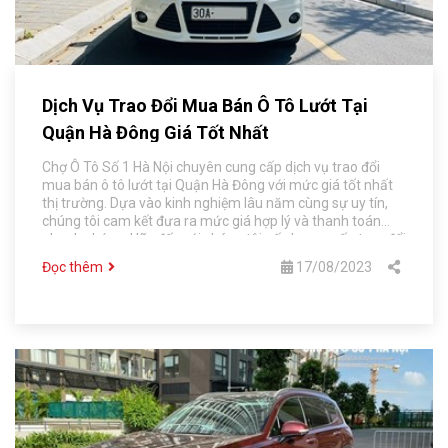
Dịch Vụ Trao Đổi Mua Bán Ô Tô Lướt Tại
Quận Hà Đông Giá Tốt Nhất
Chợ Ô Tô Số 1 Hà Nội chuyên cung cấp dịch vụ trao đổi
mua bán ô tô lướt tại Quận Hà Đông với mức giá tốt nhất
thị trường. Dựa vào kinh nghiệm lâu năm cùng sự uy tín,
chúng tôi cam kết đưa ra mức giá hợp lý và thanh toán
nhanh chóng. Hãy đến với chúng tôi nếu bạn muốn trao đổi
mua bán xe với mức giá tốt nhất.
Đọc thêm
17/08/2023