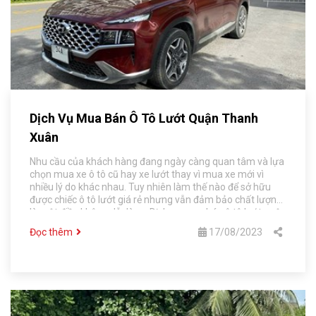
Dịch Vụ Mua Bán Ô Tô Lướt Quận Thanh
Xuân
Nhu cầu của khách hàng đang ngày càng quan tâm và lựa
chọn mua xe ô tô cũ hay xe lướt thay vì mua xe mới vì
nhiều lý do khác nhau. Tuy nhiên làm thế nào để sở hữu
được chiếc ô tô lướt giá rẻ nhưng vẫn đảm bảo chất lượng
là một điều không dễ dàng. Dịch vụ mua bán ô tô lướt quận
Thanh Xuân tại Chợ Ô Tô Số 1 Hà Nội sẽ giúp khách hàng
Đọc thêm
17/08/2023
giải quyết những vấn đề về mua bán xe.