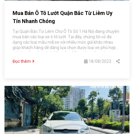
Mua Bán Ô Tô Lướt Quận Bắc Từ Liêm Uy
Tín Nhanh Chóng
Tại Quận Bắc Từ Liêm Chợ Ô Tô Số 1 Hà Nội đang chuyên
mua bán các loại xe ô tô lướt. Tại đây, chúng tôi có đa
dạng các loại mẫu mã xe với nhiều mức giá khác nhau
giúp khách hàng dễ dàng lựa chọn được loại xe phù hợp
với nhu cầu của mình. Vậy nên, để lựa chọn được loại xe
phù hợp với mình, mời bạn đọc bài viết dưới đây của Chợ Ô
Đọc thêm
18/08/2023
Tô Số 1 Hà Nội nhé.