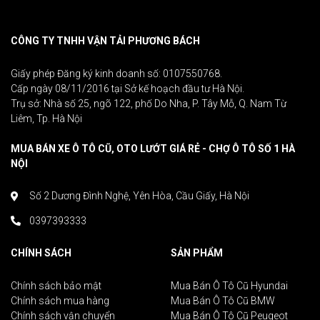
CÔNG TY TNHH VẬN TẢI PHƯƠNG BÁCH
Giấy phép Đăng ký kinh doanh số: 0107550768.
Cấp ngày 08/11/2016 tại Sở kế hoạch đầu tư Hà Nội.
Trụ sở: Nhà số 25, ngõ 122, phố Do Nha, P. Tây Mỗ, Q. Nam Từ
Liêm, Tp. Hà Nội
MUA BÁN XE Ô TÔ CŨ, OTO LƯỚT GIÁ RẺ - CHỢ Ô TÔ SỐ 1 HÀ
NỘI
Số 2 Dương Đình Nghệ, Yên Hòa, Cầu Giấy, Hà Nội
0397393333
CHÍNH SÁCH
SẢN PHẨM
Chính sách bảo mật
Mua Bán Ô Tô Cũ Hyundai
Chính sách mua hàng
Mua Bán Ô Tô Cũ BMW
Chính sách vận chuyển
Mua Bán Ô Tô Cũ Peugeot