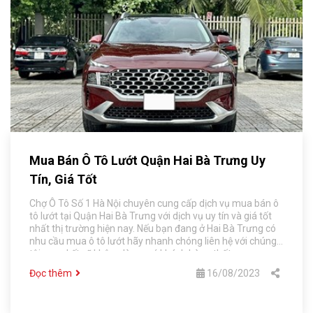
Mua Bán Ô Tô Lướt Quận Hai Bà Trưng Uy
Tín, Giá Tốt
Chợ Ô Tô Số 1 Hà Nội chuyên cung cấp dịch vụ mua bán ô
tô lướt tại Quận Hai Bà Trưng với dịch vụ uy tín và giá tốt
nhất thị trường hiện nay. Nếu bạn đang ở Hai Bà Trưng có
nhu cầu mua ô tô lướt hãy nhanh chóng liên hệ với chúng
tôi, cam kết sẽ không làm quý khách hàng thất vọng.
Đọc thêm
16/08/2023