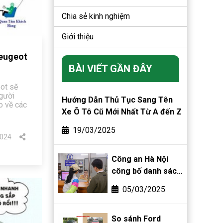
Chia sẻ kinh nghiệm
Giới thiệu
Peugeot
BÀI VIẾT GẦN ĐÂY
ot sẽ
người
Hướng Dẫn Thủ Tục Sang Tên
o về các
Xe Ô Tô Cũ Mới Nhất Từ A đến Z
19/03/2025
024
Công an Hà Nội
công bố danh sách
phường, xã được
05/03/2025
phân cấp đăng ký
biển số xe
So sánh Ford