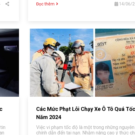
4
Đọc thêm
14/06/2
c
Các Mức Phạt Lỗi Chạy Xe Ô Tô Quá Tố
Năm 2024
tin
Việc vi phạm tốc độ là một trong những nguyên
ian
chính dẫn đến tai nạn. Nhằm nâng cao ý thức c