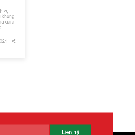
ch vụ
g không
ng gara
.
024
Liên hệ