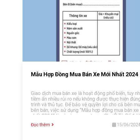
Mẫu Hợp Đồng Mua Bán Xe Mới Nhất 2024
Giao dịch mua bán xe là hoạt động phổ biến, tuy n
tiềm ẩn nhiều rủi ro nếu không được thực hiện đún
trình và thủ tục. Để bảo vệ quyền lợi cho cả bên m
bên bán, việc sử dụng “Mẫu hợp đồng mua bán xe
nhất 2024” là vô cùng quan trọng. Chợ Ô Tô Số 1 H
sẽ cung cấp cho bạn thông tin chi tiết về Mẫu hợp
Đọc thêm
15/06/202
2024 cùng hướng dẫn sử dụng. Đồng thời, giải thí
tầm quan trọng của việc sử dụng hợp đồng trong 
dịch mua bán xe.