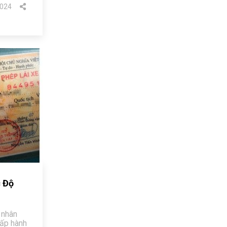
024
c Độ
 nhân
hấp hành