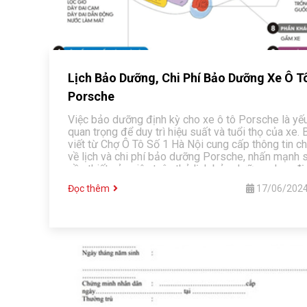
Lịch Bảo Dưỡng, Chi Phí Bảo Dưỡng Xe Ô T
Porsche
Việc bảo dưỡng định kỳ cho xe ô tô Porsche là yếu
quan trọng để duy trì hiệu suất và tuổi thọ của xe. 
viết từ Chợ Ô Tô Số 1 Hà Nội cung cấp thông tin chi
về lịch và chi phí bảo dưỡng Porsche, nhấn mạnh 
cần thiết của việc tuân thủ lịch bảo dưỡng, chọn đị
uy tín, và tìm hiểu trước về chi phí. Những điều này
Đọc thêm
17/06/202
bảo đảm xe luôn vận hành tốt và an toàn, tránh nh
hư hỏng tốn kém.