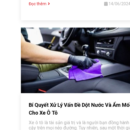
Đọc thêm
14/06/202
Bí Quyết Xử Lý Vấn Đề Dột Nước Và Ẩm Mố
Cho Xe Ô Tô
Xe ô tô là tài sản giá trị và là người bạn đồng hành 
cậy trên mọi nẻo đường. Tuy nhiên, sau một thời g