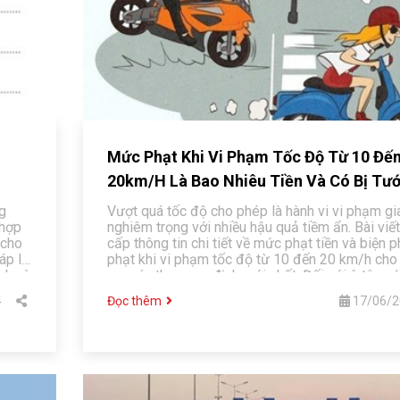
Mức Phạt Khi Vi Phạm Tốc Độ Từ 10 Đế
20km/H Là Bao Nhiêu Tiền Và Có Bị Tướ
Phép Lái Xe Không
ng
Vượt quá tốc độ cho phép là hành vi vi phạm gi
 hợp
nghiêm trọng với nhiều hậu quả tiềm ẩn. Bài viế
 cho
cấp thông tin chi tiết về mức phạt tiền và biện 
p lý,
phạt khi vi phạm tốc độ từ 10 đến 20 km/h cho 
ch và
xe máy theo quy định mới nhất. Đối với ô tô, m
 cấp
từ 4-6 triệu đồng và tước GPLX 1-3 tháng, còn
4
Đọc thêm
17/06/2
ng
bị phạt 800.000 - 1 triệu đồng mà không tước 
ử
Bài viết cũng giải thích các trường hợp không bị
khi vượt tốc độ và đưa ra lời khuyên an toàn gia