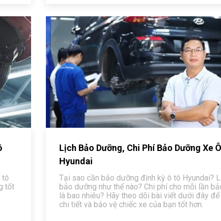
ô
Lịch Bảo Dưỡng, Chi Phí Bảo Dưỡng Xe Ô
Hyundai
 tô
Tại sao cần bảo dưỡng định kỳ ô tô Hyundai? Lị
 tốt
bảo dưỡng như thế nào? Chi phí cho mỗi lần b
là bao nhiêu? Hãy theo dõi bài viết dưới đây để
chi tiết và bảo vệ chiếc xe của bạn tốt hơn.