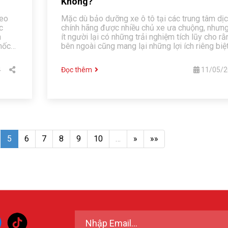
Không?
heo
Mặc dù bảo dưỡng xe ô tô tại các trung tâm dị
c
chính hãng được nhiều chủ xe ưa chuộng, nhưn
h
ít người lại có những trải nghiệm tích lũy cho rằ
mốc
bên ngoài cũng mang lại những lợi ích riêng biệt
4
Đọc thêm
11/05/2
5
6
7
8
9
10
…
»
»»