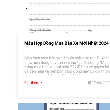
Mẫu Hợp Đồng Mua Bán Xe Mới Nhất 2024
Giao dịch mua bán xe tiềm ẩn nhiều rủi ro nếu khô
thực hiện đúng quy trình và thủ tục. Sử dụng "Mẫu
đồng mua bán xe mới nhất 2024" bảo vệ quyền lợi
cả bên mua và bên bán. Hợp đồng này có giá trị phá
rõ ràng và minh bạch, đảm bảo an toàn cho giao dị
thuận tiện cho việc sang tên đổi chủ. Bài viết cung
Đọc thêm
17/06/202
thông tin chi tiết về mẫu hợp đồng 2024 cùng hướ
dẫn sử dụng, giải thích tầm quan trọng của việc s
dụng hợp đồng trong giao dịch mua bán xe.