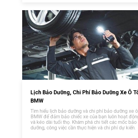
Lịch Bảo Dưỡng, Chi Phí Bảo Dưỡng Xe Ô T
BMW
Tìm hiểu lịch bảo dưỡng và chi phí bảo dưỡng xe ô
BMW để đảm bảo chiếc xe của bạn luôn hoạt động
và kéo dài tuổi thọ. Khám phá chi tiết các mốc bảo
dưỡng, công việc cần thực hiện và chi phí dự kiến.