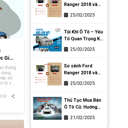
Ranger 2018 và
Mitsubishi Triton
25/02/2025
2018
Túi Khí Ô Tô – Yếu
Tố Quan Trọng Khi
Mua Bán Ô Tô Cũ
25/02/2025
n
c Giấy
So sánh Ford
ao thông
t cung
Ranger 2018 và
pháp xử
Mazda BT-50 2018
ô tô và
25/02/2025
ức phạt
 xe máy
024
GPLX.
Thủ Tục Mua Bán
 phạt
Ô Tô Cũ: Hướng
o thông.
Dẫn Chi Tiết Từ A-
21/02/2025
Z