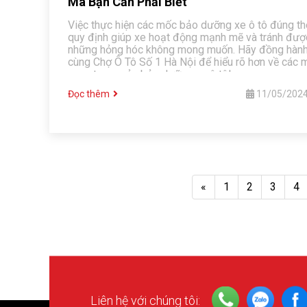
Mà Bạn Cần Phải Biết
Việc thực hiện các mốc bảo dưỡng xe ô tô đúng t
quy định giúp xe hoạt động mạnh mẽ và tránh đượ
những hỏng hóc không mong muốn. Hãy đồng hàn
cùng Chợ Ô Tô Số 1 Hà Nội để hiểu rõ hơn về các 
quan trọng của bảo dưỡng xe ô tô!
Đọc thêm
11/05/202
«
1
2
3
4
Liên hệ với chúng tôi: