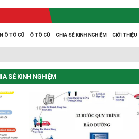
N Ô TÔ CŨ
Ô TÔ CŨ
CHIA SẺ KINH NGHIỆM
GIỚI THIỆU
IA SẺ KINH NGHIỆM