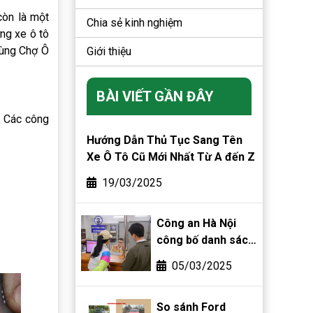
còn là một
Chia sẻ kinh nghiệm
ng xe ô tô
cùng Chợ Ô
Giới thiệu
BÀI VIẾT GẦN ĐÂY
. Các công
Hướng Dẫn Thủ Tục Sang Tên
Xe Ô Tô Cũ Mới Nhất Từ A đến Z
19/03/2025
Công an Hà Nội
công bố danh sách
phường, xã được
05/03/2025
phân cấp đăng ký
biển số xe
So sánh Ford