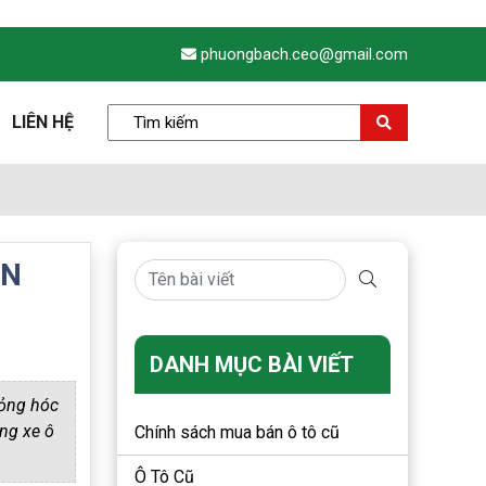
phuongbach.ceo@gmail.com
LIÊN HỆ
ẦN
DANH MỤC BÀI VIẾT
hỏng hóc
ng xe ô
Chính sách mua bán ô tô cũ
Ô Tô Cũ