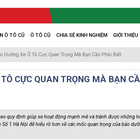
N Ô TÔ CŨ
Ô TÔ CŨ
CHIA SẺ KINH NGHIỆM
GIỚI THIỆU
o Dưỡng Xe Ô Tô Cực Quan Trọng Mà Bạn Cần Phải Biết
 TÔ CỰC QUAN TRỌNG MÀ BẠN C
theo quy định giúp xe hoạt động mạnh mẽ và tránh được những 
ố 1 Hà Nội để hiểu rõ hơn về các mốc quan trọng của bảo dưỡ