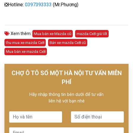
❎Hotline:
0397393333
(Mr.Phương)
Xem thêm:
Mua bán xe Mazda cũ
mazda Cx8 giá tốt
thu mua xe mazda Cx8
Bán xe mazda Cx8 cũ
Mua bán xe mazda Cx8
CHỢ Ô TÔ SỐ MỘT HÀ NỘI TƯ VẤN MIỄN
PHÍ
Hãy nhập thông tin bên dưới để tư vấn
liên hệ với bạn nhé