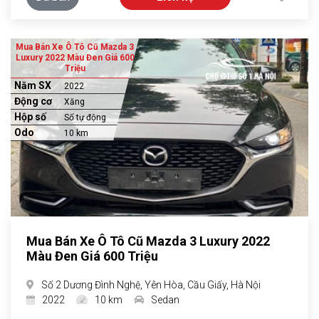
Mua Bán Xe Ô Tô Cũ Mazda 3
Luxury 2022 Màu Đen Giá 600
Triệu
Năm SX
2022
Động cơ
Xăng
Hộp số
Số tự động
Odo
10 km
Mua Bán Xe Ô Tô Cũ Mazda 3 Luxury 2022
Màu Đen Giá 600 Triệu
Số 2 Dương Đình Nghệ, Yên Hòa, Cầu Giấy, Hà Nội
2022
10 km
Sedan