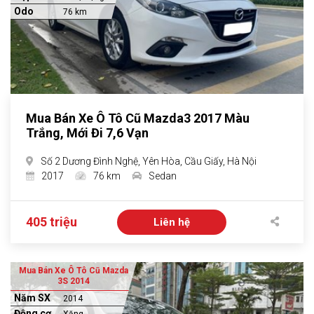
Odo
76 km
Mua Bán Xe Ô Tô Cũ Mazda3 2017 Màu
Trắng, Mới Đi 7,6 Vạn
Số 2 Dương Đình Nghệ, Yên Hòa, Cầu Giấy, Hà Nội
2017
76 km
Sedan
405 triệu
Liên hệ
Mua Bán Xe Ô Tô Cũ Mazda
3S 2014
Năm SX
2014
Động cơ
Xăng