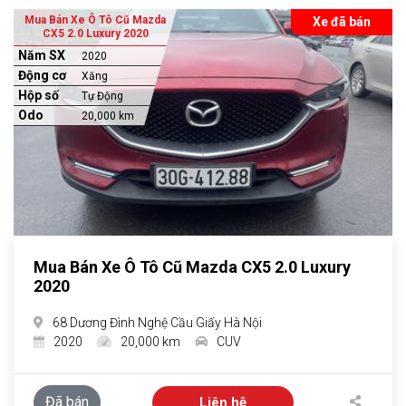
Mua Bán Xe Ô Tô Cũ Mazda
Xe đã bán
CX5 2.0 Luxury 2020
Năm SX
2020
Động cơ
Xăng
Hộp số
Tự Động
Odo
20,000 km
Mua Bán Xe Ô Tô Cũ Mazda CX5 2.0 Luxury
2020
68 Dương Đình Nghệ Cầu Giấy Hà Nội
2020
20,000 km
CUV
Đã bán
Liên hệ