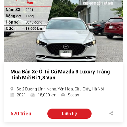
Vạn
Năm SX
2021
Động cơ
Xăng
Hộp số
Số tự động
Odo
18,000 km
Mua Bán Xe Ô Tô Cũ Mazda 3 Luxury Trắng
Tinh Mới Đi 1,8 Vạn
Số 2 Dương Đình Nghệ, Yên Hòa, Cầu Giấy, Hà Nội
2021
18,000 km
Sedan
570 triệu
Liên hệ