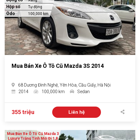
Hộp số
Tự động
Odo
100,000 km
Mua Bán Xe Ô Tô Cũ Mazda 3S 2014
68 Dương Đình Nghệ, Yên Hòa, Cầu Giấy, Hà Nội
2014
100,000 km
Sedan
355 triệu
Liên hệ
Mua Bán Xe Ô Tô Cũ Mazda 3
Luxury Trắng Tinh Mới Đi 1,8