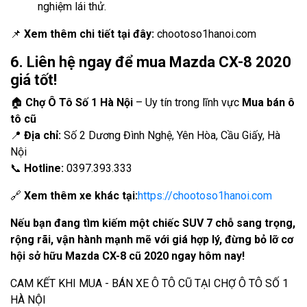
nghiệm lái thử.
📌
Xem thêm chi tiết tại đây:
chootoso1hanoi.com
6. Liên hệ ngay để mua Mazda CX-8 2020
giá tốt!
🏠
Chợ Ô Tô Số 1 Hà Nội
– Uy tín trong lĩnh vực
Mua bán ô
tô cũ
📍
Địa chỉ:
Số 2 Dương Đình Nghệ, Yên Hòa, Cầu Giấy, Hà
Nội
📞
Hotline:
0397.393.333
🔗
Xem thêm xe khác tại:
https://chootoso1hanoi.com
Nếu bạn đang tìm kiếm một chiếc SUV 7 chỗ sang trọng,
rộng rãi, vận hành mạnh mẽ với giá hợp lý, đừng bỏ lỡ cơ
hội sở hữu
Mazda CX-8 cũ 2020
ngay hôm nay!
CAM KẾT KHI MUA - BÁN XE Ô TÔ CŨ TẠI CHỢ Ô TÔ SỐ 1
HÀ NỘI