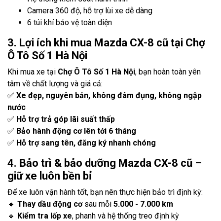
Camera 360 độ, hỗ trợ lùi xe dễ dàng
6 túi khí bảo vệ toàn diện
3. Lợi ích khi mua Mazda CX-8 cũ tại Chợ
Ô Tô Số 1 Hà Nội
Khi mua xe tại
Chợ Ô Tô Số 1 Hà Nội
, bạn hoàn toàn yên
tâm về chất lượng và giá cả:
✅
Xe đẹp, nguyên bản, không đâm đụng, không ngập
nước
✅
Hỗ trợ trả góp lãi suất thấp
✅
Bảo hành động cơ lên tới 6 tháng
✅
Hỗ trợ sang tên, đăng ký nhanh chóng
4. Bảo trì & bảo dưỡng Mazda CX-8 cũ –
giữ xe luôn bền bỉ
Để xe luôn vận hành tốt, bạn nên thực hiện bảo trì định kỳ:
🔹
Thay dầu động cơ
sau mỗi
5.000 - 7.000 km
🔹
Kiểm tra lốp xe
, phanh và hệ thống treo định kỳ