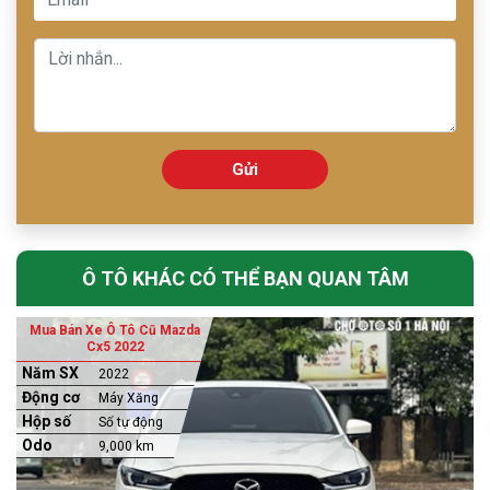
Gửi
Ô TÔ KHÁC CÓ THỂ BẠN QUAN TÂM
Mua Bán Xe Ô Tô Cũ Mazda
Cx5 2022
Năm SX
2022
Động cơ
Máy Xăng
Hộp số
Số tự động
Odo
9,000 km