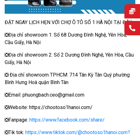
ĐẶT NGAY LỊCH HẸN VỚI CHỢ Ô TÔ SỐ 1 HÀ NỘI TẠI ĐÂY
❎Địa chỉ showroom 1: Số 68 Dương Đình Nghệ, Yên Hòa,
Cầu Giấy, Hà Nội
❎Địa chỉ showroom 2: Số 2 Dương Đình Nghệ, Yên Hòa, Cầu
Giấy, Hà Nội
❎ Địa chỉ showroom TPHCM: 714 Tân Kỳ Tân Quý phường
Bình Hưng Hoà quận Bình Tân
❎Email: phuongbach.ceo@gmail.com
❎Website: https://chootoso1hanoi.com/
❎Fanpage:
https://www.facebook.com/share/
❎Tik tok:
https://www.tiktok.com/@chootoso1hanoi.com?