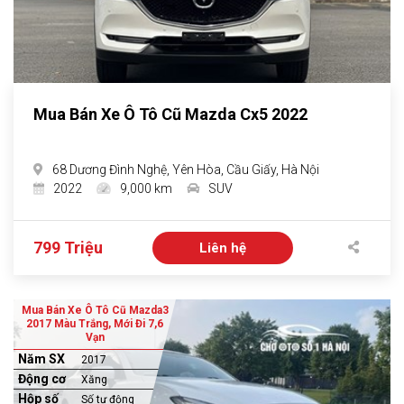
Mua Bán Xe Ô Tô Cũ Mazda Cx5 2022
68 Dương Đình Nghệ, Yên Hòa, Cầu Giấy, Hà Nội
2022
9,000 km
SUV
799 Triệu
Liên hệ
Mua Bán Xe Ô Tô Cũ Mazda3
2017 Màu Trắng, Mới Đi 7,6
Vạn
Năm SX
2017
Động cơ
Xăng
Hộp số
Số tự động