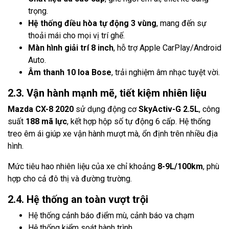
trọng.
Hệ thống điều hòa tự động 3 vùng
, mang đến sự
thoải mái cho mọi vị trí ghế.
Màn hình giải trí 8 inch
, hỗ trợ Apple CarPlay/Android
Auto.
Âm thanh 10 loa Bose
, trải nghiệm âm nhạc tuyệt vời.
2.3. Vận hành mạnh mẽ, tiết kiệm nhiên liệu
Mazda CX-8 2020
sử dụng động cơ
SkyActiv-G 2.5L
, công
suất
188 mã lực
, kết hợp hộp số tự động 6 cấp. Hệ thống
treo êm ái giúp xe vận hành mượt mà, ổn định trên nhiều địa
hình.
Mức tiêu hao nhiên liệu của xe chỉ khoảng
8-9L/100km
, phù
hợp cho cả đô thị và đường trường.
2.4. Hệ thống an toàn vượt trội
Hệ thống cảnh báo điểm mù, cảnh báo va chạm
Hệ thống kiểm soát hành trình