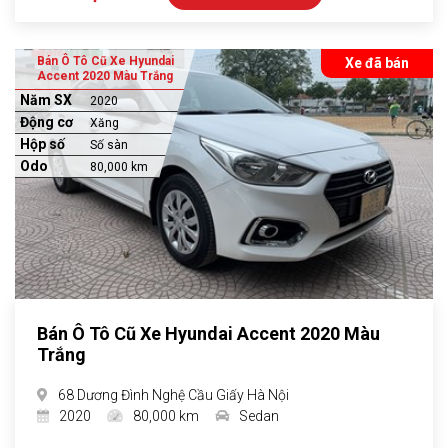
Bán Ô Tô Cũ Xe Hyundai
Xe đã bán
Accent 2020 Màu Trắng
Năm SX
2020
Động cơ
Xăng
Hộp số
Số sàn
Odo
80,000 km
Bán Ô Tô Cũ Xe Hyundai Accent 2020 Màu
Trắng
68 Dương Đình Nghệ Cầu Giấy Hà Nội
2020
80,000 km
Sedan