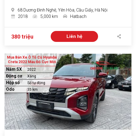
68 Dương Đình Nghệ, Yên Hòa, Cầu Giấy, Hà Nội
2018
5,000 km
Hatbach
380 triệu
Liên hệ
Mua Bán Xe Ô Tô Cũ Hyundai
Creta 2022 Màu Đỏ Cực Mới
Năm SX
2022
Động cơ
Xăng
Hộp số
Số tự động
Odo
35 km