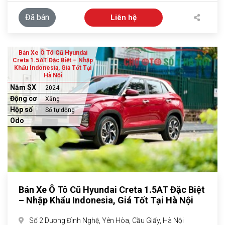
Đã bán
Liên hệ
Bán Xe Ô Tô Cũ Hyundai
Creta 1.5AT Đặc Biệt – Nhập
Khẩu Indonesia, Giá Tốt Tại
Hà Nội
Năm SX
2024
Động cơ
Xăng
Hộp số
Số tự động
Odo
Bán Xe Ô Tô Cũ Hyundai Creta 1.5AT Đặc Biệt
– Nhập Khẩu Indonesia, Giá Tốt Tại Hà Nội
Số 2 Dương Đình Nghệ, Yên Hòa, Cầu Giấy, Hà Nội