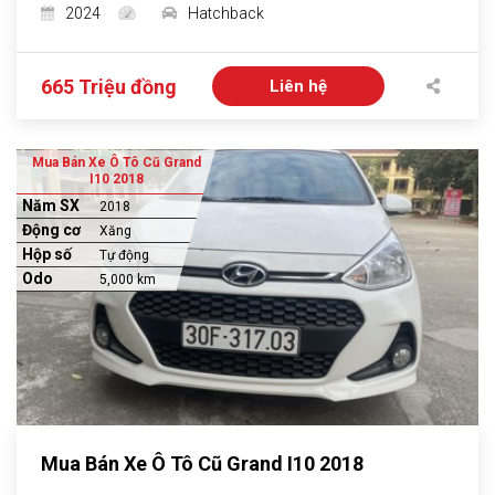
2024
Hatchback
665 Triệu đồng
Liên hệ
Mua Bán Xe Ô Tô Cũ Grand
I10 2018
Năm SX
2018
Động cơ
Xăng
Hộp số
Tự động
Odo
5,000 km
Mua Bán Xe Ô Tô Cũ Grand I10 2018