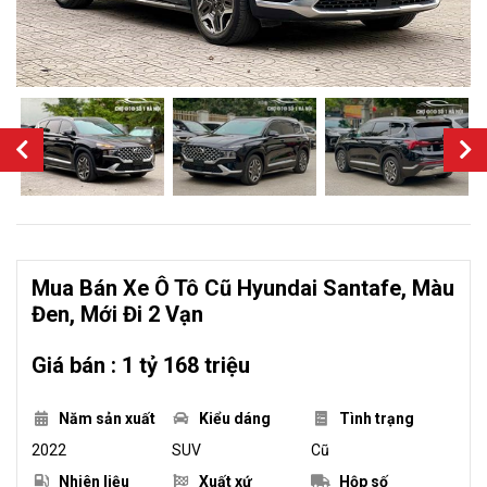
Mua Bán Xe Ô Tô Cũ Hyundai Santafe, Màu
Đen, Mới Đi 2 Vạn
Giá bán : 1 tỷ 168 triệu
Năm sản xuất
Kiểu dáng
Tình trạng
2022
SUV
Cũ
Nhiên liệu
Xuất xứ
Hộp số