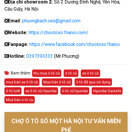
❎
Địa chỉ showroom 2:
Số 2 Dương Đình Nghệ, Yên Hòa,
Cầu Giấy, Hà Nội
❎
Email:
phuongbach.ceo@gmail.com
❎
Website:
https://chootoso1hanoi.com/
❎Fanpage:
https://www.facebook.com/chootoso1hanoi
❎
Hotline:
0397393333
(Mr.Phương)
Xem thêm:
thu mua ô tô cũ
ô tô cũ
xe ô tô cũ
mua bán xe ô tô cũ
Mua bán ô tô cũ
ô tô đã qua sử dụng
ô tô lướt
xe ô tô cũ Hyundai
ô tô cũ hyundai
Hyundai Santafe
Mua ban o to cu
CHỢ Ô TÔ SỐ MỘT HÀ NỘI TƯ VẤN MIỄN
PHÍ