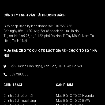
CÔNG TY TNHH VẬN TẢI PHƯƠNG BÁCH
Giấy phép Đăng ký kinh doanh số: 0107550768.
Cấp ngày 08/11/2016 tại Sở kế hoạch đầu tư Hà Nội.
Trụ sở: Nhà số 25, ngõ 122, phố Do Nha, P. Tây Mỗ, Q. Nam Từ
Liêm, Tp. Hà Nội
MUA BÁN XE Ô TÔ CŨ, OTO LƯỚT GIÁ RẺ - CHỢ Ô TÔ SỐ 1 HÀ
NỘI
Số 2 Dương Đình Nghệ, Yên Hòa, Cầu Giấy, Hà Nội
0397393333
CHÍNH SÁCH
SẢN PHẨM
Chính sách bảo mật
Mua Bán Ô Tô Cũ Hyundai
Chính sách mua hàng
Mua Bán Ô Tô Cũ BMW