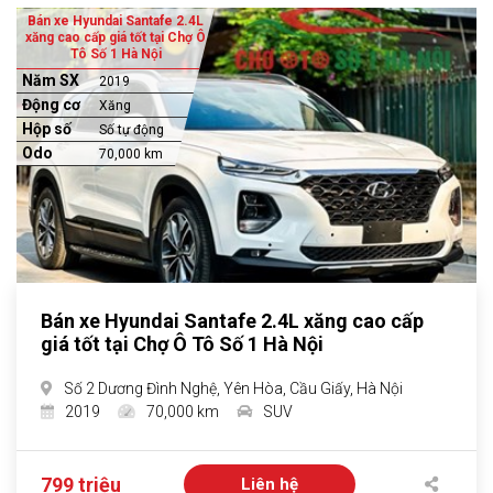
Bán xe Hyundai Santafe 2.4L
xăng cao cấp giá tốt tại Chợ Ô
Tô Số 1 Hà Nội
Năm SX
2019
Động cơ
Xăng
Hộp số
Số tự động
Odo
70,000 km
Bán xe Hyundai Santafe 2.4L xăng cao cấp
giá tốt tại Chợ Ô Tô Số 1 Hà Nội
Số 2 Dương Đình Nghệ, Yên Hòa, Cầu Giấy, Hà Nội
2019
70,000 km
SUV
799 triệu
Liên hệ