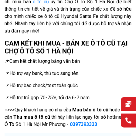
chỉ mua bán
ô tô cũ
uy tín Chợ Ô Tô Số 1 Hà Nội để biết
thông tin chi tiết về giá và tình trạng của chiếc xe để sở hữu
cho mình chiếc xe ô tô cũ Hyundai Santa Fe chất lượng này
nhé. Nhanh tay liên hệ với chúng tôi để được hỗ trợ và nhận
ưu đãi ngay nhé!
CAM KẾT KHI MUA - BÁN XE Ô TÔ CŨ TẠI
CHỢ Ô TÔ SỐ 1 HÀ NỘI
📌Cam kết chất lượng bằng văn bản
📌Hỗ trợ vay bank, thủ tục sang tên.
📌Hỗ trợ bao check/test toàn quốc.
📌Hỗ trợ trả góp 70-75%, tối đa 6-7 năm
=>>>Quý khách hàng có nhu cầu
Mua bán ô tô cũ
hoặc
cần
Thu mua ô tô cũ
thì hãy liên lạc ngay tới số hotline Chợ
Ô Tô Số 1 Hà Nội Mr Phương -
0397393333