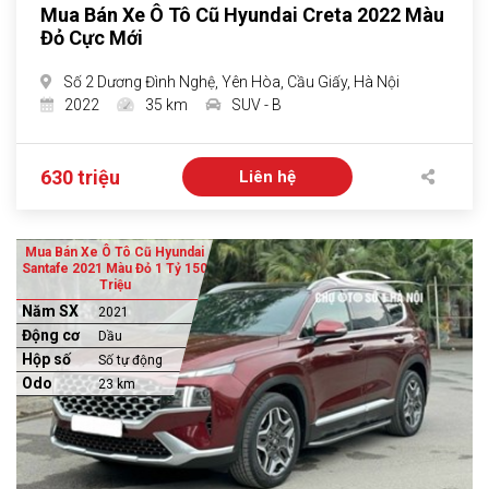
Mua Bán Xe Ô Tô Cũ Hyundai Creta 2022 Màu
Đỏ Cực Mới
Số 2 Dương Đình Nghệ, Yên Hòa, Cầu Giấy, Hà Nội
2022
35 km
SUV - B
630 triệu
Liên hệ
Mua Bán Xe Ô Tô Cũ Hyundai
Santafe 2021 Màu Đỏ 1 Tỷ 150
Triệu
Năm SX
2021
Động cơ
Dầu
Hộp số
Số tự động
Odo
23 km