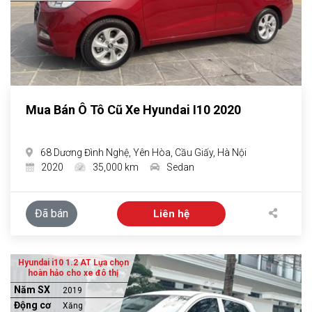
Mua Bán Ô Tô Cũ Xe Hyundai I10 2020
68 Dương Đình Nghệ, Yên Hòa, Cầu Giấy, Hà Nội
2020
35,000 km
Sedan
Đã bán
Liên hệ
Hyundai i10 1.2 AT Lựa chọn
hoàn hảo cho xe đô thị
Năm SX
2019
Động cơ
Xăng