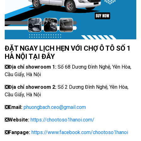
ĐẶT NGAY LỊCH HẸN VỚI CHỢ Ô TÔ SỐ 1
HÀ NỘI TẠI ĐÂY
❎
Địa chỉ showroom 1:
Số 68 Dương Đình Nghệ, Yên Hòa,
Cầu Giấy, Hà Nội
❎
Địa chỉ showroom 2:
Số 2 Dương Đình Nghệ, Yên Hòa,
Cầu Giấy, Hà Nội
❎
Email:
phuongbach.ceo@gmail.com
❎
Website:
https://chootoso1hanoi.com/
❎Fanpage:
https://www.facebook.com/chootoso1hanoi