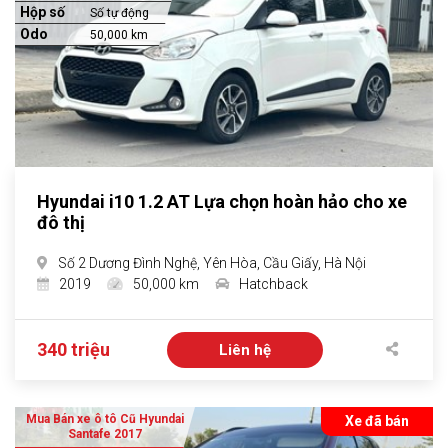
Hộp số
Số tự động
Odo
50,000 km
Hyundai i10 1.2 AT Lựa chọn hoàn hảo cho xe
đô thị
Số 2 Dương Đình Nghệ, Yên Hòa, Cầu Giấy, Hà Nội
2019
50,000 km
Hatchback
340 triệu
Liên hệ
Mua Bán xe ô tô Cũ Hyundai
Xe đã bán
Santafe 2017