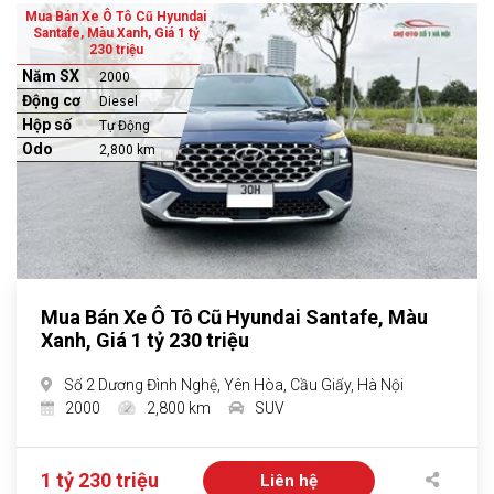
Mua Bán Xe Ô Tô Cũ Hyundai
Santafe, Màu Xanh, Giá 1 tỷ
230 triệu
Năm SX
2000
Động cơ
Diesel
Hộp số
Tự Động
Odo
2,800 km
Mua Bán Xe Ô Tô Cũ Hyundai Santafe, Màu
Xanh, Giá 1 tỷ 230 triệu
Số 2 Dương Đình Nghệ, Yên Hòa, Cầu Giấy, Hà Nội
2000
2,800 km
SUV
1 tỷ 230 triệu
Liên hệ