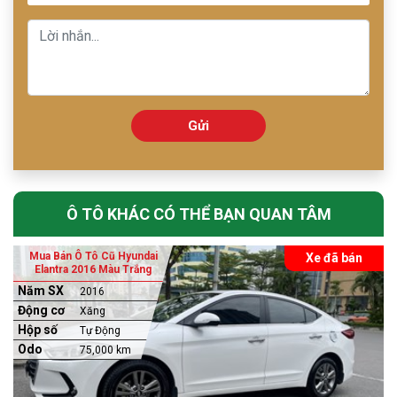
Gửi
Ô TÔ KHÁC CÓ THỂ BẠN QUAN TÂM
Mua Bán Ô Tô Cũ Hyundai
Xe đã bán
Elantra 2016 Màu Trắng
Năm SX
2016
Động cơ
Xăng
Hộp số
Tự Động
Odo
75,000 km