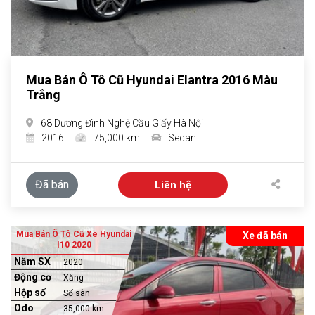
Mua Bán Ô Tô Cũ Hyundai Elantra 2016 Màu
Trắng
68 Dương Đình Nghệ Cầu Giấy Hà Nội
2016
75,000 km
Sedan
Đã bán
Liên hệ
Mua Bán Ô Tô Cũ Xe Hyundai
Xe đã bán
I10 2020
Năm SX
2020
Động cơ
Xăng
Hộp số
Số sàn
Odo
35,000 km