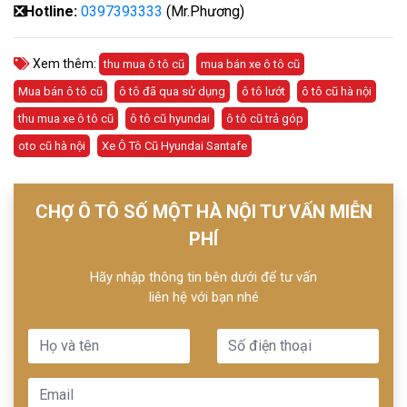
❎
Hotline:
0397393333
(Mr.Phương)
Xem thêm:
thu mua ô tô cũ
mua bán xe ô tô cũ
Mua bán ô tô cũ
ô tô đã qua sử dụng
ô tô lướt
ô tô cũ hà nội
thu mua xe ô tô cũ
ô tô cũ hyundai
ô tô cũ trả góp
oto cũ hà nội
Xe Ô Tô Cũ Hyundai Santafe
CHỢ Ô TÔ SỐ MỘT HÀ NỘI TƯ VẤN MIỄN
PHÍ
Hãy nhập thông tin bên dưới để tư vấn
liên hệ với bạn nhé