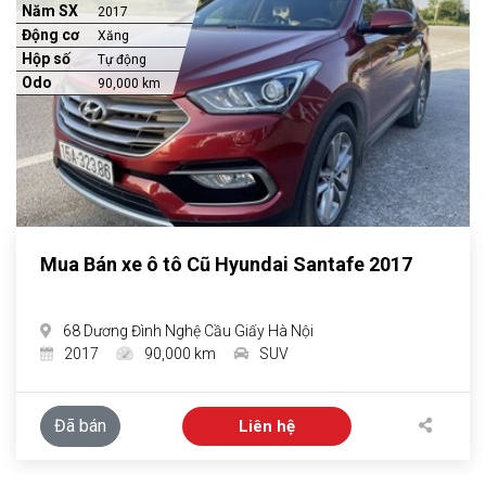
Năm SX
2017
Động cơ
Xăng
Hộp số
Tự động
Odo
90,000 km
Mua Bán xe ô tô Cũ Hyundai Santafe 2017
68 Dương Đình Nghệ Cầu Giấy Hà Nội
2017
90,000 km
SUV
Đã bán
Liên hệ