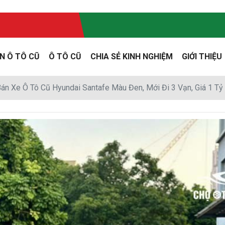
N Ô TÔ CŨ
Ô TÔ CŨ
CHIA SẺ KINH NGHIỆM
GIỚI THIỆU
án Xe Ô Tô Cũ Hyundai Santafe Màu Đen, Mới Đi 3 Vạn, Giá 1 Tỷ