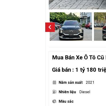
Mua Bán Xe Ô Tô Cũ 
Giá bán : 1 tỷ 180 tri
Năm sản xuất
2021
Nhiên liệu
Diesel
Màu sắc