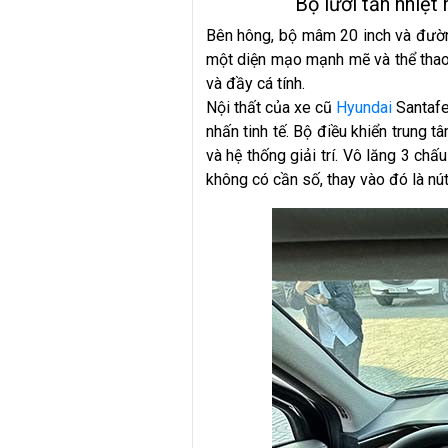
Bộ lưới tản nhiệ
Bên hông, bộ mâm 20 inch và đườn
một diện mạo mạnh mẽ và thể thao. 
và đầy cá tính.
Nội thất của xe cũ
Hyundai
Santafe
nhấn tinh tế. Bộ điều khiển trung 
và hệ thống giải trí. Vô lăng 3 chấ
không có cần số, thay vào đó là nú