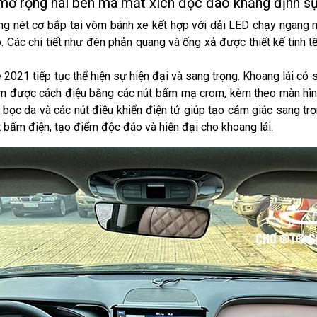
t mở rộng hai bên mà mắt xích độc đáo khẳng định s
g nét cơ bắp tại vòm bánh xe kết hợp với dải LED chạy ngang n
Các chi tiết như đèn phản quang và ống xả được thiết kế tinh tế
 2021 tiếp tục thể hiện sự hiện đại và sang trọng. Khoang lái có
tâm được cách điệu bằng các nút bấm mạ crom, kèm theo màn hình
u bọc da và các nút điều khiển điện tử giúp tạo cảm giác sang tr
t bấm điện, tạo điểm độc đáo và hiện đại cho khoang lái.