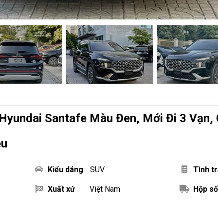
Hyundai Santafe Màu Đen, Mới Đi 3 Vạn, 
ệu
Kiểu dáng
SUV
Tình t
Xuất xứ
Việt Nam
Hộp số