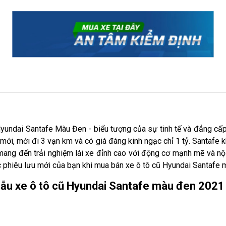
undai Santafe Màu Đen - biểu tượng của sự tinh tế và đẳng cấp! 
ới, mới đi 3 vạn km và có giá đáng kinh ngạc chỉ 1 tỷ. Santafe k
ang đến trải nghiệm lái xe đỉnh cao với động cơ mạnh mẽ và nội
 phiêu lưu mới của bạn khi mua bán xe ô tô cũ Hyundai Santafe m
mẫu xe ô tô cũ Hyundai Santafe màu đen 202