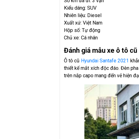
Số km đã đi: 3 vạn
Kiểu dáng: SUV
Nhiên liệu: Diesel
Xuất xứ: Việt Nam
Hộp số: Tự động
Chủ xe: Cá nhân
Đánh giá mẫu xe ô tô c
Ô tô cũ
Hyundai Santafe 2021
khẳn
thiết kế mắt xích độc đáo. Đèn ph
trên nắp capo mang đến vẻ hiện đạ