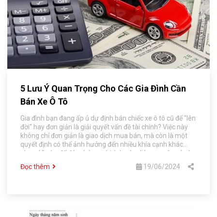
5 Lưu Ý Quan Trọng Cho Các Gia Đình Cần
Bán Xe Ô Tô
Gia đình bạn đang ấp ủ dự định bán chiếc xe ô tô cũ để "lên
đời" hay đơn giản là giải quyết vấn đề tài chính? Việc này
không chỉ đơn giản là giao dịch mua bán, mà còn là một
quyết định có thể ảnh hưởng đến nhiều khía cạnh khác
nhau. Vì vậy, để đảm bảo quá trình này diễn ra suôn sẻ và
hiệu quả, hãy cùng nhau tìm hiểu những lưu ý quan trọng
Đọc thêm
19/06/2024
mà bạn nên lưu ý khi gia đình cần bán xe ô tô.