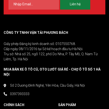
Liên hệ
CÔNG TY TNHH VẬN TẢI PHƯƠNG BÁCH
Giấy phép Đăng ký kinh doanh số: 0107550768.
Cấp ngày 08/11/2016 tại Sở kế hoạch đầu tư Hà Nội.
Trụ sở: Nhà số 25, ngõ 122, phố Do Nha, P. Tây Mỗ, Q. Nam Từ
Liêm, Tp. Hà Nội
MUA BÁN XE Ô TÔ CŨ, OTO LƯỚT GIÁ RẺ - CHỢ Ô TÔ SỐ 1 HÀ
NỘI
Số 2 Dương Đình Nghệ, Yên Hòa, Cầu Giấy, Hà Nội
0397393333
CHÍNH SÁCH
SẢN PHẨM