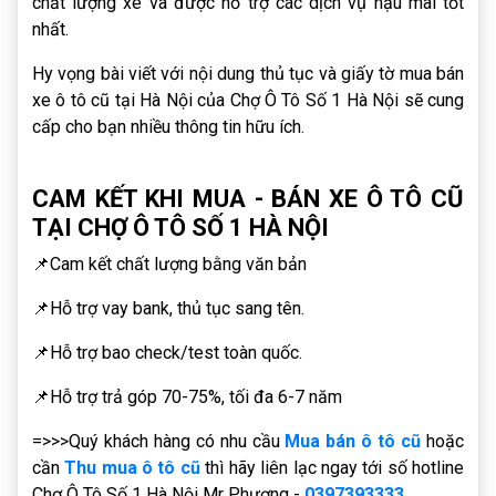
chất lượng xe và được hỗ trợ các dịch vụ hậu mãi tốt
nhất.
Hy vọng bài viết với nội dung thủ tục và giấy tờ mua bán
xe ô tô cũ tại Hà Nội của Chợ Ô Tô Số 1 Hà Nội sẽ cung
cấp cho bạn nhiều thông tin hữu ích.
CAM KẾT KHI MUA - BÁN XE Ô TÔ CŨ
TẠI CHỢ Ô TÔ SỐ 1 HÀ NỘI
📌Cam kết chất lượng bằng văn bản
📌Hỗ trợ vay bank, thủ tục sang tên.
📌Hỗ trợ bao check/test toàn quốc.
📌Hỗ trợ trả góp 70-75%, tối đa 6-7 năm
=>>>Quý khách hàng có nhu cầu
Mua bán ô tô cũ
hoặc
cần
Thu mua ô tô cũ
thì hãy liên lạc ngay tới số hotline
Chợ Ô Tô Số 1 Hà Nội Mr Phương -
0397393333