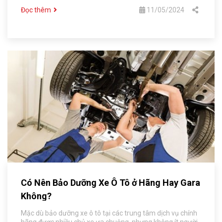
Đọc thêm
11/05/2024
Có Nên Bảo Dưỡng Xe Ô Tô ở Hãng Hay Gara
Không?
Mặc dù bảo dưỡng xe ô tô tại các trung tâm dịch vụ chính
hãng được nhiều chủ xe ưa chuộng, nhưng không ít người