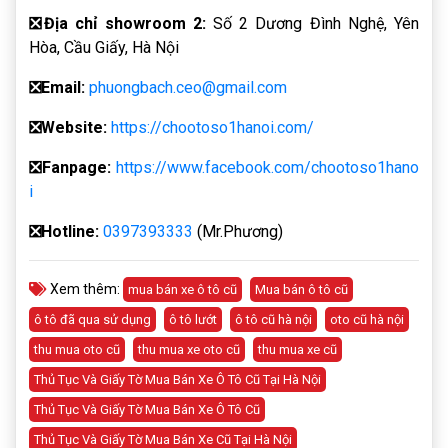
❎
Địa chỉ showroom 2:
Số 2 Dương Đình Nghệ, Yên
Hòa, Cầu Giấy, Hà Nội
❎
Email:
phuongbach.ceo@gmail.com
❎
Website:
https://chootoso1hanoi.com/
❎Fanpage:
https://www.facebook.com/chootoso1hano
i
❎
Hotline:
0397393333
(Mr.Phương)
Xem thêm:
mua bán xe ô tô cũ
Mua bán ô tô cũ
ô tô đã qua sử dụng
ô tô lướt
ô tô cũ hà nội
oto cũ hà nội
thu mua oto cũ
thu mua xe oto cũ
thu mua xe cũ
Thủ Tục Và Giấy Tờ Mua Bán Xe Ô Tô Cũ Tại Hà Nội
Thủ Tục Và Giấy Tờ Mua Bán Xe Ô Tô Cũ
Thủ Tục Và Giấy Tờ Mua Bán Xe Cũ Tại Hà Nội