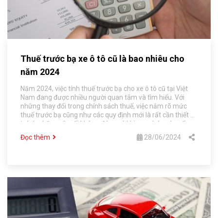
Thuế trước bạ xe ô tô cũ là bao nhiêu cho
năm 2024
Năm 2024, việc tính thuế trước bạ cho xe ô tô cũ tại Việt
Nam đang được nhiều người quan tâm và tìm hiểu. Với
những thay đổi trong chính sách thuế, việc nắm rõ mức
thuế trước bạ cũng như các quy định mới là rất cần thiết để
tránh những rắc rối không đáng có khi mua bán, chuyển
nhượng xe ô tô cũ. Bài viết này sẽ cung cấp thông tin chi
Đọc thêm
28/06/2024
tiết về mức thuế trước bạ xe ô tô cũ trong năm 2024,
những điểm cần lưu ý và cách tính toán để bạn có thể chủ
động trong quá trình giao dịch.