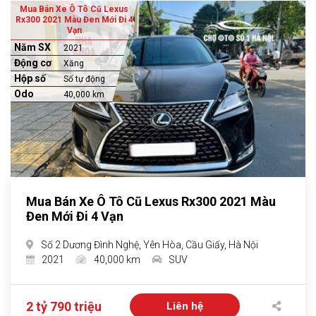
Mua Bán Xe Ô Tô Cũ Lexus
Rx300 2021 Màu Đen Mới Đi 4
Vạn
Năm SX
2021
Động cơ
Xăng
Hộp số
Số tự động
Odo
40,000 km
Mua Bán Xe Ô Tô Cũ Lexus Rx300 2021 Màu
Đen Mới Đi 4 Vạn
Số 2 Dương Đình Nghệ, Yên Hòa, Cầu Giấy, Hà Nội
2021
40,000 km
SUV
2 tỷ 790 triệu
Liên hệ