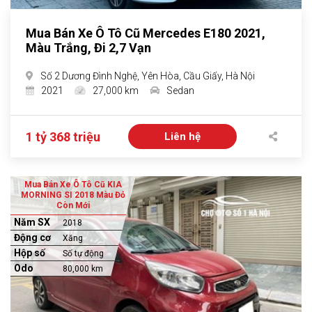
Mua Bán Xe Ô Tô Cũ Mercedes E180 2021,
Màu Trắng, Đi 2,7 Vạn
Số 2 Dương Đình Nghệ, Yên Hòa, Cầu Giấy, Hà Nội
2021
27,000 km
Sedan
1 tỷ 368 triệu
Liên hệ
Mua Bán Xe Ô Tô Cũ KIA
MORNING SI 2018 Màu Đỏ
Còn Mới
Năm SX
2018
Động cơ
Xăng
Hộp số
Số tự động
Odo
80,000 km