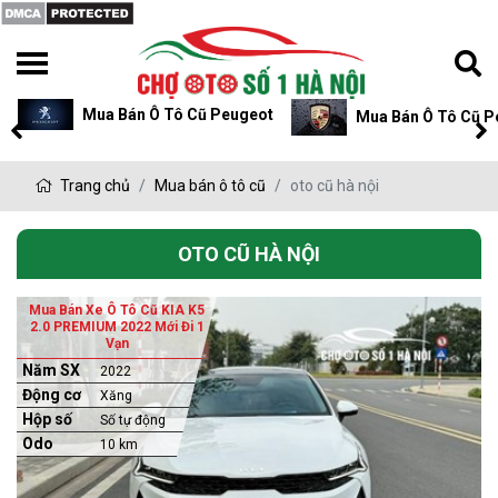
Mua Bán Ô Tô Cũ Peugeot
Mua Bán Ô Tô Cũ P
Trang chủ
Mua bán ô tô cũ
oto cũ hà nội
OTO CŨ HÀ NỘI
Mua Bán Xe Ô Tô Cũ KIA K5
2.0 PREMIUM 2022 Mới Đi 1
Vạn
Năm SX
2022
Động cơ
Xăng
Hộp số
Số tự động
Odo
10 km