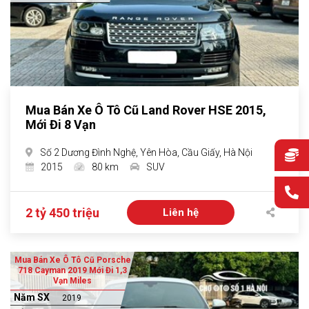
Mua Bán Xe Ô Tô Cũ Land Rover HSE 2015,
Mới Đi 8 Vạn
Số 2 Dương Đình Nghệ, Yên Hòa, Cầu Giấy, Hà Nội
2015
80 km
SUV
2 tỷ 450 triệu
Liên hệ
Mua Bán Xe Ô Tô Cũ Porsche
718 Cayman 2019 Mới Đi 1,3
Vạn Miles
Năm SX
2019