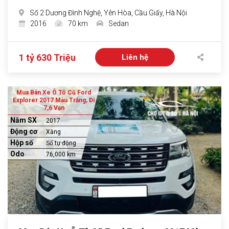
Số 2 Dương Đình Nghệ, Yên Hòa, Cầu Giấy, Hà Nội
2016
70 km
Sedan
1 tỷ 630 Triệu
Liên hệ
Mua Bán Xe Ô Tô Cũ Ford
Explorer 2017 Màu Trắng, Đi
7,6 Vạn
Năm SX
2017
Động cơ
Xăng
Hộp số
Số tự động
Odo
76,000 km