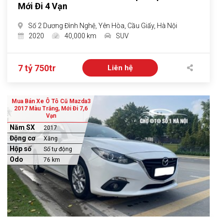
Mới Đi 4 Vạn
Số 2 Dương Đình Nghệ, Yên Hòa, Cầu Giấy, Hà Nội
2020
40,000 km
SUV
7 tỷ 750tr
Liên hệ
Mua Bán Xe Ô Tô Cũ Mazda3
2017 Màu Trắng, Mới Đi 7,6
Vạn
Năm SX
2017
Động cơ
Xăng
Hộp số
Số tự động
Odo
76 km