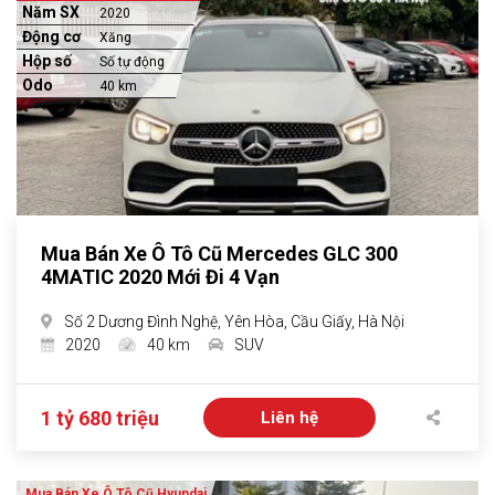
Năm SX
2020
Động cơ
Xăng
Hộp số
Số tự động
Odo
40 km
Mua Bán Xe Ô Tô Cũ Mercedes GLC 300
4MATIC 2020 Mới Đi 4 Vạn
Số 2 Dương Đình Nghệ, Yên Hòa, Cầu Giấy, Hà Nội
2020
40 km
SUV
1 tỷ 680 triệu
Liên hệ
Mua Bán Xe Ô Tô Cũ Hyundai