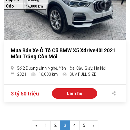
Tự động
Odo
16,000 km
Mua Bán Xe Ô Tô Cũ BMW X5 Xdrive40i 2021
Màu Trắng Còn Mới
Số 2 Dương Đình Nghệ, Yên Hòa, Cầu Giấy, Hà Nội
2021
16,000 km
SUV FULL SIZE
3 tỷ 50 triệu
Liên hệ
«
1
2
3
4
5
»