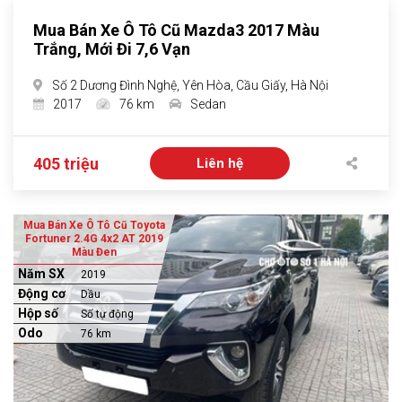
Mua Bán Xe Ô Tô Cũ Mazda3 2017 Màu
Trắng, Mới Đi 7,6 Vạn
Số 2 Dương Đình Nghệ, Yên Hòa, Cầu Giấy, Hà Nội
2017
76 km
Sedan
405 triệu
Liên hệ
Mua Bán Xe Ô Tô Cũ Toyota
Fortuner 2.4G 4x2 AT 2019
Màu Đen
Năm SX
2019
Động cơ
Dầu
Hộp số
Số tự động
Odo
76 km