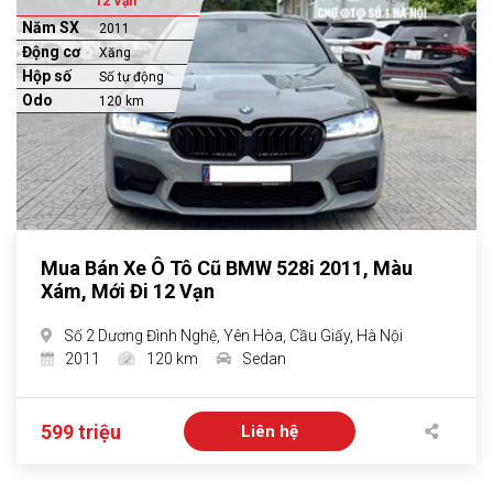
12 Vạn
Năm SX
2011
Động cơ
Xăng
Hộp số
Số tự động
Odo
120 km
Mua Bán Xe Ô Tô Cũ BMW 528i 2011, Màu
Xám, Mới Đi 12 Vạn
Số 2 Dương Đình Nghệ, Yên Hòa, Cầu Giấy, Hà Nội
2011
120 km
Sedan
599 triệu
Liên hệ