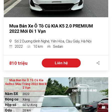
Mua Bán Xe Ô Tô Cũ KIA K5 2.0 PREMIUM
2022 Mới Đi 1 Vạn
Số 2 Dương Đình Nghệ, Yên Hòa, Cầu Giấy, Hà Nội
2022
10 km
Sedan
810 triệu
Liên hệ
Mua Bán Xe Ô Tô Cũ Kia
Seltos Màu Trắng 2022 Mới Đi
2 Vạn
Năm SX
2022
Động cơ
Xăng
Hộp số
Số tự động
Odo
20 km