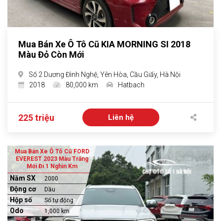
Mua Bán Xe Ô Tô Cũ KIA MORNING SI 2018
Màu Đỏ Còn Mới
Số 2 Dương Đình Nghệ, Yên Hòa, Cầu Giấy, Hà Nội
2018
80,000 km
Hatbach
225 triệu
Liên hệ
Mua Bán Xe Ô Tô Cũ FORD
EVEREST 2023 Màu Trắng
Mới Đi 1 Nghìn Km
Năm SX
2000
Động cơ
Dầu
Hộp số
Số tự động
Odo
1,000 km