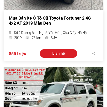
Mua Bán Xe Ô Tô Cũ Toyota Fortuner 2.4G
4x2 AT 2019 Màu Đen
Số 2 Dương Đình Nghệ, Yên Hòa, Cầu Giấy, Hà Nội
2019
76 km
SUV
855 triệu
Liên hệ
Mua Bán Xe Ô Tô Cũ Everrest
4X2 AT 2015 Màu Trắng Mới
Đi 10 Vạn
Năm SX
2015
Động cơ
Dầu
Hộp số
Số tự động
Odo
100,000 km