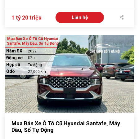
1 tỷ 20 triệu
Liên hệ
Mua Bán Xe Ô Tô Cũ Hyundai
Santafe, Máy Dầu, Số Tự Động
Năm SX
2022
Động cơ
Dầu
Hộp số
Tự động
Odo
27,000 km
Mua Bán Xe Ô Tô Cũ Hyundai Santafe, Máy
Dầu, Số Tự Động