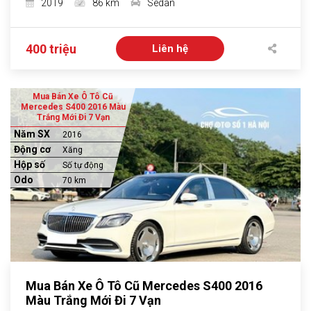
2019
86 km
Sedan
400 triệu
Liên hệ
Mua Bán Xe Ô Tô Cũ
Mercedes S400 2016 Màu
Trắng Mới Đi 7 Vạn
Năm SX
2016
Động cơ
Xăng
Hộp số
Số tự động
Odo
70 km
Mua Bán Xe Ô Tô Cũ Mercedes S400 2016
Màu Trắng Mới Đi 7 Vạn