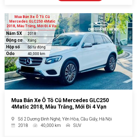
Mua Bán Xe Ô Tô Cũ
Mercedes GLC250 4Matic
2018, Màu Trắng, Mới Đi 4 Vạn
Năm SX
2018
Động cơ
Xăng
Hộp số
Số tự động
Odo
40,000 km
Mua Bán Xe Ô Tô Cũ Mercedes GLC250
4Matic 2018, Màu Trắng, Mới Đi 4 Vạn
Số 2 Dương Đình Nghệ, Yên Hòa, Cầu Giấy, Hà Nội
2018
40,000 km
SUV