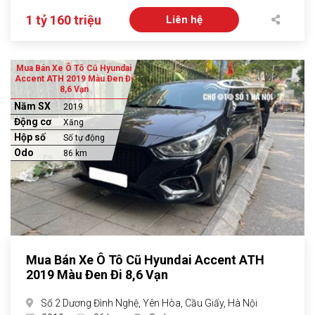
1 tỷ 160 triệu
Liên hệ
Mua Bán Xe Ô Tô Cũ Hyundai
Accent ATH 2019 Màu Đen Đi
8,6 Vạn
Năm SX
2019
Động cơ
Xăng
Hộp số
Số tự động
Odo
86 km
Mua Bán Xe Ô Tô Cũ Hyundai Accent ATH
2019 Màu Đen Đi 8,6 Vạn
Số 2 Dương Đình Nghệ, Yên Hòa, Cầu Giấy, Hà Nội