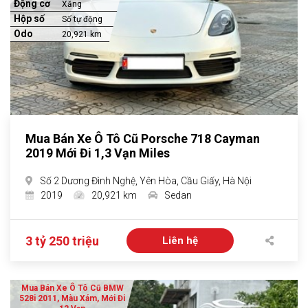
Động cơ
Xăng
Hộp số
Số tự động
Odo
20,921 km
Mua Bán Xe Ô Tô Cũ Porsche 718 Cayman
2019 Mới Đi 1,3 Vạn Miles
Số 2 Dương Đình Nghệ, Yên Hòa, Cầu Giấy, Hà Nội
2019
20,921 km
Sedan
3 tỷ 250 triệu
Liên hệ
Mua Bán Xe Ô Tô Cũ BMW
528i 2011, Màu Xám, Mới Đi