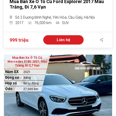
Mua Bán Xe Ô Tô Cũ Ford Explorer 2017 Màu
Trắng, Đi 7,6 Vạn
Số 2 Dương Đình Nghệ, Yên Hòa, Cầu Giấy, Hà Nội
2017
76,000 km
SUV
999 triệu
Liên hệ
Mua Bán Xe Ô Tô Cũ
Mercedes E180 2021, Màu
Trắng, Đi 2,7 Vạn
Năm SX
2021
Động cơ
Xăng
Hộp số
Số tự động
Odo
27,000 km