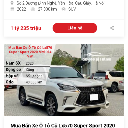
Số 2 Dương Đình Nghệ, Yên Hòa, Cầu Giấy, Hà Nội
2022
27,000 km
SUV
1 tỷ 235 triệu
Liên hệ
Mua Bán Xe Ô Tô Cũ Lx570
Super Sport 2020 Mới Đi 4
Vạn
Năm SX
2020
Động cơ
Xăng
Hộp số
Số tự động
Odo
40,000 km
Mua Bán Xe Ô Tô Cũ Lx570 Super Sport 2020