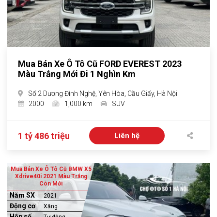
Mua Bán Xe Ô Tô Cũ FORD EVEREST 2023
Màu Trắng Mới Đi 1 Nghìn Km
Số 2 Dương Đình Nghệ, Yên Hòa, Cầu Giấy, Hà Nội
2000
1,000 km
SUV
1 tỷ 486 triệu
Liên hệ
Mua Bán Xe Ô Tô Cũ BMW X5
Xdrive40i 2021 Màu Trắng
Còn Mới
Năm SX
2021
Động cơ
Xăng
Hộp số