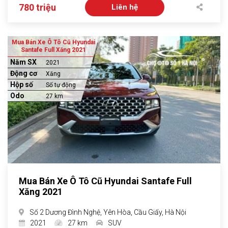
780 triệu
Liên hệ
Mua Bán Xe Ô Tô Cũ Hyundai
Santafe Full Xăng 2021
Năm SX
2021
Động cơ
Xăng
Hộp số
Số tự động
Odo
27 km
Mua Bán Xe Ô Tô Cũ Hyundai Santafe Full
Xăng 2021
Số 2 Dương Đình Nghệ, Yên Hòa, Cầu Giấy, Hà Nội
2021
27 km
SUV