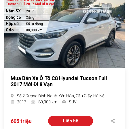
Tucson Full 2017 Mới Đi 8 Vạn
Năm SX
2017
Động cơ
Xăng
Hộp số
Số tự động
Odo
80,000 km
Mua Bán Xe Ô Tô Cũ Hyundai Tucson Full
2017 Mới Đi 8 Vạn
Số 2 Dương Đình Nghệ, Yên Hòa, Cầu Giấy, Hà Nội
2017
80,000 km
SUV
605 triệu
Liên hệ