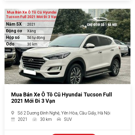
Mua Bán Xe Ô Tô Cũ Hyundai
Tucson Full 2021 Mới Đi 3 Vạn
Năm SX
2021
Động cơ
Xăng
Hộp số
Số tự động
Odo
30 km
Mua Bán Xe Ô Tô Cũ Hyundai Tucson Full
2021 Mới Đi 3 Vạn
Số 2 Dương Đình Nghệ, Yên Hòa, Cầu Giấy, Hà Nội
2021
30 km
SUV