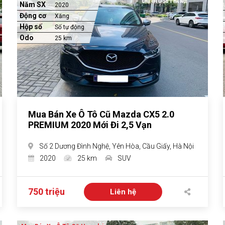
Năm SX
2020
Động cơ
Xăng
Hộp số
Số tự động
Odo
25 km
Mua Bán Xe Ô Tô Cũ Mazda CX5 2.0
PREMIUM 2020 Mới Đi 2,5 Vạn
Số 2 Dương Đình Nghệ, Yên Hòa, Cầu Giấy, Hà Nội
2020
25 km
SUV
750 triệu
Liên hệ