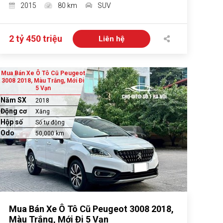
2015
80 km
SUV
2 tỷ 450 triệu
Liên hệ
Mua Bán Xe Ô Tô Cũ Peugeot
3008 2018, Màu Trắng, Mới Đi
5 Vạn
Năm SX
2018
Động cơ
Xăng
Hộp số
Số tự động
Odo
50,000 km
Mua Bán Xe Ô Tô Cũ Peugeot 3008 2018,
Màu Trắng, Mới Đi 5 Vạn