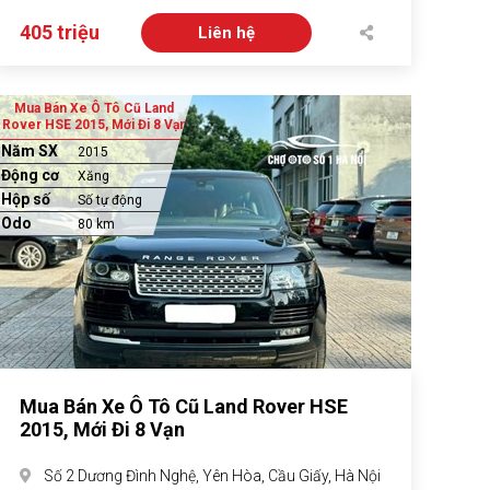
405 triệu
Liên hệ
Mua Bán Xe Ô Tô Cũ Land
Rover HSE 2015, Mới Đi 8 Vạn
Năm SX
2015
Động cơ
Xăng
Hộp số
Số tự động
Odo
80 km
Mua Bán Xe Ô Tô Cũ Land Rover HSE
2015, Mới Đi 8 Vạn
Số 2 Dương Đình Nghệ, Yên Hòa, Cầu Giấy, Hà Nội