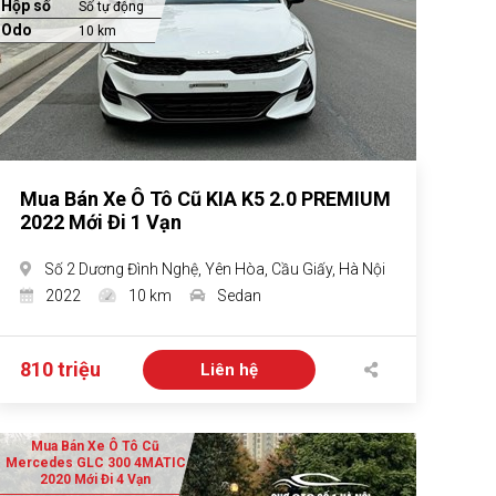
Hộp số
Số tự động
Odo
10 km
Mua Bán Xe Ô Tô Cũ KIA K5 2.0 PREMIUM
2022 Mới Đi 1 Vạn
Số 2 Dương Đình Nghệ, Yên Hòa, Cầu Giấy, Hà Nội
2022
10 km
Sedan
810 triệu
Liên hệ
Mua Bán Xe Ô Tô Cũ
Mercedes GLC 300 4MATIC
2020 Mới Đi 4 Vạn