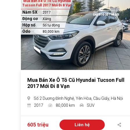
Mua Bán Xe Ô Tô Cũ Hyundai
Tucson Full 2017 Mới Đi 8 Vạn
Năm SX
2017
Động cơ
Xăng
Hộp số
Số tự động
Odo
80,000 km
Mua Bán Xe Ô Tô Cũ Hyundai Tucson Full
2017 Mới Đi 8 Vạn
Số 2 Dương Đình Nghệ, Yên Hòa, Cầu Giấy, Hà Nội
2017
80,000 km
SUV
605 triệu
Liên hệ