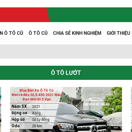
N Ô TÔ CŨ
Ô TÔ CŨ
CHIA SẺ KINH NGHIỆM
GIỚI THIỆU
Ô TÔ LƯỚT
Mua Bán Xe Ô Tô Cũ
Mercedes GLS 450 2021 Màu
Đen Mới Đi 2 Vạn
Năm SX
2021
Động cơ
Xăng
Hộp số
Số tự động
Odo
20 km