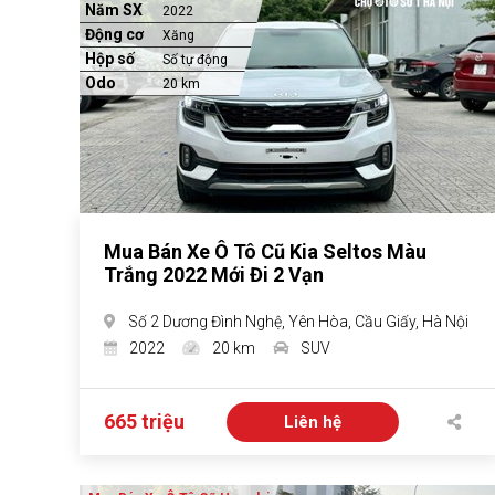
Năm SX
2022
Động cơ
Xăng
Hộp số
Số tự động
Odo
20 km
Mua Bán Xe Ô Tô Cũ Kia Seltos Màu
Trắng 2022 Mới Đi 2 Vạn
Số 2 Dương Đình Nghệ, Yên Hòa, Cầu Giấy, Hà Nội
2022
20 km
SUV
665 triệu
Liên hệ