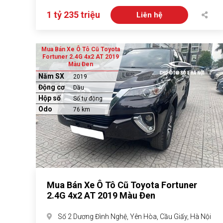
1 tỷ 235 triệu
Liên hệ
Mua Bán Xe Ô Tô Cũ Toyota
Fortuner 2.4G 4x2 AT 2019
Màu Đen
Năm SX
2019
Động cơ
Dầu
Hộp số
Số tự động
Odo
76 km
Mua Bán Xe Ô Tô Cũ Toyota Fortuner
2.4G 4x2 AT 2019 Màu Đen
Số 2 Dương Đình Nghệ, Yên Hòa, Cầu Giấy, Hà Nội