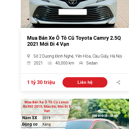
Mua Bán Xe Ô Tô Cũ Toyota Camry 2.5Q
2021 Mới Đi 4 Vạn
Số 2 Dương Đình Nghệ, Yên Hòa, Cầu Giấy, Hà Nội
2021
40,000 km
Sedan
1 tỷ 30 triệu
Liên hệ
Mua Bán Xe Ô Tô Cũ Lexus
Rx350 2019, Màu Đỏ, Mới Đi 5
Vạn
Năm SX
2019
Động cơ
Xăng