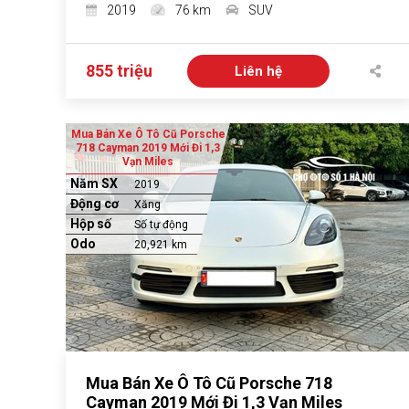
2019
76 km
SUV
855 triệu
Liên hệ
Mua Bán Xe Ô Tô Cũ Porsche
718 Cayman 2019 Mới Đi 1,3
Vạn Miles
Năm SX
2019
Động cơ
Xăng
Hộp số
Số tự động
Odo
20,921 km
Mua Bán Xe Ô Tô Cũ Porsche 718
Cayman 2019 Mới Đi 1,3 Vạn Miles