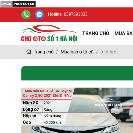
Hotline:
0397393333
TRANG CHỦ
MUA BÁ
Trang chủ
Mua bán ô tô cũ
ô tô lướt
Mua Bán Xe Ô Tô Cũ Toyota
Camry 2.5Q 2021 Mới Đi 4 Vạn
Năm SX
2021
Động cơ
Xăng
Hộp số
Số tự động
Odo
40,000 km