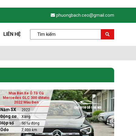
phuongbach.ceo@gmail.com
LIÊN HỆ
Mua Bán Xe Ô Tô Cũ
Mercedes GLC 300 4Matic
2022 Màu Đen
Năm SX
2022
Động cơ
Xăng
Hộp số
Số tự động
Odo
7,000 km