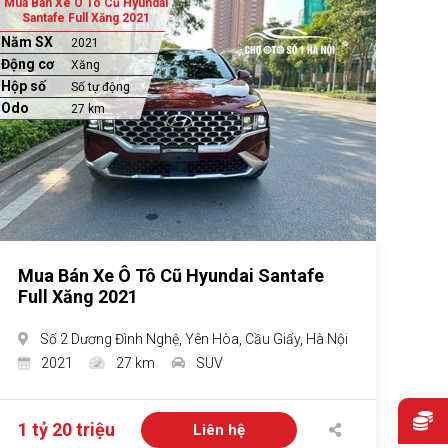
Mua Bán Xe Ô Tô Cũ Hyundai
Santafe Full Xăng 2021
Năm SX
2021
Động cơ
Xăng
Hộp số
Số tự động
Odo
27 km
Mua Bán Xe Ô Tô Cũ Hyundai Santafe
Full Xăng 2021
Số 2 Dương Đình Nghệ, Yên Hòa, Cầu Giấy, Hà Nội
2021
27 km
SUV
1 tỷ 20 triệu
Liên hệ