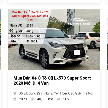
Mua Bán Xe Ô Tô Cũ Lx570
Super Sport 2020 Mới Đi 4
Vạn
Năm SX
2020
Động cơ
Xăng
Hộp số
Số tự động
Odo
40,000 km
Mua Bán Xe Ô Tô Cũ Lx570 Super Sport
2020 Mới Đi 4 Vạn
Số 2 Dương Đình Nghệ, Yên Hòa, Cầu Giấy, Hà Nội
2020
40,000 km
SUV