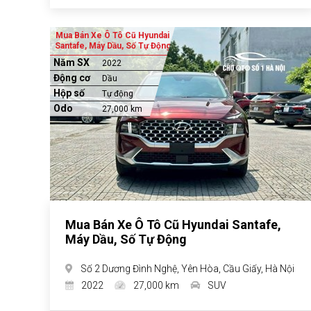
Mua Bán Xe Ô Tô Cũ Hyundai
Santafe, Máy Dầu, Số Tự Động
Năm SX
2022
Động cơ
Dầu
Hộp số
Tự động
Odo
27,000 km
Mua Bán Xe Ô Tô Cũ Hyundai Santafe,
Máy Dầu, Số Tự Động
Số 2 Dương Đình Nghệ, Yên Hòa, Cầu Giấy, Hà Nội
2022
27,000 km
SUV