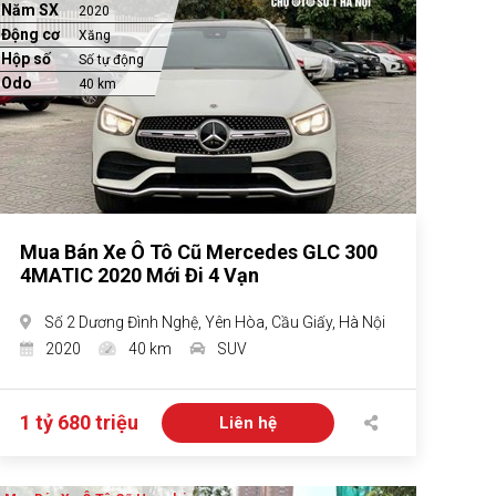
Năm SX
2020
Động cơ
Xăng
Hộp số
Số tự động
Odo
40 km
Mua Bán Xe Ô Tô Cũ Mercedes GLC 300
4MATIC 2020 Mới Đi 4 Vạn
Số 2 Dương Đình Nghệ, Yên Hòa, Cầu Giấy, Hà Nội
2020
40 km
SUV
1 tỷ 680 triệu
Liên hệ