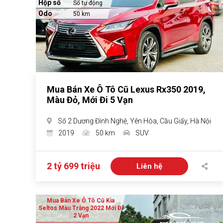
Hộp số
Số tự động
Odo
50 km
Mua Bán Xe Ô Tô Cũ Lexus Rx350 2019,
Màu Đỏ, Mới Đi 5 Vạn
Số 2 Dương Đình Nghệ, Yên Hòa, Cầu Giấy, Hà Nội
2019
50 km
SUV
2 tỷ 699 triệu
Liên hệ
Mua Bán Xe Ô Tô Cũ Kia
Seltos Màu Trắng 2022 Mới Đi
2 Vạn