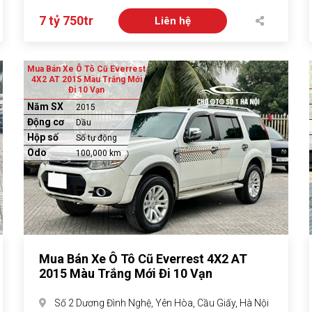
7 tỷ 750tr
Liên hệ
Mua Bán Xe Ô Tô Cũ Everrest
4X2 AT 2015 Màu Trắng Mới
Đi 10 Vạn
Năm SX
2015
Động cơ
Dầu
Hộp số
Số tự động
Odo
100,000 km
Mua Bán Xe Ô Tô Cũ Everrest 4X2 AT
2015 Màu Trắng Mới Đi 10 Vạn
Số 2 Dương Đình Nghệ, Yên Hòa, Cầu Giấy, Hà Nội