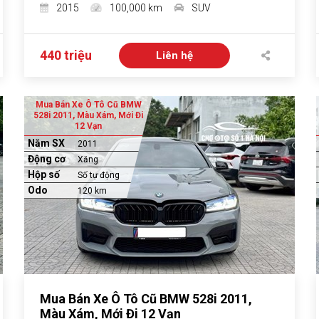
2015
100,000 km
SUV
440 triệu
Liên hệ
Mua Bán Xe Ô Tô Cũ BMW
528i 2011, Màu Xám, Mới Đi
12 Vạn
Năm SX
2011
Động cơ
Xăng
Hộp số
Số tự động
Odo
120 km
Mua Bán Xe Ô Tô Cũ BMW 528i 2011,
Màu Xám, Mới Đi 12 Vạn