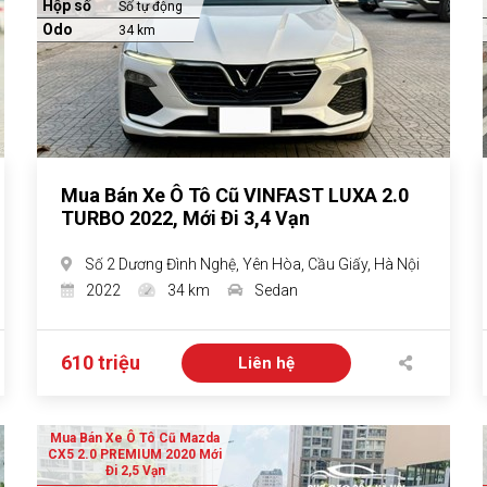
Hộp số
Số tự động
Odo
34 km
Mua Bán Xe Ô Tô Cũ VINFAST LUXA 2.0
TURBO 2022, Mới Đi 3,4 Vạn
Số 2 Dương Đình Nghệ, Yên Hòa, Cầu Giấy, Hà Nội
2022
34 km
Sedan
610 triệu
Liên hệ
Mua Bán Xe Ô Tô Cũ Mazda
CX5 2.0 PREMIUM 2020 Mới
Đi 2,5 Vạn