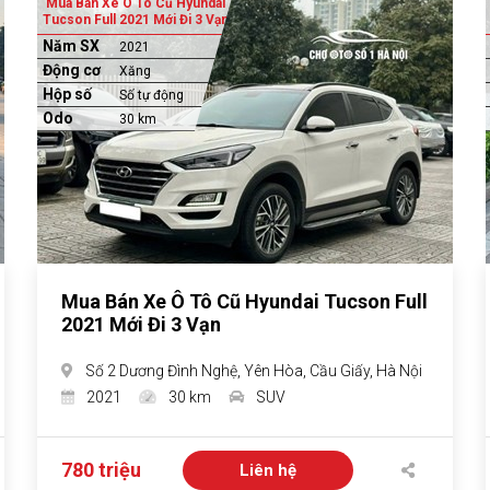
Mua Bán Xe Ô Tô Cũ Hyundai
Tucson Full 2021 Mới Đi 3 Vạn
Năm SX
2021
Động cơ
Xăng
Hộp số
Số tự động
Odo
30 km
Mua Bán Xe Ô Tô Cũ Hyundai Tucson Full
2021 Mới Đi 3 Vạn
Số 2 Dương Đình Nghệ, Yên Hòa, Cầu Giấy, Hà Nội
2021
30 km
SUV
780 triệu
Liên hệ