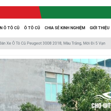
N Ô TÔ CŨ
Ô TÔ CŨ
CHIA SẺ KINH NGHIỆM
GIỚI THIỆU
án Xe Ô Tô Cũ Peugeot 3008 2018, Màu Trắng, Mới Đi 5 Vạn