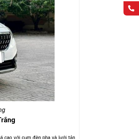
ng
Trắng
á cao với cụm đèn pha và lưới tản