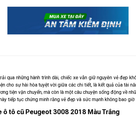
ải qua những hành trình dài, chiếc xe vẫn giữ nguyên vẻ đẹp k
n cho sự hài hòa tuyệt vời giữa các chi tiết, là kết quả của tài nă
ơng tiện vận chuyển, mà còn là một câu chuyện sống động về nhữn
này tiếp tục chứng minh rằng vẻ đẹp và sức mạnh không bao giờ l
xe ô tô cũ Peugeot 3008 2018 Màu Trắng