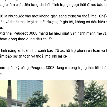
a sự chăm chút đến từng chi tiết. Tình trạng ngoại thất được bảo q
8 là như bước vào một không gian sang trọng và thoải mái. Ghế d
ắn và thoải mái. Mọi chi tiết được giữ gìn tốt, không có dấu hiệu 
u:
ợng nhẹ, Peugeot 3008 mang lại hiệu suất vận hành mạnh mẽ và 
hoạt động theo đúng tiêu chuẩn.
ính năng an toàn như cảnh báo đỗ xe, hỗ trợ phanh an toàn và hệ 
 bảo sự an toàn và thoải mái khi lái xe.
:
ảo quản kỹ càng, Peugeot 3008 đang ở trong trạng thái tốt nhất
ỉ.