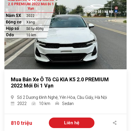
2.0 PREMIUM 2022 Mới Đi 1
Vạn
Năm SX
2022
Động cơ
Xăng
Hộp số
Số tự động
Odo
10 km
Mua Bán Xe Ô Tô Cũ KIA K5 2.0 PREMIUM
2022 Mới Đi 1 Vạn
Số 2 Dương Đình Nghệ, Yên Hòa, Cầu Giấy, Hà Nội
2022
10 km
Sedan
810 triệu
Liên hệ