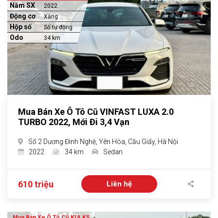
Năm SX
2022
Động cơ
Xăng
Hộp số
Số tự động
Odo
34 km
Mua Bán Xe Ô Tô Cũ VINFAST LUXA 2.0
TURBO 2022, Mới Đi 3,4 Vạn
Số 2 Dương Đình Nghệ, Yên Hòa, Cầu Giấy, Hà Nội
2022
34 km
Sedan
610 triệu
Liên hệ
Mua Bán Xe Ô Tô Cũ KIA K5