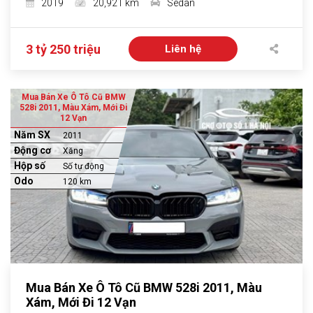
2019
20,921 km
Sedan
3 tỷ 250 triệu
Liên hệ
Mua Bán Xe Ô Tô Cũ BMW
528i 2011, Màu Xám, Mới Đi
12 Vạn
Năm SX
2011
Động cơ
Xăng
Hộp số
Số tự động
Odo
120 km
Mua Bán Xe Ô Tô Cũ BMW 528i 2011, Màu
Xám, Mới Đi 12 Vạn