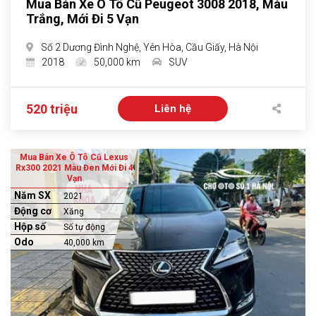
Mua Bán Xe Ô Tô Cũ Peugeot 3008 2018, Màu
Trắng, Mới Đi 5 Vạn
Số 2 Dương Đình Nghệ, Yên Hòa, Cầu Giấy, Hà Nội
2018
50,000 km
SUV
520 triệu
Liên hệ
Mua Bán Xe Ô Tô Cũ Lexus
Rx300 2021 Màu Đen Mới Đi 4
Vạn
Năm SX
2021
Động cơ
Xăng
Hộp số
Số tự động
Odo
40,000 km