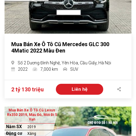
Mua Bán Xe Ô Tô Cũ Mercedes GLC 300
4Matic 2022 Màu Đen
Số 2 Dương Đình Nghệ, Yên Hòa, Cầu Giấy, Hà Nội
2022
7,000 km
SUV
2 tỷ 130 triệu
Liên hệ
Mua Bán Xe Ô Tô Cũ Lexus
Rx350 2019, Màu Đỏ, Mới Đi 5
Vạn
Năm SX
2019
Động cơ
Xăng