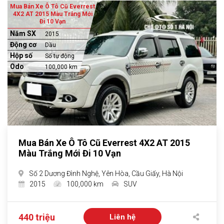
Mua Bán Xe Ô Tô Cũ Everrest
4X2 AT 2015 Màu Trắng Mới
Đi 10 Vạn
Năm SX
2015
Động cơ
Dầu
Hộp số
Số tự động
Odo
100,000 km
Mua Bán Xe Ô Tô Cũ Everrest 4X2 AT 2015
Màu Trắng Mới Đi 10 Vạn
Số 2 Dương Đình Nghệ, Yên Hòa, Cầu Giấy, Hà Nội
2015
100,000 km
SUV
440 triệu
Liên hệ