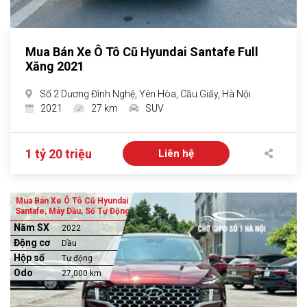
Mua Bán Xe Ô Tô Cũ Hyundai Santafe Full
Xăng 2021
Số 2 Dương Đình Nghệ, Yên Hòa, Cầu Giấy, Hà Nội
2021
27 km
SUV
1 tỷ 20 triệu
Liên hệ
Mua Bán Xe Ô Tô Cũ Hyundai
Santafe, Máy Dầu, Số Tự Động
Năm SX
2022
Động cơ
Dầu
Hộp số
Tự động
Odo
27,000 km