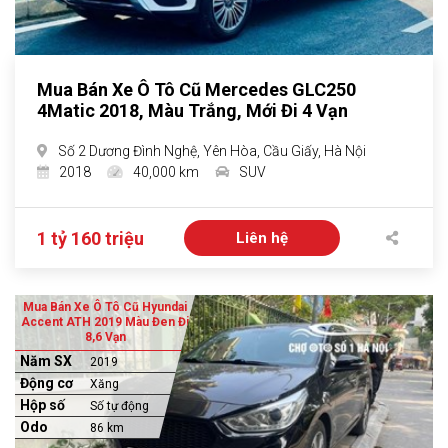
Mua Bán Xe Ô Tô Cũ Mercedes GLC250
4Matic 2018, Màu Trắng, Mới Đi 4 Vạn
Số 2 Dương Đình Nghệ, Yên Hòa, Cầu Giấy, Hà Nội
2018
40,000 km
SUV
1 tỷ 160 triệu
Liên hệ
Mua Bán Xe Ô Tô Cũ Hyundai
Accent ATH 2019 Màu Đen Đi
8,6 Vạn
Năm SX
2019
Động cơ
Xăng
Hộp số
Số tự động
Odo
86 km