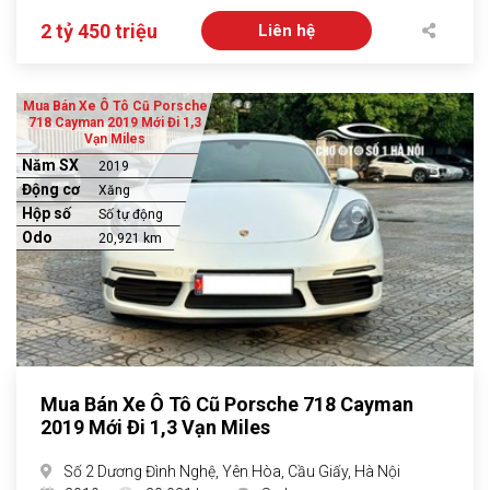
2 tỷ 450 triệu
Liên hệ
Mua Bán Xe Ô Tô Cũ Porsche
718 Cayman 2019 Mới Đi 1,3
Vạn Miles
Năm SX
2019
Động cơ
Xăng
Hộp số
Số tự động
Odo
20,921 km
Mua Bán Xe Ô Tô Cũ Porsche 718 Cayman
2019 Mới Đi 1,3 Vạn Miles
Số 2 Dương Đình Nghệ, Yên Hòa, Cầu Giấy, Hà Nội