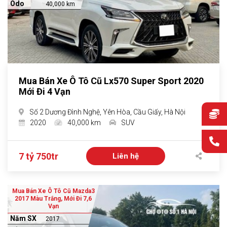
Odo
40,000 km
Mua Bán Xe Ô Tô Cũ Lx570 Super Sport 2020
Mới Đi 4 Vạn
Số 2 Dương Đình Nghệ, Yên Hòa, Cầu Giấy, Hà Nội
2020
40,000 km
SUV
7 tỷ 750tr
Liên hệ
Mua Bán Xe Ô Tô Cũ Mazda3
2017 Màu Trắng, Mới Đi 7,6
Vạn
Năm SX
2017