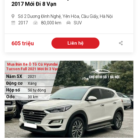
2017 Mới Đi 8 Vạn
Số 2 Dương Đình Nghệ, Yên Hòa, Cầu Giấy, Hà Nội
2017
80,000 km
SUV
605 triệu
Liên hệ
Mua Bán Xe Ô Tô Cũ Hyundai
Tucson Full 2021 Mới Đi 3 Vạn
Năm SX
2021
Động cơ
Xăng
Hộp số
Số tự động
Odo
30 km