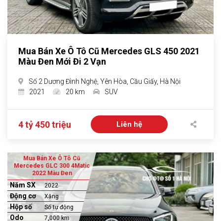
Mua Bán Xe Ô Tô Cũ Mercedes GLS 450 2021
Màu Đen Mới Đi 2 Vạn
Số 2 Dương Đình Nghệ, Yên Hòa, Cầu Giấy, Hà Nội
2021
20 km
SUV
4 tỷ 450 triệu
Liên hệ
Mua Bán Xe Ô Tô Cũ
Mercedes GLC 300 4Matic
2022 Màu Đen
Năm SX
2022
Động cơ
Xăng
Hộp số
Số tự động
Odo
7,000 km