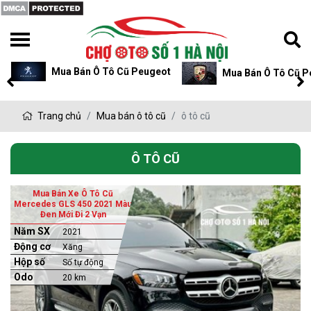
Mua Bán Ô Tô Cũ Peugeot
Mua Bán Ô Tô Cũ P
Trang chủ
Mua bán ô tô cũ
ô tô cũ
Ô TÔ CŨ
Mua Bán Xe Ô Tô Cũ
Mercedes GLS 450 2021 Màu
Đen Mới Đi 2 Vạn
Năm SX
2021
Động cơ
Xăng
Hộp số
Số tự động
Odo
20 km