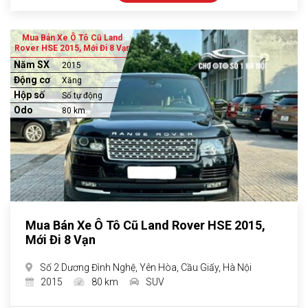
Mua Bán Xe Ô Tô Cũ Land
Rover HSE 2015, Mới Đi 8 Vạn
Năm SX
2015
Động cơ
Xăng
Hộp số
Số tự động
Odo
80 km
Mua Bán Xe Ô Tô Cũ Land Rover HSE 2015,
Mới Đi 8 Vạn
Số 2 Dương Đình Nghệ, Yên Hòa, Cầu Giấy, Hà Nội
2015
80 km
SUV