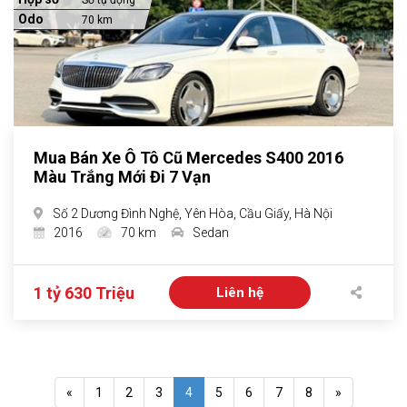
Số tự động
Odo
70 km
Mua Bán Xe Ô Tô Cũ Mercedes S400 2016
Màu Trắng Mới Đi 7 Vạn
Số 2 Dương Đình Nghệ, Yên Hòa, Cầu Giấy, Hà Nội
2016
70 km
Sedan
1 tỷ 630 Triệu
Liên hệ
«
1
2
3
4
5
6
7
8
»