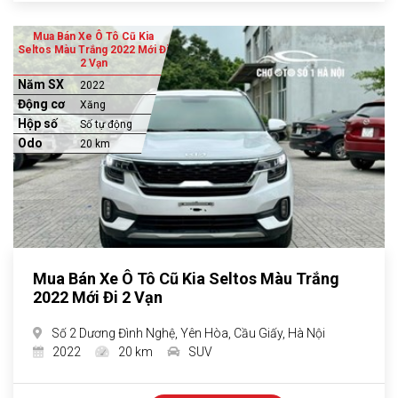
Mua Bán Xe Ô Tô Cũ Kia
Seltos Màu Trắng 2022 Mới Đi
2 Vạn
Năm SX
2022
Động cơ
Xăng
Hộp số
Số tự động
Odo
20 km
Mua Bán Xe Ô Tô Cũ Kia Seltos Màu Trắng
2022 Mới Đi 2 Vạn
Số 2 Dương Đình Nghệ, Yên Hòa, Cầu Giấy, Hà Nội
2022
20 km
SUV