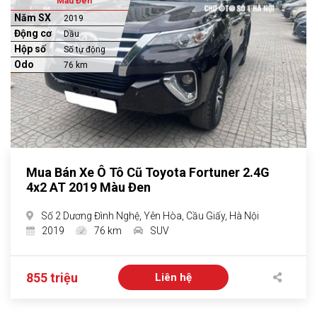
Màu Đen
Năm SX
2019
Động cơ
Dầu
Hộp số
Số tự động
Odo
76 km
Mua Bán Xe Ô Tô Cũ Toyota Fortuner 2.4G
4x2 AT 2019 Màu Đen
Số 2 Dương Đình Nghệ, Yên Hòa, Cầu Giấy, Hà Nội
2019
76 km
SUV
855 triệu
Liên hệ