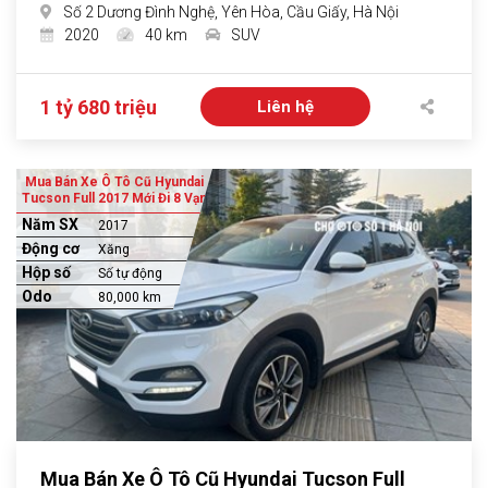
Số 2 Dương Đình Nghệ, Yên Hòa, Cầu Giấy, Hà Nội
2020
40 km
SUV
1 tỷ 680 triệu
Liên hệ
Mua Bán Xe Ô Tô Cũ Hyundai
Tucson Full 2017 Mới Đi 8 Vạn
Năm SX
2017
Động cơ
Xăng
Hộp số
Số tự động
Odo
80,000 km
Mua Bán Xe Ô Tô Cũ Hyundai Tucson Full