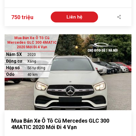
750 triệu
Liên hệ
Mua Bán Xe Ô Tô Cũ
Mercedes GLC 300 4MATIC
2020 Mới Đi 4 Vạn
Năm SX
2020
Động cơ
Xăng
Hộp số
Số tự động
Odo
40 km
Mua Bán Xe Ô Tô Cũ Mercedes GLC 300
4MATIC 2020 Mới Đi 4 Vạn