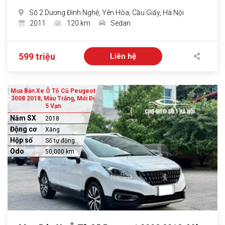
Số 2 Dương Đình Nghệ, Yên Hòa, Cầu Giấy, Hà Nội
2011
120 km
Sedan
599 triệu
Liên hệ
Mua Bán Xe Ô Tô Cũ Peugeot
3008 2018, Màu Trắng, Mới Đi
5 Vạn
Năm SX
2018
Động cơ
Xăng
Hộp số
Số tự động
Odo
50,000 km