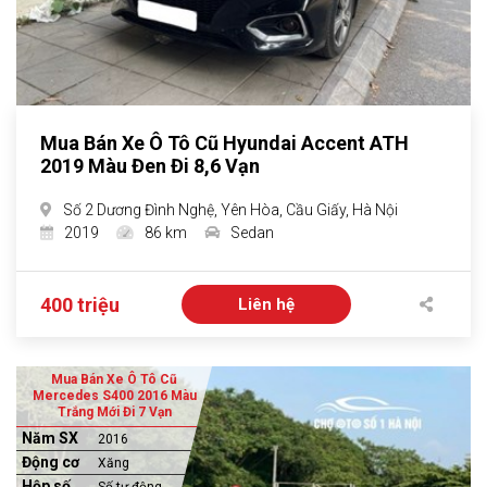
Mua Bán Xe Ô Tô Cũ Hyundai Accent ATH
2019 Màu Đen Đi 8,6 Vạn
Số 2 Dương Đình Nghệ, Yên Hòa, Cầu Giấy, Hà Nội
2019
86 km
Sedan
400 triệu
Liên hệ
Mua Bán Xe Ô Tô Cũ
Mercedes S400 2016 Màu
Trắng Mới Đi 7 Vạn
Năm SX
2016
Động cơ
Xăng
Hộp số