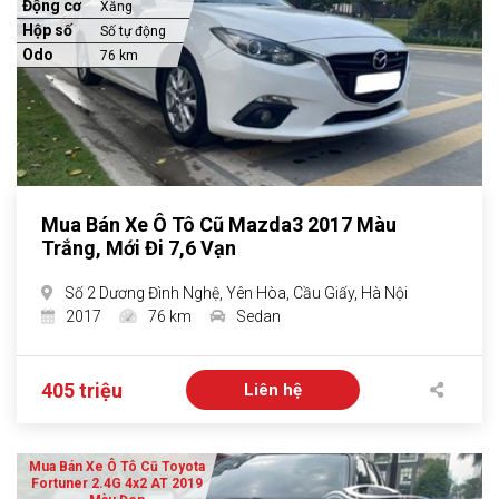
Động cơ
Xăng
Hộp số
Số tự động
Odo
76 km
Mua Bán Xe Ô Tô Cũ Mazda3 2017 Màu
Trắng, Mới Đi 7,6 Vạn
Số 2 Dương Đình Nghệ, Yên Hòa, Cầu Giấy, Hà Nội
2017
76 km
Sedan
405 triệu
Liên hệ
Mua Bán Xe Ô Tô Cũ Toyota
Fortuner 2.4G 4x2 AT 2019