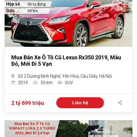
Hộp số
Số tự động
Odo
50 km
Mua Bán Xe Ô Tô Cũ Lexus Rx350 2019, Màu
Đỏ, Mới Đi 5 Vạn
Số 2 Dương Đình Nghệ, Yên Hòa, Cầu Giấy, Hà Nội
2019
50 km
SUV
2 tỷ 699 triệu
Liên hệ
Mua Bán Xe Ô Tô Cũ
VINFAST LUXA 2.0 TURBO
2022, Mới Đi 3,4 Vạn