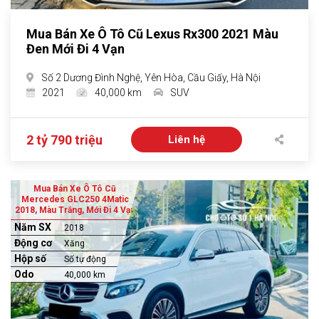
Mua Bán Xe Ô Tô Cũ Lexus Rx300 2021 Màu
Đen Mới Đi 4 Vạn
Số 2 Dương Đình Nghệ, Yên Hòa, Cầu Giấy, Hà Nội
2021
40,000 km
SUV
2 tỷ 790 triệu
Liên hệ
Mua Bán Xe Ô Tô Cũ
Mercedes GLC250 4Matic
2018, Màu Trắng, Mới Đi 4 Vạn
Năm SX
2018
Động cơ
Xăng
Hộp số
Số tự động
Odo
40,000 km