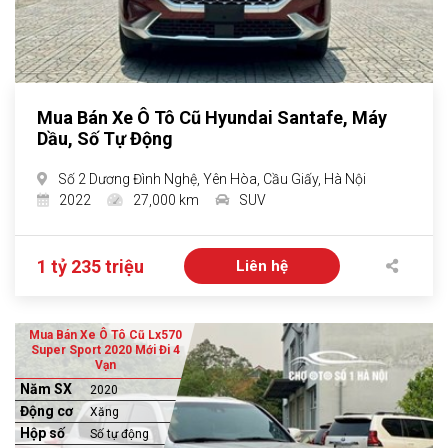
Mua Bán Xe Ô Tô Cũ Hyundai Santafe, Máy
Dầu, Số Tự Động
Số 2 Dương Đình Nghệ, Yên Hòa, Cầu Giấy, Hà Nội
2022
27,000 km
SUV
1 tỷ 235 triệu
Liên hệ
Mua Bán Xe Ô Tô Cũ Lx570
Super Sport 2020 Mới Đi 4
Vạn
Năm SX
2020
Động cơ
Xăng
Hộp số
Số tự động