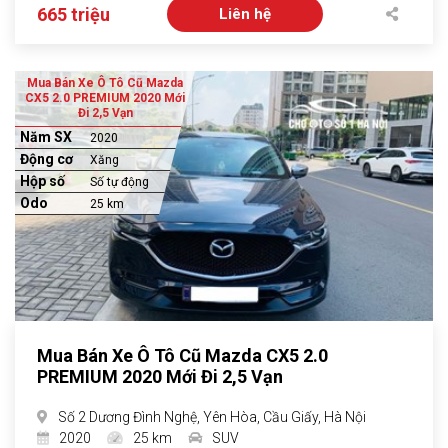
665 triệu
Liên hệ
Mua Bán Xe Ô Tô Cũ Mazda
CX5 2.0 PREMIUM 2020 Mới
Đi 2,5 Vạn
Năm SX
2020
Động cơ
Xăng
Hộp số
Số tự động
Odo
25 km
Mua Bán Xe Ô Tô Cũ Mazda CX5 2.0
PREMIUM 2020 Mới Đi 2,5 Vạn
Số 2 Dương Đình Nghệ, Yên Hòa, Cầu Giấy, Hà Nội
2020
25 km
SUV