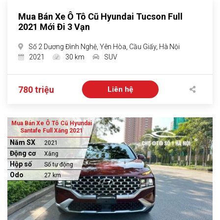
Mua Bán Xe Ô Tô Cũ Hyundai Tucson Full
2021 Mới Đi 3 Vạn
Số 2 Dương Đình Nghệ, Yên Hòa, Cầu Giấy, Hà Nội
2021
30 km
SUV
780 triệu
Liên hệ
Mua Bán Xe Ô Tô Cũ Hyundai
Santafe Full Xăng 2021
Năm SX
2021
Động cơ
Xăng
Hộp số
Số tự động
Odo
27 km