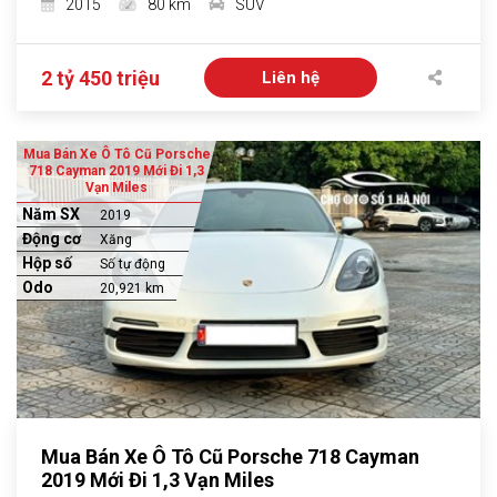
2015
80 km
SUV
2 tỷ 450 triệu
Liên hệ
Mua Bán Xe Ô Tô Cũ Porsche
718 Cayman 2019 Mới Đi 1,3
Vạn Miles
Năm SX
2019
Động cơ
Xăng
Hộp số
Số tự động
Odo
20,921 km
Mua Bán Xe Ô Tô Cũ Porsche 718 Cayman
2019 Mới Đi 1,3 Vạn Miles