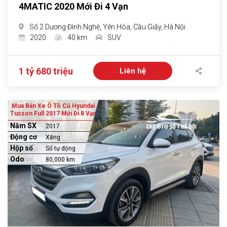
4MATIC 2020 Mới Đi 4 Vạn
Số 2 Dương Đình Nghệ, Yên Hòa, Cầu Giấy, Hà Nội
2020
40 km
SUV
1 tỷ 680 triệu
Liên hệ
Mua Bán Xe Ô Tô Cũ Hyundai
Tucson Full 2017 Mới Đi 8 Vạn
Năm SX
2017
Động cơ
Xăng
Hộp số
Số tự động
Odo
80,000 km