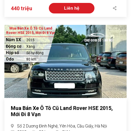
440 triệu
Liên hệ
Mua Bán Xe Ô Tô Cũ Land
Rover HSE 2015, Mới Đi 8 Vạn
Năm SX
2015
Động cơ
Xăng
Hộp số
Số tự động
Odo
80 km
Mua Bán Xe Ô Tô Cũ Land Rover HSE 2015,
Mới Đi 8 Vạn
Số 2 Dương Đình Nghệ, Yên Hòa, Cầu Giấy, Hà Nội