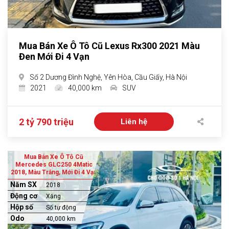
Mua Bán Xe Ô Tô Cũ Lexus Rx300 2021 Màu
Đen Mới Đi 4 Vạn
Số 2 Dương Đình Nghệ, Yên Hòa, Cầu Giấy, Hà Nội
2021
40,000 km
SUV
2 tỷ 790 triệu
Liên hệ
Mua Bán Xe Ô Tô Cũ
Mercedes GLC250 4Matic
2018, Màu Trắng, Mới Đi 4 Vạn
Năm SX
2018
Động cơ
Xăng
Hộp số
Số tự động
Odo
40,000 km