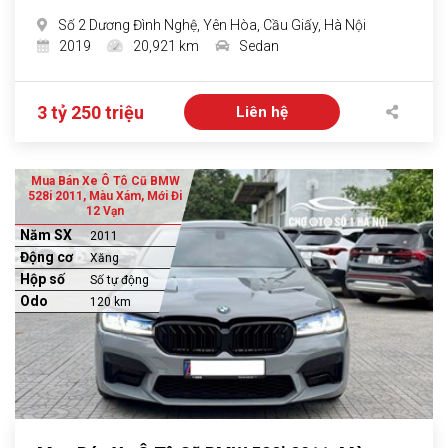
Số 2 Dương Đình Nghệ, Yên Hòa, Cầu Giấy, Hà Nội
2019
20,921 km
Sedan
3 tỷ 250 triệu
Liên hệ
Mua Bán Xe Ô Tô Cũ BMW
528i 2011, Màu Xám, Mới Đi
12 Vạn
Năm SX
2011
Động cơ
Xăng
Hộp số
Số tự động
Odo
120 km