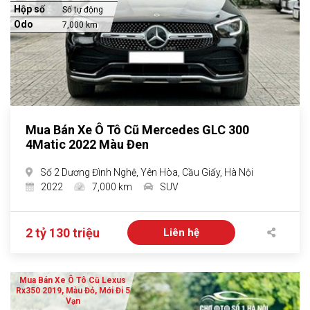
Hộp số
Số tự động
Odo
7,000 km
Mua Bán Xe Ô Tô Cũ Mercedes GLC 300
4Matic 2022 Màu Đen
Số 2 Dương Đình Nghệ, Yên Hòa, Cầu Giấy, Hà Nội
2022
7,000 km
SUV
2 tỷ 130 triệu
Liên hệ
Mua Bán Xe Ô Tô Cũ Lexus
Rx350 2019, Màu Đỏ, Mới Đi 5
Vạn