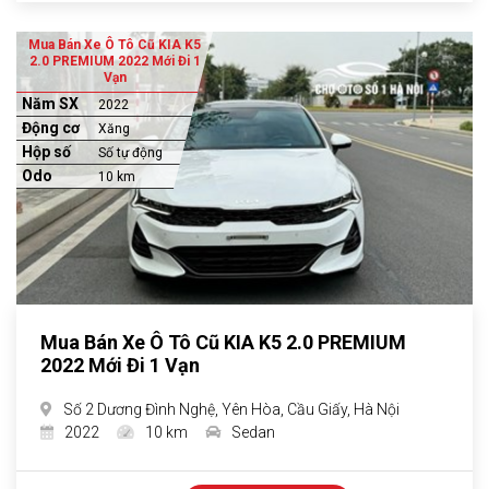
Mua Bán Xe Ô Tô Cũ KIA K5
2.0 PREMIUM 2022 Mới Đi 1
Vạn
Năm SX
2022
Động cơ
Xăng
Hộp số
Số tự động
Odo
10 km
Mua Bán Xe Ô Tô Cũ KIA K5 2.0 PREMIUM
2022 Mới Đi 1 Vạn
Số 2 Dương Đình Nghệ, Yên Hòa, Cầu Giấy, Hà Nội
2022
10 km
Sedan