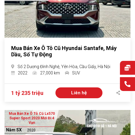
Mua Bán Xe Ô Tô Cũ Hyundai Santafe, Máy
Dầu, Số Tự Động
Số 2 Dương Đình Nghệ, Yên Hòa, Cầu Giấy, Hà Nội
2022
27,000 km
SUV
1 tỷ 235 triệu
Liên hệ
Mua Bán Xe Ô Tô Cũ Lx570
Super Sport 2020 Mới Đi 4
Vạn
Năm SX
2020