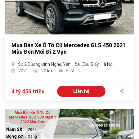
Mua Bán Xe Ô Tô Cũ Mercedes GLS 450 2021
Màu Đen Mới Đi 2 Vạn
Số 2 Dương Đình Nghệ, Yên Hòa, Cầu Giấy, Hà Nội
2021
20 km
SUV
4 tỷ 450 triệu
Liên hệ
Mua Bán Xe Ô Tô Cũ
Mercedes GLC 300 4Matic
2022 Màu Đen
Năm SX
2022
Động cơ
Xăng