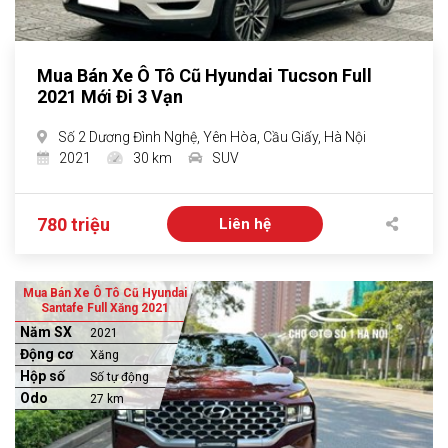
Mua Bán Xe Ô Tô Cũ Hyundai Tucson Full
2021 Mới Đi 3 Vạn
Số 2 Dương Đình Nghệ, Yên Hòa, Cầu Giấy, Hà Nội
2021
30 km
SUV
780 triệu
Liên hệ
Mua Bán Xe Ô Tô Cũ Hyundai
Santafe Full Xăng 2021
Năm SX
2021
Động cơ
Xăng
Hộp số
Số tự động
Odo
27 km