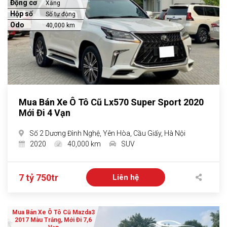
Động cơ
Xăng
Hộp số
Số tự động
Odo
40,000 km
Mua Bán Xe Ô Tô Cũ Lx570 Super Sport 2020
Mới Đi 4 Vạn
Số 2 Dương Đình Nghệ, Yên Hòa, Cầu Giấy, Hà Nội
2020
40,000 km
SUV
7 tỷ 750tr
Liên hệ
Mua Bán Xe Ô Tô Cũ Mazda3
2017 Màu Trắng, Mới Đi 7,6