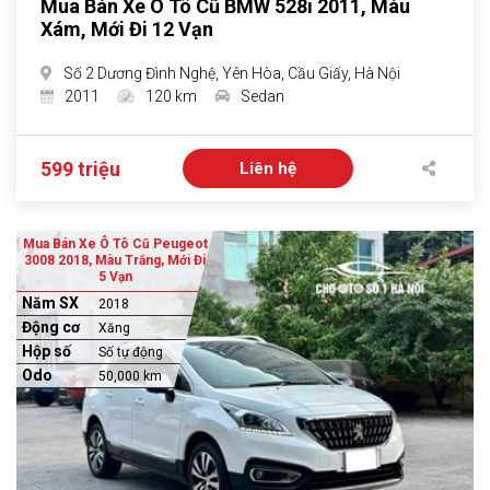
Mua Bán Xe Ô Tô Cũ BMW 528i 2011, Màu
Xám, Mới Đi 12 Vạn
Số 2 Dương Đình Nghệ, Yên Hòa, Cầu Giấy, Hà Nội
2011
120 km
Sedan
599 triệu
Liên hệ
Mua Bán Xe Ô Tô Cũ Peugeot
3008 2018, Màu Trắng, Mới Đi
5 Vạn
Năm SX
2018
Động cơ
Xăng
Hộp số
Số tự động
Odo
50,000 km