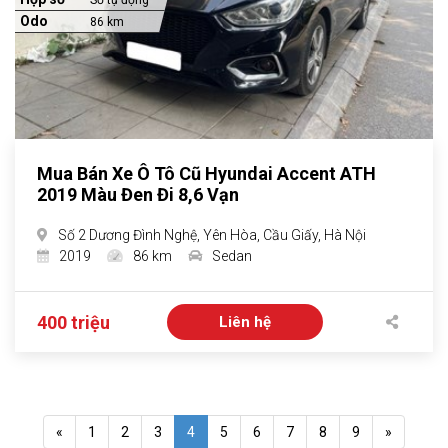
Số tự động
Odo
86 km
Mua Bán Xe Ô Tô Cũ Hyundai Accent ATH
2019 Màu Đen Đi 8,6 Vạn
Số 2 Dương Đình Nghệ, Yên Hòa, Cầu Giấy, Hà Nội
2019
86 km
Sedan
400 triệu
Liên hệ
«
1
2
3
4
5
6
7
8
9
»