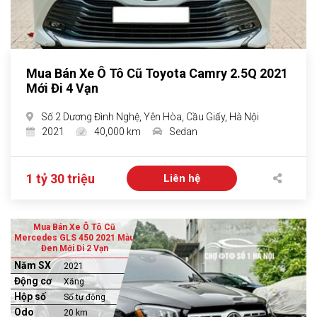
Mua Bán Xe Ô Tô Cũ Toyota Camry 2.5Q 2021
Mới Đi 4 Vạn
Số 2 Dương Đình Nghệ, Yên Hòa, Cầu Giấy, Hà Nội
2021
40,000 km
Sedan
1 tỷ 30 triệu
Liên hệ
Mua Bán Xe Ô Tô Cũ
Mercedes GLS 450 2021 Màu
Đen Mới Đi 2 Vạn
Năm SX
2021
Động cơ
Xăng
Hộp số
Số tự động
Odo
20 km