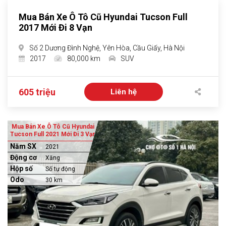
Mua Bán Xe Ô Tô Cũ Hyundai Tucson Full
2017 Mới Đi 8 Vạn
Số 2 Dương Đình Nghệ, Yên Hòa, Cầu Giấy, Hà Nội
2017
80,000 km
SUV
605 triệu
Liên hệ
Mua Bán Xe Ô Tô Cũ Hyundai
Tucson Full 2021 Mới Đi 3 Vạn
Năm SX
2021
Động cơ
Xăng
Hộp số
Số tự động
Odo
30 km