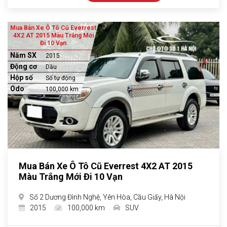
Mua Bán Xe Ô Tô Cũ Everrest
4X2 AT 2015 Màu Trắng Mới
Đi 10 Vạn
Năm SX
2015
Động cơ
Dầu
Hộp số
Số tự động
Odo
100,000 km
Mua Bán Xe Ô Tô Cũ Everrest 4X2 AT 2015
Màu Trắng Mới Đi 10 Vạn
Số 2 Dương Đình Nghệ, Yên Hòa, Cầu Giấy, Hà Nội
2015
100,000 km
SUV