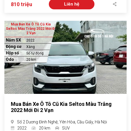
810 triệu
Liên hệ
Mua Bán Xe Ô Tô Cũ Kia
Seltos Màu Trắng 2022 Mới Đi
2 Vạn
Năm SX
2022
Động cơ
Xăng
Hộp số
Số tự động
Odo
20 km
Mua Bán Xe Ô Tô Cũ Kia Seltos Màu Trắng
2022 Mới Đi 2 Vạn
Số 2 Dương Đình Nghệ, Yên Hòa, Cầu Giấy, Hà Nội
2022
20 km
SUV