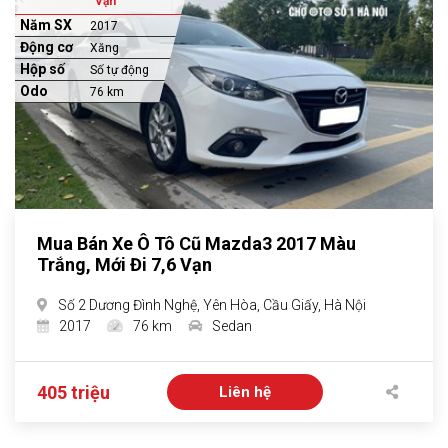
Vạn
Năm SX
2017
Động cơ
Xăng
Hộp số
Số tự động
Odo
76 km
Mua Bán Xe Ô Tô Cũ Mazda3 2017 Màu
Trắng, Mới Đi 7,6 Vạn
Số 2 Dương Đình Nghệ, Yên Hòa, Cầu Giấy, Hà Nội
2017
76 km
Sedan
405 triệu
Liên hệ