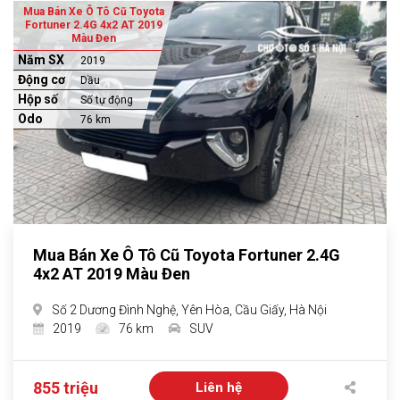
Mua Bán Xe Ô Tô Cũ Toyota
Fortuner 2.4G 4x2 AT 2019
Màu Đen
Năm SX
2019
Động cơ
Dầu
Hộp số
Số tự động
Odo
76 km
Mua Bán Xe Ô Tô Cũ Toyota Fortuner 2.4G
4x2 AT 2019 Màu Đen
Số 2 Dương Đình Nghệ, Yên Hòa, Cầu Giấy, Hà Nội
2019
76 km
SUV
855 triệu
Liên hệ