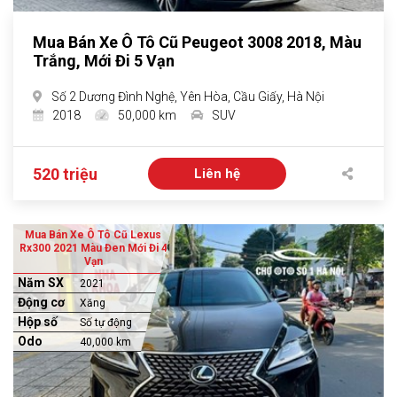
Mua Bán Xe Ô Tô Cũ Peugeot 3008 2018, Màu
Trắng, Mới Đi 5 Vạn
Số 2 Dương Đình Nghệ, Yên Hòa, Cầu Giấy, Hà Nội
2018
50,000 km
SUV
520 triệu
Liên hệ
Mua Bán Xe Ô Tô Cũ Lexus
Rx300 2021 Màu Đen Mới Đi 4
Vạn
Năm SX
2021
Động cơ
Xăng
Hộp số
Số tự động
Odo
40,000 km