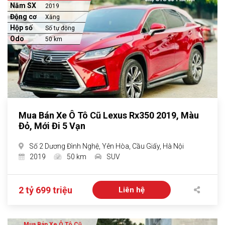
Năm SX
2019
Động cơ
Xăng
Hộp số
Số tự động
Odo
50 km
Mua Bán Xe Ô Tô Cũ Lexus Rx350 2019, Màu
Đỏ, Mới Đi 5 Vạn
Số 2 Dương Đình Nghệ, Yên Hòa, Cầu Giấy, Hà Nội
2019
50 km
SUV
2 tỷ 699 triệu
Liên hệ
Mua Bán Xe Ô Tô Cũ