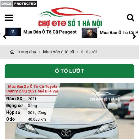
Mua Bán Ô Tô Cũ Peugeot
Mua Bán Ô Tô Cũ P
Trang chủ
Mua bán ô tô cũ
ô tô lướt
Ô TÔ LƯỚT
Mua Bán Xe Ô Tô Cũ Toyota
Camry 2.5Q 2021 Mới Đi 4 Vạn
Năm SX
2021
Động cơ
Xăng
Hộp số
Số tự động
Odo
40,000 km